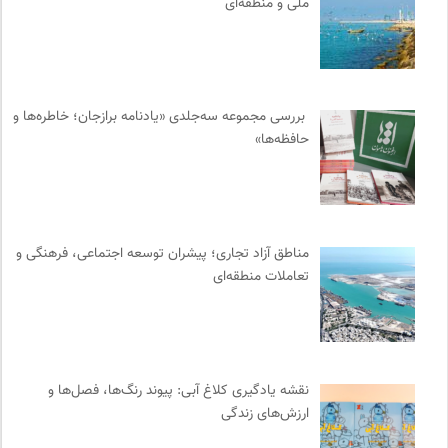
ملی و منطقه‌ای
روزنامه سازندگی
0
بخارا | مجله فرهنگی و هنری
0
کانون ناشنوایان ایران
0
آوانگارد | معرفی، بررسی و خرید کتاب
0
بررسی مجموعه سه‌جلدی «یادنامه برازجان؛ خاطره‌ها و
چهارراه؛ گذری برای اندیشه ها
0
حافظه‌ها»
انتشارات تیسا
0
مرجع انچمن های علمی ایران
0
میدان | به میدان بیایید
0
انتشارات آگاه | نشر آگه
0
مناطق آزاد تجاری؛ پیشران توسعه اجتماعی، فرهنگی و
دیسکوگرافی | آرشیو کامل موسیقی دانان
0
تعاملات منطقه‌ای
تقویم تاریخ
0
پژوهشگاه علوم انسانی و مطالعات فرهنگی
0
انتشارات دانشگاه تهران
0
نشر مرکز
0
نقشه یادگیری کلاغ آبی: پیوند رنگ‌ها، فصل‌ها و
ارزش‌های زندگی
سازمان بین المللی پژوهش IUFRO
0
بانک اطلاعات نشریات ایران
0