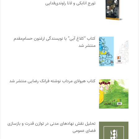
تورج اتابکی و لانا راوندی‌فدایی
کتاب “کلاغ آبی” با نویسندگی ارغنون حسام‌مقدم
منتشر شد
کتاب هیولای مرداب نوشته فرانک رضایی منتشر شد
تحلیل نقش نهادهای مدنی در توازن قدرت و بازسازی
فضای عمومی