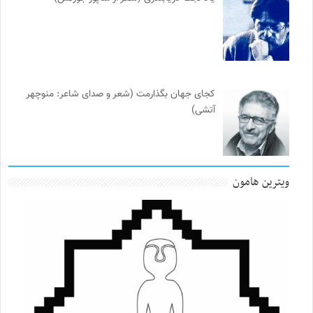
کجای جهان بگذارمت (شعر و صدای شاعر: منوچهر
آتشی)
ویترین هامون