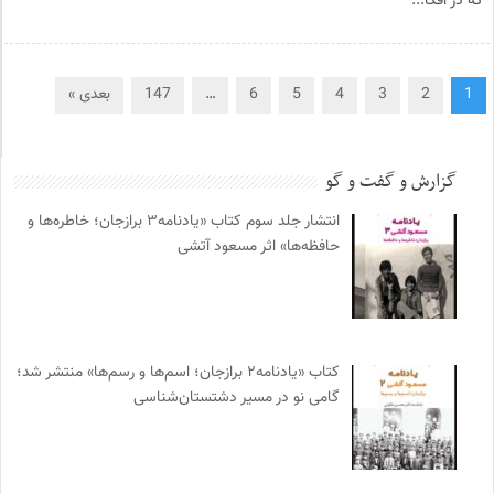
که در افکا...
1
2
3
4
5
6
…
147
بعدی »
گزارش و گفت و گو
انتشار جلد سوم کتاب «یادنامه۳ برازجان؛ خاطره‌ها و
حافظه‌ها» اثر مسعود آتشی
کتاب «یادنامه۲ برازجان؛ اسم‌ها و رسم‌ها» منتشر شد؛
گامی نو در مسیر دشتستان‌شناسی