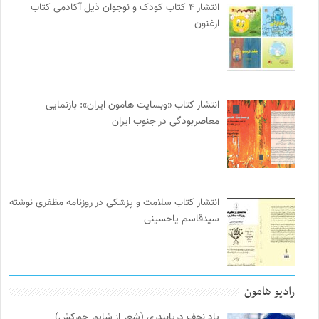
انتشار ۴ کتاب کودک و نوجوان ذیل آکادمی کتاب
ارغنون
انتشار کتاب «وبسایت هامون ایران»: بازنمایی
معاصربودگی در جنوب ایران
انتشار کتاب سلامت و پزشکی در روزنامه مظفری نوشته
سیدقاسم یاحسینی
رادیو هامون
یاد نجف دریابندری (شعر از شاپور جورکش)