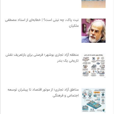
جار | کیوسک دیجیتال مطبوعات
0
سامانه جامع رسانه ها
0
نیت پاک، چه نیتی است؟ | خطابه‌ای از استاد مصطفی
نشر لوگوس
0
ملکیان
فرهنگ معاصر: ناشر کتاب‌های مرجع
0
خوابگرد؛ رضا شکراللهی
0
سازمان پزشکان بدون مرز
0
پیام چارسو | فصلنامه و انتشارات
0
منطقه آزاد تجاری بوشهر؛ فرصتی برای بازتعریف نقش
مجله کوچه | فصلنامه شهر و معماری
0
تاریخی یک بندر
رادیو تراژدی
0
مجله طراحان ایده | نشریه اقتصادی فرهنگی
0
انتشارات گل آذین
0
انسان شناسی و فرهنگ
0
مناطق آزاد تجاری؛ از موتور اقتصاد تا پیشران توسعه
اجتماعی و فرهنگی
ایران کارتون
0
انتشارات شیرازه
0
موزه سینمای ایران
0