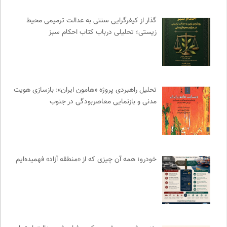
انتشارات هرمس
0
گذار از کیفرگرایی سنتی به عدالت ترمیمی محیط‌
مجله حوالی | ما و فضای اطرافمان
0
زیستی؛ تحلیلی درباب کتاب احکام سبز
سازمات مطالعه و تدوین کتب علوم انسانی
0
آفتاب کلوت
0
ایران اچ آی وی
0
سازمان بین المللی مهاجرت IOM
0
تحلیل راهبردی پروژه «هامون ایران»: بازسازی هویت
ارغنون هامون | سالنامه بینارشته ای
0
مدنی و بازنمایی معاصربودگی در جنوب
کویرها و بیابانهای ایران
0
انتشارات ثالث
0
فیدیبو | کتاب الکترونیک و صوتی
0
موسسه مطالعات فرهنگی وزارت علوم
0
خودرو؛ همه آن چیزی که از «منطقه آزاد» فهمیده‌ایم
مهرزاد بروجردی | وبسایت شخصی
0
خانه هنرمندان ایران
0
انجمن ایرانی مطالعات زنان
0
جامعه معلولین ایران
0