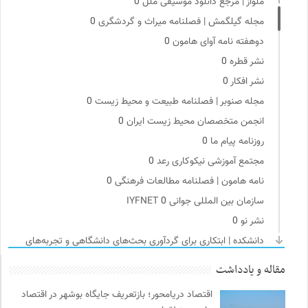
ملواز | مرجع دانلود موسیقی ملل
0
مجله گیلگمش | فصلنامه میراث و گردشگری
0
دوهفته نامه آوای هامون
0
نشر قطره
0
نشر افکار
0
مجله صنوبر | فصلنامه طبیعت و محیط زیست
0
انجمن متخصصان محیط زیست ایران
0
روزنامه پیام ما
0
مجتمع آموزشی نیکوکاری رعد
0
نامه هامون | فصلنامه مطالعات فرهنگی
0
سازمان بین المللی جوانی IYFNET
0
نشر نو
0
دانشکده | ابتکاری برای گردآوری بحث‌های دانشگاهی و تجربه‌های
جهانی درباره‌ی مسایل محلی
0
مقاله و یادداشت
فرهنگستان هنر
0
اقتصاد دریامحور؛ بازتعریف جایگاه بوشهر در اقتصاد
مرکز توانمندسازی حاکمیت و جامعه
0