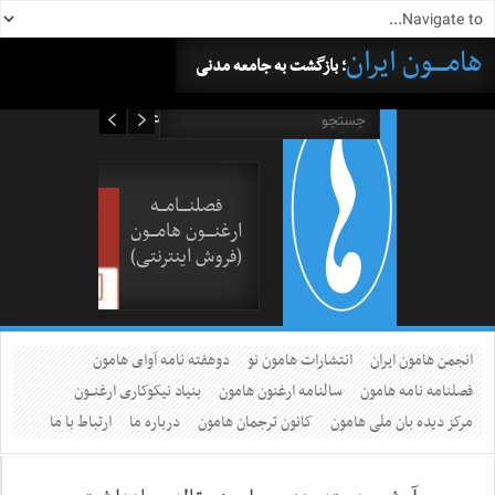
هامــــون ایران
؛ بازگشت به جامعه مدنی
۱۷ مرداد ۱۴۰۵
فصلنــــامـــه
ارغنــــون هامـــون
(فروش اینترنتی)
انجمن هامون ایران
انتشارات هامون نو
دوهفته نامه آوای هامون
فصلنامه نامه هامون
سالنامه ارغنون هامون
بنیاد نیکوکاری ارغنــون
مرکز دیده بان ملی هامون
کانون ترجمان هامون
درباره ما
ارتباط با ما