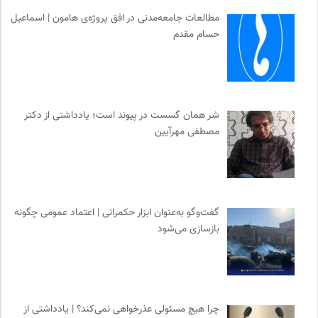
موزه ملی زنان در هنرها
0
مطالعات جامعه‌مدنی در افق پروژه‌ی هامون | اسماعیل
حسام مقدم
خبرگزاری ایسکانیوز
0
نشر اطراف
0
سایت معلولین سازمان ملل متحد
0
حرفه هنرمند؛ نشریه هنرهای تصویری
0
شر همان گسست در پیوند است؛ یادداشتی از دکتر
انتشارات روزنه
0
مصطفی مهرآیین
موسسه حکمت و فلسفه ایران
0
انجمن ایرانی مطالعات فرهنگی و ارتباطات
0
گفت‌وگو به‌عنوان ابزار حکمرانی | اعتماد عمومی چگونه
بازسازی می‌شود
چرا هیچ مسئولی عذرخواهی نمی‌کند؟ | یادداشتی از