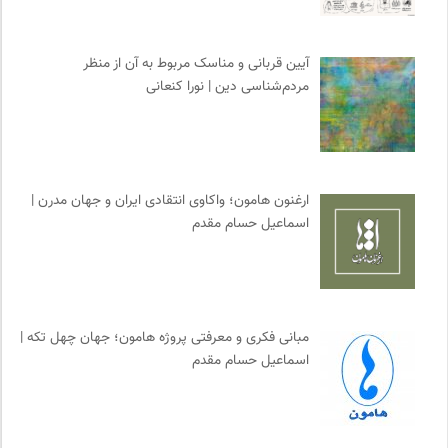
پایگاه دانش جامعه مدنی
0
کمیسیون ملی یونسکو در ایران
0
نشر ماهی
0
آیین قربانی و مناسک مربوط به آن از منظر
مردم‌شناسی دین | نورا کنعانی
احمد شاملو
0
انجمن انسان شناسی ایران
0
پرتال جامع علوم انسانی
0
نشر نی
0
ارغنون هامون؛ واکاوی انتقادی ایران و جهان مدرن |
موزه هنرهای معاصر تهران
0
اسماعیل حسام مقدم
انتشارات بیدگل
0
انجمن ایرانشناسی فرانسه
0
موسسه بین المللی محیط زیست
0
کارزار | بستر آنلاین کمپین‌های جمع آوری امضا
0
مبانی فکری و معرفتی پروژه هامون؛ جهان چهل تکه |
برای کانون
0
اسماعیل حسام مقدم
فرادید | علم و تکنولوژی
0
انتشارات نگاه
0
کانون معلولین توانا
0