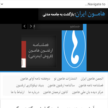
هامــــون ایران
؛ بازگشت به جامعه مدنی
۱۶ مرداد ۱۴۰۵
فصلنــــامـــه
ارغنــــون هامـــون
(فروش اینترنتی)
انجمن هامون ایران
انتشارات هامون نو
دوهفته نامه آوای هامون
فصلنامه نامه هامون
سالنامه ارغنون هامون
بنیاد نیکوکاری ارغنــون
مرکز دیده بان ملی هامون
کانون ترجمان هامون
درباره ما
ارتباط با ما