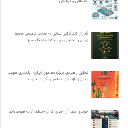
اجتماعی و فرهنگی
جهانی درباره‌ی مسایل محلی
0
نشر ماهی
0
نشر مرکز
0
مجله صنوبر | فصلنامه طبیعت و محیط زیست
0
گذار از کیفرگرایی سنتی به عدالت ترمیمی محیط‌
برای کانون
0
زیستی؛ تحلیلی درباب کتاب احکام سبز
مهرزاد بروجردی | وبسایت شخصی
0
ایران کارتون
0
انتشارات شیرازه
0
نشر افکار
0
تحلیل راهبردی پروژه «هامون ایران»: بازسازی هویت
مدنی و بازنمایی معاصربودگی در جنوب
انگاره؛ رسانه علوم اجتماعی
0
ملواز | مرجع دانلود موسیقی ملل
0
پرتال جامع علوم انسانی
0
پیام چارسو | فصلنامه و انتشارات
0
خودرو؛ همه آن چیزی که از «منطقه آزاد» فهمیده‌ایم
دیسکوگرافی | آرشیو کامل موسیقی دانان
0
موسسه نیکوکاری مجتبی معین
0