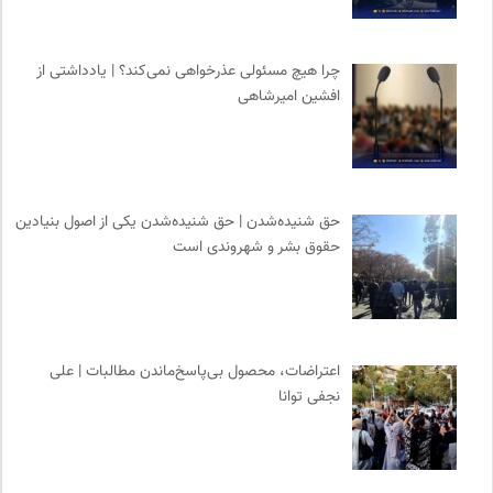
جار | کیوسک دیجیتال مطبوعات
0
انتشارات نگاه
0
چرا هیچ مسئولی عذرخواهی نمی‌کند؟ | یادداشتی از
خبرگزاری ایسکانیوز
0
افشین امیرشاهی
انجمن ایرانی مطالعات فرهنگی و ارتباطات
0
خط صلح | ماهنامه
0
حق شنیده‌شدن | حق شنیده‌شدن یکی از اصول بنیادین
حقوق بشر و شهروندی است
اعتراضات، محصول بی‌پاسخ‌ماندن مطالبات | علی
نجفی توانا