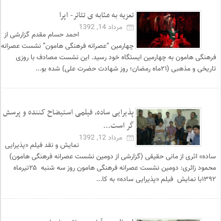
تعزیه به مثابه ی تئاتر- اپرا
مرداد 14, 1392
احمد حسام مقدم گزارشی از
چهارمین “عصرانه فرهنگی هامون” نشست عصرانه
فرهنگی هامون به چهارمین ایستگاه خود رسید. این نشست مصادف با روزی
تاریخی و مذهبی (۲۱ماه رمضان؛ روز شهادت حضرت علی) شده بو...
پذیرایی ساده، فیلمی استیضاح کننده و پرسش
گر است...
مرداد 12, 1392
نمایش و نقد فیلم «پذیرایی
ساده» اثری از مانی حقیقی (گزارشی از دومین نشست عصرانه فرهنگی هامون)
محمود زائری: دومین نشست عصرانه فرهنگی هامون روز سه شنبه ۲۵تیرماه
۱۳۹۲با نمایش فیلم «پذیرایی ساده» به کا...