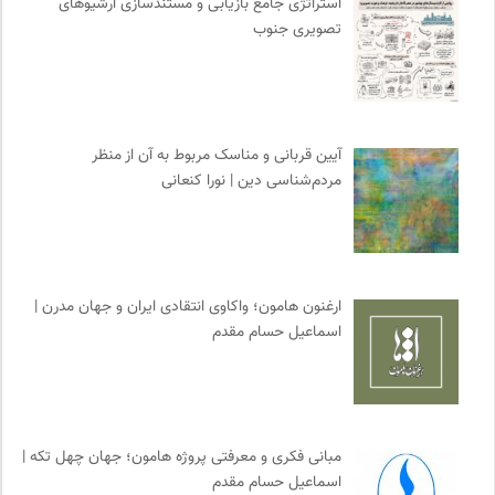
استراتژی جامع بازیابی و مستندسازی آرشیوهای
فرهنگ امروز | مجله علوم انسانی
0
تصویری جنوب
نوار | مرجع دانلود کتاب صوتی فارسی
0
انتشارات بیدگل
0
انتشارات روزنه
0
سازمان پزشکان بدون مرز
0
آیین قربانی و مناسک مربوط به آن از منظر
وینش | سایت معرفی و نقد کتاب
0
مردم‌شناسی دین | نورا کنعانی
سازمان بین المللی جوانی IYFNET
0
آفتاب کلوت
0
کتابخانه تخصصی ادبیات
0
فرهنگستان هنر
0
ارغنون هامون؛ واکاوی انتقادی ایران و جهان مدرن |
بنیاد امور بیمارهای خاص
0
اسماعیل حسام مقدم
نشر لوگوس
0
واژه نامه تخصصی فلسفه
0
تقویم تاریخ
0
مجله آنگاه | آنی برای خودت
0
مبانی فکری و معرفتی پروژه هامون؛ جهان چهل تکه |
اسماعیل حسام مقدم
روزنامه پیام ما
0