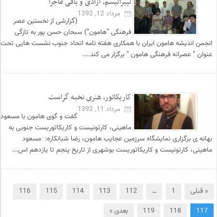
لیبرالیسم، آزادی و باقی ماجرا
مرداد 12, 1392
(گزارشی از نخستین عصر
فرهنگی “هامون”) سبحان حسن پور به تازگی
انجمن اندیشه هامون ایران با همکاری هفته نامه اتحاد جنوب نشست هایی تحت
عنوان ” عصرانه فرهنگی هامون ” برگزار می کند....
کاریکاتور، هنری نخبه گراست
مرداد 11, 1392
گفت و گوی هامون با مسعود
ماهینی، کارتونیست و کاریکاتوریست جنوبی به
بهانه ی برگزاری نمایشگاه سرزمین عجایب هامون، رضا شبانکاره: مسعود
ماهینی، کارتونیست و کاریکاتوریست بوشهری از تاریخ پنجم تا یازدهم اس...
« قبلی
1
…
112
113
114
115
116
117
118
119
بعدی »