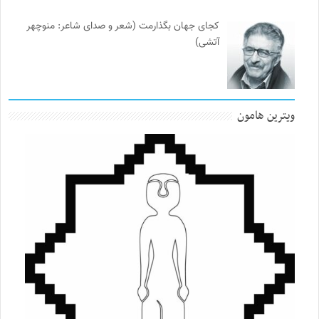
کجای جهان بگذارمت (شعر و صدای شاعر: منوچهر
آتشی)
ویترین هامون