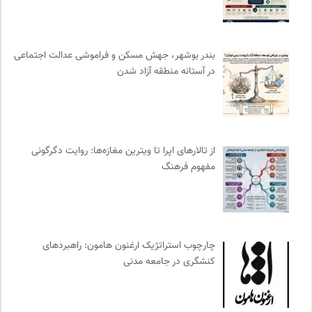
نامه هامون | فصلنامه مطالعات فرهنگی
0
سایت معلولین سازمان ملل متحد
0
رادیو تراژدی
0
بندر بوشهر، جهش مسکن و فراموشی عدالت اجتماعی
میدان | به میدان بیایید
0
در آستانه منطقه آزاد شدن
خانه هنرمندان ایران
0
سازمان بین المللی مهاجرت IOM
0
انجمن ایرانی مطالعات زنان
0
روزنامه اعتماد
0
از تالارهای اپرا تا ویترین مغازه‌ها: روایت دگرگونی
سوره سینما؛ بانک جامع اطلاعات سینمایی
0
مفهوم فرهنگ
فل‌سفه؛ محمدسعید حنایی کاشانی
0
انتشارات اختران
0
هزاران سایت
0
انتشارات مروارید
0
چارچوب استراتژیک ارغنون هامون: راهبردهای
کنشگری در جامعه مدنی
فرارو | پایگاه خبری تحلیلی
0
انجمن متخصصان محیط زیست ایران
0
انتشارات هرمس
0