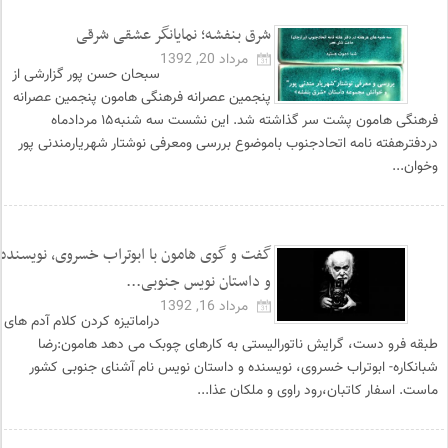
شرق بنفشه؛ نمایانگر عشقی شرقی
مرداد 20, 1392
سبحان حسن پور گزارشی از
پنجمین عصرانه فرهنگی هامون پنجمین عصرانه
فرهنگی هامون پشت سر گذاشته شد. این نشست سه شنبه۱۵ مردادماه
دردفترهفته نامه اتحادجنوب باموضوع بررسی ومعرفی نوشتار شهریارمندنی پور
وخوان...
گفت و گوی هامون با ابوتراب خسروی، نویسنده
و داستان نویس جنوبی...
مرداد 16, 1392
دراماتیزه کردن کلام آدم های
طبقه فرو دست، گرایش ناتورالیستی به کارهای چوبک می دهد هامون:رضا
شبانکاره- ابوتراب خسروی، نویسنده و داستان نویس نام آشنای جنوبی کشور
ماست. اسفار کاتبان،رود راوی و ملکان عذا...