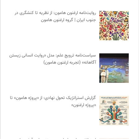
ناصر فکوهی | وبسایت شخصی
0
روایت‌نامه ارغنون هامون: از نظریه تا کنشگری در
بانک اطلاعات نشریات ایران
0
جنوب ایران | گروه ارغنون هامون
انجمن انسان شناسی ایران
0
شورای انجمن های علمی کشور
0
ترجمان | انتشارات و فصلنامه علوم انسانی
0
موزه سینمای ایران
0
سیاست‌نامه ترویج علم: مدل «روایت انسانی زیستن
مجله حوالی | ما و فضای اطرافمان
0
آگاهانه» (تجربه ارغنون هامون)
فرهنگ معاصر: ناشر کتاب‌های مرجع
0
نشر گمان
0
دوهفته نامه آوای هامون
0
کویرها و بیابانهای ایران
0
گزارش استراتژیک تحول نهادی: از «پروژه هامون» تا
«پروژه ارغنون»
پیشگاه | همآوایی مجلات
0
انتشارات تیسا
0
کمیسیون ملی یونسکو در ایران
0
فرادید | علم و تکنولوژی
0