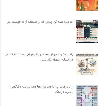
فرارو | پایگاه خبری تحلیلی
0
موزه ملی زنان در هنرها
0
موسسه نیکوکاری مجتبی معین
0
خودرو؛ همه آن چیزی که از «منطقه آزاد» فهمیده‌ایم
کمیته بین المللی صلیب سرخ
0
انجمن جامعه شناسی ایران
0
انجمن ایرانی مطالعات فرهنگی و ارتباطات
0
مجله گیلگمش | فصلنامه میراث و گردشگری
0
موسسه مطالعات فرهنگی وزارت علوم
0
بندر بوشهر، جهش مسکن و فراموشی عدالت اجتماعی
پیام چارسو | فصلنامه و انتشارات
0
در آستانه منطقه آزاد شدن
سامانه جامع رسانه ها
0
طاقچه | خرید آنلاین کتاب و دانلود کتاب صوتی و الکترونیک
0
مهرزاد بروجردی | وبسایت شخصی
0
ارغنون هامون | سالنامه بینارشته ای
0
از تالارهای اپرا تا ویترین مغازه‌ها: روایت دگرگونی
مفهوم فرهنگ
ترجمان | انتشارات و فصلنامه علوم انسانی
0
بانک اطلاعات نشریات ایران
0