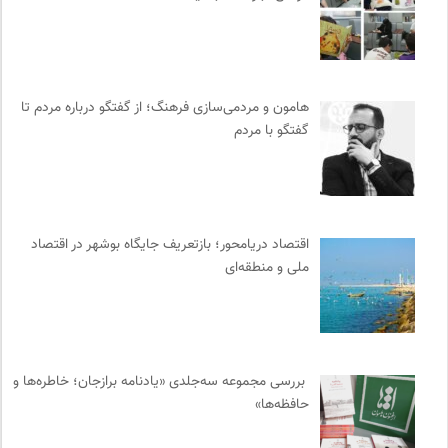
کانون ناشنوایان ایران
0
انجمن ایرانشناسی فرانسه
0
نامه هامون | فصلنامه مطالعات فرهنگی
0
کانون معلولین توانا
0
هامون و مردمی‌سازی فرهنگ؛ از گفتگو درباره مردم تا
انتشارات گل آذین
0
گفتگو با مردم
نشر نی
0
نوار | مرجع دانلود کتاب صوتی فارسی
0
مجله حوالی | ما و فضای اطرافمان
0
روزنامه پیام ما
0
اقتصاد دریامحور؛ بازتعریف جایگاه بوشهر در اقتصاد
ملی و منطقه‌ای
موسسه حکمت و فلسفه ایران
0
مجتمع آموزشی نیکوکاری رعد
0
انتشارات دانشگاه تهران
0
انتشارات ثالث
0
بررسی مجموعه سه‌جلدی «یادنامه برازجان؛ خاطره‌ها و
فرادید | علم و تکنولوژی
0
حافظه‌ها»
بنیاد امور بیمارهای خاص
0
برای کانون
0