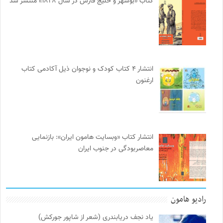
کتاب «بوشهر و خلیج فارس در سال ۱۸۲۸» منتشر شد
انتشار ۴ کتاب کودک و نوجوان ذیل آکادمی کتاب
ارغنون
انتشار کتاب «وبسایت هامون ایران»: بازنمایی
معاصربودگی در جنوب ایران
رادیو هامون
یاد نجف دریابندری (شعر از شاپور جورکش)