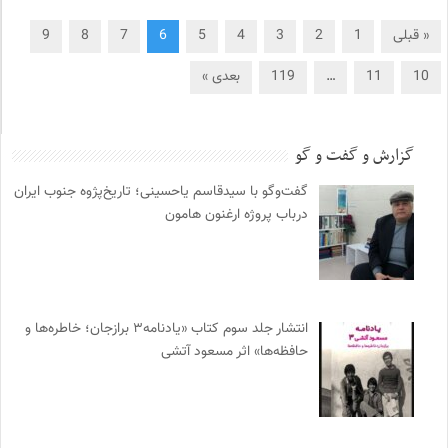
« قبلی
1
2
3
4
5
6
7
8
9
10
11
…
119
بعدی »
گزارش و گفت و گو
گفت‌وگو با سیدقاسم یاحسینی؛ تاریخ‌پژوه جنوب ایران
درباب پروژه ارغنون هامون
انتشار جلد سوم کتاب «یادنامه۳ برازجان؛ خاطره‌ها و
حافظه‌ها» اثر مسعود آتشی