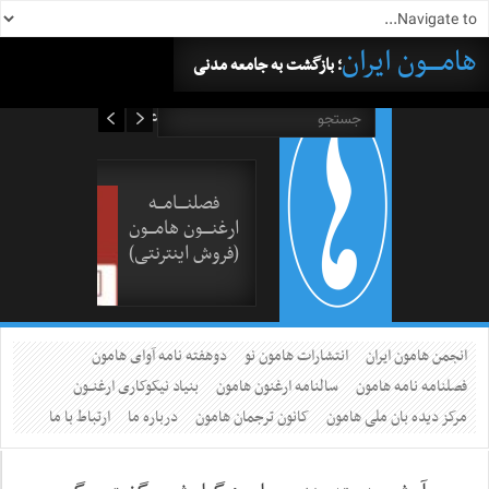
هامــــون ایران
؛ بازگشت به جامعه مدنی
۱۷ مرداد ۱۴۰۵
فصلنــــامـــه
ارغنــــون هامـــون
(فروش اینترنتی)
انجمن هامون ایران
انتشارات هامون نو
دوهفته نامه آوای هامون
فصلنامه نامه هامون
سالنامه ارغنون هامون
بنیاد نیکوکاری ارغنــون
مرکز دیده بان ملی هامون
کانون ترجمان هامون
درباره ما
ارتباط با ما