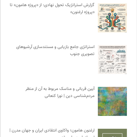
موزه هنرهای معاصر تهران
0
گزارش استراتژیک تحول نهادی: از «پروژه هامون» تا
«پروژه ارغنون»
انتشارات روزنه
0
روزنامه اعتماد
0
حرفه هنرمند؛ نشریه هنرهای تصویری
0
انسان شناسی و فرهنگ
0
استراتژی جامع بازیابی و مستندسازی آرشیوهای
مترجم | فصلنامه علمی فرهنگی
0
تصویری جنوب
فرهنگستان هنر
0
انتشارات اختران
0
آیین قربانی و مناسک مربوط به آن از منظر
مردم‌شناسی دین | نورا کنعانی
ارغنون هامون؛ واکاوی انتقادی ایران و جهان مدرن |