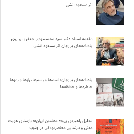
اثر مسعود آتشی
انتشارات آگاه | نشر آگه
0
سازمان پزشکان بدون مرز
0
انتشارات نگاه
0
کتابخانه تخصصی ادبیات
0
مقدمه‌ استاد دکتر سید محمدمهدی جعفری بر روی
مجله صنوبر | فصلنامه طبیعت و محیط زیست
0
یادنامه‌های برازجان اثر مسعود آتشی
خانه هنرمندان ایران
0
سازمان بین المللی مهاجرت IOM
0
خط صلح | ماهنامه
0
موزه سینمای ایران
0
یادنامه‌های برازجان؛ اسم‌ها و رسم‌ها، رازها و رمزها،
میدان | به میدان بیایید
0
خاطره‌ها و حافظه‌ها
انگاره؛ رسانه علوم اجتماعی
0
سوره سینما؛ بانک جامع اطلاعات سینمایی
0
نشر نو
0
تحلیل راهبردی پروژه «هامون ایران»: بازسازی هویت
انتشارات تیسا
0
مدنی و بازنمایی معاصربودگی در جنوب
ملواز | مرجع دانلود موسیقی ملل
0