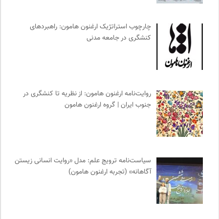
جامعه معلولین ایران
0
پیشگاه | همآوایی مجلات
0
چارچوب استراتژیک ارغنون هامون: راهبردهای
مرکز توانمندسازی حاکمیت و جامعه
0
کنشگری در جامعه مدنی
هزاران سایت
0
نشر مرکز
0
جار | کیوسک دیجیتال مطبوعات
0
خبرگزاری ایسکانیوز
0
روایت‌نامه ارغنون هامون: از نظریه تا کنشگری در
نشر اطراف
0
جنوب ایران | گروه ارغنون هامون
نشر لوگوس
0
نشر قطره
0
رادیو تراژدی
0
انتشارات هرمس
0
سیاست‌نامه ترویج علم: مدل «روایت انسانی زیستن
دانشکده | ابتکاری برای گردآوری بحث‌های دانشگاهی و تجربه‌های
آگاهانه» (تجربه ارغنون هامون)
جهانی درباره‌ی مسایل محلی
0
واژه نامه تخصصی فلسفه
0
روزنامه سازندگی
0