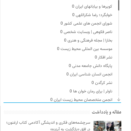
کویرها و بیابانهای ایران
0
خوابگرد؛ رضا شکراللهی
0
شورای انجمن های علمی کشور
0
ناصر فکوهی | وبسایت شخصی
0
بخارا | مجله فرهنگی و هنری
0
موسسه بین المللی محیط زیست
0
نشر افکار
0
پایگاه دانش جامعه مدنی
0
انجمن انسان شناسی ایران
0
نشر کرگدن
0
ناولر | برای رمان خوان ها
0
انجمن متخصصان محیط زیست ایران
0
مجله پیوست | ماهنامه مدیریت اطلاعات
0
مقاله و یادداشت
انجمن ایرانی مطالعات زنان
0
سرچشمه‌های فکری و اندیشگی آکادمی کتاب ارغنون؛
سازمان بین المللی جوانی IYFNET
0
در افق «بازگشت به آینده»