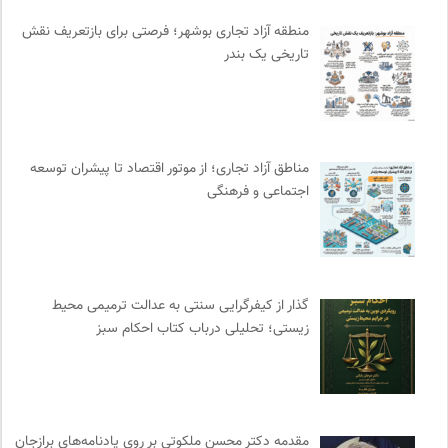
چهارراه؛ گذری برای اندیشه ها
0
منطقه آزاد تجاری بوشهر؛ فرصتی برای بازتعریف نقش
نشر گمان
0
تاریخی یک بندر
سازمات مطالعه و تدوین کتب علوم انسانی
0
پژوهشگاه علوم انسانی و مطالعات فرهنگی
0
وینش | سایت معرفی و نقد کتاب
0
آفتاب کلوت
0
مناطق آزاد تجاری؛ از موتور اقتصاد تا پیشران توسعه
فرهنگ معاصر: ناشر کتاب‌های مرجع
0
اجتماعی و فرهنگی
احمد شاملو
0
انتشارات مروارید
0
ایران اچ آی وی
0
مرجع انچمن های علمی ایران
0
گذار از کیفرگرایی سنتی به عدالت ترمیمی محیط‌
زیستی؛ تحلیلی درباب کتاب احکام سبز
سایت معلولین سازمان ملل متحد
0
کمیسیون ملی یونسکو در ایران
0
فیدیبو | کتاب الکترونیک و صوتی
0
فل‌سفه؛ محمدسعید حنایی کاشانی
0
مقدمه دکتر محسن ملکوتی بر روی یادنامه‌های برازجان
فرهنگ امروز | مجله علوم انسانی
0