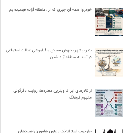
کتابخانه تخصصی ادبیات
0
خودرو؛ همه آن چیزی که از «منطقه آزاد» فهمیده‌ایم
روزنامه پیام ما
0
دیسکوگرافی | آرشیو کامل موسیقی دانان
0
سازمان بین المللی مهاجرت IOM
0
ناولر | برای رمان خوان ها
0
کویرها و بیابانهای ایران
0
بندر بوشهر، جهش مسکن و فراموشی عدالت اجتماعی
سازمان پزشکان بدون مرز
0
در آستانه منطقه آزاد شدن
آفتاب کلوت
0
انتشارات اختران
0
دانشکده | ابتکاری برای گردآوری بحث‌های دانشگاهی و تجربه‌های
جهانی درباره‌ی مسایل محلی
0
از تالارهای اپرا تا ویترین مغازه‌ها: روایت دگرگونی
انجمن ایرانی مطالعات فرهنگی و ارتباطات
0
مفهوم فرهنگ
نشر لوگوس
0
جامعه معلولین ایران
0
موزه ملی زنان در هنرها
0
جار | کیوسک دیجیتال مطبوعات
0
چارچوب استراتژیک ارغنون هامون: راهبردهای