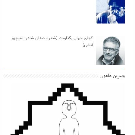
کجای جهان بگذارمت (شعر و صدای شاعر: منوچهر
آتشی)
ویترین هامون