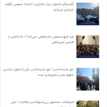
احمد شاملو
0
گفت‌وگو به‌عنوان ابزار حکمرانی | اعتماد عمومی چگونه
بازسازی می‌شود
انتشارات مروارید
0
وینش | سایت معرفی و نقد کتاب
0
انتشارات آگاه | نشر آگه
0
سوره سینما؛ بانک جامع اطلاعات سینمایی
0
چرا هیچ مسئولی عذرخواهی نمی‌کند؟ | یادداشتی از
نوار | مرجع دانلود کتاب صوتی فارسی
0
افشین امیرشاهی
مجله حوالی | ما و فضای اطرافمان
0
انتشارات بیدگل
0
حق شنیده‌شدن | حق شنیده‌شدن یکی از اصول بنیادین
حقوق بشر و شهروندی است
اعتراضات، محصول بی‌پاسخ‌ماندن مطالبات | علی