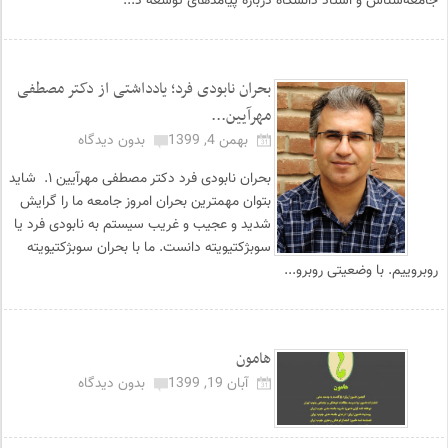
جامعه‌شناس و استاد دانشگاه درباره پیامدهای توسعه د...
بحران نابودی فرد؛ یادداشتی از دکتر مصطفی
مهرآیین...
بهمن 4, 1399
بدون دیدگاه
بحران نابودی فرد دکتر مصطفی مهرآیین ۱. شاید
بتوان مهمترین بحران امروز جامعه ما را گرایش
شدید و عجیب و غریب سیستم به نابودی فرد یا
سوبژکتیویته دانست. ما با بحران سوبژکتیویته
روبروییم. با وضعیتی روبرو...
هامون
آبان 19, 1399
بدون دیدگاه