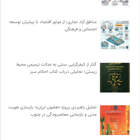
نشر اطراف
0
کمیته بین المللی صلیب سرخ
0
مناطق آزاد تجاری؛ از موتور اقتصاد تا پیشران توسعه
مرکز توانمندسازی حاکمیت و جامعه
0
اجتماعی و فرهنگی
انجمن ایرانشناسی فرانسه
0
میدان | به میدان بیایید
0
هزاران سایت
0
انتشارات تیسا
0
گذار از کیفرگرایی سنتی به عدالت ترمیمی محیط‌
انجمن متخصصان محیط زیست ایران
0
زیستی؛ تحلیلی درباب کتاب احکام سبز
ارغنون هامون | سالنامه بینارشته ای
0
انتشارات ققنوس
0
پرتال جامع علوم انسانی
0
تحلیل راهبردی پروژه «هامون ایران»: بازسازی هویت
انسان شناسی و فرهنگ
0
مدنی و بازنمایی معاصربودگی در جنوب
پایگاه دانش جامعه مدنی
0
ایران کارتون
0
فل‌سفه؛ محمدسعید حنایی کاشانی
0