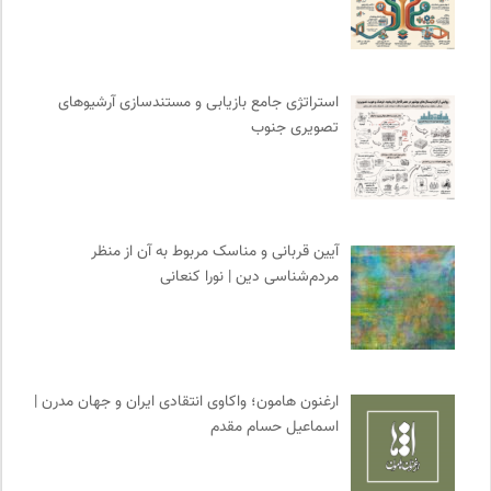
نشر ماهی
0
مترجم | فصلنامه علمی فرهنگی
0
واژه نامه تخصصی فلسفه
0
استراتژی جامع بازیابی و مستندسازی آرشیوهای
رادیو تراژدی
0
تصویری جنوب
انتشارات نگاه
0
فرارو | پایگاه خبری تحلیلی
0
موسسه بین المللی محیط زیست
0
فرهنگ امروز | مجله علوم انسانی
0
آیین قربانی و مناسک مربوط به آن از منظر
آوانگارد | معرفی، بررسی و خرید کتاب
0
مردم‌شناسی دین | نورا کنعانی
انتشارات ثالث
0
ایران اچ آی وی
0
طاقچه | خرید آنلاین کتاب و دانلود کتاب صوتی و الکترونیک
0
انتشارات گل آذین
0
ارغنون هامون؛ واکاوی انتقادی ایران و جهان مدرن |
پیشگاه | همآوایی مجلات
0
اسماعیل حسام مقدم
موزه سینمای ایران
0
ترجمان | انتشارات و فصلنامه علوم انسانی
0