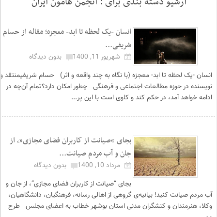
آرشیو دسته بندی برای :
انجمن هامون ایران
انسان -یک لحظه تا ابد- معجزه؛ مقاله از حسام
شریفی...
شهریور 11, 1400
بدون دیدگاه
انسان -یک لحظه تا ابد- معجزه (با نگاه به چند واقعه و اثر) حسام شریفیمنتقد و
نویسنده در حوزه مطالعات اجتماعی و فرهنگی چطور امکان دارد؟تمام آن‌چه در
ادامه خواهد آمد، در حکم کند و کاوی است با این پر...
بجای “صیانت از کاربران فضای مجازی”، از
جان و آب مردم صیانت...
مرداد 10, 1400
بدون دیدگاه
بجای “صیانت از کاربران فضای مجازی”، از جان و
آب مردم صیانت کنید! بیانیه‌ی گروهی از اهالی رسانه، فرهنگیان، دانشگاهیان،
وکلا، هنرمندان و کنشگران مدنی استان بوشهر خطاب به اعضای مجلس طرح