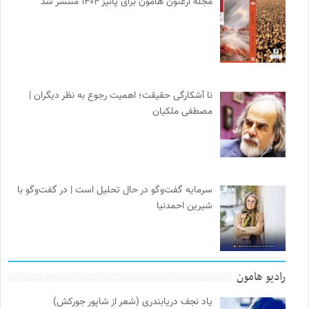
مجله ارغنون هامون برای پائیز ۱۴۰۴ منتشر شد
نا آشکارگی حقیقت؛ اهمیت رجوع به نظر دیگران |
مصطفی ملکیان
سرمایه گفت‌وگو در حال تحلیل است | در گفت‌وگو با
شیرین احمدنیا
رادیو هامون
یاد نجف دریابندری (شعر از شاپور جورکش)