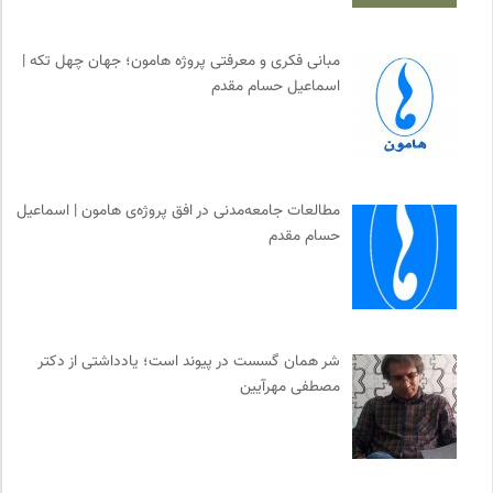
حرفه هنرمند؛ نشریه هنرهای تصویری
0
مجله کوچه | فصلنامه شهر و معماری
0
مبانی فکری و معرفتی پروژه هامون؛ جهان چهل تکه |
اسماعیل حسام مقدم
موسسه حکمت و فلسفه ایران
0
نشر نو
0
سازمان بین المللی پژوهش IUFRO
0
مجله آنگاه | آنی برای خودت
0
مطالعات جامعه‌مدنی در افق پروژه‌ی هامون | اسماعیل
کانون معلولین توانا
0
حسام مقدم
انتشارات هامون نو
0
نشر قطره
0
برای کانون
0
پیام چارسو | فصلنامه و انتشارات
0
شر همان گسست در پیوند است؛ یادداشتی از دکتر
انگاره؛ رسانه علوم اجتماعی
0
مصطفی مهرآیین
خبرگزاری ایسکانیوز
0
سامانه جامع رسانه ها
0
موسسه نیکوکاری مجتبی معین
0