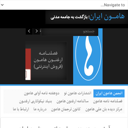
هامــــون ایران
؛ بازگشت به جامعه مدنی
۱۵ مرداد ۱۴۰۵
فصلنــــامـــه
ارغنــــون هامـــون
(فروش اینترنتی)
انجمن هامون ایران
انتشارات هامون نو
دوهفته نامه آوای هامون
فصلنامه نامه هامون
سالنامه ارغنون هامون
بنیاد نیکوکاری ارغنــون
مرکز دیده بان ملی هامون
کانون ترجمان هامون
درباره ما
ارتباط با ما