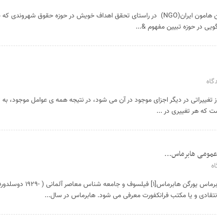
دکتر مصطفا مهرآیین اشاره: انجمن هامون ایران(NGO) در راستای تحقق اهداف خویش در حوزه حقوق شه
یی در حوزه تبیین مفهوم &...
گاه
غییراتی در دیگر اجزای موجود در آن می شود، در نتیجه همه ی عوامل موجود، به تراز
 که هر تغییری در ...
عمومی هابرماس...
ه
فاطمه شفیعی: نگاهی به زندگی هابرماس یورگن هابرماس
قادی و یا مکتب فرانکفورت معرفی می شود. هابرماس در سال...