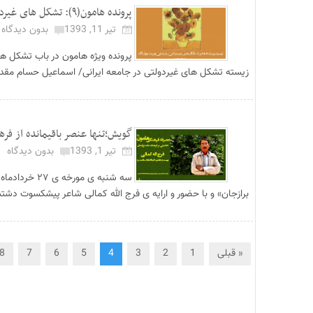
پرونده هامون(۹): تشکل های غیردولتی؛ بازنمایی هویت چهل تکه...
تیر 11, 1393
بدون دیدگاه
زیسته تشکل های غیردولتی در جامعه ایرانی/ اسماعیل حسام مقدم ۲- لیست برخی .
گویش؛تنها عنصر باقیمانده از فره
تیر 1, 1393
بدون دیدگاه
برازجان» و با حضور و ارایه ی فرج الله کمالی شاعر پیشکسوت دش
« قبلی
1
2
3
4
5
6
7
8