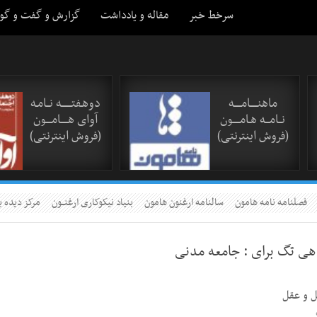
سرخط خبر
مقاله و یادداشت
گزارش و گفت و گو
ماهنـــــامـــــه
دوهـفتـــــــه نــامـه
نــامـــه هـامـــــون
آوای هـــــامــــون
(فروش اینترنتی)
(فروش اینترنتی)
فصلنامه نامه هامون
سالنامه ارغنون هامون
بنیاد نیکوکاری ارغنــون
مرکز دیده ب
اهی تگ برای :
جامعه مدنی
ل و عقل