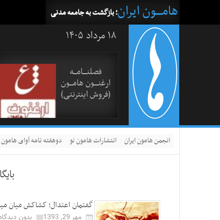
هامــــون ایران
؛ بازگشت به جامعه مدنی
۱۸ مرداد ۱۴۰۵
فصلنــــامـــه
ارغنــــون هامـــون
(فروش اینترنتی)
انجمن هامون ایران
انتشارات هامون نو
دوهفته نامه آوای هامون
بایگ
گفتمان اعتدال؛ کشاکش میان می
مهر 29, 1393
بدون دیدگاه