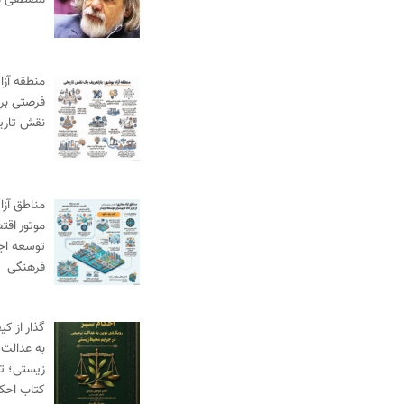
مصطفی م
منطقه آزا
فرصتی برا
نقش تاری
مناطق آزاد
موتور اقت
توسعه اج
فرهنگی
گذار از ک
به عدالت 
زیستی؛ ت
کتاب احک