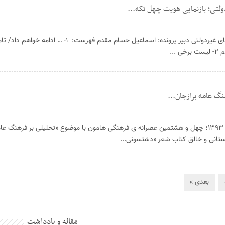
پرونده ویژه هامون در باب تشکل های غیردولتی دبیر پرونده: اسماعیل حسام مقدم فه
..
نگ عامه برازجان...
سه شنبه ی مورخه ی ۲۷ خردادماه ۱۳۹۳؛ چهل و هشتمین عصرانه ی فرهنگی هامون با موضوع «تحلیلی بر فرهن
تستانی و خالق کتاب شعر «دشتسونی...
بعدی »
مقاله و یادداشت