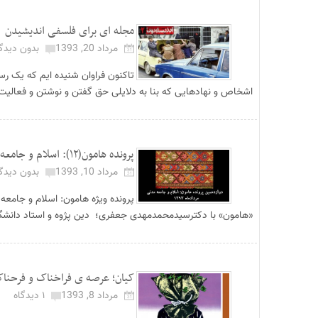
مجله ای برای فلسفی اندیشیدن
مرداد 20, 1393
بدون دیدگا
تاکنون فراوان شنیده ایم که یک رس
اشخاص و نهادهایی که بنا به دلایلی حق گفتن و نوشتن و فعالیت 
پرونده هامون(۱۲): اسلام و جامعه مدنی
مرداد 10, 1393
بدون دیدگا
«هامون» با دکترسیدمحمدمهدی جعفری؛ دین پژوه و استاد دانشگاه
کیان؛ عرصه ی فراخناک و فرحناک 
مرداد 8, 1393
۱ دیدگاه