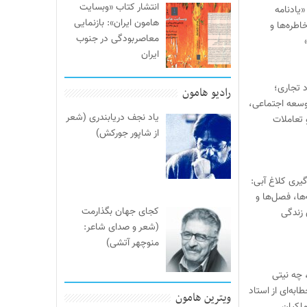
انتشار کتاب «وبسایت
یادنامه
هامون ایران»: بازنمایی
اطره‌ها و
معاصربودگی در جنوب
ایران
د تجاری؛
رادیو هامون
وسعه اجتماعی،
یاد نجف دریابندری (شعر
 تعاملات
از شاپور جورکش)
یری کلاغ آبی:
‌ها، فصل‌ها و
کجای جهان بگذارمت
 زندگی
(شعر و صدای شاعر:
منوچهر آتشی)
 چه نیتی
ابه‌ای از استاد
ویترین هامون