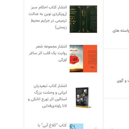
انتشار کتاب احکام سبز
(رویکردی نوین به عدالت
ترمیمی در جرایم محیط‌
زیستی)
واسته های
انتشار مجموعه شعر
روایت یک قلب اثر ساغر
اورکی
ت: ۱-ضرورت نقش پذیری “شهروند ِ مسلمان” در “جامعه مدنی” ۲-گفت و گوی
انتشار کتاب تبعیدیان
ایرانی و وحشت بزرگ
استالین اثر تورج اتابکی و
لانا راوندی‌فدایی
کتاب “کلاغ آبی” با