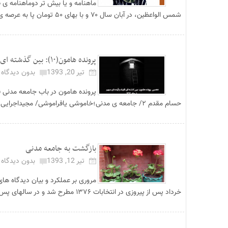
ماهنامه و یا بیش تر دوماهنامه ی
شمس الواعظین، در آبان سال ۷۰ و با بهای ۵۰ تومان پا به عرصه ی وجود گذاشت. این نوزاد خ...
پرونده هامون(۱۰): بین گذشته ای تاریک و آینده ای مبهم...
تیر 20, 1393
بدون دیدگاه
حسام مقدم ۲/ جامعه ی مدنی؛خاموشی یافراموشی/ مجیداجرایی ۳/ مفهوم جامعه مدنی؛ ف...
بازگشت به جامعه مدنی
تیر 12, 1393
بدون دیدگاه
مروری بر عملکرد و بیان دیدگاه 
خرداد پس از پیروزی در انتخابات ۱۳۷۶ مطرح شد و در سالهای پس از آن به طرق مختلف ر...