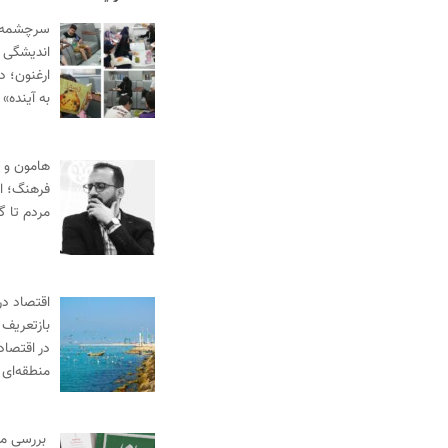
سرچشمه‌ه
اندیشگی 
ارغنون؛ د
به آینده»
هامون و 
فرهنگ؛ از
مردم تا گ
اقتصاد در
بازتعریف 
در اقتصاد
منطقه‌ای
بررسی م