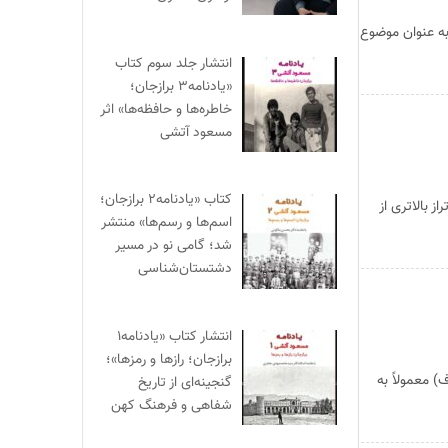
روندی که به عنوان موضوع
انتشار جلد سوم کتاب
«یادنامه۳ برازجان؛
خاطره‌ها و حافظه‌ها» اثر
مسعود آتشی
کتاب «یادنامه۲ برازجان؛
 بالاتری از
اسم‌ها و رسم‌ها» منتشر
شد؛ گامی نو در مسیر
دشتستان‌شناسی
انتشار کتاب «یادنامه۱
برازجان؛ رازها و رمزها»؛
[۱] فیلسوف و جامعه شناس معاصر آلمانی ( -۱۹۲۹ دوسلدورف) معمولاً به
گنجینه‌ای از تاریخ
شفاهی و فرهنگ کهن