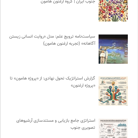
جنوب ایران | گروه ارغنون هامون
فل‌سفه؛ محمدسعید حنایی کاشانی
0
مهرزاد بروجردی | وبسایت شخصی
0
نشر گمان
0
کتابخانه تخصصی ادبیات
0
سیاست‌نامه ترویج علم: مدل «روایت انسانی زیستن
آگاهانه» (تجربه ارغنون هامون)
فرهنگ امروز | مجله علوم انسانی
0
جامعه معلولین ایران
0
پیشگاه | همآوایی مجلات
0
پایگاه دانش جامعه مدنی
0
گزارش استراتژیک تحول نهادی: از «پروژه هامون» تا
تقویم تاریخ
0
«پروژه ارغنون»
انتشارات آگاه | نشر آگه
0
انسان شناسی و فرهنگ
0
نوار | مرجع دانلود کتاب صوتی فارسی
0
هزاران سایت
0
استراتژی جامع بازیابی و مستندسازی آرشیوهای
طاقچه | خرید آنلاین کتاب و دانلود کتاب صوتی و الکترونیک
0
تصویری جنوب
وینش | سایت معرفی و نقد کتاب
0