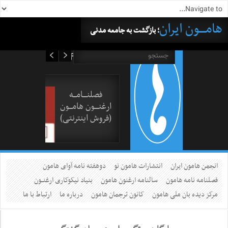
هامــــون ایران
؛ بازگشت به جامعه مدنی
۱۶ مرداد ۱۴۰۵
فصلنــــامـــه
ارغنــــون هامـــون
(فروش اینترنتی)
انجمن هامون ایران
انتشارات هامون نو
دوهفته نامه آوای هامون
فصلنامه نامه هامون
سالنامه ارغنون هامون
بنیاد نیکوکاری ارغنــون
مرکز دیده بان ملی هامون
کانون ترجمان هامون
درباره ما
ارتباط با ما