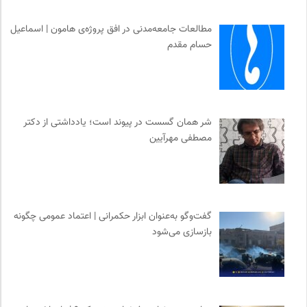
خانه هنرمندان ایران
0
انجمن ایرانی مطالعات زنان
0
مطالعات جامعه‌مدنی در افق پروژه‌ی هامون | اسماعیل
انتشارات اختران
0
حسام مقدم
خبرگزاری ایسکانیوز
0
انتشارات گل آذین
0
دوهفته نامه آوای هامون
0
انتشارات دانشگاه تهران
0
شر همان گسست در پیوند است؛ یادداشتی از دکتر
مصطفی مهرآیین
نشر کرگدن
0
واژه نامه تخصصی فلسفه
0
نامه هامون | فصلنامه مطالعات فرهنگی
0
آوانگارد | معرفی، بررسی و خرید کتاب
0
گفت‌وگو به‌عنوان ابزار حکمرانی | اعتماد عمومی چگونه
فرهنگ معاصر: ناشر کتاب‌های مرجع
0
بازسازی می‌شود
انتشارات ققنوس
0
میدان | به میدان بیایید
0