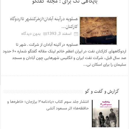
بایگاهی تگ برای :
مجله گفتگو
عسلویه درآینه آبادان؛ازشرکتشهر تااردوگاه‏
کارکنان...
اسفند 3, 1393
بدون دیدگاه
عسلویه در آئینه آبادان از شرکت ـ شهر تا
اردوگاه‏های کارکنان نفت در ایران اعظم خاتم لینک مقاله گفتگو شماره ۶۰ حدود
صد سال قبل، شرکت نفت ایران و انگلیس شهرهایی چون آبادان و مسجد
سلیمان را برای اسکان نی...
گزارش و گفت و گو
انتشار جلد سوم کتاب «یادنامه۳ برازجان؛ خاطره‌ها و
حافظه‌ها» اثر مسعود آتشی