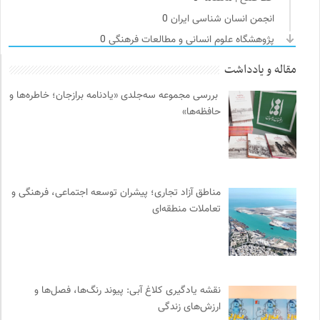
انجمن انسان شناسی ایران
0
پژوهشگاه علوم انسانی و مطالعات فرهنگی
0
کمیسیون ملی یونسکو در ایران
0
مقاله و یادداشت
مجله صنوبر | فصلنامه طبیعت و محیط زیست
0
بررسی مجموعه سه‌جلدی «یادنامه برازجان؛ خاطره‌ها و
روزنامه اعتماد
0
حافظه‌ها»
فرادید | علم و تکنولوژی
0
انتشارات ثالث
0
سوره سینما؛ بانک جامع اطلاعات سینمایی
0
مجله آنگاه | آنی برای خودت
0
مناطق آزاد تجاری؛ پیشران توسعه اجتماعی، فرهنگی و
خوابگرد؛ رضا شکراللهی
0
تعاملات منطقه‌ای
بانک اطلاعات نشریات ایران
0
مجله گیلگمش | فصلنامه میراث و گردشگری
0
کانون ناشنوایان ایران
0
دیسکوگرافی | آرشیو کامل موسیقی دانان
0
نقشه یادگیری کلاغ آبی: پیوند رنگ‌ها، فصل‌ها و
ارزش‌های زندگی
فرارو | پایگاه خبری تحلیلی
0