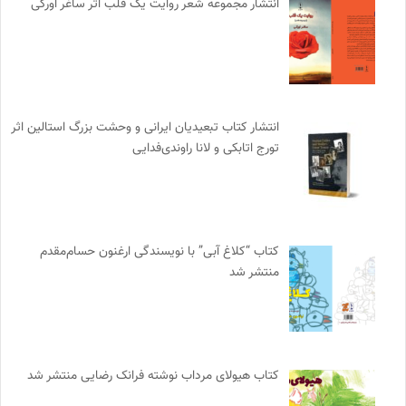
انتشار مجموعه شعر روایت یک قلب اثر ساغر اورکی
انتشار کتاب تبعیدیان ایرانی و وحشت بزرگ استالین اثر
تورج اتابکی و لانا راوندی‌فدایی
کتاب “کلاغ آبی” با نویسندگی ارغنون حسام‌مقدم
منتشر شد
کتاب هیولای مرداب نوشته فرانک رضایی منتشر شد