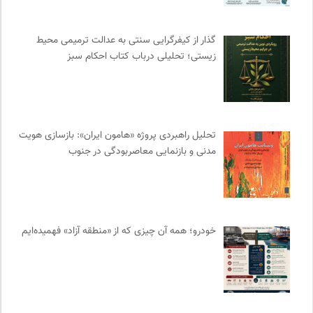
جار | کیوسک دیجیتال مطبوعات
0
نشر لوگوس
0
گذار از کیفرگرایی سنتی به عدالت ترمیمی محیط‌
حرفه هنرمند؛ نشریه هنرهای تصویری
0
زیستی؛ تحلیلی درباب کتاب احکام سبز
موسسه بین المللی محیط زیست
0
موسسه نیکوکاری مجتبی معین
0
موزه ملی زنان در هنرها
0
ایران کارتون
0
تحلیل راهبردی پروژه «هامون ایران»: بازسازی هویت
انتشارات هامون نو
0
مدنی و بازنمایی معاصربودگی در جنوب
نشر افکار
0
انتشارات تیسا
0
سازمان بین المللی پژوهش IUFRO
0
سایت معلولین سازمان ملل متحد
0
خودرو؛ همه آن چیزی که از «منطقه آزاد» فهمیده‌ایم
نشر ماهی
0
مرجع انچمن های علمی ایران
0
بخارا | مجله فرهنگی و هنری
0
مجله پیوست | ماهنامه مدیریت اطلاعات
0