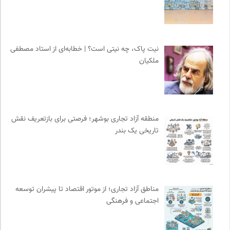
سازمان پزشکان بدون مرز
0
نشر مرکز
0
کانون معلولین توانا
0
نیت پاک، چه نیتی است؟ | خطابه‌ای از استاد مصطفی
مرکز توانمندسازی حاکمیت و جامعه
0
ملکیان
ایران اچ آی وی
0
نشر نو
0
روزنامه پیام ما
0
برای کانون
0
منطقه آزاد تجاری بوشهر؛ فرصتی برای بازتعریف نقش
بنیاد امور بیمارهای خاص
0
تاریخی یک بندر
مجله حوالی | ما و فضای اطرافمان
0
فیدیبو | کتاب الکترونیک و صوتی
0
فرهنگستان هنر
0
پیام چارسو | فصلنامه و انتشارات
0
مناطق آزاد تجاری؛ از موتور اقتصاد تا پیشران توسعه
موسسه مطالعات فرهنگی وزارت علوم
0
اجتماعی و فرهنگی
چهارراه؛ گذری برای اندیشه ها
0