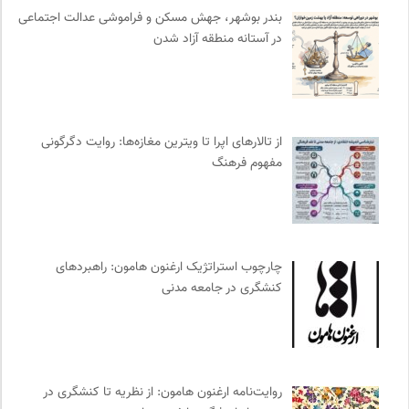
کارزار | بستر آنلاین کمپین‌های جمع آوری امضا
0
بندر بوشهر، جهش مسکن و فراموشی عدالت اجتماعی
در آستانه منطقه آزاد شدن
کمیته بین المللی صلیب سرخ
0
موزه سینمای ایران
0
انتشارات مروارید
0
مترجم | فصلنامه علمی فرهنگی
0
از تالارهای اپرا تا ویترین مغازه‌ها: روایت دگرگونی
انتشارات شیرازه
0
مفهوم فرهنگ
انجمن متخصصان محیط زیست ایران
0
دانشکده | ابتکاری برای گردآوری بحث‌های دانشگاهی و تجربه‌های
جهانی درباره‌ی مسایل محلی
0
نشر قطره
0
چارچوب استراتژیک ارغنون هامون: راهبردهای
انگاره؛ رسانه علوم اجتماعی
0
کنشگری در جامعه مدنی
پرتال جامع علوم انسانی
0
ملواز | مرجع دانلود موسیقی ملل
0
نشر نی
0
سازمان بین المللی جوانی IYFNET
0
روایت‌نامه ارغنون هامون: از نظریه تا کنشگری در
رادیو تراژدی
0