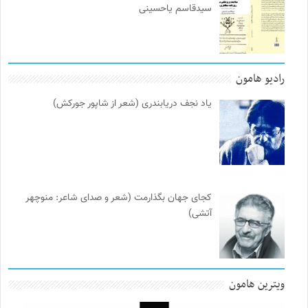
سیدقاسم یاحسینی
رادیو هامون
یاد نجف دریابندری (شعر از شاپور جورکش)
کجای جهان بگذارمت (شعر و صدای شاعر: منوچهر
آتشی)
ویترین هامون