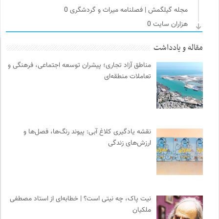
مجله گیلگمش | فصلنامه میراث و گردشگری
0
هزاران سایت
0
سامانه جامع رسانه ها
0
مقاله و یادداشت
طاقچه | خرید آنلاین کتاب و دانلود کتاب صوتی و الکترونیک
0
مناطق آزاد تجاری؛ پیشران توسعه اجتماعی، فرهنگی و
انتشارات آگاه | نشر آگه
0
تعاملات منطقه‌ای
نشر قطره
0
انتشارات شیرازه
0
سوره سینما؛ بانک جامع اطلاعات سینمایی
0
موزه هنرهای معاصر تهران
0
نقشه یادگیری کلاغ آبی: پیوند رنگ‌ها، فصل‌ها و
نشر کرگدن
0
ارزش‌های زندگی
مجله طراحان ایده | نشریه اقتصادی فرهنگی
0
روزنامه سازندگی
0
دیسکوگرافی | آرشیو کامل موسیقی دانان
0
احمد شاملو
0
نیت پاک، چه نیتی است؟ | خطابه‌ای از استاد مصطفی
پرتال جامع علوم انسانی
0
ملکیان