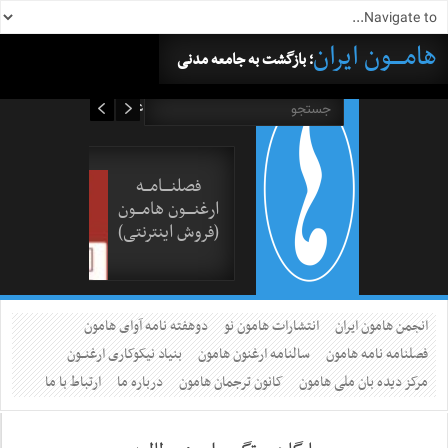
هامــــون ایران
؛ بازگشت به جامعه مدنی
۱۵ مرداد ۱۴۰۵
فصلنــــامـــه
ارغنــــون هامـــون
(فروش اینترنتی)
انجمن هامون ایران
انتشارات هامون نو
دوهفته نامه آوای هامون
فصلنامه نامه هامون
سالنامه ارغنون هامون
بنیاد نیکوکاری ارغنــون
مرکز دیده بان ملی هامون
کانون ترجمان هامون
درباره ما
ارتباط با ما