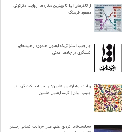
تقویم تاریخ
0
از تالارهای اپرا تا ویترین مغازه‌ها: روایت دگرگونی
انجمن ایرانی مطالعات فرهنگی و ارتباطات
0
مفهوم فرهنگ
چهارراه؛ گذری برای اندیشه ها
0
فرهنگستان هنر
0
برای کانون
0
مترجم | فصلنامه علمی فرهنگی
0
چارچوب استراتژیک ارغنون هامون: راهبردهای
کنشگری در جامعه مدنی
انجمن ایرانشناسی فرانسه
0
نشر لوگوس
0
ناصر فکوهی | وبسایت شخصی
0
رادیو تراژدی
0
روایت‌نامه ارغنون هامون: از نظریه تا کنشگری در
انتشارات گل آذین
0
جنوب ایران | گروه ارغنون هامون
پیشگاه | همآوایی مجلات
0
ایران کارتون
0
کانون ناشنوایان ایران
0
واژه نامه تخصصی فلسفه
0
سیاست‌نامه ترویج علم: مدل «روایت انسانی زیستن
نشر افکار
0