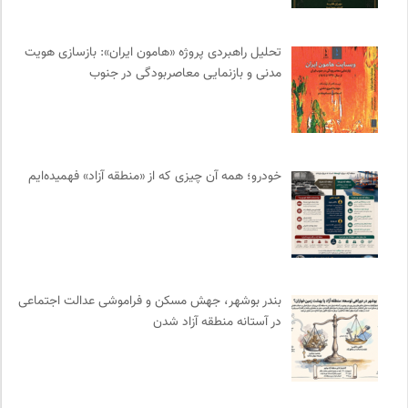
مجله حوالی | ما و فضای اطرافمان
0
روزنامه اعتماد
0
تحلیل راهبردی پروژه «هامون ایران»: بازسازی هویت
مدنی و بازنمایی معاصربودگی در جنوب
انگاره؛ رسانه علوم اجتماعی
0
مجله کوچه | فصلنامه شهر و معماری
0
مرکز توانمندسازی حاکمیت و جامعه
0
کتابخانه تخصصی ادبیات
0
خودرو؛ همه آن چیزی که از «منطقه آزاد» فهمیده‌ایم
فرهنگ معاصر: ناشر کتاب‌های مرجع
0
فرادید | علم و تکنولوژی
0
انجمن متخصصان محیط زیست ایران
0
نوار | مرجع دانلود کتاب صوتی فارسی
0
انتشارات هامون نو
0
بندر بوشهر، جهش مسکن و فراموشی عدالت اجتماعی
مرجع انچمن های علمی ایران
0
در آستانه منطقه آزاد شدن
خانه هنرمندان ایران
0
انجمن انسان شناسی ایران
0
موزه ملی زنان در هنرها
0