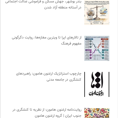
بندر بوشهر، جهش مسکن و فراموشی عدالت اجتماعی
مجله آنگاه | آنی برای خودت
0
در آستانه منطقه آزاد شدن
نشر مرکز
0
روزنامه اعتماد
0
پیشگاه | همآوایی مجلات
0
فیدیبو | کتاب الکترونیک و صوتی
0
از تالارهای اپرا تا ویترین مغازه‌ها: روایت دگرگونی
نشر نی
0
مفهوم فرهنگ
ناصر فکوهی | وبسایت شخصی
0
نوار | مرجع دانلود کتاب صوتی فارسی
0
آوانگارد | معرفی، بررسی و خرید کتاب
0
انتشارات آگاه | نشر آگه
0
چارچوب استراتژیک ارغنون هامون: راهبردهای
نشر اطراف
0
کنشگری در جامعه مدنی
سازمان بین المللی جوانی IYFNET
0
مجله کوچه | فصلنامه شهر و معماری
0
مجتمع آموزشی نیکوکاری رعد
0
روایت‌نامه ارغنون هامون: از نظریه تا کنشگری در
حرفه هنرمند؛ نشریه هنرهای تصویری
0
جنوب ایران | گروه ارغنون هامون
مجله طراحان ایده | نشریه اقتصادی فرهنگی
0