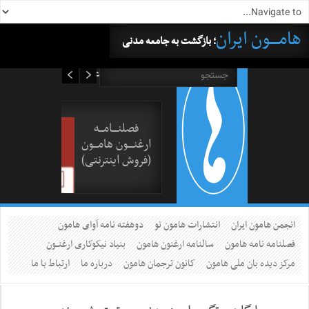
هامــــون ایران
؛ بازگشت به جامعه مدنی
۱۷ مرداد ۱۴۰۵
فصلنــــامـــه
ارغنــــون هامـــون
(فروش اینترنتی)
انجمن هامون ایران
انتشارات هامون نو
دوهفته نامه آوای هامون
فصلنامه نامه هامون
سالنامه ارغنون هامون
بنیاد نیکوکاری ارغنــون
مرکز دیده بان ملی هامون
کانون ترجمان هامون
درباره ما
ارتباط با ما