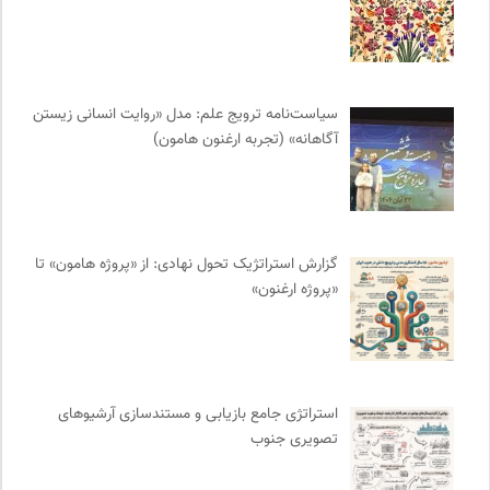
انتشارات بیدگل
0
کتابخانه تخصصی ادبیات
0
کمیسیون ملی یونسکو در ایران
0
سیاست‌نامه ترویج علم: مدل «روایت انسانی زیستن
فل‌سفه؛ محمدسعید حنایی کاشانی
0
آگاهانه» (تجربه ارغنون هامون)
موزه سینمای ایران
0
فرهنگ امروز | مجله علوم انسانی
0
شورای انجمن های علمی کشور
0
انتشارات شیرازه
0
گزارش استراتژیک تحول نهادی: از «پروژه هامون» تا
نشر افکار
0
«پروژه ارغنون»
کمیته بین المللی صلیب سرخ
0
نشر ماهی
0
نشر نو
0
دوهفته نامه آوای هامون
0
استراتژی جامع بازیابی و مستندسازی آرشیوهای
تصویری جنوب
احمد شاملو
0
نشر گمان
0