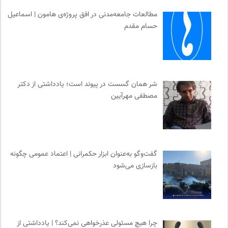
کارزار | بستر آنلاین کمپین‌های جمع آوری امضا
0
مطالعات جامعه‌مدنی در افق پروژه‌ی هامون | اسماعیل
حسام مقدم
طاقچه | خرید آنلاین کتاب و دانلود کتاب صوتی و الکترونیک
0
ایران کارتون
0
انجمن متخصصان محیط زیست ایران
0
سایت معلولین سازمان ملل متحد
0
شر همان گسست در پیوند است؛ یادداشتی از دکتر
ناولر | برای رمان خوان ها
0
مصطفی مهرآیین
مجله گیلگمش | فصلنامه میراث و گردشگری
0
برای کانون
0
گفت‌وگو به‌عنوان ابزار حکمرانی | اعتماد عمومی چگونه
بازسازی می‌شود
چرا هیچ مسئولی عذرخواهی نمی‌کند؟ | یادداشتی از