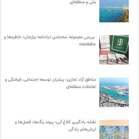
ملی و منطقه‌ای
فرارو | پایگاه خبری تحلیلی
0
انتشارات اختران
0
نشر کرگدن
0
خوابگرد؛ رضا شکراللهی
0
بررسی مجموعه سه‌جلدی «یادنامه برازجان؛ خاطره‌ها و
وینش | سایت معرفی و نقد کتاب
0
حافظه‌ها»
واژه نامه تخصصی فلسفه
0
رادیو تراژدی
0
نشر قطره
0
کانون معلولین توانا
0
مناطق آزاد تجاری؛ پیشران توسعه اجتماعی، فرهنگی و
تعاملات منطقه‌ای
موزه هنرهای معاصر تهران
0
تقویم تاریخ
0
انجمن ایرانی مطالعات زنان
0
انتشارات هرمس
0
نقشه یادگیری کلاغ آبی: پیوند رنگ‌ها، فصل‌ها و
فرهنگ معاصر: ناشر کتاب‌های مرجع
0
ارزش‌های زندگی
سازمان بین المللی مهاجرت IOM
0