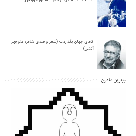
یاد نجف دریابندری (شعر از شاپور جورکش)
کجای جهان بگذارمت (شعر و صدای شاعر: منوچهر
آتشی)
ویترین هامون