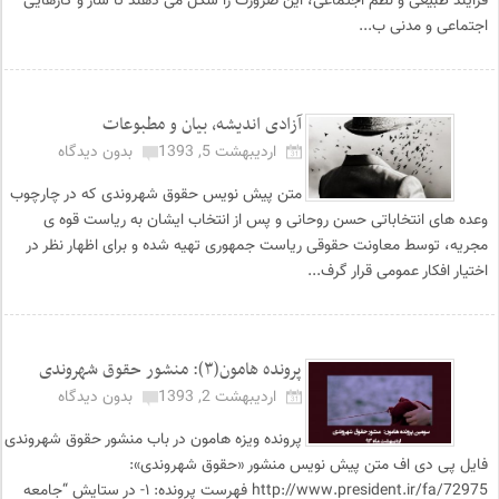
فرآیند طبیعی و نظم اجتماعی، این ضرورت را شکل می دهند تا ساز و کارهایی
اجتماعی و مدنی ب...
آزادی اندیشه، بیان و مطبوعات
اردیبهشت 5, 1393
بدون دیدگاه
متن پیش نویس حقوق شهروندی که در چارچوب
وعده های انتخاباتی حسن روحانی و پس از انتخاب ایشان به ریاست قوه ی
مجریه، توسط معاونت حقوقی ریاست جمهوری تهیه شده و برای اظهار نظر در
اختیار افکار عمومی قرار گرف...
پرونده هامون(۳): منشور حقوق شهروندی
اردیبهشت 2, 1393
بدون دیدگاه
پرونده ویزه هامون در باب منشور حقوق شهروندی
فایل پی دی اف متن پیش نویس منشور «حقوق شهروندی»:
http://www.president.ir/fa/72975 فهرست پرونده: ۱- در ستایش “جامعه