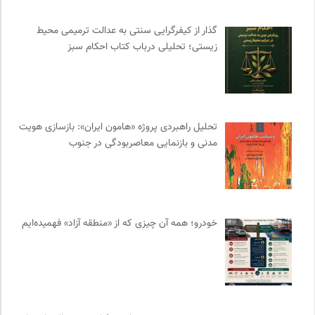
جار | کیوسک دیجیتال مطبوعات
0
گذار از کیفرگرایی سنتی به عدالت ترمیمی محیط‌
انتشارات گل آذین
0
زیستی؛ تحلیلی درباب کتاب احکام سبز
انتشارات نگاه
0
مرکز توانمندسازی حاکمیت و جامعه
0
ایران اچ آی وی
0
پرتال جامع علوم انسانی
0
تحلیل راهبردی پروژه «هامون ایران»: بازسازی هویت
ترجمان | انتشارات و فصلنامه علوم انسانی
0
مدنی و بازنمایی معاصربودگی در جنوب
موسسه بین المللی محیط زیست
0
پایگاه دانش جامعه مدنی
0
بنیاد امور بیمارهای خاص
0
فرهنگستان هنر
0
خودرو؛ همه آن چیزی که از «منطقه آزاد» فهمیده‌ایم
انسان شناسی و فرهنگ
0
مهرزاد بروجردی | وبسایت شخصی
0
انتشارات دانشگاه تهران
0
کویرها و بیابانهای ایران
0