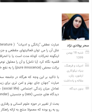
سحر پولادی نژاد
علل آن را می توان فعالیتهای مقطعی و جزی
شنبه 18 بهمن
اینگونه تحرکات کوتاه مدت است یا با انحراف
1399
قضیه نگاه کرد (با تامل) و آن را معلول نو
ادبیات و فرهنگ
،
برائت محض (pure innocence) را به نفع خود صادر نموده است.
بنیاد نیکوکاری
ارغنون
،
زنان
،
مقاله و یادداشت
تعا
بدون دیدگاه
دیدگاه های جنسی (sex) و جنسیتی (gender) با لحاظ مراحل رشد انسانی بر همدیگر.
رو به رو بوده که معمولا منتج به ارائه راهکار