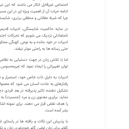
اجتماعی غیرقابل انکار می باشند که این نی
ادامه حیات آن از اهمیت ویژه ای در این مس
چرا که شرط عقلانی و منطقی برتری، شایس
در سایه حاکمیت شایستگی، ادبیات قدیمی 
نامتعادلی نزدیک می شویم که تحرکات اجتماع
ادبیات در خود مانده و به نوعی کهنگی محکوم
حتی رسانه ها به راحتی موثر نیفتد.
اما با تلاش زنان در جهت دستیابی به نظامی 
توان تغییراتی را ایجاد نمود که غیرمحسوس ع
ادبیات به دلیل ذات خاص خود، استمرار و ن
رفتارهای به عادت انسان می شود که معمولا پ
تشکیل دهنده تاثیر پذیرفته در بعد فردی دچ
نماید. برابری معنوی زن و مرد (جنسیت) به
را هدف نقض قرار می دهند. برای نمونه اشا
بشر آمده است.
با پذیرش این نکات و یافته ها در راستای 
کلام برای زنان اولین گام خودباوری زنان و ت