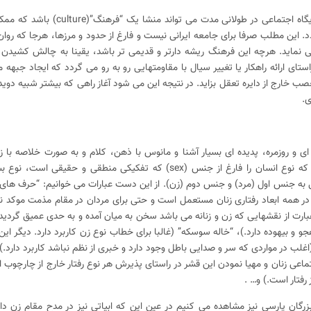
یک رفتار بدل شده به عادت با پشتوانه و پایگاه اجتماعی در طولانی 
نماید. هرچه این فرهنگ ریشه دارتر و قدیمی تر باشد، یقینا به چالش کشیدن 
 ارائه راهکار یا تغییر سیال با مقاومتهایی رو به رو می گردد که ایجاد جبهه م
صب خارج از دایره تعقل بزاید. در نتیجه این می شود آغاز راهی که بیشتر شبیه دوی
.
 ای و روزمره، پدیده ای بسیار آشنا و مانوس با ذهن، کلام و به صورت خلاصه با 
ایشان می باشد. عباراتی موجود می باشند که نوع انسان را فارغ از جنس (sex) که تفکیکی منطقی و ح
م می کند گویی به جنس اول (مرد) و جنس دوم (زن). از این دست عبارات می خوانیم: “حرف های
در همه ابعاد رفتاری زنان مستعمل است و حتی برای مردان در مقام مذمت موکد نی
عبارت از نقشهایی که زن و زنانه می باشد سخن به میان آمده و به حدی عمیق گردی
و و بیهوده دارد.)، “خاله سوسکه” (غالبا برای خطاب نوع زن کاربرد دارد. دیگر این 
(اغلب در مواردی که سر و صدایی باطل وجود دارد و خبری از نظم نباشد کاربرد دارد.)
عی زنان و مهیا نمودن این قشر در راستای پذیرش هر نوع رفتار خارج از چارچوب ا
رفتار است.) و… .
بزرگان پارسی نیز مشاهده می کنیم در عین این که ابیاتی نیز در مدح مقام زن دارن