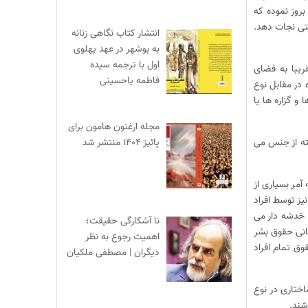
بروز نموده که
یتی نجات دهد.
انتشار کتاب نگاهی زنانه
به بوشهر در عهد پهلوی
اول با ترجمه سیده
ریبا به فضای
فاطمه یاحسینی
 در مقابل نوع
و گزاره ها یا
مجله ارغنون هامون برای
فته از جنس می
پائیز ۱۴۰۴ منتشر شد
مر بسیاری از
یز توسط افراد
ا خدشه دار می
نا آشکارگی حقیقت؛
انی حقوق بشر
اهمیت رجوع به نظر
ق تمام افراد
دیگران | مصطفی ملکیان
ختاری در نوع
شند.