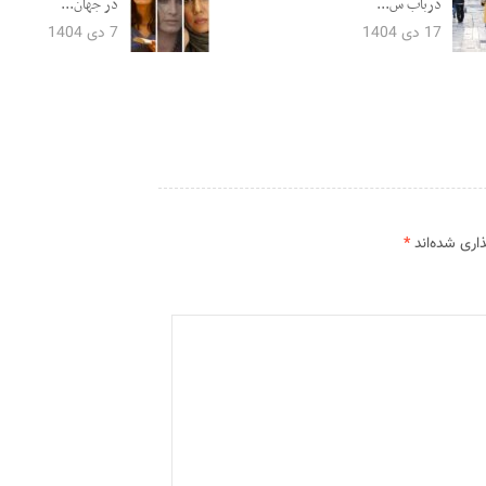
درباب س...
در جهان...
17 دی 1404
7 دی 1404
اری شده‌اند
*