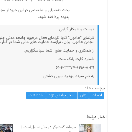
بحث تفصیلی و تخصصی در این حوزه از مجا
پدیده پرداخته شود.
دوست و همکار گرامی
تارنمای “هامون” تنها تارنمای فعال درحوزه جامعه مدنی جن
انجمن هامون ایران، نیازمند حمایت های مالی شما در کنار
از همکاری و حمایت های شما سپاسگزاریم.
شماره کارت بانک ملت
۶۱٠۴-۳۳۷۷-۶۱۹۸-۸٠۲۹
به نام سیده مهدیه امیری دشتی
برچسب ها :
ادبیات
زنان
سحر پولادی نژاد
یادداشت
اخبار مرتبط
سرمایه گفت‌وگو در حال تحلیل است |