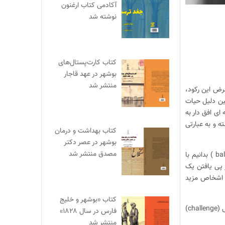
آکادمی کتاب ارغنون
نوشته شد
کتاب کارت‌پستال‌های
بوشهر در عهد قاجار
منتشر شد
د است. با فرض این رکود،
ین دلیل حیات
ای افق دار به
ه و به عبارتی
کتاب بهداشت و درمان
بوشهر در عصر دکتر
مصدق منتشر شد
با تاکید بر این وجه که هرگاه در جامعه سخنی از زنان (همه جوانب حق و تکلیف ایشان) به میان آمد، آن را موازنه ای (balance ) بدانیم با
 تری برای زیست همه اقشار و اشخاص”. در این گونه مسئولیت پذیری ها (responsibility) در پی یافتن یک
قشار و اشخاص مزید
کتاب «بوشهر و خلیج
بحث از تغییر در حوزه علوم انسانی و رفتاری (بعد روانی و اجتماعی زندگانی بشر) اغلب تبعات خاص خود را دارد و با چالش هایی (challenge)
فارس در سال ۱۸۲۸»
منتشر شد