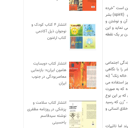
مدت می تواند منشا یک “فرهنگ”(culture) باشد که ممکن است “خرده
فرهنگ”هایی (subculture) از آن متولد گردد. این مطلب صرفا برای جامعه ایرانی نیست و فارغ از حدود و مرزها، هرجا که روان (spirit) بشر
آن و نوشتن و
انتشار ۴ کتاب کودک و
ی نماید و این
نوجوان ذیل آکادمی
دن بر یک نقطه
کتاب ارغنون
زندگی اجتماعی
انتشار کتاب «وبسایت
قیقی است، نوع بشر را با نگاهی
هامون ایران»: بازنمایی
 خاله زنک” (نه
معاصربودگی در جنوب
ز استفاده می
ایران
ده که به صورت
که بر این نوع
، “زن که رسید
انتشار کتاب سلامت و
خلاق انسانی و
پزشکی در روزنامه مظفری
نوشته سیدقاسم
یاحسینی
د اما تاثیرات