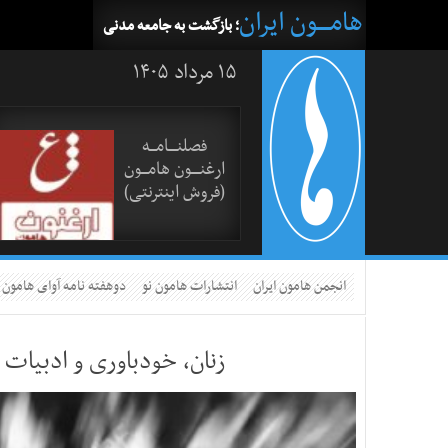
هامــــون ایران
؛ بازگشت به جامعه مدنی
۱۵ مرداد ۱۴۰۵
فصلنــــامـــه
ارغنــــون هامـــون
(فروش اینترنتی)
انجمن هامون ایران
انتشارات هامون نو
دوهفته نامه آوای هامون
زنان، خودباوری و ادبیات 