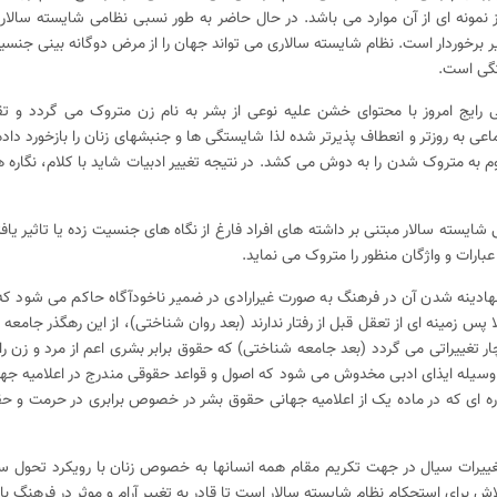
ز نمونه ای از آن موارد می باشد. در حال حاضر به طور نسبی نظامی شایسته سالار 
یر برخوردار است. نظام شایسته سالاری می تواند جهان را از مرض دوگانه بینی جنس
تگی است.
رایج امروز با محتوای خشن علیه نوعی از بشر به نام زن متروک می گردد و تق
ی به روزتر و انعطاف پذیرتر شده لذا شایستگی ها و جنبشهای زنان را بازخورد داده
 به متروک شدن را به دوش می کشد. در نتیجه تغییر ادبیات شاید با کلام، نگاره ها 
شایسته سالار مبتنی بر داشته های افراد فارغ از نگاه های جنسیت زده یا تاثیر یا
بارات و واژگان منظور را متروک می نماید.
هادینه شدن آن در فرهنگ به صورت غیرارادی در ضمیر ناخودآگاه حاکم می شود که آ
س زمینه ای از تعقل قبل از رفتار ندارند (بعد روان شناختی)، از این رهگذر جامعه ن
ار تغییراتی می گردد (بعد جامعه شناختی) که حقوق برابر بشری اعم از مرد و زن ر
 وسیله ایذای ادبی مخدوش می شود که اصول و قواعد حقوقی مندرج در اعلامیه جه
ره ای که در ماده یک از اعلامیه جهانی حقوق بشر در خصوص برابری در حرمت و حقو
تغییرات سیال در جهت تکریم مقام همه انسانها به خصوص زنان با رویکرد تحول سا
لاش برای استحکام نظام شایسته سالار است تا قادر به تغییر آرام و موثر در فرهنگ با