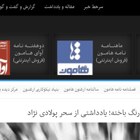
سرخط خبر
مقاله و یادداشت
گزارش و گفت و گو
ماهنـــــامـــــه
دوهـفتـــــــه نــامـه
نــامـــه هـامـــــون
آوای هـــــامــــون
(فروش اینترنتی)
(فروش اینترنتی)
فصلنامه نامه هامون
سالنامه ارغنون هامون
بنیاد نیکوکاری ارغنــون
مرکز دیده ب
رنگ باخته؛ یادداشتی از سحر پولادی نژاد