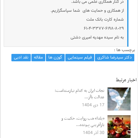
در کنار همکاری علمی می باشد.
از همکاری و حمایت های شما سپاسگزاریم.
شماره کارت بانک ملت
۶۱٠۴-۳۳۷۷-۶۱۹۸-۸٠۲۹
به نام سیده مهدیه امیری دشتی
برچسب ها :
دکتر سیدرضا شاکری
فیلم سینمایی
گوزن ها
مقاله
نقد ادبی
اخبار مرتبط
نجات ایران به کدام نیازمنداست؛
عدالت یاآز...
17 دی 1404
«یلدا» شب روایت، حکمت و
بازآفرینی پیونده...
30 آذر 1404