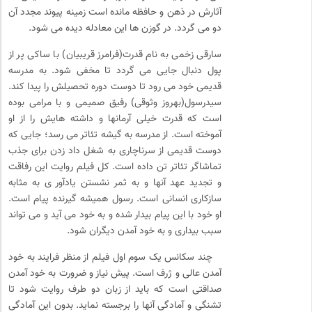
آثارش در ذهن و حافظه مانده است زمینه پیوند مجدد آن
دو می گردد. در گوزن ها این معادله دیده می شود.
سارقی زخمی به نام قدرت(فرامرز قریبیان) با ساکی پر از
پول دنبال جایی می گردد تا مخفی شود. به مدرسه
قدیمی خود می رود تا دوست دوره تحصیلش را پیدا کند.
سیدرسول(بهروز وثوقی) رفیق صمیمی و با مرامی بوده
است که قدرت خیلی آرمانها و داشته هایش را از او
آموخته است. از مدرسه به گیشه تئاتر می رسد؛ جایی که
دوست قدیمی از سرناچاری به شغل داد زدن برای جذب
تماشاگر تئاتر تن داده است. کل فیلم روایت این رفاقت
و تجدید عهد آنها و به ثمر نشستن یادآور ی به مثابه
سازکاری انسانی است. رسول همیشه گیرنده پیام است.
او خود با این پیام بیدار شده و به خود می آید و می تواند
سبب بیداری و به خود آمدن دیگران شود.
چند سکانس یک سوم اول فیلم از منظر فرایند به خود
آمدن عالی و ژرف است. پیش نیاز و ضرورت به خود آمدن
صداقتی است که باید از زبان دو طرف روایت شود تا
تشنگی و آمادگی آنها را برجسته نماید. بدون این آمادگی