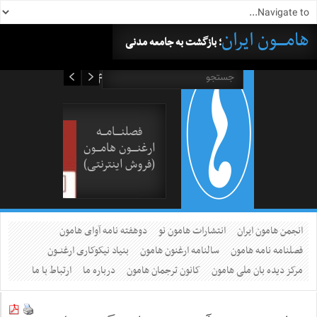
هامــــون ایران
؛ بازگشت به جامعه مدنی
۱۶ مرداد ۱۴۰۵
فصلنــــامـــه
ارغنــــون هامـــون
(فروش اینترنتی)
انجمن هامون ایران
انتشارات هامون نو
دوهفته نامه آوای هامون
فصلنامه نامه هامون
سالنامه ارغنون هامون
بنیاد نیکوکاری ارغنــون
مرکز دیده بان ملی هامون
کانون ترجمان هامون
درباره ما
ارتباط با ما