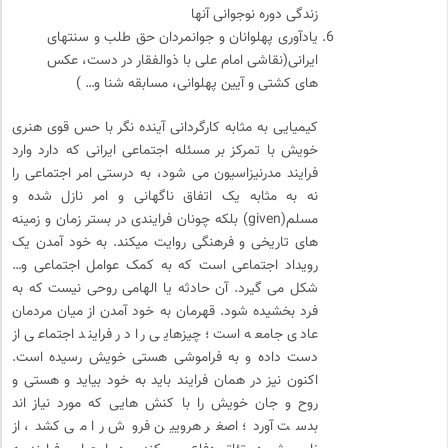
زندگی دوره نوجوانی آنها
یادآوری پهلوانان و جوانمردان حق طلب و سنتهای
ایرانی(نقاشی امام علی با ذوالفقار در دست، عکس
های کشتی و آیین پهلوانی، مسابقه شنا و… )
کیمیایی به مثابه کارگردانی آینده نگر با حس قوی هنری
خویش با تمرکز بر مسئله اجتماعی ایرانی که دارد وارد
فرایند مدرنیزاسیون می شود، به درستی امر اجتماعی را
نه به مثابه یک اتفاق ناگهانی و امر نازل شده و
مسلم(given) بلکه چونان فرایندی در بستر زمان و زمینه
های تاریخی و فرهنگی روایت میکند. به خود آمدن یک
رویداد اجتماعی است که به کمک عوامل اجتماعی و…
شکل می گیرد. آن حادثه یا الهامی روحی نیست که به
فرد بخشیده شود. قهرمان به خود آمدن از میان مردمان
عادی جامعه است؛ چیزهایی را در فرایند اجتماعی از
دست داده و به فراموشی هستی خویش رسیده است.
اکنون نیز در همان فرایند باید به خود بیاید و هستی و
روح و جان خویش را با کنش هایی که مورد نیاز اند
بدست آورد؛ اصغر هرویین فروش را می کشد، از