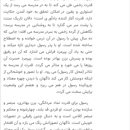
قدرت زخمی طی می کند تا به در مدرسه می رسد از یک
استواری و یقین در امکان تحقق به خود آمدن حکایت
دارد. قدرت آغاز کننده یادآور ی است؛ دالان تاریک سنت
را پشت سر می گذارد تا به روشنایی درِ مدرسه برسد؛
نگاهش از گرده زخمی به سردر مدرسه می افتد؛ جایی که
ده سال پیش با رسول در آن درس خوانده و به اصطلاح
ساخته شده است. او با پدر رسول دیداری تازه میکند و
حتی به یاد آن پیرمرد فراش می اندازد که آن دو رفیق
بوده و پسرش بزن بهادر بوده است. پیرمرد حسرت آن
روزها را می خورد و متاثر می گردد. قدرت از مدرسه به
تئاتر (محل کار رسول) می رود. او با تصور و خوشحالی از
اینکه دوستش کار می کند ناگهان با دیدن چهره معتاد و
چروکیده رسول در هم می ریزد و هضم این وضعیت
برایش سخت می گردد.
رسول برای قدرت نماد مردانگی، بزن بهادری، مبصر و
سازنده بودن است. او فردی قد بلند، چهارشونه و محکم و
مبصر کلاس است و به دنبال چنین رفیقی در تصورات
خویش است. ناگهان تصوراتش رنگ می بازد و آن افتخار
و اطمینان به رقت و یاس می گراید؛ رسول یک آدم معتاد