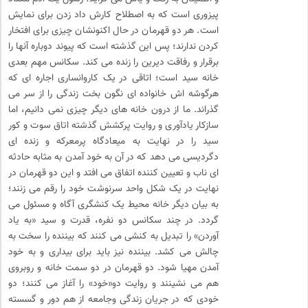
پیزوری است که به اصطلاح کارش داد زدن برای نمایش
است. هر دو قهرمان در حال اکنونشان چیزی برای افتخار
کردن ندارند؛ پس این گذشته است که پیوند دوباره آنها را
برقرار و رفاقت دیرین را زنده می کند. سکانس مهم بعدی
خانه سید است؛ اتاقی در یک کاروانساری اجاره ای که
هرگوشه اش خانواده ای نگون بخت زندگی را از سر می
گذراند. ما از درون خانه های دیگر چیزی نمی دانیم، اما
سازکار یادآوری و روایت پرکشش گذشته اتاق سوت و کور
سید را در نهایت به میعادگاه پرمعرکه و زنده ای
دگردیسی می دهد که در آن به خود آمدن به مثابه حادثه
ای ناب و تعیین کننده اتفاق می افتد و این دو قهرمان در
نهایت در یک شکل واحد سرنوشت خود را رقم می زنند؛
به بیان دیگر خانه محیط یک کنشگری آگاه و مسئول می
گردد. در چند سکانس دو نفره، قدرت و سید «به یاد
آوردن» را تبدیل به کنشی می کنند که بیننده را سخت به
چالش می کشد. بیننده نیز باید برای بیداری و به خود
آمدن مهیا شود. دو قهرمان در دو سمت خانه و روبروی
هم می نشینند و روایت دو«خود» را آغاز می کنند؛ دو
خودی که در جریان زندگی وجامعه از هم دور و گسسته