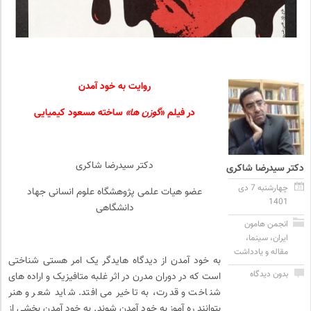
روایت به خود آمدن
در فیلم «
گوزن ها»
ساخته مسعود کیمیایی
دکتر سیدرضا شاکری
دکتر سیدرضا شاکری
چهارشنبه 7 دی
عضو هیات علمی پژوهشگاه علوم انسانی جهاد
1401
دانشگاهی
انجمن هامون
ایران
،
سینما
،
مقاله و یادداشت
به خود آمدن از دیدگاه هایدگر یک امر هستی شناختی
بدون دیدگاه
است که در دوران مدرن در اثر غلبه متافیزیک و اراده های
شناخت و قدرت، به تاخیر می افتد. شاید شعر و هنر
بتوانند ره آموز به خود آمدن شوند. به خود آمدن بخشی از