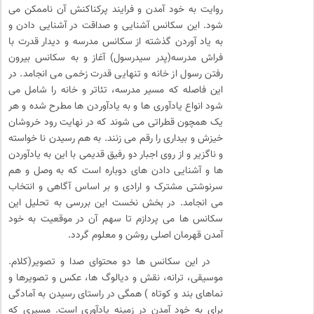
روایت به خود آمدن و فرایند پرکناکنش آن ناممکن می
شود. این سکانس آشنایی و صداقت در آشنایی دادن و
به یاد آوردن گذشته از سکانس مدرسه و دیدار قدرت با
فراش مدرسه(پدر سیدرسول) آغاز و به سکانس بیرون
رفتن رسول از خانه و تنهایی قدرت زخمی می انجامد. در
این فاصله که مسیر مدرسه، تئاتر و خانه را شامل می
شود انواع یادآوری ها و به یادآوردن ها مطرح شده و هر
یک همچون قطراتی می شوند که در نهایت رود خروشان
خیزش و بیداری را رقم می زنند. به هم رسیدن نا خواسته
و ناگزیر و از روی اجبار دو رفیق قدیمی با این به یادآوردن
ها و آشنایی دادن های دوباره است که به وصل و هم
سرنوشتی مشترک و ارادی و بر اساس آگاهی و انتخاب
می انجامد. در بخش نخست این بررسی به تحلیل این
سکانس ها می پردازم تا سهم آن در موقعیت به خود
آمدن قهرمان اصلی روشن و معلوم گردد.
در این سکانس ها دو محتوای صدا و تصویر(کلام.
موسیقی، ترانه، نقش و دیالوگ ها، عکس و تصویرها و
نماهای بند و کوتاه ) همگی در راستای رسیدن به آمادگی
برای به خود آمدن در زمینه یادآوری است. مسیری که