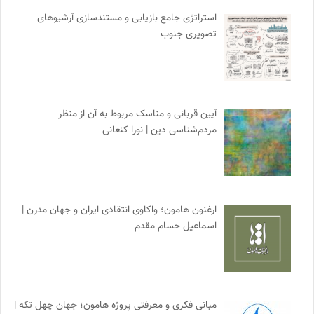
سازمان بین المللی پژوهش IUFRO
0
استراتژی جامع بازیابی و مستندسازی آرشیوهای
تصویری جنوب
ناولر | برای رمان خوان ها
0
انجمن ایرانی مطالعات فرهنگی و ارتباطات
0
نشر گمان
0
ایران اچ آی وی
0
آیین قربانی و مناسک مربوط به آن از منظر
کارزار | بستر آنلاین کمپین‌های جمع آوری امضا
0
مردم‌شناسی دین | نورا کنعانی
نشر مرکز
0
مرجع انچمن های علمی ایران
0
ارغنون هامون؛ واکاوی انتقادی ایران و جهان مدرن |
اسماعیل حسام مقدم
مبانی فکری و معرفتی پروژه هامون؛ جهان چهل تکه |