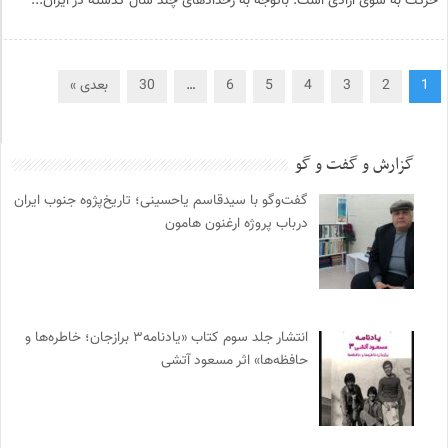
حرکت به سوی آزادی است. باتوجه به رخدادهای چند سال گذشته در ایران...
1
2
3
4
5
6
…
30
بعدی »
گزارش و گفت و گو
گفت‌وگو با سیدقاسم یاحسینی؛ تاریخ‌پژوه جنوب ایران
درباب پروژه ارغنون هامون
انتشار جلد سوم کتاب «یادنامه۳ برازجان؛ خاطره‌ها و
حافظه‌ها» اثر مسعود آتشی