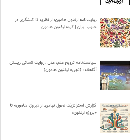
مجله کوچه | فصلنامه شهر و معماری
0
خط صلح | ماهنامه
0
نشر نی
0
روایت‌نامه ارغنون هامون: از نظریه تا کنشگری در
جنوب ایران | گروه ارغنون هامون
انجمن متخصصان محیط زیست ایران
0
انتشارات ققنوس
0
تقویم تاریخ
0
سازمان پزشکان بدون مرز
0
سیاست‌نامه ترویج علم: مدل «روایت انسانی زیستن
پیام چارسو | فصلنامه و انتشارات
0
آگاهانه» (تجربه ارغنون هامون)
موزه سینمای ایران
0
ارغنون هامون | سالنامه بینارشته ای
0
سایت معلولین سازمان ملل متحد
0
نشر کرگدن
0
گزارش استراتژیک تحول نهادی: از «پروژه هامون» تا
آوانگارد | معرفی، بررسی و خرید کتاب
0
«پروژه ارغنون»
موسسه نیکوکاری مجتبی معین
0
نشر اطراف
0
پژوهشگاه علوم انسانی و مطالعات فرهنگی
0