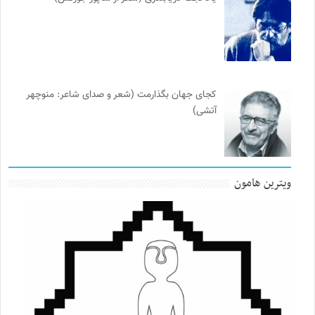
کجای جهان بگذارمت (شعر و صدای شاعر: منوچهر
آتشی)
ویترین هامون