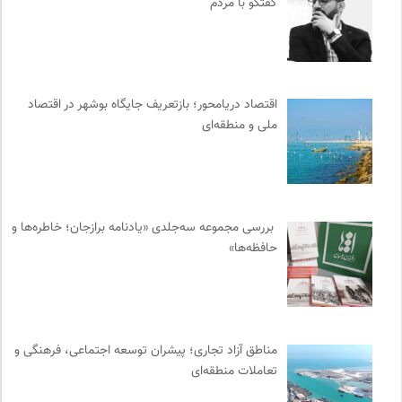
گفتگو با مردم
بخارا | مجله فرهنگی و هنری
0
انتشارات آگاه | نشر آگه
0
شورای انجمن های علمی کشور
0
فرهنگستان هنر
0
اقتصاد دریامحور؛ بازتعریف جایگاه بوشهر در اقتصاد
آفتاب کلوت
0
ملی و منطقه‌ای
انتشارات مروارید
0
انجمن ایرانشناسی فرانسه
0
موسسه مطالعات فرهنگی وزارت علوم
0
انتشارات هرمس
0
بررسی مجموعه سه‌جلدی «یادنامه برازجان؛ خاطره‌ها و
فرادید | علم و تکنولوژی
0
حافظه‌ها»
روزنامه سازندگی
0
هزاران سایت
0
میدان | به میدان بیایید
0
خبرگزاری ایسکانیوز
0
مناطق آزاد تجاری؛ پیشران توسعه اجتماعی، فرهنگی و
تعاملات منطقه‌ای
انتشارات نگاه
0
کمیسیون ملی یونسکو در ایران
0