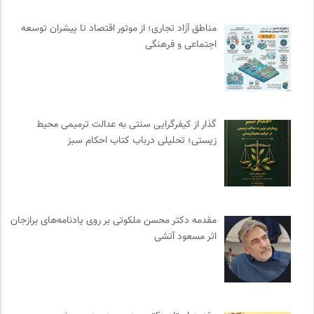
مجله طراحان ایده | نشریه اقتصادی فرهنگی
0
مناطق آزاد تجاری؛ از موتور اقتصاد تا پیشران توسعه
نشر افکار
0
اجتماعی و فرهنگی
موزه ملی زنان در هنرها
0
دیسکوگرافی | آرشیو کامل موسیقی دانان
0
انتشارات تیسا
0
انجمن جامعه شناسی ایران
0
گذار از کیفرگرایی سنتی به عدالت ترمیمی محیط‌
کویرها و بیابانهای ایران
0
زیستی؛ تحلیلی درباب کتاب احکام سبز
موسسه بین المللی محیط زیست
0
پرتال جامع علوم انسانی
0
مهرزاد بروجردی | وبسایت شخصی
0
نشر قطره
0
مقدمه دکتر محسن ملکوتی بر روی یادنامه‌های برازجان
بنیاد امور بیمارهای خاص
0
اثر مسعود آتشی
فرهنگ امروز | مجله علوم انسانی
0
انجمن انسان شناسی ایران
0
نشر ماهی
0