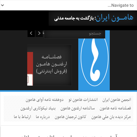
هامــــون ایران
؛ بازگشت به جامعه مدنی
۱۷ مرداد ۱۴۰۵
فصلنــــامـــه
ارغنــــون هامـــون
(فروش اینترنتی)
انجمن هامون ایران
انتشارات هامون نو
دوهفته نامه آوای هامون
فصلنامه نامه هامون
سالنامه ارغنون هامون
بنیاد نیکوکاری ارغنــون
مرکز دیده بان ملی هامون
کانون ترجمان هامون
درباره ما
ارتباط با ما