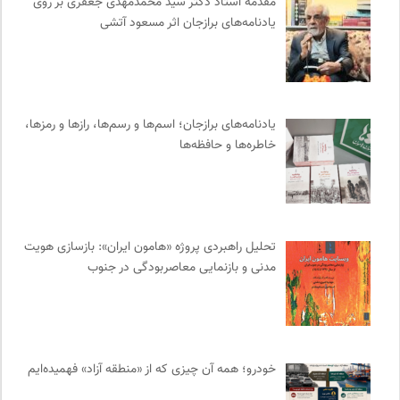
روزنامه پیام ما
0
مقدمه‌ استاد دکتر سید محمدمهدی جعفری بر روی
یادنامه‌های برازجان اثر مسعود آتشی
چهارراه؛ گذری برای اندیشه ها
0
روزنامه اعتماد
0
احمد شاملو
0
مجله صنوبر | فصلنامه طبیعت و محیط زیست
0
یادنامه‌های برازجان؛ اسم‌ها و رسم‌ها، رازها و رمزها،
مجله پیوست | ماهنامه مدیریت اطلاعات
0
خاطره‌ها و حافظه‌ها
انتشارات شیرازه
0
کمیته بین المللی صلیب سرخ
0
پیشگاه | همآوایی مجلات
0
وینش | سایت معرفی و نقد کتاب
0
تحلیل راهبردی پروژه «هامون ایران»: بازسازی هویت
کتابخانه تخصصی ادبیات
0
مدنی و بازنمایی معاصربودگی در جنوب
سازمان بین المللی جوانی IYFNET
0
برای کانون
0
نشر نو
0
ملواز | مرجع دانلود موسیقی ملل
0
خودرو؛ همه آن چیزی که از «منطقه آزاد» فهمیده‌ایم
انتشارات گل آذین
0