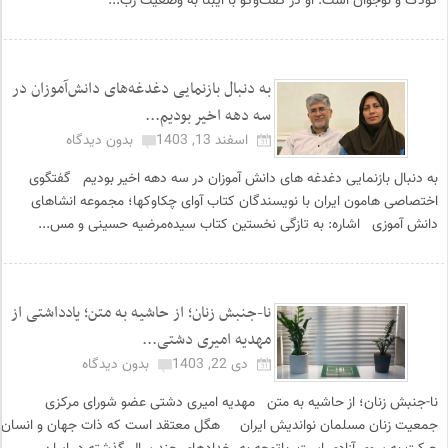
کودک و نوجوان است. او در گفت‌وگو با ایبنا به وضعیت زب...
به دنبال بازنمایی دغدغه‌های دانش‌آموزان در
سه دهه اخیر بودیم...
اسفند 13, 1403
بدون دیدگاه
به دنبال بازنمایی دغدغه های دانش آموزان در سه دهه اخیر بودیم گفتگوی
اختصاصی هامون ایران با نویسندگان کتاب آوای چکاوکها؛ مجموعه انشاهای
دانش آموزی اشاره: به تازگی نخستین کتاب سیده‌مرضیه حسینی و مس...
نا-جنبش زنان؛ از حاشیه به متن؛ یادداشتی از
مهدیه امیری دشتی...
دی 22, 1403
بدون دیدگاه
نا-جنبش زنان؛ از حاشیه به متن مهدیه امیری دشتی عضو شورای مرکزی
جمعیت زنان مسلمان نواندیش ایران هگل معتقد است که ذات جهان و انسان