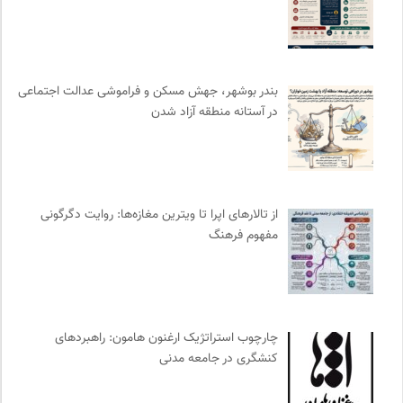
فل‌سفه؛ محمدسعید حنایی کاشانی
0
رادیو تراژدی
0
ایران کارتون
0
بندر بوشهر، جهش مسکن و فراموشی عدالت اجتماعی
انسان شناسی و فرهنگ
0
در آستانه منطقه آزاد شدن
فرهنگ معاصر: ناشر کتاب‌های مرجع
0
پایگاه دانش جامعه مدنی
0
مجله گیلگمش | فصلنامه میراث و گردشگری
0
انتشارات روزنه
0
از تالارهای اپرا تا ویترین مغازه‌ها: روایت دگرگونی
سوره سینما؛ بانک جامع اطلاعات سینمایی
0
مفهوم فرهنگ
نامه هامون | فصلنامه مطالعات فرهنگی
0
خانه هنرمندان ایران
0
موسسه حکمت و فلسفه ایران
0
مجله آنگاه | آنی برای خودت
0
چارچوب استراتژیک ارغنون هامون: راهبردهای
کانون معلولین توانا
0
کنشگری در جامعه مدنی
انتشارات دانشگاه تهران
0