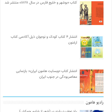
کتاب «بوشهر و خلیج فارس در سال ۱۸۲۸» منتشر شد
انتشار ۴ کتاب کودک و نوجوان ذیل آکادمی کتاب
ارغنون
انتشار کتاب «وبسایت هامون ایران»: بازنمایی
معاصربودگی در جنوب ایران
رادیو هامون
یاد نجف دریابندری (شعر از شاپور جورکش)