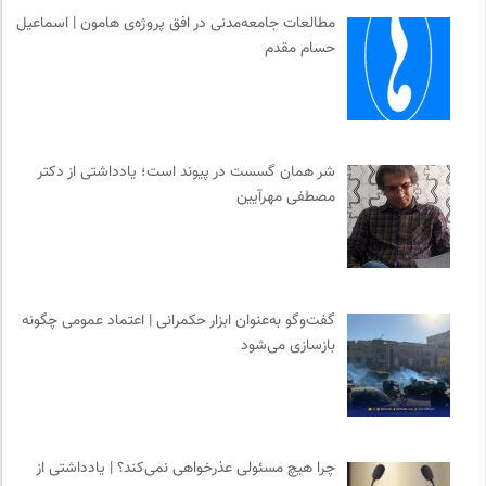
انجمن ایرانی مطالعات زنان
0
مطالعات جامعه‌مدنی در افق پروژه‌ی هامون | اسماعیل
حسام مقدم
هزاران سایت
0
پژوهشگاه علوم انسانی و مطالعات فرهنگی
0
موسسه مطالعات فرهنگی وزارت علوم
0
ایران کارتون
0
شر همان گسست در پیوند است؛ یادداشتی از دکتر
موزه سینمای ایران
0
مصطفی مهرآیین
ناولر | برای رمان خوان ها
0
فرادید | علم و تکنولوژی
0
گفت‌وگو به‌عنوان ابزار حکمرانی | اعتماد عمومی چگونه
بازسازی می‌شود
چرا هیچ مسئولی عذرخواهی نمی‌کند؟ | یادداشتی از