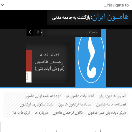
هامــــون ایران
؛ بازگشت به جامعه مدنی
۱۷ مرداد ۱۴۰۵
فصلنــــامـــه
ارغنــــون هامـــون
(فروش اینترنتی)
انجمن هامون ایران
انتشارات هامون نو
دوهفته نامه آوای هامون
فصلنامه نامه هامون
سالنامه ارغنون هامون
بنیاد نیکوکاری ارغنــون
مرکز دیده بان ملی هامون
کانون ترجمان هامون
درباره ما
ارتباط با ما