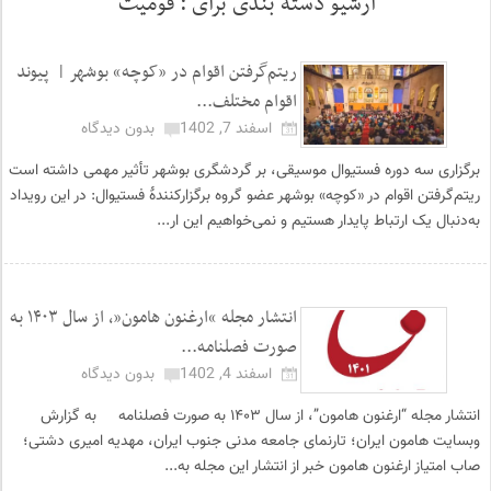
آرشیو دسته بندی برای :
قومیت
ریتم‌گرفتن اقوام در «کوچه» بوشهر | پیوند
اقوام مختلف...
اسفند 7, 1402
بدون دیدگاه
برگزاری سه دوره فستیوال موسیقی، بر گردشگری بوشهر تأثیر مهمی داشته است
ریتم‌گرفتن اقوام در «کوچه» بوشهر عضو گروه برگزارکنندهٔ فستیوال: در این رویداد
به‌دنبال یک ارتباط پایدار هستیم و نمی‌خواهیم این ار...
انتشار مجله “ارغنون هامون”، از سال ۱۴۰۳ به
صورت فصلنامه...
اسفند 4, 1402
بدون دیدگاه
انتشار مجله “ارغنون هامون”، از سال ۱۴۰۳ به صورت فصلنامه به گزارش
وبسایت هامون ایران؛ تارنمای جامعه مدنی جنوب ایران، مهدیه امیری دشتی؛
صاب امتیاز ارغنون هامون خبر از انتشار این مجله به...