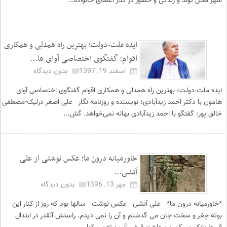
شهر محل تولد و زندگی و حضور در کنار اعضای خانواده‌...
ایده ملت-دولت؛ بهترین راه همدلی و همکاری
اقوام: گفتگوی اختصاصی آوای ها...
اسفند 19, 1397
بدون دیدگاه
ایده ملت-دولت؛ بهترین راه همدلی و همکاری اقوام گفتگوی اختصاصی آوای
هامون با دکتر احمد زیدآبادی؛ نویسنده و روزنامه نگار علی اصغر درلیک-مصطفی
خالق پور: گفتگو با احمد زیدآبادی بهانه نمی‌خواهد. گش...
خاورمیانه درون ما؛ عکس نوشتی از علی
آتشی...
مهر 13, 1396
بدون دیدگاه
*خاورمیانه درون ما* علی آتشی عکس نوشت سالها بود که روز از کنار این
بوته چغر و سخت جان می گذشتم و آن را نمی دیدم. راستش آنقدر در ابتذال