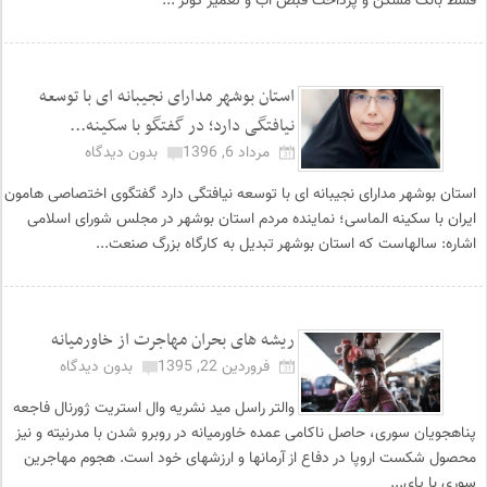
قسط بانک مسکن و پرداخت قبض آب و تعمیر کولر ...
استان بوشهر مدارای نجیبانه ای با توسعه
نیافتگی دارد؛ در گفتگو با سکینه...
مرداد 6, 1396
بدون دیدگاه
استان بوشهر مدارای نجیبانه ای با توسعه نیافتگی دارد گفتگوی اختصاصی هامون
ایران با سکینه الماسی؛ نماینده مردم استان بوشهر در مجلس شورای اسلامی
اشاره: سالهاست که استان بوشهر تبدیل به کارگاه بزرگ صنعت...
ریشه های بحران مهاجرت از خاورمیانه
فروردین 22, 1395
بدون دیدگاه
والتر راسل مید نشریه وال استریت ژورنال فاجعه
پناهجویان سوری، حاصل ناکامی عمده خاورمیانه در روبرو شدن با مدرنیته و نیز
محصول شکست اروپا در دفاع از آرمان­ها و ارزش­های خود است. هجوم مهاجرین
سوری با پای...