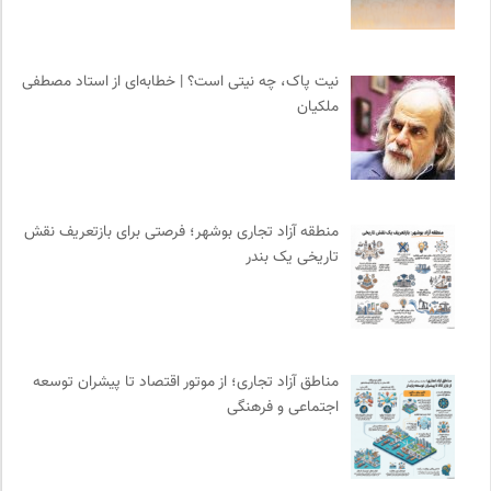
سازمان بین المللی پژوهش IUFRO
0
جامعه معلولین ایران
0
آفتاب کلوت
0
نیت پاک، چه نیتی است؟ | خطابه‌ای از استاد مصطفی
خبرگزاری ایسکانیوز
0
ملکیان
انتشارات ققنوس
0
نشر قطره
0
انجمن ایرانشناسی فرانسه
0
پیشگاه | همآوایی مجلات
0
منطقه آزاد تجاری بوشهر؛ فرصتی برای بازتعریف نقش
نشر کرگدن
0
تاریخی یک بندر
میدان | به میدان بیایید
0
ناصر فکوهی | وبسایت شخصی
0
بخارا | مجله فرهنگی و هنری
0
مناطق آزاد تجاری؛ از موتور اقتصاد تا پیشران توسعه
سازمات مطالعه و تدوین کتب علوم انسانی
0
اجتماعی و فرهنگی
نشر افکار
0
روزنامه پیام ما
0
فیدیبو | کتاب الکترونیک و صوتی
0