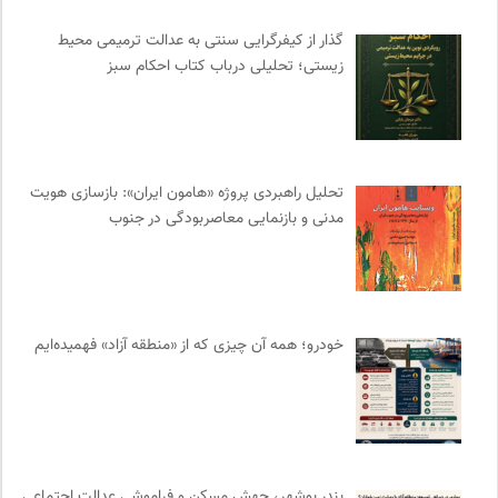
خانه هنرمندان ایران
0
گذار از کیفرگرایی سنتی به عدالت ترمیمی محیط‌
دیسکوگرافی | آرشیو کامل موسیقی دانان
0
زیستی؛ تحلیلی درباب کتاب احکام سبز
موسسه حکمت و فلسفه ایران
0
نشر نو
0
انسان شناسی و فرهنگ
0
وینش | سایت معرفی و نقد کتاب
0
تحلیل راهبردی پروژه «هامون ایران»: بازسازی هویت
مجله کوچه | فصلنامه شهر و معماری
0
مدنی و بازنمایی معاصربودگی در جنوب
انتشارات اختران
0
انتشارات آگاه | نشر آگه
0
انتشارات مروارید
0
دوهفته نامه آوای هامون
0
خودرو؛ همه آن چیزی که از «منطقه آزاد» فهمیده‌ایم
حرفه هنرمند؛ نشریه هنرهای تصویری
0
مهرزاد بروجردی | وبسایت شخصی
0
انجمن انسان شناسی ایران
0
سازمان بین المللی جوانی IYFNET
0
بندر بوشهر، جهش مسکن و فراموشی عدالت اجتماعی