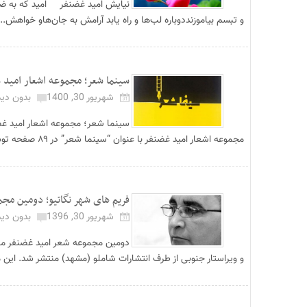
نیایش امید غضنفر امید که به ضیاف
و تبسم بیاموزنددوباره لب‌ها و راه یابد آرامش به جان‌هاو خواهش...
سینما شعر؛ مجموعه اشعار امید 
شهریور 30, 1400
بدون دید
سینما شعر؛ مجموعه اشعار امید غ
مجموعه اشعار امید غضنفر با عنوان “سینما شعر” در ۸۹ صفحه توسط انتشارات نای ب...
فریم های شهر نگاتیو؛ دومین مج
شهریور 30, 1396
بدون دید
دومین مجموعه شعر امید غضنفر منت
و ویراستار جنوبی از طرف انتشارات شاملو (مشهد) منتشر شد. این مجم