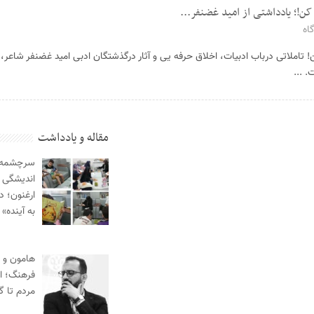
ن!؛ یادداشتی از امید غضنفر...
اه
املاتی درباب ادبیات، اخلاق حرفه یی و آثار درگذشتگان ادبی امید غضنفر شاعر، رو
مقاله و یادداشت
سرچشمه‌ه
اندیشگی 
ارغنون؛ د
به آینده»
هامون و 
فرهنگ؛ از
مردم تا گ