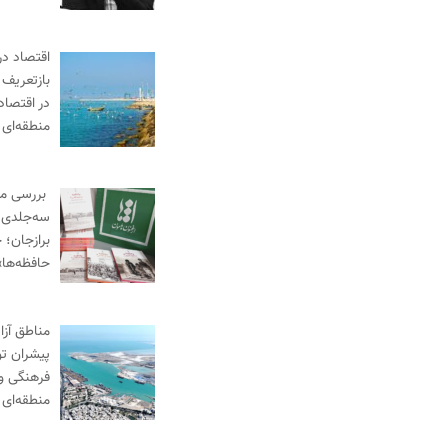
اقتصاد در
بازتعریف 
در اقتصاد
منطقه‌ای
بررسی م
سه‌جلدی «
برازجان؛ خ
حافظه‌ها»
مناطق آزا
پیشران ت
فرهنگی و
منطقه‌ای