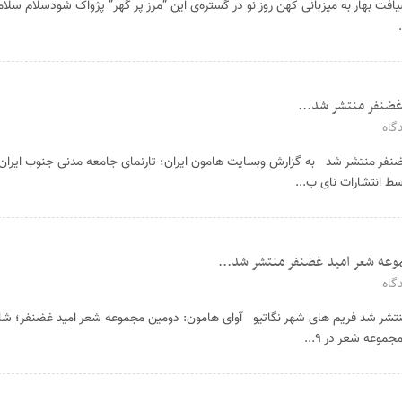
ت بهار به میزبانی کهن روز نو در گستره‌ی این “مرز پر گهر” پژواک شودسلام سلام
غضنفر منتشر شد...
گاه
ضنفر منتشر شد به گزارش وبسایت هامون ایران؛ تارنمای جامعه مدنی جنوب ایران
موعه شعر امید غضنفر منتشر شد...
گاه
شر شد فریم های شهر نگاتیو آوای هامون: دومین مجموعه شعر امید غضنفر؛ شاعر،
وعه شعر در ۹...