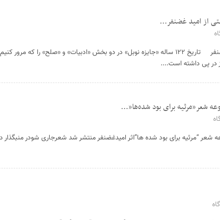
تی از امید غضنفر...
ه
چرچیل در «نوبل پارتی» امید غضنفر تاریخ ۱۲۲ ساله «جایزه نوبل» در دو بخش «ادبیات» و «صلح» را که مرور 
 در پی داشته است....
عه شعر”مرثیه برای بود شده‌ها”...
اه
ه شعر “مرثیه برای بود شده ها”اثر امیدغضنفر منتشر شد شعرجاری شودر منبگذار د
اه