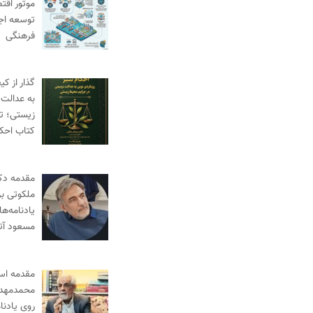
موتور اقت
توسعه اج
فرهنگی
گذار از ک
به عدالت 
زیستی؛ ت
کتاب احک
مقدمه دک
ملکوتی بر
یادنامه‌ها
مسعود آ
مقدمه‌ اس
محمدمهدی
روی یادنا