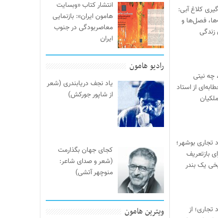
انتشار کتاب «وبسایت
یری کلاغ آبی:
هامون ایران»: بازنمایی
‌ها، فصل‌ها و
معاصربودگی در جنوب
 زندگی
ایران
رادیو هامون
 چه نیتی
یاد نجف دریابندری (شعر
ابه‌ای از استاد
از شاپور جورکش)
لکیان
د تجاری بوشهر؛
کجای جهان بگذارمت
ی بازتعریف
(شعر و صدای شاعر:
خی یک بندر
منوچهر آتشی)
 تجاری؛ از
ویترین هامون