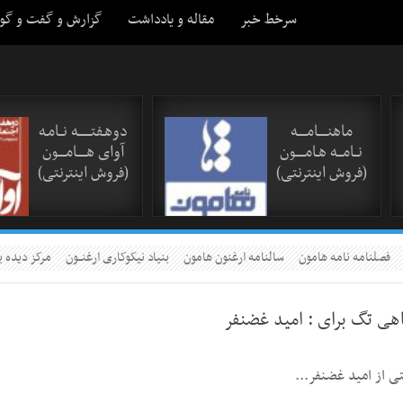
سرخط خبر
مقاله و یادداشت
گزارش و گفت و گو
ماهنـــــامـــــه
دوهـفتـــــــه نــامـه
نــامـــه هـامـــــون
آوای هـــــامــــون
(فروش اینترنتی)
(فروش اینترنتی)
فصلنامه نامه هامون
سالنامه ارغنون هامون
بنیاد نیکوکاری ارغنــون
مرکز دیده ب
اهی تگ برای :
امید غضنفر
ی از امید غضنفر...