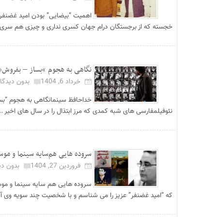
اهمیت “بیضایی” بودن امید غضنفر شا
خجسته که از برجستگان درام جهان کسری نداری و چیزی هم سری.
نگاهی به هجوم “بساز – بفروش”ها
خرداد 6, 1404
بدون دیدگاه
خداحافظ سینمانگاهی به هجوم “بسا
نئوفیلمفارسی های شبه کمدی که مرز ابتذال را در سال های اخیر ..
سروده هایی هم‌سایه سینما و موس
فروردین 27, 1404
بدون دی
سروده هایی هم سایه سینما و موس
که “امید غضنفر” عزیز را می شناسم و با شخصیت چند سویه وی آ