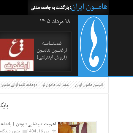
هامــــون ایران
؛ بازگشت به جامعه مدنی
۱۸ مرداد ۱۴۰۵
فصلنــــامـــه
ارغنــــون هامـــون
(فروش اینترنتی)
انجمن هامون ایران
انتشارات هامون نو
دوهفته نامه آوای هامون
بایگ
اهمیت “بیضایی” بودن | یادداشت
دی 16, 1404
بدون دیدگاه