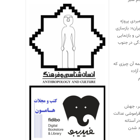
ام سبز
بردی پروژه
ران»: بازسازی
 و بازنمایی
گی در جنوب
مه آن چیزی که
آزاد»
م
هر، جهش
راموشی عدالت
ر آستانه
اد شدن