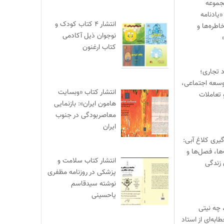
جموعه
یادنامه
انتشار ۴ کتاب کودک و
اطره‌ها و
نوجوان ذیل آکادمی
کتاب ارغنون
د تجاری؛
وسعه اجتماعی،
انتشار کتاب «وبسایت
 تعاملات
هامون ایران»: بازنمایی
معاصربودگی در جنوب
ایران
یری کلاغ آبی:
‌ها، فصل‌ها و
انتشار کتاب سلامت و
 زندگی
پزشکی در روزنامه مظفری
نوشته سیدقاسم
یاحسینی
 چه نیتی
ابه‌ای از استاد