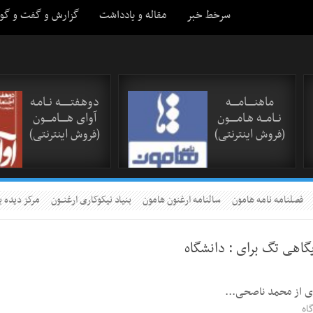
سرخط خبر
مقاله و یادداشت
گزارش و گفت و گو
ماهنـــــامـــــه
دوهـفتـــــــه نــامـه
نــامـــه هـامـــــون
آوای هـــــامــــون
(فروش اینترنتی)
(فروش اینترنتی)
فصلنامه نامه هامون
سالنامه ارغنون هامون
بنیاد نیکوکاری ارغنــون
مرکز دیده ب
یگاهی تگ برای :
دانشگاه
 ای از محمد ناصحی...
اه