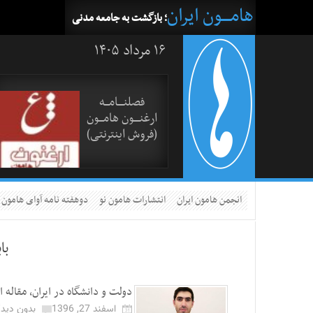
هامــــون ایران
؛ بازگشت به جامعه مدنی
۱۶ مرداد ۱۴۰۵
فصلنــــامـــه
ارغنــــون هامـــون
(فروش اینترنتی)
انجمن هامون ایران
انتشارات هامون نو
دوهفته نامه آوای هامون
با
دولت و دانشگاه در ایران، مقاله
اسفند 27, 1396
بدون دیدگ