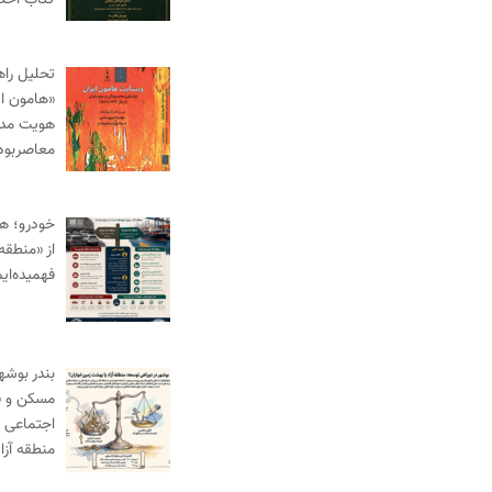
کتاب احک
تحلیل راه
«هامون ای
هویت مدنی
معاصربود
خودرو؛ ه
از «منطقه 
فهمیده‌ای
بندر بوش
مسکن و ف
اجتماعی د
منطقه آز