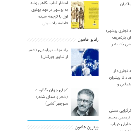
انتشار کتاب نگاهی زنانه
لکیان
به بوشهر در عهد پهلوی
اول با ترجمه سیده
فاطمه یاحسینی
د تجاری بوشهر؛
ی بازتعریف
رادیو هامون
خی یک بندر
یاد نجف دریابندری (شعر
از شاپور جورکش)
 تجاری؛ از
صاد تا پیشران
تماعی و
کجای جهان بگذارمت
(شعر و صدای شاعر:
منوچهر آتشی)
یفرگرایی سنتی
ترمیمی محیط‌
حلیلی درباب
ویترین هامون