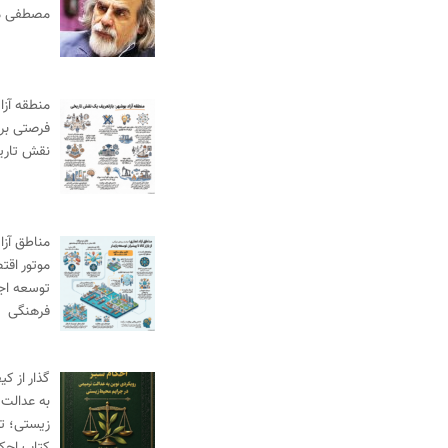
مصطفی م
منطقه آزا
فرصتی برا
نقش تاری
مناطق آزاد
موتور اقت
توسعه اج
فرهنگی
گذار از ک
به عدالت 
زیستی؛ ت