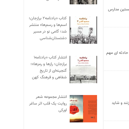
خستین مدارس
کتاب «یادنامه۲ برازجان؛
اسم‌ها و رسم‌ها» منتشر
شد؛ گامی نو در مسیر
دشتستان‌شناسی
تر سیدرضا شاکری نویسنده و پژوهشگر ۱۶ آذر یادآور حادثه ای مهم
انتشار کتاب «یادنامه۱
برازجان؛ رازها و رمزها»؛
گنجینه‌ای از تاریخ
شفاهی و فرهنگ کهن
انتشار مجموعه شعر
ند و شاید
روایت یک قلب اثر ساغر
اورکی