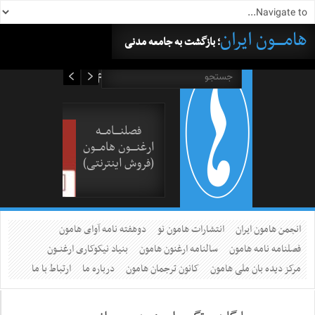
هامــــون ایران
؛ بازگشت به جامعه مدنی
۱۶ مرداد ۱۴۰۵
فصلنــــامـــه
ارغنــــون هامـــون
(فروش اینترنتی)
انجمن هامون ایران
انتشارات هامون نو
دوهفته نامه آوای هامون
فصلنامه نامه هامون
سالنامه ارغنون هامون
بنیاد نیکوکاری ارغنــون
مرکز دیده بان ملی هامون
کانون ترجمان هامون
درباره ما
ارتباط با ما