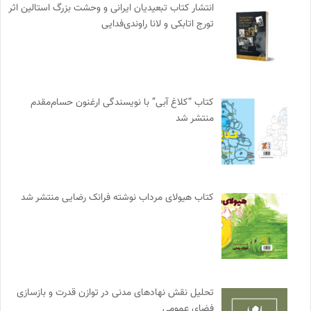
انتشار کتاب تبعیدیان ایرانی و وحشت بزرگ استالین اثر
تورج اتابکی و لانا راوندی‌فدایی
کتاب “کلاغ آبی” با نویسندگی ارغنون حسام‌مقدم
منتشر شد
کتاب هیولای مرداب نوشته فرانک رضایی منتشر شد
تحلیل نقش نهادهای مدنی در توازن قدرت و بازسازی
فضای عمومی