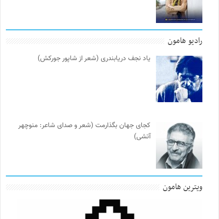
رادیو هامون
یاد نجف دریابندری (شعر از شاپور جورکش)
کجای جهان بگذارمت (شعر و صدای شاعر: منوچهر
آتشی)
ویترین هامون