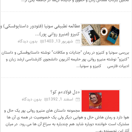
تحلیل بازتاب مسائل زنان و حقوق و جایگاه آن‌ها در جامعه یکی از...
مطالعه تطبیقی سونیا (فئودور داستایوفسکی) و
کنیزو (منیرو روانی پور)...
شهریور 13, 1403
بدون دیدگاه
بررسی سونیا و کنیزو در رمان “جنایات و مکافات” نوشته داستایوفسکی و داستان
“کنیزو” نوشته منیرو روانی پور حلیمه آذریون دانشجوی کارشناسی ارشد زبان و
ادبیات فارسی کنیزو و سونیا...
«دل فولاد»م کو؟
اسفند 1, 1392
بدون دیدگاه
مجموعه داستان های منیرو روانی پور یک حال و
هوا دارد و رمان هاش حال و هوایی دیگر ولی یک خصوصیت در همه ی آن ها
مشترک است خواننده دوباره شاید هم چندباره به سراغ آن ها می رود. در میان
آثار این نویسنده رم...