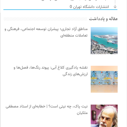
انتشارات دانشگاه تهران
0
سازمان بین المللی جوانی IYFNET
0
مقاله و یادداشت
فرهنگ معاصر: ناشر کتاب‌های مرجع
0
مناطق آزاد تجاری؛ پیشران توسعه اجتماعی، فرهنگی و
سازمان پزشکان بدون مرز
0
تعاملات منطقه‌ای
بخارا | مجله فرهنگی و هنری
0
فرهنگستان هنر
0
سازمات مطالعه و تدوین کتب علوم انسانی
0
نشر افکار
0
نقشه یادگیری کلاغ آبی: پیوند رنگ‌ها، فصل‌ها و
خبرگزاری ایسکانیوز
0
ارزش‌های زندگی
دیسکوگرافی | آرشیو کامل موسیقی دانان
0
انتشارات شیرازه
0
ناصر فکوهی | وبسایت شخصی
0
پرتال جامع علوم انسانی
0
نیت پاک، چه نیتی است؟ | خطابه‌ای از استاد مصطفی
ملکیان
کانون ناشنوایان ایران
0
موزه سینمای ایران
0