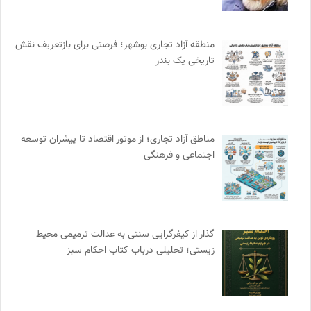
ناولر | برای رمان خوان ها
0
نشر مرکز
0
منطقه آزاد تجاری بوشهر؛ فرصتی برای بازتعریف نقش
موزه هنرهای معاصر تهران
0
تاریخی یک بندر
نشر اطراف
0
خوابگرد؛ رضا شکراللهی
0
نشر نو
0
چهارراه؛ گذری برای اندیشه ها
0
مناطق آزاد تجاری؛ از موتور اقتصاد تا پیشران توسعه
سازمان بین المللی پژوهش IUFRO
0
اجتماعی و فرهنگی
نشر ماهی
0
انتشارات نگاه
0
ایران کارتون
0
دوهفته نامه آوای هامون
0
گذار از کیفرگرایی سنتی به عدالت ترمیمی محیط‌
انجمن انسان شناسی ایران
0
زیستی؛ تحلیلی درباب کتاب احکام سبز
کمیته بین المللی صلیب سرخ
0
مهرزاد بروجردی | وبسایت شخصی
0
فرادید | علم و تکنولوژی
0