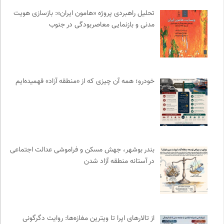
تحلیل راهبردی پروژه «هامون ایران»: بازسازی هویت
کویرها و بیابانهای ایران
0
مدنی و بازنمایی معاصربودگی در جنوب
انجمن ایرانی مطالعات فرهنگی و ارتباطات
0
نوار | مرجع دانلود کتاب صوتی فارسی
0
انجمن متخصصان محیط زیست ایران
0
جار | کیوسک دیجیتال مطبوعات
0
خودرو؛ همه آن چیزی که از «منطقه آزاد» فهمیده‌ایم
طاقچه | خرید آنلاین کتاب و دانلود کتاب صوتی و الکترونیک
0
انجمن ایرانی مطالعات زنان
0
نشر نی
0
روزنامه پیام ما
0
انتشارات هرمس
0
بندر بوشهر، جهش مسکن و فراموشی عدالت اجتماعی
انتشارات هامون نو
0
در آستانه منطقه آزاد شدن
سایت معلولین سازمان ملل متحد
0
دانشکده | ابتکاری برای گردآوری بحث‌های دانشگاهی و تجربه‌های
جهانی درباره‌ی مسایل محلی
0
حرفه هنرمند؛ نشریه هنرهای تصویری
0
از تالارهای اپرا تا ویترین مغازه‌ها: روایت دگرگونی