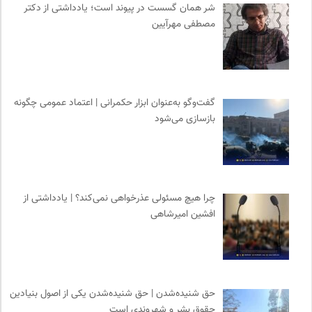
شر همان گسست در پیوند است؛ یادداشتی از دکتر
پژوهشگاه علوم انسانی و مطالعات فرهنگی
0
مصطفی مهرآیین
هزاران سایت
0
فرارو | پایگاه خبری تحلیلی
0
رادیو تراژدی
0
نشر قطره
0
گفت‌وگو به‌عنوان ابزار حکمرانی | اعتماد عمومی چگونه
بازسازی می‌شود
ارغنون هامون | سالنامه بینارشته ای
0
احمد شاملو
0
انجمن جامعه شناسی ایران
0
موسسه حکمت و فلسفه ایران
0
چرا هیچ مسئولی عذرخواهی نمی‌کند؟ | یادداشتی از
مجله آنگاه | آنی برای خودت
0
افشین امیرشاهی
انتشارات اختران
0
مجله کوچه | فصلنامه شهر و معماری
0
حق شنیده‌شدن | حق شنیده‌شدن یکی از اصول بنیادین
حقوق بشر و شهروندی است