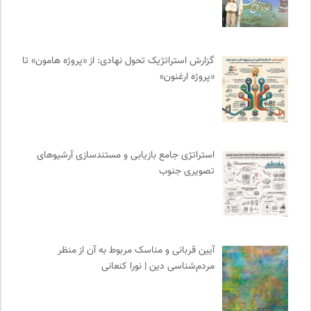
انگاره؛ رسانه علوم اجتماعی
0
مجله گیلگمش | فصلنامه میراث و گردشگری
0
فل‌سفه؛ محمدسعید حنایی کاشانی
0
گزارش استراتژیک تحول نهادی: از «پروژه هامون» تا
«پروژه ارغنون»
آفتاب کلوت
0
میدان | به میدان بیایید
0
نشر کرگدن
0
انتشارات بیدگل
0
استراتژی جامع بازیابی و مستندسازی آرشیوهای
مرکز توانمندسازی حاکمیت و جامعه
0
تصویری جنوب
کارزار | بستر آنلاین کمپین‌های جمع آوری امضا
0
انتشارات تیسا
0
بانک اطلاعات نشریات ایران
0
آوانگارد | معرفی، بررسی و خرید کتاب
0
آیین قربانی و مناسک مربوط به آن از منظر
شورای انجمن های علمی کشور
0
مردم‌شناسی دین | نورا کنعانی
فرهنگ امروز | مجله علوم انسانی
0
سازمان بین المللی مهاجرت IOM
0