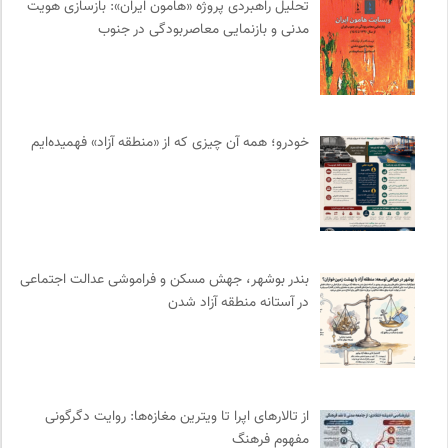
تحلیل راهبردی پروژه «هامون ایران»: بازسازی هویت
روزنامه پیام ما
0
مدنی و بازنمایی معاصربودگی در جنوب
کانون ناشنوایان ایران
0
جامعه معلولین ایران
0
فرهنگستان هنر
0
فرادید | علم و تکنولوژی
0
خودرو؛ همه آن چیزی که از «منطقه آزاد» فهمیده‌ایم
انتشارات گل آذین
0
جار | کیوسک دیجیتال مطبوعات
0
موسسه نیکوکاری مجتبی معین
0
مهرزاد بروجردی | وبسایت شخصی
0
سایت معلولین سازمان ملل متحد
0
بندر بوشهر، جهش مسکن و فراموشی عدالت اجتماعی
نامه هامون | فصلنامه مطالعات فرهنگی
0
در آستانه منطقه آزاد شدن
انگاره؛ رسانه علوم اجتماعی
0
انتشارات شیرازه
0
انجمن جامعه شناسی ایران
0
مجله کوچه | فصلنامه شهر و معماری
0
از تالارهای اپرا تا ویترین مغازه‌ها: روایت دگرگونی
مفهوم فرهنگ
خط صلح | ماهنامه
0