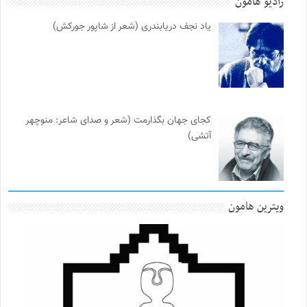
رادیو هامون
یاد نجف دریابندری (شعر از شاپور جورکش)
کجای جهان بگذارمت (شعر و صدای شاعر: منوچهر
آتشی)
ویترین هامون