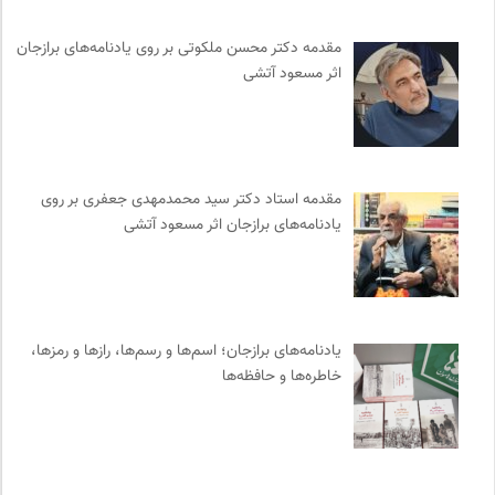
مجله طراحان ایده | نشریه اقتصادی فرهنگی
0
مقدمه دکتر محسن ملکوتی بر روی یادنامه‌های برازجان
موزه سینمای ایران
0
اثر مسعود آتشی
کویرها و بیابانهای ایران
0
پژوهشگاه علوم انسانی و مطالعات فرهنگی
0
نشر لوگوس
0
سوره سینما؛ بانک جامع اطلاعات سینمایی
0
مقدمه‌ استاد دکتر سید محمدمهدی جعفری بر روی
سازمان بین المللی مهاجرت IOM
0
یادنامه‌های برازجان اثر مسعود آتشی
رادیو تراژدی
0
انتشارات بیدگل
0
ناولر | برای رمان خوان ها
0
نشر نی
0
یادنامه‌های برازجان؛ اسم‌ها و رسم‌ها، رازها و رمزها،
فل‌سفه؛ محمدسعید حنایی کاشانی
0
خاطره‌ها و حافظه‌ها
بنیاد امور بیمارهای خاص
0
انتشارات ققنوس
0
پیام چارسو | فصلنامه و انتشارات
0