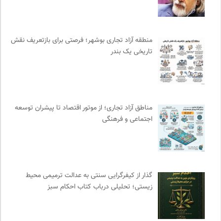
نشر اطراف
0
میدان | به میدان بیایید
0
سامانه جامع رسانه ها
0
منطقه آزاد تجاری بوشهر؛ فرصتی برای بازتعریف نقش
واژه نامه تخصصی فلسفه
0
تاریخی یک بندر
مرکز توانمندسازی حاکمیت و جامعه
0
انتشارات تیسا
0
سازمان بین المللی جوانی IYFNET
0
ایران کارتون
0
مناطق آزاد تجاری؛ از موتور اقتصاد تا پیشران توسعه
هزاران سایت
0
اجتماعی و فرهنگی
آفتاب کلوت
0
احمد شاملو
0
موسسه بین المللی محیط زیست
0
موسسه حکمت و فلسفه ایران
0
گذار از کیفرگرایی سنتی به عدالت ترمیمی محیط‌
زیستی؛ تحلیلی درباب کتاب احکام سبز
برای کانون
0
دوهفته نامه آوای هامون
0
بانک اطلاعات نشریات ایران
0