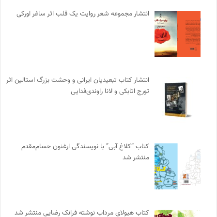
انتشار مجموعه شعر روایت یک قلب اثر ساغر اورکی
انتشار کتاب تبعیدیان ایرانی و وحشت بزرگ استالین اثر
تورج اتابکی و لانا راوندی‌فدایی
کتاب “کلاغ آبی” با نویسندگی ارغنون حسام‌مقدم
منتشر شد
کتاب هیولای مرداب نوشته فرانک رضایی منتشر شد