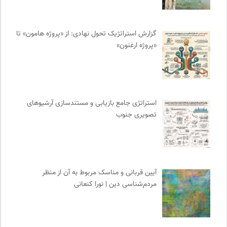
نشر گمان
0
انتشارات روزنه
0
گزارش استراتژیک تحول نهادی: از «پروژه هامون» تا
دانشکده | ابتکاری برای گردآوری بحث‌های دانشگاهی و تجربه‌های
«پروژه ارغنون»
جهانی درباره‌ی مسایل محلی
0
پرتال جامع علوم انسانی
0
انتشارات نگاه
0
انجمن متخصصان محیط زیست ایران
0
استراتژی جامع بازیابی و مستندسازی آرشیوهای
سازمان پزشکان بدون مرز
0
تصویری جنوب
کمیسیون ملی یونسکو در ایران
0
پیشگاه | همآوایی مجلات
0
آیین قربانی و مناسک مربوط به آن از منظر
مردم‌شناسی دین | نورا کنعانی