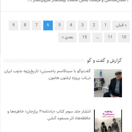
/ انسان‌شناسی و فرهنگ بخش نخست پیشگفتار سرویراستار ا...
« قبلی
1
2
3
4
5
6
7
8
9
10
11
…
15
بعدی »
گزارش و گفت و گو
گفت‌وگو با سیدقاسم یاحسینی؛ تاریخ‌پژوه جنوب ایران
درباب پروژه ارغنون هامون
انتشار جلد سوم کتاب «یادنامه۳ برازجان؛ خاطره‌ها و
حافظه‌ها» اثر مسعود آتشی