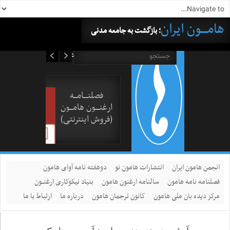
هامــــون ایران
؛ بازگشت به جامعه مدنی
۱۸ مرداد ۱۴۰۵
فصلنــــامـــه
ارغنــــون هامـــون
(فروش اینترنتی)
انجمن هامون ایران
انتشارات هامون نو
دوهفته نامه آوای هامون
فصلنامه نامه هامون
سالنامه ارغنون هامون
بنیاد نیکوکاری ارغنــون
مرکز دیده بان ملی هامون
کانون ترجمان هامون
درباره ما
ارتباط با ما