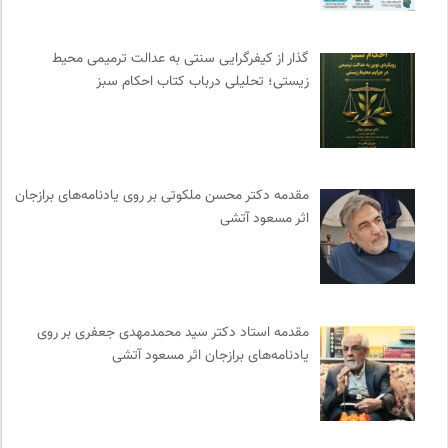
نشر ماهی
0
بخارا | مجله فرهنگی و هنری
0
گذار از کیفرگرایی سنتی به عدالت ترمیمی محیط‌
انجمن متخصصان محیط زیست ایران
0
زیستی؛ تحلیلی درباب کتاب احکام سبز
مجله کوچه | فصلنامه شهر و معماری
0
نشر نو
0
سازمان پزشکان بدون مرز
0
احمد شاملو
0
مقدمه دکتر محسن ملکوتی بر روی یادنامه‌های برازجان
دیسکوگرافی | آرشیو کامل موسیقی دانان
0
اثر مسعود آتشی
انتشارات گل آذین
0
جامعه معلولین ایران
0
نشر نی
0
پرتال جامع علوم انسانی
0
مقدمه‌ استاد دکتر سید محمدمهدی جعفری بر روی
یادنامه‌های برازجان اثر مسعود آتشی
مجله پیوست | ماهنامه مدیریت اطلاعات
0
آفتاب کلوت
0
انجمن انسان شناسی ایران
0
سازمان بین المللی جوانی IYFNET
0