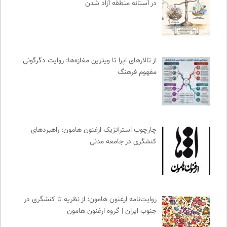
در آستانه منطقه آزاد شدن
انجمن ایرانی مطالعات زنان
0
خانه هنرمندان ایران
0
انتشارات دانشگاه تهران
0
پیام چارسو | فصلنامه و انتشارات
0
از تالارهای اپرا تا ویترین مغازه‌ها: روایت دگرگونی
بانک اطلاعات نشریات ایران
0
مفهوم فرهنگ
فرهنگ معاصر: ناشر کتاب‌های مرجع
0
فرارو | پایگاه خبری تحلیلی
0
فل‌سفه؛ محمدسعید حنایی کاشانی
0
ملواز | مرجع دانلود موسیقی ملل
0
چارچوب استراتژیک ارغنون هامون: راهبردهای
نوار | مرجع دانلود کتاب صوتی فارسی
0
کنشگری در جامعه مدنی
پایگاه دانش جامعه مدنی
0
نشر اطراف
0
نشر افکار
0
پیشگاه | همآوایی مجلات
0
روایت‌نامه ارغنون هامون: از نظریه تا کنشگری در
جنوب ایران | گروه ارغنون هامون
بنیاد امور بیمارهای خاص
0