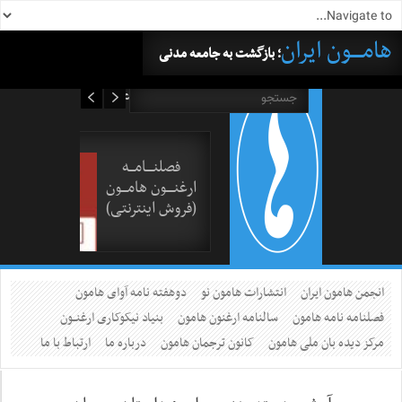
هامــــون ایران
؛ بازگشت به جامعه مدنی
۱۷ مرداد ۱۴۰۵
فصلنــــامـــه
ارغنــــون هامـــون
(فروش اینترنتی)
انجمن هامون ایران
انتشارات هامون نو
دوهفته نامه آوای هامون
فصلنامه نامه هامون
سالنامه ارغنون هامون
بنیاد نیکوکاری ارغنــون
مرکز دیده بان ملی هامون
کانون ترجمان هامون
درباره ما
ارتباط با ما