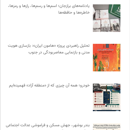
یادنامه‌های برازجان؛ اسم‌ها و رسم‌ها، رازها و رمزها،
مجتمع آموزشی نیکوکاری رعد
0
خاطره‌ها و حافظه‌ها
برای کانون
0
حرفه هنرمند؛ نشریه هنرهای تصویری
0
کانون معلولین توانا
0
انتشارات بیدگل
0
تحلیل راهبردی پروژه «هامون ایران»: بازسازی هویت
انتشارات اختران
0
مدنی و بازنمایی معاصربودگی در جنوب
انتشارات روزنه
0
کانون ناشنوایان ایران
0
انجمن ایرانی مطالعات فرهنگی و ارتباطات
0
خبرگزاری ایسکانیوز
0
خودرو؛ همه آن چیزی که از «منطقه آزاد» فهمیده‌ایم
انتشارات تیسا
0
ناولر | برای رمان خوان ها
0
سازمان بین المللی مهاجرت IOM
0
نشر قطره
0
بندر بوشهر، جهش مسکن و فراموشی عدالت اجتماعی
کویرها و بیابانهای ایران
0