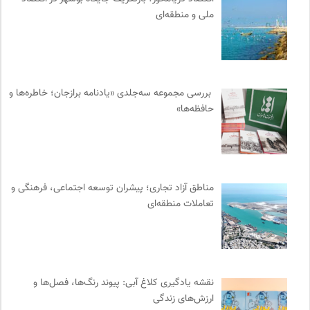
مرجع انچمن های علمی ایران
0
ملی و منطقه‌ای
کتابخانه تخصصی ادبیات
0
خوابگرد؛ رضا شکراللهی
0
میدان | به میدان بیایید
0
ترجمان | انتشارات و فصلنامه علوم انسانی
0
بررسی مجموعه سه‌جلدی «یادنامه برازجان؛ خاطره‌ها و
ایران کارتون
0
حافظه‌ها»
شورای انجمن های علمی کشور
0
موسسه نیکوکاری مجتبی معین
0
چهارراه؛ گذری برای اندیشه ها
0
وینش | سایت معرفی و نقد کتاب
0
مناطق آزاد تجاری؛ پیشران توسعه اجتماعی، فرهنگی و
تعاملات منطقه‌ای
واژه نامه تخصصی فلسفه
0
موزه هنرهای معاصر تهران
0
جار | کیوسک دیجیتال مطبوعات
0
انتشارات نگاه
0
نقشه یادگیری کلاغ آبی: پیوند رنگ‌ها، فصل‌ها و
موسسه مطالعات فرهنگی وزارت علوم
0
ارزش‌های زندگی
نامه هامون | فصلنامه مطالعات فرهنگی
0