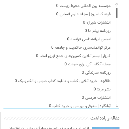
موسسه بین المللی محیط زیست
0
فرهنگ امروز | مجله علوم انسانی
0
انتشارات شیرازه
0
روزنامه پیام ما
0
انجمن ایرانشناسی فرانسه
0
مرکز توانمندسازی حاکمیت و جامعه
0
کارزار | بستر آنلاین کمپین‌های جمع آوری امضا
0
مجله آنگاه | آنی برای خودت
0
روزنامه سازندگی
0
طاقچه | خرید آنلاین کتاب و دانلود کتاب صوتی و الکترونیک
0
نشر مرکز
0
انتشارات هرمس
0
آوانگارد | معرفی، بررسی و خرید کتاب
0
دوهفته نامه آوای هامون
0
مقاله و یادداشت
ناصر فکوهی | وبسایت شخصی
0
اقتصاد دریامحور؛ بازتعریف جایگاه بوشهر در اقتصاد