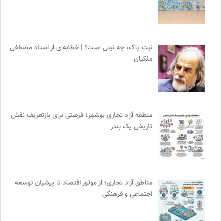
انتشارات آگاه | نشر آگه
0
فرهنگستان هنر
0
مهرزاد بروجردی | وبسایت شخصی
0
نیت پاک، چه نیتی است؟ | خطابه‌ای از استاد مصطفی
انتشارات مروارید
0
ملکیان
سازمات مطالعه و تدوین کتب علوم انسانی
0
نشر لوگوس
0
مترجم | فصلنامه علمی فرهنگی
0
انسان شناسی و فرهنگ
0
منطقه آزاد تجاری بوشهر؛ فرصتی برای بازتعریف نقش
انجمن جامعه شناسی ایران
0
تاریخی یک بندر
انتشارات هامون نو
0
انگاره؛ رسانه علوم اجتماعی
0
مجله صنوبر | فصلنامه طبیعت و محیط زیست
0
مناطق آزاد تجاری؛ از موتور اقتصاد تا پیشران توسعه
مجله طراحان ایده | نشریه اقتصادی فرهنگی
0
اجتماعی و فرهنگی
انتشارات ثالث
0
تقویم تاریخ
0