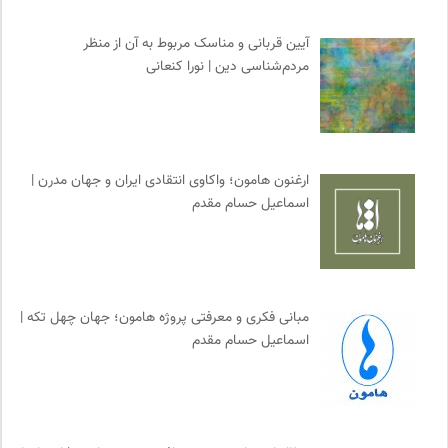
مجله حوالی | ما و فضای اطرافمان
0
نشر گمان
0
آیین قربانی و مناسک مربوط به آن از منظر
مردم‌شناسی دین | نورا کنعانی
موسسه حکمت و فلسفه ایران
0
هزاران سایت
0
ارغنون هامون | سالنامه بینارشته ای
0
انتشارات ققنوس
0
ارغنون هامون؛ واکاوی انتقادی ایران و جهان مدرن |
ایران اچ آی وی
0
اسماعیل حسام مقدم
رادیو تراژدی
0
مجله گیلگمش | فصلنامه میراث و گردشگری
0
مبانی فکری و معرفتی پروژه هامون؛ جهان چهل تکه |
اسماعیل حسام مقدم