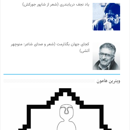
یاد نجف دریابندری (شعر از شاپور جورکش)
کجای جهان بگذارمت (شعر و صدای شاعر: منوچهر
آتشی)
ویترین هامون