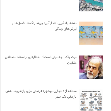
آفتاب کلوت
0
تقویم تاریخ
0
انتشارات بیدگل
0
نقشه یادگیری کلاغ آبی: پیوند رنگ‌ها، فصل‌ها و
ایران کارتون
0
ارزش‌های زندگی
پرتال جامع علوم انسانی
0
نشر مرکز
0
موسسه بین المللی محیط زیست
0
انتشارات نگاه
0
نیت پاک، چه نیتی است؟ | خطابه‌ای از استاد مصطفی
ملکیان
موسسه حکمت و فلسفه ایران
0
انجمن جامعه شناسی ایران
0
برای کانون
0
نشر کرگدن
0
منطقه آزاد تجاری بوشهر؛ فرصتی برای بازتعریف نقش
ناصر فکوهی | وبسایت شخصی
0
تاریخی یک بندر
انتشارات هامون نو
0
میدان | به میدان بیایید
0