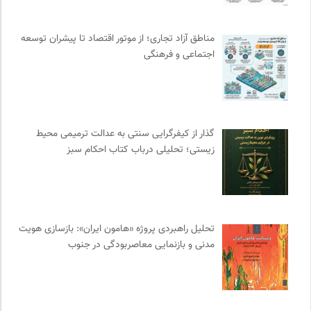
انتشارات ثالث
0
مجله آنگاه | آنی برای خودت
0
مناطق آزاد تجاری؛ از موتور اقتصاد تا پیشران توسعه
انجمن انسان شناسی ایران
0
اجتماعی و فرهنگی
مجله کوچه | فصلنامه شهر و معماری
0
فرادید | علم و تکنولوژی
0
کویرها و بیابانهای ایران
0
مجله صنوبر | فصلنامه طبیعت و محیط زیست
0
گذار از کیفرگرایی سنتی به عدالت ترمیمی محیط‌
جار | کیوسک دیجیتال مطبوعات
0
زیستی؛ تحلیلی درباب کتاب احکام سبز
مرکز توانمندسازی حاکمیت و جامعه
0
فل‌سفه؛ محمدسعید حنایی کاشانی
0
فرهنگ معاصر: ناشر کتاب‌های مرجع
0
تحلیل راهبردی پروژه «هامون ایران»: بازسازی هویت
انجمن متخصصان محیط زیست ایران
0
مدنی و بازنمایی معاصربودگی در جنوب
مجتمع آموزشی نیکوکاری رعد
0
دیسکوگرافی | آرشیو کامل موسیقی دانان
0
فرهنگستان هنر
0
روزنامه پیام ما
0