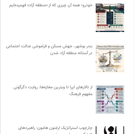
خودرو؛ همه آن چیزی که از «منطقه آزاد» فهمیده‌ایم
فرارو | پایگاه خبری تحلیلی
0
موسسه نیکوکاری مجتبی معین
0
نوار | مرجع دانلود کتاب صوتی فارسی
0
موزه سینمای ایران
0
ترجمان | انتشارات و فصلنامه علوم انسانی
0
بندر بوشهر، جهش مسکن و فراموشی عدالت اجتماعی
رادیو تراژدی
0
در آستانه منطقه آزاد شدن
ناولر | برای رمان خوان ها
0
طاقچه | خرید آنلاین کتاب و دانلود کتاب صوتی و الکترونیک
0
بانک اطلاعات نشریات ایران
0
نشر گمان
0
از تالارهای اپرا تا ویترین مغازه‌ها: روایت دگرگونی
مفهوم فرهنگ
خانه هنرمندان ایران
0
سازمات مطالعه و تدوین کتب علوم انسانی
0
سایت معلولین سازمان ملل متحد
0
مهرزاد بروجردی | وبسایت شخصی
0
چارچوب استراتژیک ارغنون هامون: راهبردهای
انتشارات شیرازه
0