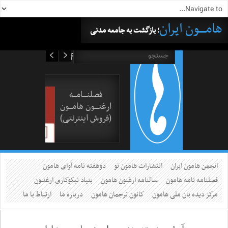
هامــــون ایران
؛ بازگشت به جامعه مدنی
۱۶ مرداد ۱۴۰۵
فصلنــــامـــه
ارغنــــون هامـــون
(فروش اینترنتی)
انجمن هامون ایران
انتشارات هامون نو
دوهفته نامه آوای هامون
فصلنامه نامه هامون
سالنامه ارغنون هامون
بنیاد نیکوکاری ارغنــون
مرکز دیده بان ملی هامون
کانون ترجمان هامون
درباره ما
ارتباط با ما