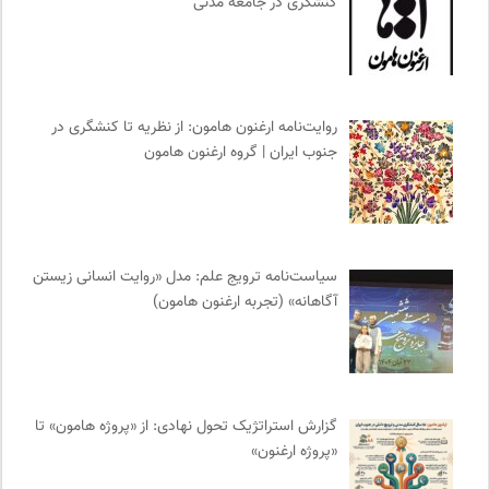
کنشگری در جامعه مدنی
نشر نو
0
نشر لوگوس
0
موزه ملی زنان در هنرها
0
انتشارات روزنه
0
روایت‌نامه ارغنون هامون: از نظریه تا کنشگری در
مرجع انچمن های علمی ایران
0
جنوب ایران | گروه ارغنون هامون
انجمن ایرانی مطالعات فرهنگی و ارتباطات
0
خبرگزاری ایسکانیوز
0
مجله طراحان ایده | نشریه اقتصادی فرهنگی
0
نامه هامون | فصلنامه مطالعات فرهنگی
0
سیاست‌نامه ترویج علم: مدل «روایت انسانی زیستن
کارزار | بستر آنلاین کمپین‌های جمع آوری امضا
0
آگاهانه» (تجربه ارغنون هامون)
موزه هنرهای معاصر تهران
0
خط صلح | ماهنامه
0
خوابگرد؛ رضا شکراللهی
0
گزارش استراتژیک تحول نهادی: از «پروژه هامون» تا
پیام چارسو | فصلنامه و انتشارات
0
«پروژه ارغنون»
کمیته بین المللی صلیب سرخ
0