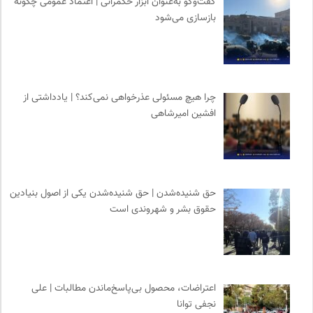
گفت‌وگو به‌عنوان ابزار حکمرانی | اعتماد عمومی چگونه
بازسازی می‌شود
نشر اطراف
0
انتشارات مروارید
0
نشر نی
0
پیشگاه | همآوایی مجلات
0
چرا هیچ مسئولی عذرخواهی نمی‌کند؟ | یادداشتی از
انتشارات ققنوس
0
افشین امیرشاهی
انتشارات اختران
0
انگاره؛ رسانه علوم اجتماعی
0
حق شنیده‌شدن | حق شنیده‌شدن یکی از اصول بنیادین
حقوق بشر و شهروندی است
اعتراضات، محصول بی‌پاسخ‌ماندن مطالبات | علی
نجفی توانا