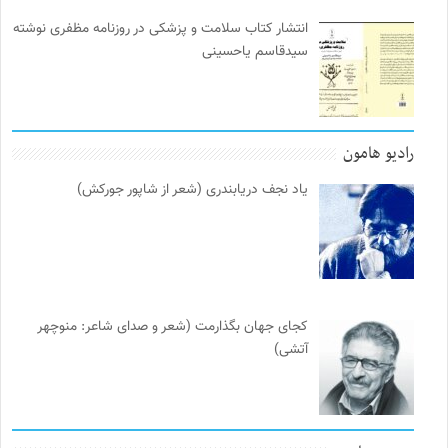
انتشار کتاب سلامت و پزشکی در روزنامه مظفری نوشته
سیدقاسم یاحسینی
رادیو هامون
یاد نجف دریابندری (شعر از شاپور جورکش)
کجای جهان بگذارمت (شعر و صدای شاعر: منوچهر
آتشی)