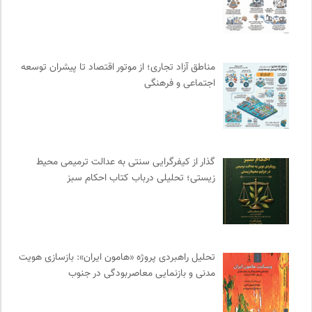
موسسه مطالعات فرهنگی وزارت علوم
0
نامه هامون | فصلنامه مطالعات فرهنگی
0
سایت معلولین سازمان ملل متحد
0
مناطق آزاد تجاری؛ از موتور اقتصاد تا پیشران توسعه
بنیاد امور بیمارهای خاص
0
اجتماعی و فرهنگی
تقویم تاریخ
0
فل‌سفه؛ محمدسعید حنایی کاشانی
0
نشر نی
0
مجله گیلگمش | فصلنامه میراث و گردشگری
0
گذار از کیفرگرایی سنتی به عدالت ترمیمی محیط‌
خبرگزاری ایسکانیوز
0
زیستی؛ تحلیلی درباب کتاب احکام سبز
فرارو | پایگاه خبری تحلیلی
0
انتشارات روزنه
0
ناصر فکوهی | وبسایت شخصی
0
ناولر | برای رمان خوان ها
0
تحلیل راهبردی پروژه «هامون ایران»: بازسازی هویت
انتشارات گل آذین
0
مدنی و بازنمایی معاصربودگی در جنوب
سوره سینما؛ بانک جامع اطلاعات سینمایی
0
مرکز توانمندسازی حاکمیت و جامعه
0