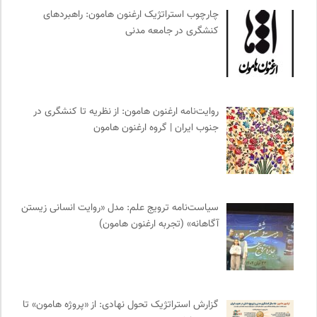
مجله پیوست | ماهنامه مدیریت اطلاعات
0
چارچوب استراتژیک ارغنون هامون: راهبردهای
بخارا | مجله فرهنگی و هنری
0
کنشگری در جامعه مدنی
پژوهشگاه علوم انسانی و مطالعات فرهنگی
0
مجله حوالی | ما و فضای اطرافمان
0
انتشارات اختران
0
روایت‌نامه ارغنون هامون: از نظریه تا کنشگری در
انجمن ایرانی مطالعات فرهنگی و ارتباطات
0
جنوب ایران | گروه ارغنون هامون
دوهفته نامه آوای هامون
0
کارزار | بستر آنلاین کمپین‌های جمع آوری امضا
0
مجتمع آموزشی نیکوکاری رعد
0
واژه نامه تخصصی فلسفه
0
سیاست‌نامه ترویج علم: مدل «روایت انسانی زیستن
انتشارات ثالث
0
آگاهانه» (تجربه ارغنون هامون)
موسسه نیکوکاری مجتبی معین
0
انتشارات تیسا
0
نشر اطراف
0
کمیته بین المللی صلیب سرخ
0
گزارش استراتژیک تحول نهادی: از «پروژه هامون» تا