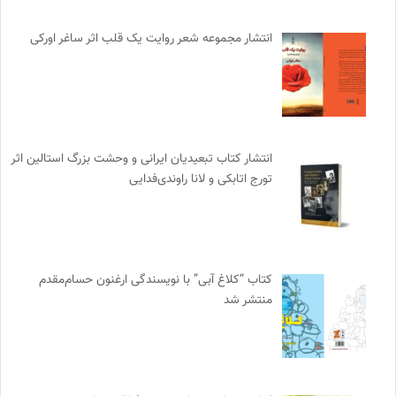
انتشار مجموعه شعر روایت یک قلب اثر ساغر اورکی
انتشار کتاب تبعیدیان ایرانی و وحشت بزرگ استالین اثر
تورج اتابکی و لانا راوندی‌فدایی
کتاب “کلاغ آبی” با نویسندگی ارغنون حسام‌مقدم
منتشر شد