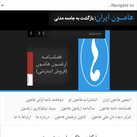
هامــــون ایران
؛ بازگشت به جامعه مدنی
۱۷ مرداد ۱۴۰۵
فصلنــــامـــه
ارغنــــون هامـــون
(فروش اینترنتی)
انجمن هامون ایران
انتشارات هامون نو
دوهفته نامه آوای هامون
فصلنامه نامه هامون
سالنامه ارغنون هامون
بنیاد نیکوکاری ارغنــون
مرکز دیده بان ملی هامون
کانون ترجمان هامون
درباره ما
ارتباط با ما