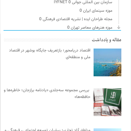
سازمان بین المللی جوانی IYFNET
0
موزه سینمای ایران
0
مجله طراحان ایده | نشریه اقتصادی فرهنگی
0
موزه هنرهای معاصر تهران
0
احمد شاملو
0
مقاله و یادداشت
انگاره؛ رسانه علوم اجتماعی
0
اقتصاد دریامحور؛ بازتعریف جایگاه بوشهر در اقتصاد
شورای انجمن های علمی کشور
0
ملی و منطقه‌ای
انتشارات هامون نو
0
انتشارات هرمس
0
پیام چارسو | فصلنامه و انتشارات
0
مرجع انچمن های علمی ایران
0
بررسی مجموعه سه‌جلدی «یادنامه برازجان؛ خاطره‌ها و
بانک اطلاعات نشریات ایران
0
حافظه‌ها»
انجمن انسان شناسی ایران
0
طاقچه | خرید آنلاین کتاب و دانلود کتاب صوتی و الکترونیک
0
نشر مرکز
0
نشر نو
0
مناطق آزاد تجاری؛ پیشران توسعه اجتماعی، فرهنگی و