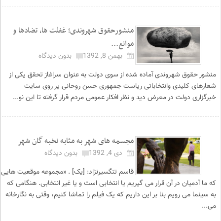
منشورحقوق شهروندی؛ غفلت ها، تضادها و
موانع...
بهمن 8, 1392
بدون دیدگاه
منشور حقوق شهروندی آماده شده از سوی دولت به عنوان سراغاز تحقق یکی از
شعارهای کلیدی وانتخاباتی ریاست جمهوری حسن روحانی یر روی سایت
خبرگزاری دولت در معرض دید و نظر افکار عمومی مردم قرار گرفته تا این نو...
مجسمه های شهر به مثابه نخبه گان شهر
دی 4, 1392
بدون دیدگاه
قاسم تنگسیرنژاد: [یک] . «مجموعه موقعیت هایی
که ما آدمیان در آن قرار می گیریم یا انتخابی است و یا غیر انتخابی. هنگامی که
به سینما می رویم بنا بر این داریم که یک فیلم را تماشا کنیم، وقتی به نگارخانه
می...