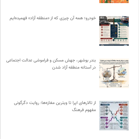
جار | کیوسک دیجیتال مطبوعات
0
آفتاب کلوت
0
خودرو؛ همه آن چیزی که از «منطقه آزاد» فهمیده‌ایم
نشر قطره
0
نشر ماهی
0
انتشارات آگاه | نشر آگه
0
ایران اچ آی وی
0
بندر بوشهر، جهش مسکن و فراموشی عدالت اجتماعی
انجمن جامعه شناسی ایران
0
در آستانه منطقه آزاد شدن
کانون معلولین توانا
0
مترجم | فصلنامه علمی فرهنگی
0
کویرها و بیابانهای ایران
0
نشر افکار
0
از تالارهای اپرا تا ویترین مغازه‌ها: روایت دگرگونی
آوانگارد | معرفی، بررسی و خرید کتاب
0
مفهوم فرهنگ
نشر لوگوس
0
کمیسیون ملی یونسکو در ایران
0
سازمان پزشکان بدون مرز
0