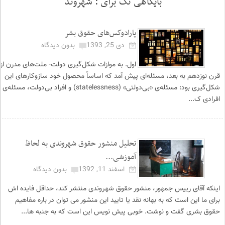
بایگاهی تگ برای :
شهروند
پارادوکس‌های حقوق بشر
دی 25, 1393
بدون دیدگاه
اول. به موازات شکل‌گیری دولت- ملت‌های مدرن از
قرن نوزدهم به بعد، مسئله‌ای پیش آمد که اساساً محصول خود سازوکارهای این
شکل‌گیری بود: مسئله‌ی «بی‌دولتی» (statelessness) و افراد بی‌دولت، مسئله‌ی
افرادی ک...
تحلیل منشور حقوق شهروندی به لحاظ
آموزشی...
اسفند 11, 1392
بدون دیدگاه
اینکه آقای رییس جمهور، منشور حقوق شهروندی منتشر کند، حداقل فایده اش
برای ما این است که به بهانه نقد یا تایید این منشور می توان در باره مفاهیم
حقوق بشری گفت و نوشت. خوبی پیش نویس این است که به جنبه ها...