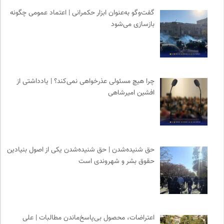
نشر قطره
0
گفت‌وگو به‌عنوان ابزار حکمرانی | اعتماد عمومی چگونه
بازسازی می‌شود
مجله پیوست | ماهنامه مدیریت اطلاعات
0
انتشارات مروارید
0
ناولر | برای رمان خوان ها
0
سازمان پزشکان بدون مرز
0
چرا هیچ مسئولی عذرخواهی نمی‌کند؟ | یادداشتی از
کمیسیون ملی یونسکو در ایران
0
افشین امیرشاهی
مجله صنوبر | فصلنامه طبیعت و محیط زیست
0
مرجع انچمن های علمی ایران
0
حق شنیده‌شدن | حق شنیده‌شدن یکی از اصول بنیادین
حقوق بشر و شهروندی است
اعتراضات، محصول بی‌پاسخ‌ماندن مطالبات | علی