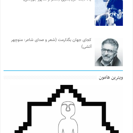
کجای جهان بگذارمت (شعر و صدای شاعر: منوچهر
آتشی)
ویترین هامون