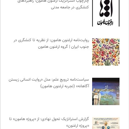
چارچوب استراتژیک ارغنون هامون: راهبردهای
انجمن متخصصان محیط زیست ایران
0
کنشگری در جامعه مدنی
مجله طراحان ایده | نشریه اقتصادی فرهنگی
0
مجتمع آموزشی نیکوکاری رعد
0
انتشارات روزنه
0
نشر افکار
0
روایت‌نامه ارغنون هامون: از نظریه تا کنشگری در
سازمان بین المللی پژوهش IUFRO
0
جنوب ایران | گروه ارغنون هامون
تقویم تاریخ
0
خانه هنرمندان ایران
0
انتشارات ققنوس
0
مجله کوچه | فصلنامه شهر و معماری
0
سیاست‌نامه ترویج علم: مدل «روایت انسانی زیستن
دانشکده | ابتکاری برای گردآوری بحث‌های دانشگاهی و تجربه‌های
آگاهانه» (تجربه ارغنون هامون)
جهانی درباره‌ی مسایل محلی
0
سازمات مطالعه و تدوین کتب علوم انسانی
0
پرتال جامع علوم انسانی
0
فرارو | پایگاه خبری تحلیلی
0
گزارش استراتژیک تحول نهادی: از «پروژه هامون» تا
«پروژه ارغنون»
دوهفته نامه آوای هامون
0