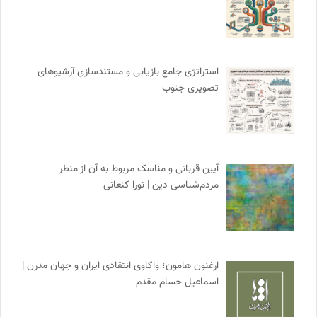
سامانه جامع رسانه ها
0
فرهنگ امروز | مجله علوم انسانی
0
هزاران سایت
0
استراتژی جامع بازیابی و مستندسازی آرشیوهای
آفتاب کلوت
0
تصویری جنوب
بنیاد امور بیمارهای خاص
0
برای کانون
0
کویرها و بیابانهای ایران
0
انتشارات نگاه
0
آیین قربانی و مناسک مربوط به آن از منظر
نشر گمان
0
مردم‌شناسی دین | نورا کنعانی
روزنامه پیام ما
0
وینش | سایت معرفی و نقد کتاب
0
انجمن ایرانی مطالعات زنان
0
مهرزاد بروجردی | وبسایت شخصی
0
ارغنون هامون؛ واکاوی انتقادی ایران و جهان مدرن |
نشر کرگدن
0
اسماعیل حسام مقدم
جامعه معلولین ایران
0