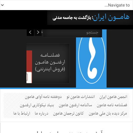
هامــــون ایران
؛ بازگشت به جامعه مدنی
۱۵ مرداد ۱۴۰۵
فصلنــــامـــه
ارغنــــون هامـــون
(فروش اینترنتی)
انجمن هامون ایران
انتشارات هامون نو
دوهفته نامه آوای هامون
فصلنامه نامه هامون
سالنامه ارغنون هامون
بنیاد نیکوکاری ارغنــون
مرکز دیده بان ملی هامون
کانون ترجمان هامون
درباره ما
ارتباط با ما