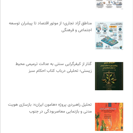
مجله حوالی | ما و فضای اطرافمان
0
خط صلح | ماهنامه
0
موسسه حکمت و فلسفه ایران
0
مناطق آزاد تجاری؛ از موتور اقتصاد تا پیشران توسعه
حرفه هنرمند؛ نشریه هنرهای تصویری
0
اجتماعی و فرهنگی
چهارراه؛ گذری برای اندیشه ها
0
سازمان بین المللی مهاجرت IOM
0
طاقچه | خرید آنلاین کتاب و دانلود کتاب صوتی و الکترونیک
0
انگاره؛ رسانه علوم اجتماعی
0
گذار از کیفرگرایی سنتی به عدالت ترمیمی محیط‌
کتابخانه تخصصی ادبیات
0
زیستی؛ تحلیلی درباب کتاب احکام سبز
موسسه مطالعات فرهنگی وزارت علوم
0
روزنامه اعتماد
0
انتشارات هامون نو
0
تحلیل راهبردی پروژه «هامون ایران»: بازسازی هویت
نشر اطراف
0
مدنی و بازنمایی معاصربودگی در جنوب
خوابگرد؛ رضا شکراللهی
0
جار | کیوسک دیجیتال مطبوعات
0
موزه ملی زنان در هنرها
0