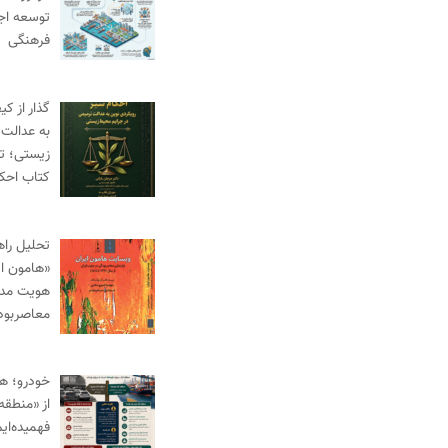
توسعه اج
فرهنگی
گذار از ک
به عدالت 
زیستی؛ ت
کتاب احک
تحلیل راه
«هامون ای
هویت مدنی
معاصربود
خودرو؛ ه
از «منطقه 
فهمیده‌ای