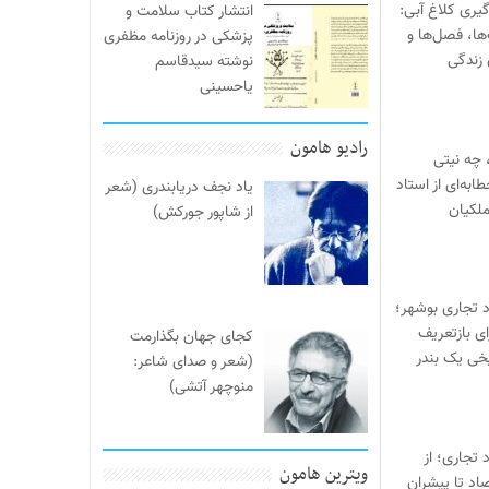
یری کلاغ آبی:
انتشار کتاب سلامت و
‌ها، فصل‌ها و
پزشکی در روزنامه مظفری
 زندگی
نوشته سیدقاسم
یاحسینی
رادیو هامون
 چه نیتی
ابه‌ای از استاد
یاد نجف دریابندری (شعر
لکیان
از شاپور جورکش)
د تجاری بوشهر؛
ی بازتعریف
کجای جهان بگذارمت
خی یک بندر
(شعر و صدای شاعر:
منوچهر آتشی)
 تجاری؛ از
ویترین هامون
صاد تا پیشران