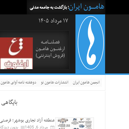
هامــــون ایران
؛ بازگشت به جامعه مدنی
۱۷ مرداد ۱۴۰۵
فصلنــــامـــه
ارغنــــون هامـــون
(فروش اینترنتی)
انجمن هامون ایران
انتشارات هامون نو
دوهفته نامه آوای هامون
بایگاهی 
منطقه آزاد تجاری بوشهر؛ فرصتی 
مرداد 6, 1405
بدون دیدگاه