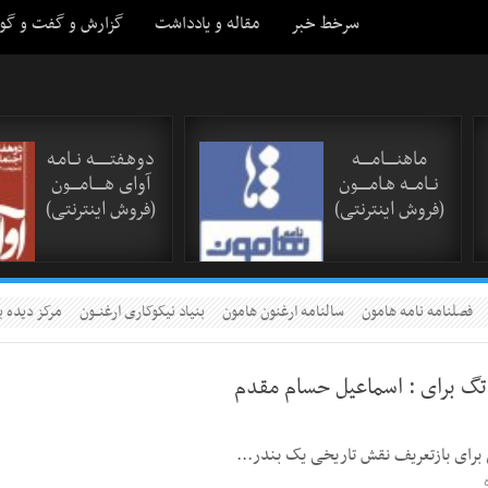
سرخط خبر
مقاله و یادداشت
گزارش و گفت و گو
ماهنـــــامـــــه
دوهـفتـــــــه نــامـه
نــامـــه هـامـــــون
آوای هـــــامــــون
(فروش اینترنتی)
(فروش اینترنتی)
فصلنامه نامه هامون
سالنامه ارغنون هامون
بنیاد نیکوکاری ارغنــون
مرکز دیده ب
تگ برای :
اسماعیل حسام مقدم
برای بازتعریف نقش تاریخی یک بندر...