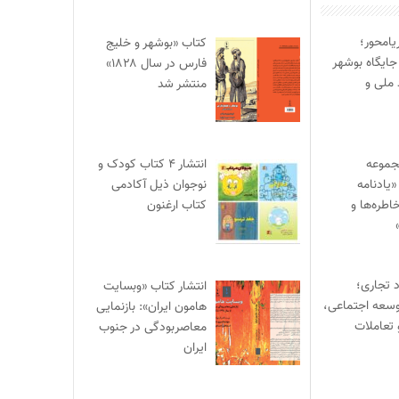
یامحور؛
کتاب «بوشهر و خلیج
جایگاه بوشهر
فارس در سال ۱۸۲۸»
 ملی و
منتشر شد
جموعه
انتشار ۴ کتاب کودک و
یادنامه
نوجوان ذیل آکادمی
اطره‌ها و
کتاب ارغنون
د تجاری؛
انتشار کتاب «وبسایت
وسعه اجتماعی،
هامون ایران»: بازنمایی
 تعاملات
معاصربودگی در جنوب
ایران