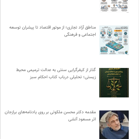
دوهفته نامه آوای هامون
0
موسسه بین المللی محیط زیست
0
خط صلح | ماهنامه
0
مناطق آزاد تجاری؛ از موتور اقتصاد تا پیشران توسعه
نشر افکار
0
اجتماعی و فرهنگی
سوره سینما؛ بانک جامع اطلاعات سینمایی
0
واژه نامه تخصصی فلسفه
0
ارغنون هامون | سالنامه بینارشته ای
0
انتشارات دانشگاه تهران
0
گذار از کیفرگرایی سنتی به عدالت ترمیمی محیط‌
زیستی؛ تحلیلی درباب کتاب احکام سبز
پایگاه دانش جامعه مدنی
0
انتشارات گل آذین
0
کمیته بین المللی صلیب سرخ
0
مجتمع آموزشی نیکوکاری رعد
0
مقدمه دکتر محسن ملکوتی بر روی یادنامه‌های برازجان
انتشارات هامون نو
0
اثر مسعود آتشی
انتشارات بیدگل
0
انجمن جامعه شناسی ایران
0