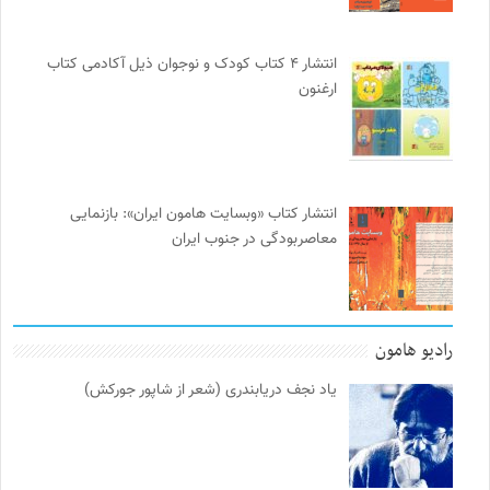
انتشار ۴ کتاب کودک و نوجوان ذیل آکادمی کتاب
ارغنون
انتشار کتاب «وبسایت هامون ایران»: بازنمایی
معاصربودگی در جنوب ایران
رادیو هامون
یاد نجف دریابندری (شعر از شاپور جورکش)