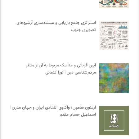
انجمن متخصصان محیط زیست ایران
0
نشر مرکز
0
استراتژی جامع بازیابی و مستندسازی آرشیوهای
سایت معلولین سازمان ملل متحد
0
تصویری جنوب
خبرگزاری ایسکانیوز
0
دیسکوگرافی | آرشیو کامل موسیقی دانان
0
آیین قربانی و مناسک مربوط به آن از منظر
مردم‌شناسی دین | نورا کنعانی
ارغنون هامون؛ واکاوی انتقادی ایران و جهان مدرن |
اسماعیل حسام مقدم