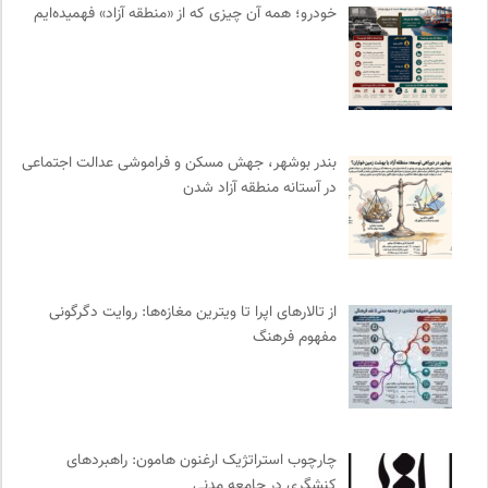
خودرو؛ همه آن چیزی که از «منطقه آزاد» فهمیده‌ایم
نشر اطراف
0
شورای انجمن های علمی کشور
0
کمیسیون ملی یونسکو در ایران
0
دانشکده | ابتکاری برای گردآوری بحث‌های دانشگاهی و تجربه‌های
جهانی درباره‌ی مسایل محلی
0
بندر بوشهر، جهش مسکن و فراموشی عدالت اجتماعی
انجمن ایرانی مطالعات فرهنگی و ارتباطات
0
در آستانه منطقه آزاد شدن
هزاران سایت
0
طاقچه | خرید آنلاین کتاب و دانلود کتاب صوتی و الکترونیک
0
انتشارات ققنوس
0
ایران اچ آی وی
0
از تالارهای اپرا تا ویترین مغازه‌ها: روایت دگرگونی
فرهنگ معاصر: ناشر کتاب‌های مرجع
0
مفهوم فرهنگ
انگاره؛ رسانه علوم اجتماعی
0
مجله کوچه | فصلنامه شهر و معماری
0
بخارا | مجله فرهنگی و هنری
0
نشر قطره
0
چارچوب استراتژیک ارغنون هامون: راهبردهای
کنشگری در جامعه مدنی