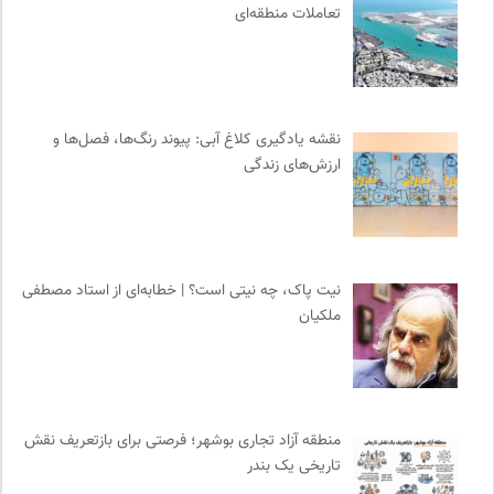
ناصر فکوهی | وبسایت شخصی
0
تعاملات منطقه‌ای
انتشارات اختران
0
انتشارات ثالث
0
چهارراه؛ گذری برای اندیشه ها
0
روزنامه سازندگی
0
نقشه یادگیری کلاغ آبی: پیوند رنگ‌ها، فصل‌ها و
انسان شناسی و فرهنگ
0
ارزش‌های زندگی
مجله آنگاه | آنی برای خودت
0
مجله طراحان ایده | نشریه اقتصادی فرهنگی
0
پرتال جامع علوم انسانی
0
نیت پاک، چه نیتی است؟ | خطابه‌ای از استاد مصطفی
موسسه نیکوکاری مجتبی معین
0
ملکیان
روزنامه اعتماد
0
نشر ماهی
0
ایران کارتون
0
پیام چارسو | فصلنامه و انتشارات
0
منطقه آزاد تجاری بوشهر؛ فرصتی برای بازتعریف نقش
انتشارات آگاه | نشر آگه
0
تاریخی یک بندر
میدان | به میدان بیایید
0