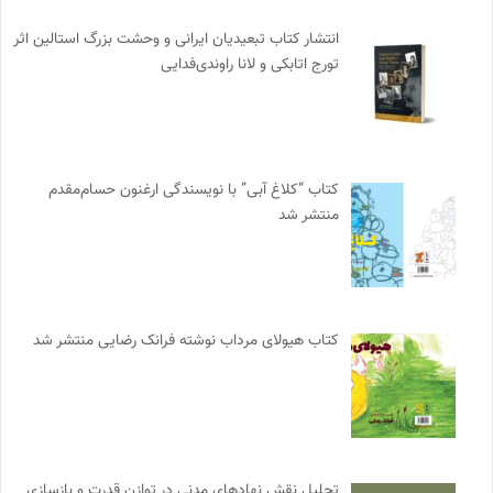
انتشار کتاب تبعیدیان ایرانی و وحشت بزرگ استالین اثر
تورج اتابکی و لانا راوندی‌فدایی
کتاب “کلاغ آبی” با نویسندگی ارغنون حسام‌مقدم
منتشر شد
کتاب هیولای مرداب نوشته فرانک رضایی منتشر شد
تحلیل نقش نهادهای مدنی در توازن قدرت و بازسازی