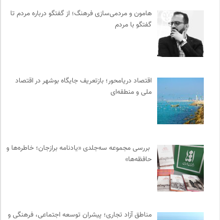
انتشارات روزنه
0
هامون و مردمی‌سازی فرهنگ؛ از گفتگو درباره مردم تا
فل‌سفه؛ محمدسعید حنایی کاشانی
0
گفتگو با مردم
موزه ملی زنان در هنرها
0
ناولر | برای رمان خوان ها
0
موزه هنرهای معاصر تهران
0
رادیو تراژدی
0
اقتصاد دریامحور؛ بازتعریف جایگاه بوشهر در اقتصاد
ملی و منطقه‌ای
موسسه مطالعات فرهنگی وزارت علوم
0
وینش | سایت معرفی و نقد کتاب
0
جار | کیوسک دیجیتال مطبوعات
0
انتشارات نگاه
0
بررسی مجموعه سه‌جلدی «یادنامه برازجان؛ خاطره‌ها و
پژوهشگاه علوم انسانی و مطالعات فرهنگی
0
حافظه‌ها»
سازمان پزشکان بدون مرز
0
موزه سینمای ایران
0
آفتاب کلوت
0
انجمن ایرانشناسی فرانسه
0
مناطق آزاد تجاری؛ پیشران توسعه اجتماعی، فرهنگی و