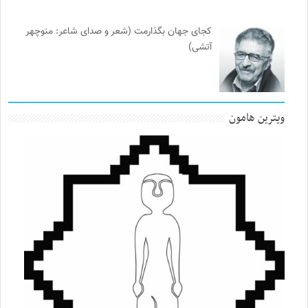
کجای جهان بگذارمت (شعر و صدای شاعر: منوچهر
آتشی)
ویترین هامون