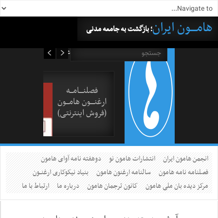
هامــــون ایران
؛ بازگشت به جامعه مدنی
۱۷ مرداد ۱۴۰۵
فصلنــــامـــه
ارغنــــون هامـــون
(فروش اینترنتی)
انجمن هامون ایران
انتشارات هامون نو
دوهفته نامه آوای هامون
فصلنامه نامه هامون
سالنامه ارغنون هامون
بنیاد نیکوکاری ارغنــون
مرکز دیده بان ملی هامون
کانون ترجمان هامون
درباره ما
ارتباط با ما