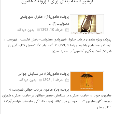
آرشیو دسته بندی برای :
پرونده هامون
پرونده هامون(۶): حقوق شهروندی
معلولیت(۱)...
خرداد 10, 1393
بدون دیدگاه
پرونده ویژه هامون درباب حقوق شهروندی معلولیت- بخش نخست فهرست: ۱.
دوستدار معلولین باشیم / رضا شبانکاره ۲. “معلولیت”؛ تحمیل کناره گیری از
قدرت/ گفت و گوی “هامون” با سعید سبزیا...
پرونده هامون(۵): در ستایش جوانی
خرداد 1, 1393
بدون دیدگاه
پرونده ویژه هامون در باب جوانی فهرست: ۱-
هامون، جوانان، جامعه مدنی/ در ستایش حضور جوانان در جامعه مدنی/ شورای
نویسندگان هامون ۲- جوانان می توانند زمینه بالندگی جامعه را فراهم آورند/
دکتر ارسل...