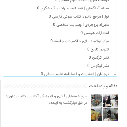
فرهنگ امروز | مجله علوم انسانی
0
مجله گیلگمش | فصلنامه میراث و گردشگری
0
نوار | مرجع دانلود کتاب صوتی فارسی
0
مهرزاد بروجردی | وبسایت شخصی
0
انتشارات هرمس
0
مرکز توانمندسازی حاکمیت و جامعه
0
تقویم تاریخ
0
نشر کرگدن
0
نشر لوگوس
0
ترجمان | انتشارات و فصلنامه علوم انسانی
0
پیشگاه | همآوایی مجلات
0
مقاله و یادداشت
کانون ناشنوایان ایران
0
سرچشمه‌های فکری و اندیشگی آکادمی کتاب ارغنون؛
فیدیبو | کتاب الکترونیک و صوتی
0
در افق «بازگشت به آینده»
مجله حوالی | ما و فضای اطرافمان
0
انجمن انسان شناسی ایران
0
خوابگرد؛ رضا شکراللهی
0