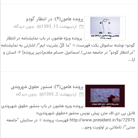
پرونده هامون(۴): در انتظار گودو
اردیبهشت 13, 1393
بدون دیدگاه
پرونده ویژه هامون در باب نمایشنامه در انتظار
گودو؛ نوشته ساموئل بکت فهرست: ۱- “ما کُلِّ بَشریت ایم”/ اشارتی به نمایشنامه
“در انتظار گودو” در جامعه مدنی/ اسماعیل حسام مقدم(دبیر پرونده) ۲- انسان و
ارا...
پرونده هامون(۳): منشور حقوق شهروندی
اردیبهشت 2, 1393
بدون دیدگاه
پرونده ویزه هامون در باب منشور حقوق شهروندی
فایل پی دی اف متن پیش نویس منشور «حقوق شهروندی»:
http://www.president.ir/fa/72975 فهرست پرونده: ۱- در ستایش “جامعه
مدنی”/ تاملاتی بر اولویت وجو...