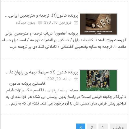
پرونده هامون(۲): ترجمه و مترجمین ایرانی...
فروردین 16, 1393
بدون دیدگاه
پرونده “هامون” درباب ترجمه و مترجمین ایرانی
فهرست ویژه نامه: ۱. کتابخانه بابل / تاملاتی بر الاهیات ترجمه / اسماعیل حسام
مقدم ۲. ترجمه به مثابه وضعیتی گفتمانی / تاملاتی انتقادی بر ترجمه در...
پرونده هامون (۱): سینما؛ نیمه ی پنهانِ ما...
اسفند 29, 1392
نخستین پرونده هامون:
سینما و نیمه پنهان ما قاسم تنگسیرنژاد: فیلم
تاثیرگذار چگونه فیلمی است؟ در پاسخ بدین پرسش بی شک هر خواننده ای به
فراخور پیش فرض های ذهنی اش با آن برخورد می کند. نکته ای که به زعم ...
« قبلی
1
2
3