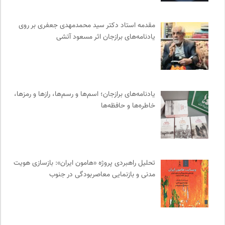
جامعه معلولین ایران
0
بنیاد امور بیمارهای خاص
0
مقدمه‌ استاد دکتر سید محمدمهدی جعفری بر روی
نامه هامون | فصلنامه مطالعات فرهنگی
0
یادنامه‌های برازجان اثر مسعود آتشی
مجله صنوبر | فصلنامه طبیعت و محیط زیست
0
احمد شاملو
0
کتابخانه تخصصی ادبیات
0
نشر نی
0
یادنامه‌های برازجان؛ اسم‌ها و رسم‌ها، رازها و رمزها،
انجمن ایرانی مطالعات زنان
0
خاطره‌ها و حافظه‌ها
کانون معلولین توانا
0
حرفه هنرمند؛ نشریه هنرهای تصویری
0
فرادید | علم و تکنولوژی
0
تحلیل راهبردی پروژه «هامون ایران»: بازسازی هویت
آوانگارد | معرفی، بررسی و خرید کتاب
0
مدنی و بازنمایی معاصربودگی در جنوب
سامانه جامع رسانه ها
0
روزنامه پیام ما
0
سازمان بین المللی مهاجرت IOM
0
موسسه حکمت و فلسفه ایران
0