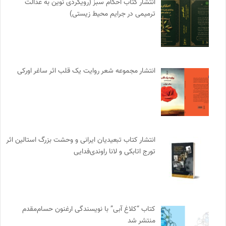
انتشار کتاب احکام سبز (رویکردی نوین به عدالت
ترمیمی در جرایم محیط‌ زیستی)
انتشار مجموعه شعر روایت یک قلب اثر ساغر اورکی
انتشار کتاب تبعیدیان ایرانی و وحشت بزرگ استالین اثر
تورج اتابکی و لانا راوندی‌فدایی
کتاب “کلاغ آبی” با نویسندگی ارغنون حسام‌مقدم
منتشر شد