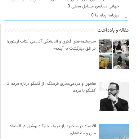
جهانی درباره‌ی مسایل محلی
0
روزنامه پیام ما
0
مرجع انچمن های علمی ایران
0
مقاله و یادداشت
انجمن جامعه شناسی ایران
0
سرچشمه‌های فکری و اندیشگی آکادمی کتاب ارغنون؛
خانه هنرمندان ایران
0
در افق «بازگشت به آینده»
رادیو تراژدی
0
حرفه هنرمند؛ نشریه هنرهای تصویری
0
جار | کیوسک دیجیتال مطبوعات
0
پیشگاه | همآوایی مجلات
0
هامون و مردمی‌سازی فرهنگ؛ از گفتگو درباره مردم تا
برای کانون
0
گفتگو با مردم
ترجمان | انتشارات و فصلنامه علوم انسانی
0
مجله حوالی | ما و فضای اطرافمان
0
وینش | سایت معرفی و نقد کتاب
0
احمد شاملو
0
اقتصاد دریامحور؛ بازتعریف جایگاه بوشهر در اقتصاد
موزه ملی زنان در هنرها
0
ملی و منطقه‌ای