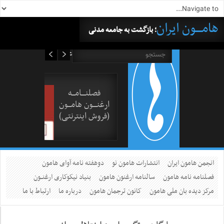
هامــــون ایران
؛ بازگشت به جامعه مدنی
۱۷ مرداد ۱۴۰۵
فصلنــــامـــه
ارغنــــون هامـــون
(فروش اینترنتی)
انجمن هامون ایران
انتشارات هامون نو
دوهفته نامه آوای هامون
فصلنامه نامه هامون
سالنامه ارغنون هامون
بنیاد نیکوکاری ارغنــون
مرکز دیده بان ملی هامون
کانون ترجمان هامون
درباره ما
ارتباط با ما