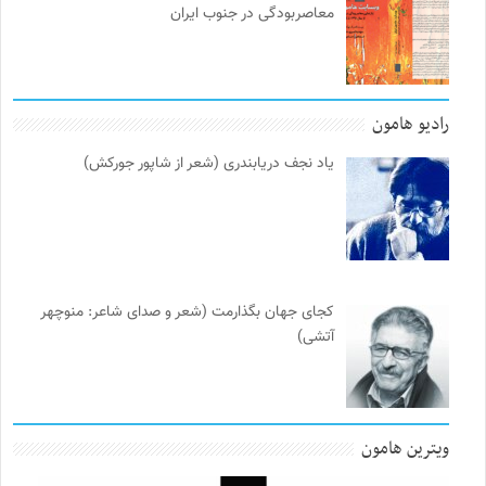
معاصربودگی در جنوب ایران
رادیو هامون
یاد نجف دریابندری (شعر از شاپور جورکش)
کجای جهان بگذارمت (شعر و صدای شاعر: منوچهر
آتشی)
ویترین هامون