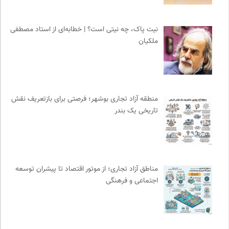
موسسه نیکوکاری مجتبی معین
0
خط صلح | ماهنامه
0
نیت پاک، چه نیتی است؟ | خطابه‌ای از استاد مصطفی
ملکیان
شورای انجمن های علمی کشور
0
نشر ماهی
0
موسسه حکمت و فلسفه ایران
0
کانون ناشنوایان ایران
0
منطقه آزاد تجاری بوشهر؛ فرصتی برای بازتعریف نقش
بانک اطلاعات نشریات ایران
0
تاریخی یک بندر
نشر کرگدن
0
سازمان بین المللی جوانی IYFNET
0
انتشارات آگاه | نشر آگه
0
انجمن انسان شناسی ایران
0
مناطق آزاد تجاری؛ از موتور اقتصاد تا پیشران توسعه
سازمان بین المللی پژوهش IUFRO
0
اجتماعی و فرهنگی
میدان | به میدان بیایید
0
انتشارات ققنوس
0
ناولر | برای رمان خوان ها
0