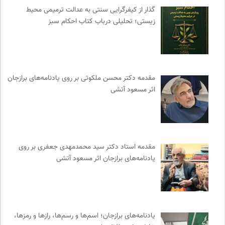
آوانگارد | معرفی، بررسی و خرید کتاب
0
گذار از کیفرگرایی سنتی به عدالت ترمیمی محیط‌
سازمان پزشکان بدون مرز
0
زیستی؛ تحلیلی درباب کتاب احکام سبز
مجله طراحان ایده | نشریه اقتصادی فرهنگی
0
جامعه معلولین ایران
0
کمیته بین المللی صلیب سرخ
0
انجمن ایرانی مطالعات فرهنگی و ارتباطات
0
مقدمه دکتر محسن ملکوتی بر روی یادنامه‌های برازجان
اثر مسعود آتشی
انتشارات مروارید
0
موسسه مطالعات فرهنگی وزارت علوم
0
سازمات مطالعه و تدوین کتب علوم انسانی
0
روزنامه سازندگی
0
مقدمه‌ استاد دکتر سید محمدمهدی جعفری بر روی
موزه هنرهای معاصر تهران
0
یادنامه‌های برازجان اثر مسعود آتشی
انجمن ایرانشناسی فرانسه
0
سایت معلولین سازمان ملل متحد
0
دوهفته نامه آوای هامون
0
انتشارات ثالث
0
یادنامه‌های برازجان؛ اسم‌ها و رسم‌ها، رازها و رمزها،
انتشارات گل آذین
0