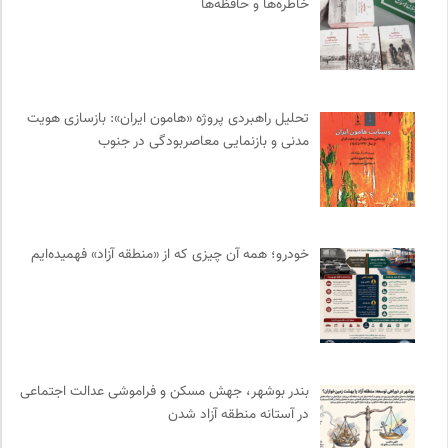
خاطره‌ها و حافظه‌ها
دیسکوگرافی | آرشیو کامل موسیقی دانان
0
نشر افکار
0
نشر گمان
0
روزنامه اعتماد
0
تحلیل راهبردی پروژه «هامون ایران»: بازسازی هویت
مدنی و بازنمایی معاصربودگی در جنوب
مترجم | فصلنامه علمی فرهنگی
0
فرارو | پایگاه خبری تحلیلی
0
پایگاه دانش جامعه مدنی
0
کتابخانه تخصصی ادبیات
0
خودرو؛ همه آن چیزی که از «منطقه آزاد» فهمیده‌ایم
فیدیبو | کتاب الکترونیک و صوتی
0
چهارراه؛ گذری برای اندیشه ها
0
طاقچه | خرید آنلاین کتاب و دانلود کتاب صوتی و الکترونیک
0
موزه سینمای ایران
0
فرادید | علم و تکنولوژی
0
بندر بوشهر، جهش مسکن و فراموشی عدالت اجتماعی
فل‌سفه؛ محمدسعید حنایی کاشانی
0
در آستانه منطقه آزاد شدن
انگاره؛ رسانه علوم اجتماعی
0