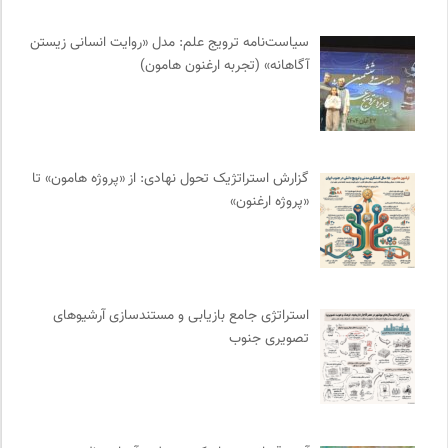
پرتال جامع علوم انسانی
0
نشر قطره
0
سیاست‌نامه ترویج علم: مدل «روایت انسانی زیستن
نشر نی
0
آگاهانه» (تجربه ارغنون هامون)
انتشارات بیدگل
0
انتشارات تیسا
0
انتشارات هامون نو
0
انتشارات دانشگاه تهران
0
گزارش استراتژیک تحول نهادی: از «پروژه هامون» تا
«پروژه ارغنون»
ایران اچ آی وی
0
خبرگزاری ایسکانیوز
0
انتشارات شیرازه
0
ناصر فکوهی | وبسایت شخصی
0
استراتژی جامع بازیابی و مستندسازی آرشیوهای
انتشارات نگاه
0
تصویری جنوب
بنیاد امور بیمارهای خاص
0
انتشارات هرمس
0