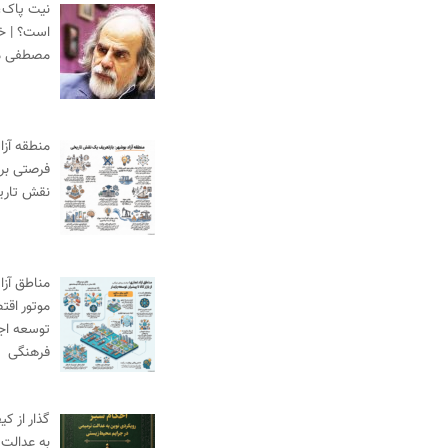
نیت پاک،
است؟ | خط
مصطفی م
منطقه آزا
فرصتی برا
نقش تاری
مناطق آزاد
موتور اقت
توسعه اج
فرهنگی
گذار از ک
به عدالت 