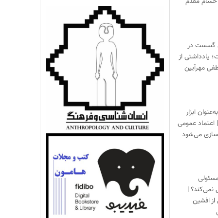
حسام مقدم
 گسست در
؛ یادداشتی از
فی مهرآیین
‌عنوان ابزار
 اعتماد عمومی
زسازی می‌شود
مسئولی
نمی‌کند؟ |
از افشین