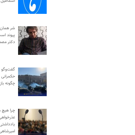
اسماعیل 
شر همان
پیوند است
دکتر مصط
گفت‌وگو به
حکمرانی |
چگونه با
چرا هیچ 
عذرخواهی 
یادداشتی 
امیرشاهی