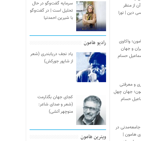
سرمایه گفت‌وگو در حال
آن از منظر
تحلیل است | در گفت‌وگو
ی دین | نورا
با شیرین احمدنیا
مون؛ واکاوی
رادیو هامون
یران و جهان
یاد نجف دریابندری (شعر
سماعیل حسام
از شاپور جورکش)
ری و معرفتی
مون؛ جهان چهل
کجای جهان بگذارمت
ماعیل حسام
(شعر و صدای شاعر:
منوچهر آتشی)
جامعه‌مدنی در
‌ی هامون |
ویترین هامون