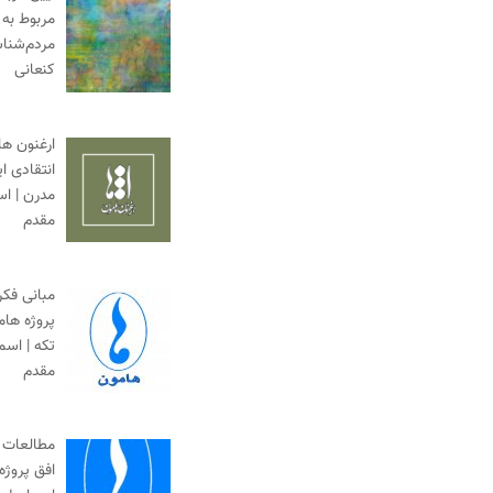
مربوط به 
مردم‌شناس
کنعانی
ارغنون ها
انتقادی ا
مدرن | ا
مقدم
مبانی فک
پروژه ها
تکه | اس
مقدم
مطالعات 
افق پروژه