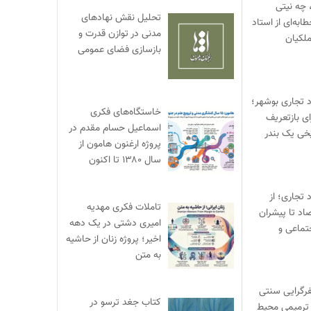
 چه نیتی
تحلیل نقش نهادهای
ابه‌ای از استاد
مدنی در توازن قدرت و
لکیان
بازسازی فضای عمومی
د تجاری بوشهر؛
خاستگاه‌های فکری
ی بازتعریف
اسماعیل حسام مقدم در
خی یک بندر
پروژه ارغنون هامون از
سال ۱۳۸۰ تا اکنون
 تجاری؛ از
تاملات فکری مهدیه
صاد تا پیشران
امیری دشتی در یک دهه
تماعی و
اخیر؛ پروژه زنان از حاشیه
به متن
یفرگرایی سنتی
کتاب جغد ترسو در
ترمیمی محیط‌