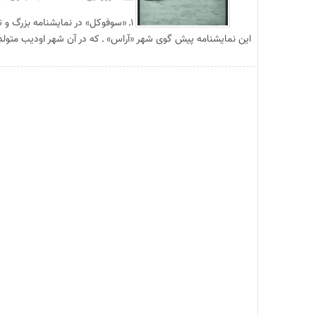
۱ـ «سوفوکل» در نمایشنامه بزرگ و ت
این نمایشنامه پیش گوی شهر «آراس» ـ که در آن شهر اودیب متولد م