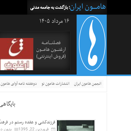
هامــــون ایران
؛ بازگشت به جامعه مدنی
۱۶ مرداد ۱۴۰۵
فصلنــــامـــه
ارغنــــون هامـــون
(فروش اینترنتی)
انجمن هامون ایران
انتشارات هامون نو
دوهفته نامه آوای هامون
بایگاهی
فرزندکشی و عقده رستم در فرهنگ
فروردین 22, 1395
بدون دی