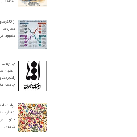
منطقه آز
از تالارها
مغازه‌ها:
مفهوم فر
چارچوب ا
ارغنون ها
راهبردها
جامعه مد
روایت‌نام
از نظریه 
جنوب ایرا
هامون