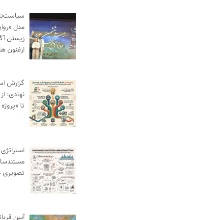
سیاست‌نام
مدل «روای
زیستن آگا
ارغنون ها
گزارش اس
نهادی: از
تا «پروژه 
استراتژی 
مستندساز
تصویری 
آیین قربا