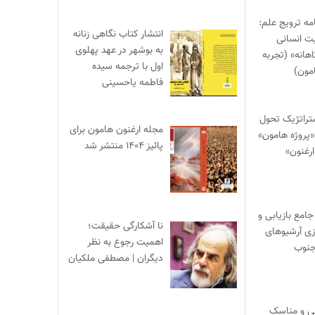
ه ترویج علم:
انتشار کتاب نگاهی زنانه
ت انسانی
به بوشهر در عهد پهلوی
هانه» (تجربه
اول با ترجمه سیده
مون)
فاطمه یاحسینی
تراتژیک تحول
مجله ارغنون هامون برای
 «پروژه هامون»
پائیز ۱۴۰۴ منتشر شد
ارغنون»
جامع بازیابی و
نا آشکارگی حقیقت؛
ی آرشیوهای
اهمیت رجوع به نظر
جنوب
دیگران | مصطفی ملکیان
نی و مناسک