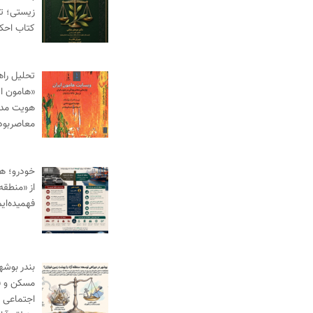
زیستی؛ ت
کتاب احک
تحلیل راه
«هامون ای
هویت مدنی
معاصربود
خودرو؛ ه
از «منطقه 
فهمیده‌ای
بندر بوش
مسکن و ف
اجتماعی د