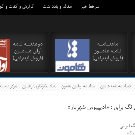
سرخط خبر
مقاله و یادداشت
گزارش و گفت و گو
ماهنـــــامـــــه
دوهـفتـــــــه نــامـه
نــامـــه هـامـــــون
آوای هـــــامــــون
(فروش اینترنتی)
(فروش اینترنتی)
فصلنامه نامه هامون
سالنامه ارغنون هامون
بنیاد نیکوکاری ارغنــون
مرکز دیده ب
 تگ برای :
«اديپيوس شهريار»
 ایرانی
دگاه