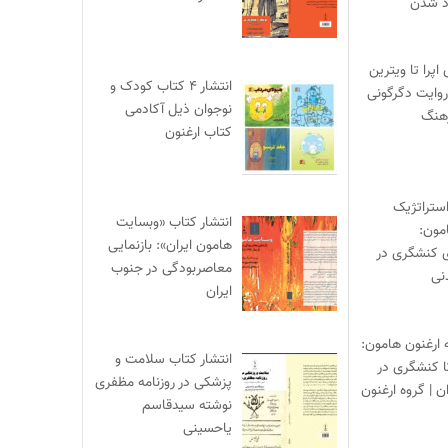
اد شدن
ی اپرا تا ویترین
انتشار ۴ کتاب کودک و
 روایت دگرگونی
نوجوان ذیل آکادمی
هنگ
کتاب ارغنون
ستراتژیک
انتشار کتاب «وبسایت
مون:
هامون ایران»: بازنمایی
ی کنشگری در
معاصربودگی در جنوب
نی
ایران
ه ارغنون هامون:
انتشار کتاب سلامت و
تا کنشگری در
پزشکی در روزنامه مظفری
ن | گروه ارغنون
نوشته سیدقاسم
یاحسینی