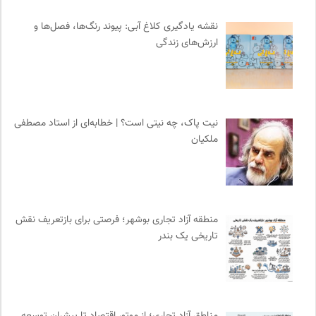
انتشارات آگاه | نشر آگه
0
نقشه یادگیری کلاغ آبی: پیوند رنگ‌ها، فصل‌ها و
ترجمان | انتشارات و فصلنامه علوم انسانی
0
ارزش‌های زندگی
انگاره؛ رسانه علوم اجتماعی
0
سوره سینما؛ بانک جامع اطلاعات سینمایی
0
جار | کیوسک دیجیتال مطبوعات
0
مجتمع آموزشی نیکوکاری رعد
0
نیت پاک، چه نیتی است؟ | خطابه‌ای از استاد مصطفی
نشر ماهی
0
ملکیان
کانون معلولین توانا
0
انتشارات روزنه
0
حرفه هنرمند؛ نشریه هنرهای تصویری
0
انجمن جامعه شناسی ایران
0
منطقه آزاد تجاری بوشهر؛ فرصتی برای بازتعریف نقش
تاریخی یک بندر
واژه نامه تخصصی فلسفه
0
میدان | به میدان بیایید
0
انتشارات نگاه
0
بنیاد امور بیمارهای خاص
0