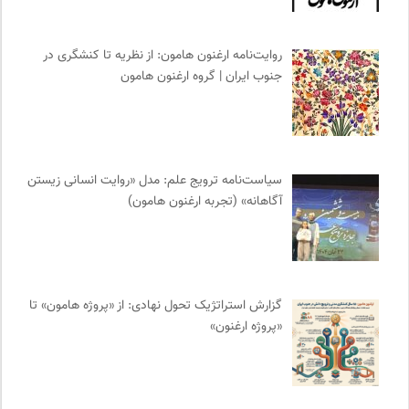
انتشارات گل آذین
0
احمد شاملو
0
روایت‌نامه ارغنون هامون: از نظریه تا کنشگری در
خبرگزاری ایسکانیوز
0
جنوب ایران | گروه ارغنون هامون
انتشارات بیدگل
0
پژوهشگاه علوم انسانی و مطالعات فرهنگی
0
نشر نی
0
انجمن ایرانی مطالعات فرهنگی و ارتباطات
0
سیاست‌نامه ترویج علم: مدل «روایت انسانی زیستن
جامعه معلولین ایران
0
آگاهانه» (تجربه ارغنون هامون)
ناولر | برای رمان خوان ها
0
مرجع انچمن های علمی ایران
0
فل‌سفه؛ محمدسعید حنایی کاشانی
0
نشر اطراف
0
گزارش استراتژیک تحول نهادی: از «پروژه هامون» تا
«پروژه ارغنون»
موزه هنرهای معاصر تهران
0
رادیو تراژدی
0
روزنامه سازندگی
0
فیدیبو | کتاب الکترونیک و صوتی
0