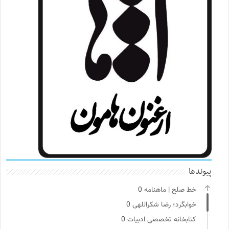
پیوندها
خط صلح | ماهنامه
0
خوابگرد؛ رضا شکراللهی
0
کتابخانه تخصصی ادبیات
0