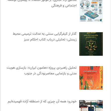
مناطق آزاد تجاری؛ از موتور اقتصاد تا پیشران توسعه
فرهنگستان هنر
0
اجتماعی و فرهنگی
مرکز توانمندسازی حاکمیت و جامعه
0
موسسه مطالعات فرهنگی وزارت علوم
0
روزنامه اعتماد
0
پرتال جامع علوم انسانی
0
گذار از کیفرگرایی سنتی به عدالت ترمیمی محیط‌
نشر لوگوس
0
زیستی؛ تحلیلی درباب کتاب احکام سبز
نشر قطره
0
موزه سینمای ایران
0
مجله صنوبر | فصلنامه طبیعت و محیط زیست
0
نشر افکار
0
تحلیل راهبردی پروژه «هامون ایران»: بازسازی هویت
مدنی و بازنمایی معاصربودگی در جنوب
سامانه جامع رسانه ها
0
برای کانون
0
چهارراه؛ گذری برای اندیشه ها
0
مهرزاد بروجردی | وبسایت شخصی
0
خودرو؛ همه آن چیزی که از «منطقه آزاد» فهمیده‌ایم
ایران اچ آی وی
0
مترجم | فصلنامه علمی فرهنگی
0