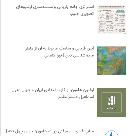
استراتژی جامع بازیابی و مستندسازی آرشیوهای
انجمن انسان شناسی ایران
0
تصویری جنوب
انتشارات شیرازه
0
مجله حوالی | ما و فضای اطرافمان
0
پایگاه دانش جامعه مدنی
0
ملواز | مرجع دانلود موسیقی ملل
0
آیین قربانی و مناسک مربوط به آن از منظر
موسسه نیکوکاری مجتبی معین
0
مردم‌شناسی دین | نورا کنعانی
نشر گمان
0
مجله آنگاه | آنی برای خودت
0
انتشارات هرمس
0
هزاران سایت
0
ارغنون هامون؛ واکاوی انتقادی ایران و جهان مدرن |
موزه ملی زنان در هنرها
0
اسماعیل حسام مقدم
ارغنون هامون | سالنامه بینارشته ای
0
آوانگارد | معرفی، بررسی و خرید کتاب
0
فرارو | پایگاه خبری تحلیلی
0
نشر نو
0
مبانی فکری و معرفتی پروژه هامون؛ جهان چهل تکه |