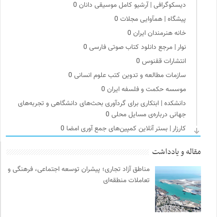
دیسکوگرافی | آرشیو کامل موسیقی دانان
0
پیشگاه | همآوایی مجلات
0
خانه هنرمندان ایران
0
نوار | مرجع دانلود کتاب صوتی فارسی
0
انتشارات ققنوس
0
سازمات مطالعه و تدوین کتب علوم انسانی
0
موسسه حکمت و فلسفه ایران
0
دانشکده | ابتکاری برای گردآوری بحث‌های دانشگاهی و تجربه‌های
جهانی درباره‌ی مسایل محلی
0
کارزار | بستر آنلاین کمپین‌های جمع آوری امضا
0
موسسه بین المللی محیط زیست
0
مقاله و یادداشت
نامه هامون | فصلنامه مطالعات فرهنگی
0
مناطق آزاد تجاری؛ پیشران توسعه اجتماعی، فرهنگی و
انسان شناسی و فرهنگ
0
تعاملات منطقه‌ای
سازمان پزشکان بدون مرز
0
مجله کوچه | فصلنامه شهر و معماری
0
فرهنگ امروز | مجله علوم انسانی
0