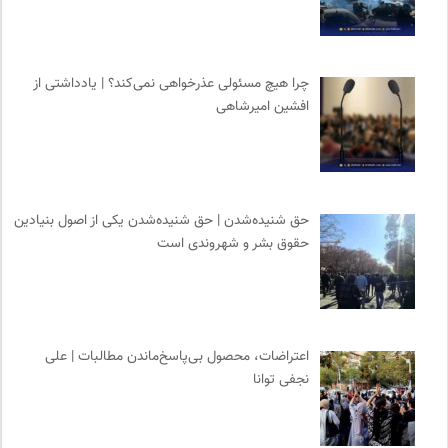
انتشارات اختران
0
تقویم تاریخ
0
کویرها و بیابانهای ایران
0
چرا هیچ مسئولی عذرخواهی نمی‌کند؟ | یادداشتی از
سازمان بین المللی مهاجرت IOM
0
افشین امیرشاهی
کانون ناشنوایان ایران
0
مجله طراحان ایده | نشریه اقتصادی فرهنگی
0
حق شنیده‌شدن | حق شنیده‌شدن یکی از اصول بنیادین
حقوق بشر و شهروندی است
اعتراضات، محصول بی‌پاسخ‌ماندن مطالبات | علی
نجفی توانا