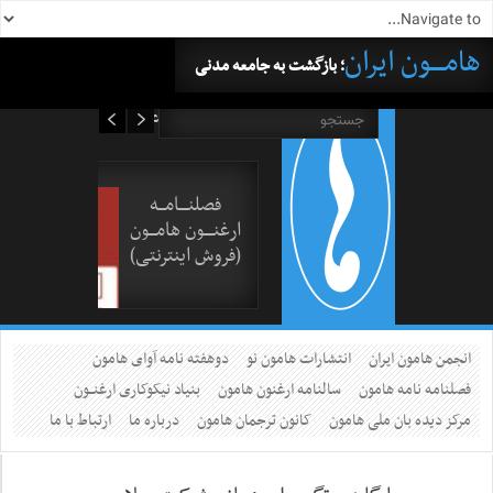
هامــــون ایران
؛ بازگشت به جامعه مدنی
۱۷ مرداد ۱۴۰۵
فصلنــــامـــه
ارغنــــون هامـــون
(فروش اینترنتی)
انجمن هامون ایران
انتشارات هامون نو
دوهفته نامه آوای هامون
فصلنامه نامه هامون
سالنامه ارغنون هامون
بنیاد نیکوکاری ارغنــون
مرکز دیده بان ملی هامون
کانون ترجمان هامون
درباره ما
ارتباط با ما