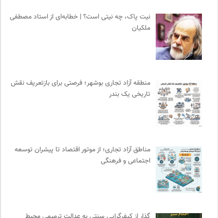
نشر لوگوس
0
پیام چارسو | فصلنامه و انتشارات
0
نیت پاک، چه نیتی است؟ | خطابه‌ای از استاد مصطفی
ملکیان
انتشارات هرمس
0
سازمات مطالعه و تدوین کتب علوم انسانی
0
انتشارات تیسا
0
فیدیبو | کتاب الکترونیک و صوتی
0
منطقه آزاد تجاری بوشهر؛ فرصتی برای بازتعریف نقش
برای کانون
0
تاریخی یک بندر
سازمان بین المللی مهاجرت IOM
0
انجمن ایرانشناسی فرانسه
0
انجمن جامعه شناسی ایران
0
کتابخانه تخصصی ادبیات
0
مناطق آزاد تجاری؛ از موتور اقتصاد تا پیشران توسعه
کانون معلولین توانا
0
اجتماعی و فرهنگی
سایت معلولین سازمان ملل متحد
0
موسسه بین المللی محیط زیست
0
موزه هنرهای معاصر تهران
0
نشر قطره
0
گذار از کیفرگرایی سنتی به عدالت ترمیمی محیط‌