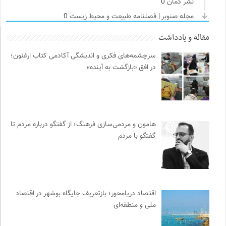
نشر گمان
0
مجله صنوبر | فصلنامه طبیعت و محیط زیست
0
کمیته بین المللی صلیب سرخ
0
مقاله و یادداشت
دانشکده | ابتکاری برای گردآوری بحث‌های دانشگاهی و تجربه‌های
سرچشمه‌های فکری و اندیشگی آکادمی کتاب ارغنون؛
جهانی درباره‌ی مسایل محلی
0
در افق «بازگشت به آینده»
آفتاب کلوت
0
سازمان پزشکان بدون مرز
0
دیسکوگرافی | آرشیو کامل موسیقی دانان
0
پایگاه دانش جامعه مدنی
0
هامون و مردمی‌سازی فرهنگ؛ از گفتگو درباره مردم تا
واژه نامه تخصصی فلسفه
0
گفتگو با مردم
فرارو | پایگاه خبری تحلیلی
0
مجتمع آموزشی نیکوکاری رعد
0
ملواز | مرجع دانلود موسیقی ملل
0
فرهنگ امروز | مجله علوم انسانی
0
اقتصاد دریامحور؛ بازتعریف جایگاه بوشهر در اقتصاد
فل‌سفه؛ محمدسعید حنایی کاشانی
0
ملی و منطقه‌ای
انتشارات آگاه | نشر آگه
0