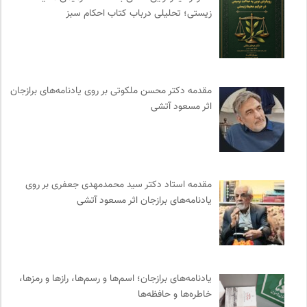
شورای انجمن های علمی کشور
0
زیستی؛ تحلیلی درباب کتاب احکام سبز
وینش | سایت معرفی و نقد کتاب
0
انتشارات نگاه
0
ناصر فکوهی | وبسایت شخصی
0
انتشارات بیدگل
0
مقدمه دکتر محسن ملکوتی بر روی یادنامه‌های برازجان
اثر مسعود آتشی
انتشارات اختران
0
جامعه معلولین ایران
0
انتشارات ثالث
0
آوانگارد | معرفی، بررسی و خرید کتاب
0
مقدمه‌ استاد دکتر سید محمدمهدی جعفری بر روی
خانه هنرمندان ایران
0
یادنامه‌های برازجان اثر مسعود آتشی
انجمن ایرانی مطالعات فرهنگی و ارتباطات
0
مجله پیوست | ماهنامه مدیریت اطلاعات
0
ارغنون هامون | سالنامه بینارشته ای
0
خوابگرد؛ رضا شکراللهی
0
یادنامه‌های برازجان؛ اسم‌ها و رسم‌ها، رازها و رمزها،
انجمن ایرانی مطالعات زنان
0
خاطره‌ها و حافظه‌ها