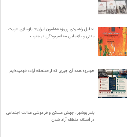
سازمان بین المللی پژوهش IUFRO
0
مجله آنگاه | آنی برای خودت
0
نشر نو
0
مجله کوچه | فصلنامه شهر و معماری
0
تحلیل راهبردی پروژه «هامون ایران»: بازسازی هویت
مدنی و بازنمایی معاصربودگی در جنوب
فرهنگستان هنر
0
کانون ناشنوایان ایران
0
طاقچه | خرید آنلاین کتاب و دانلود کتاب صوتی و الکترونیک
0
بنیاد امور بیمارهای خاص
0
خودرو؛ همه آن چیزی که از «منطقه آزاد» فهمیده‌ایم
نشر اطراف
0
کارزار | بستر آنلاین کمپین‌های جمع آوری امضا
0
موسسه نیکوکاری مجتبی معین
0
انگاره؛ رسانه علوم اجتماعی
0
نشر نی
0
بندر بوشهر، جهش مسکن و فراموشی عدالت اجتماعی
موسسه مطالعات فرهنگی وزارت علوم
0
در آستانه منطقه آزاد شدن
مترجم | فصلنامه علمی فرهنگی
0
سامانه جامع رسانه ها
0