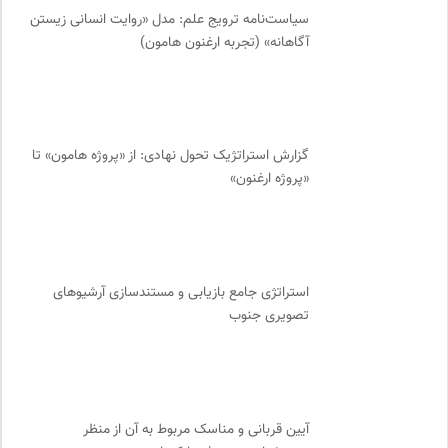
ایران کارتون
0
سیاست‌نامه ترویج علم: مدل «روایت انسانی زیستن
فرهنگ معاصر: ناشر کتاب‌های مرجع
0
آگاهانه» (تجربه ارغنون هامون)
بانک اطلاعات نشریات ایران
0
نامه هامون | فصلنامه مطالعات فرهنگی
0
چهارراه؛ گذری برای اندیشه ها
0
پرتال جامع علوم انسانی
0
گزارش استراتژیک تحول نهادی: از «پروژه هامون» تا
«پروژه ارغنون»
مجله حوالی | ما و فضای اطرافمان
0
خبرگزاری ایسکانیوز
0
ترجمان | انتشارات و فصلنامه علوم انسانی
0
مجله طراحان ایده | نشریه اقتصادی فرهنگی
0
استراتژی جامع بازیابی و مستندسازی آرشیوهای
نشر ماهی
0
تصویری جنوب
انتشارات دانشگاه تهران
0
موزه ملی زنان در هنرها
0
آیین قربانی و مناسک مربوط به آن از منظر