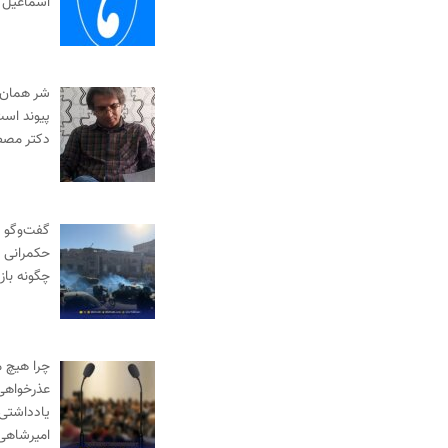
اسماعیل 
شر همان
پیوند است
دکتر مصط
گفت‌وگو به
حکمرانی |
چگونه با
چرا هیچ 
عذرخواهی 
یادداشتی 
امیرشاهی