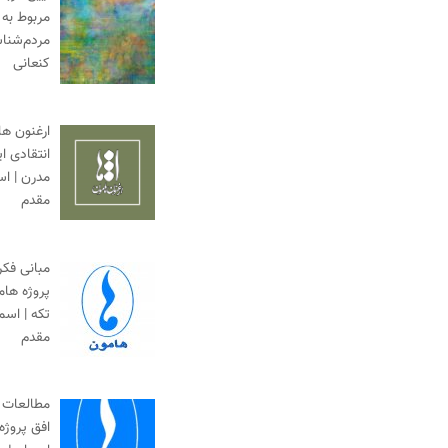
مربوط به 
مردم‌شناس
کنعانی
ارغنون ها
انتقادی ا
مدرن | ا
مقدم
مبانی فک
پروژه ها
تکه | اس
مقدم
مطالعات 
افق پروژه