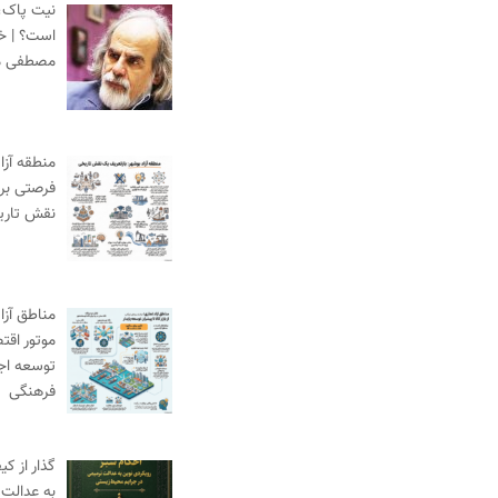
نیت پاک،
است؟ | خط
مصطفی م
منطقه آزا
فرصتی برا
نقش تاری
مناطق آزاد
موتور اقت
توسعه اج
فرهنگی
گذار از ک
به عدالت 