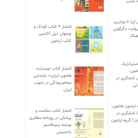
اد شدن
ی اپرا تا ویترین
انتشار ۴ کتاب کودک و
 روایت دگرگونی
نوجوان ذیل آکادمی
هنگ
کتاب ارغنون
ستراتژیک
انتشار کتاب «وبسایت
مون:
هامون ایران»: بازنمایی
ی کنشگری در
معاصربودگی در جنوب
نی
ایران
ه ارغنون هامون:
انتشار کتاب سلامت و
تا کنشگری در
پزشکی در روزنامه مظفری
ن | گروه ارغنون
نوشته سیدقاسم
یاحسینی