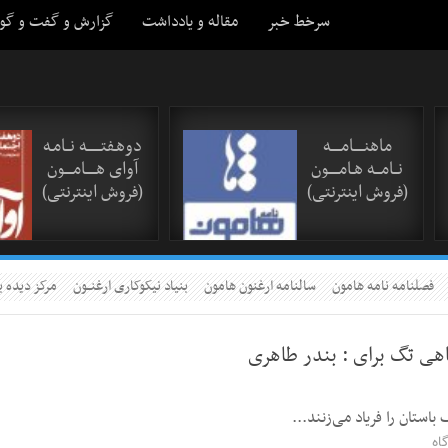
سرخط خبر
مقاله و یادداشت
گزارش و گفت و گو
ماهنـــــامـــــه
دوهـفتـــــــه نــامـه
نــامـــه هـامـــــون
آوای هـــــامــــون
(فروش اینترنتی)
(فروش اینترنتی)
فصلنامه نامه هامون
سالنامه ارغنون هامون
بنیاد نیکوکاری ارغنــون
مرکز دیده ب
اهی تگ برای :
بندر طاهری
ستان را فریاد می‌زنند...
اه