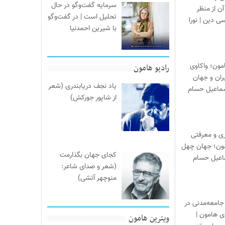
سرمایه گفت‌وگو در حال
آن از منظر
تحلیل است | در گفت‌وگو
ی دین | نورا
با شیرین احمدنیا
مون؛ واکاوی
رادیو هامون
یران و جهان
یاد نجف دریابندری (شعر
سماعیل حسام
از شاپور جورکش)
ری و معرفتی
مون؛ جهان چهل
کجای جهان بگذارمت
ماعیل حسام
(شعر و صدای شاعر:
منوچهر آتشی)
جامعه‌مدنی در
‌ی هامون |
ویترین هامون