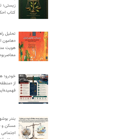
زیستی؛ ت
کتاب احک
تحلیل راه
«هامون ای
هویت مدنی
معاصربود
خودرو؛ ه
از «منطقه 
فهمیده‌ای
بندر بوش
مسکن و ف
اجتماعی د