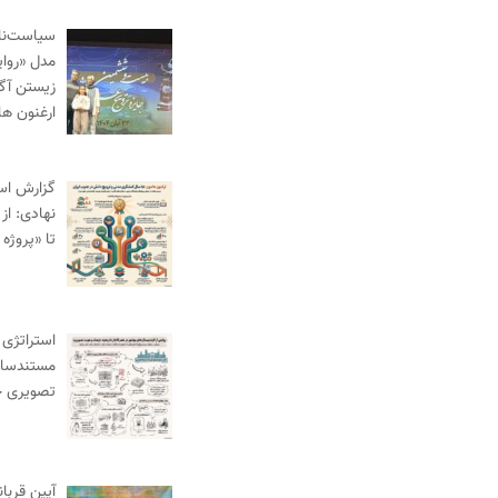
سیاست‌نام
مدل «روای
زیستن آگا
ارغنون ها
گزارش اس
نهادی: از
تا «پروژه 
استراتژی 
مستندساز
تصویری 
آیین قربا