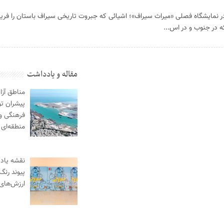
در نمایشگاه فصلی «میراث سیراف»؛ اشیائی که جبروت تاریخی سیراف باستان را فری
 در جنوب و در اس...
مقاله و یادداشت
مناطق آزا
پیشران ت
فرهنگی و
منطقه‌ای
نقشه یادگ
پیوند رنگ
ارزش‌های