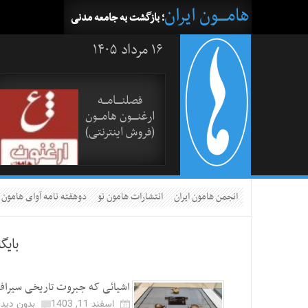
هامــــون ایران
؛ بازگشت به جامعه مدنی
۱۶ مرداد ۱۴۰۵
فصلنــــامـــه
ارغنــــون هامـــون
(فروش اینترنتی)
انجمن هامون ایران
انتشارات هامون نو
دوهفته نامه آوای هامون
بایگ
اشیائی که جبروت تاریخی سیراف با
اسفند 11, 1403
بدون دیدگ