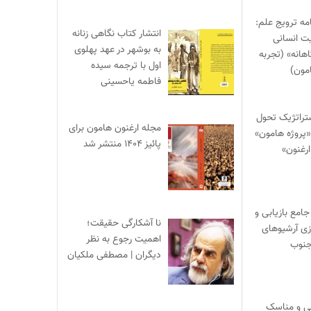
ه ترویج علم:
انتشار کتاب نگاهی زنانه
ت انسانی
به بوشهر در عهد پهلوی
هانه» (تجربه
اول با ترجمه سیده
مون)
فاطمه یاحسینی
تراتژیک تحول
مجله ارغنون هامون برای
 «پروژه هامون»
پائیز ۱۴۰۴ منتشر شد
ارغنون»
جامع بازیابی و
نا آشکارگی حقیقت؛
ی آرشیوهای
اهمیت رجوع به نظر
جنوب
دیگران | مصطفی ملکیان
نی و مناسک