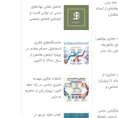
 چه نیتی
تحلیل نقش نهادهای
ابه‌ای از استاد
مدنی در توازن قدرت و
لکیان
بازسازی فضای عمومی
د تجاری بوشهر؛
خاستگاه‌های فکری
ی بازتعریف
اسماعیل حسام مقدم در
خی یک بندر
پروژه ارغنون هامون از
سال ۱۳۸۰ تا اکنون
 تجاری؛ از
تاملات فکری مهدیه
صاد تا پیشران
امیری دشتی در یک دهه
تماعی و
اخیر؛ پروژه زنان از حاشیه
به متن
یفرگرایی سنتی
کتاب جغد ترسو در
ترمیمی محیط‌