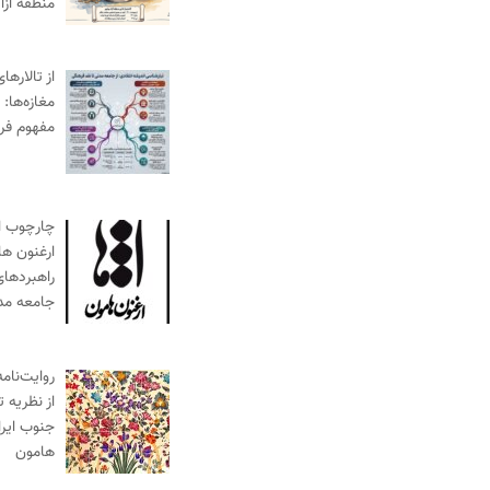
منطقه آز
از تالارها
مغازه‌ها:
مفهوم فر
چارچوب ا
ارغنون ها
راهبردها
جامعه مد
روایت‌نام
از نظریه 
جنوب ایرا
هامون