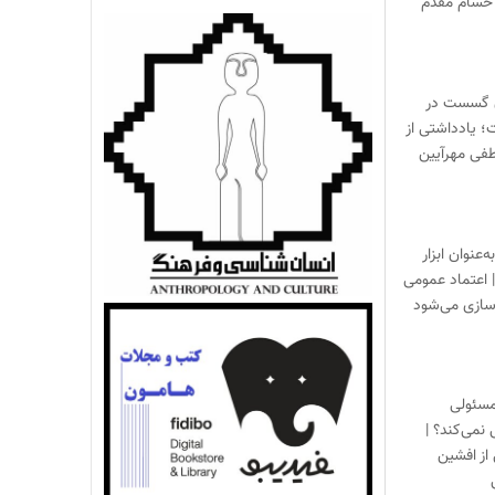
حسام مقدم
 گسست در
؛ یادداشتی از
فی مهرآیین
‌عنوان ابزار
 اعتماد عمومی
زسازی می‌شود
مسئولی
نمی‌کند؟ |
از افشین