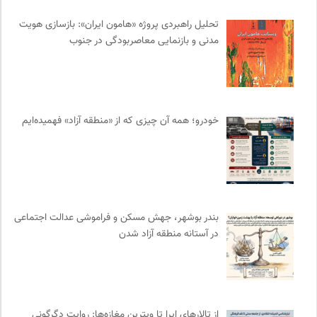
خبرگزاری ایسکانیوز
0
انجمن جامعه شناسی ایران
0
تحلیل راهبردی پروژه «هامون ایران»: بازسازی هویت
مدنی و بازنمایی معاصربودگی در جنوب
موسسه مطالعات فرهنگی وزارت علوم
0
نشر گمان
0
انتشارات گل آذین
0
مجتمع آموزشی نیکوکاری رعد
0
خودرو؛ همه آن چیزی که از «منطقه آزاد» فهمیده‌ایم
سازمان بین المللی پژوهش IUFRO
0
ارغنون هامون | سالنامه بینارشته ای
0
انجمن ایرانی مطالعات زنان
0
سایت معلولین سازمان ملل متحد
0
فل‌سفه؛ محمدسعید حنایی کاشانی
0
بندر بوشهر، جهش مسکن و فراموشی عدالت اجتماعی
انتشارات مروارید
0
در آستانه منطقه آزاد شدن
پرتال جامع علوم انسانی
0
طاقچه | خرید آنلاین کتاب و دانلود کتاب صوتی و الکترونیک
0
میدان | به میدان بیایید
0
نشر کرگدن
0
از تالارهای اپرا تا ویترین مغازه‌ها: روایت دگرگونی