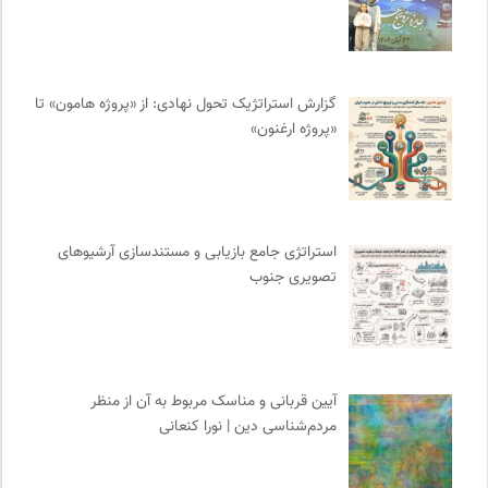
جامعه معلولین ایران
0
انتشارات نگاه
0
مجله پیوست | ماهنامه مدیریت اطلاعات
0
روزنامه پیام ما
0
گزارش استراتژیک تحول نهادی: از «پروژه هامون» تا
«پروژه ارغنون»
مجله حوالی | ما و فضای اطرافمان
0
موسسه حکمت و فلسفه ایران
0
سازمان بین المللی مهاجرت IOM
0
سازمان پزشکان بدون مرز
0
استراتژی جامع بازیابی و مستندسازی آرشیوهای
هزاران سایت
0
تصویری جنوب
دیسکوگرافی | آرشیو کامل موسیقی دانان
0
پیشگاه | همآوایی مجلات
0
موزه سینمای ایران
0
پایگاه دانش جامعه مدنی
0
آیین قربانی و مناسک مربوط به آن از منظر
ترجمان | انتشارات و فصلنامه علوم انسانی
0
مردم‌شناسی دین | نورا کنعانی
فرادید | علم و تکنولوژی
0
روزنامه سازندگی
0