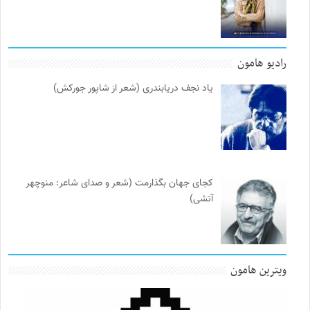
رادیو هامون
یاد نجف دریابندری (شعر از شاپور جورکش)
کجای جهان بگذارمت (شعر و صدای شاعر: منوچهر
آتشی)
ویترین هامون