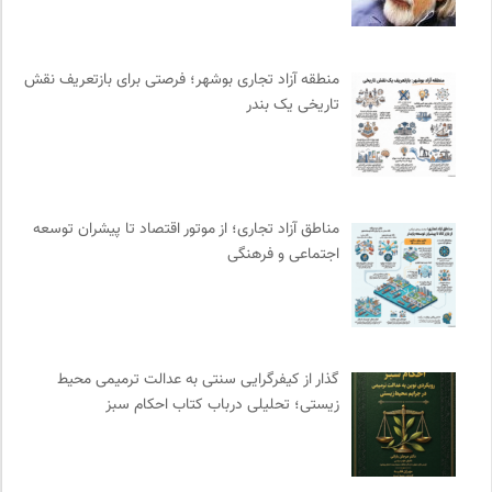
کویرها و بیابانهای ایران
0
ناصر فکوهی | وبسایت شخصی
0
منطقه آزاد تجاری بوشهر؛ فرصتی برای بازتعریف نقش
کانون معلولین توانا
0
تاریخی یک بندر
موزه هنرهای معاصر تهران
0
بنیاد امور بیمارهای خاص
0
نشر اطراف
0
فرهنگ امروز | مجله علوم انسانی
0
مناطق آزاد تجاری؛ از موتور اقتصاد تا پیشران توسعه
نشر نی
0
اجتماعی و فرهنگی
موسسه نیکوکاری مجتبی معین
0
انتشارات اختران
0
انتشارات تیسا
0
دانشکده | ابتکاری برای گردآوری بحث‌های دانشگاهی و تجربه‌های
گذار از کیفرگرایی سنتی به عدالت ترمیمی محیط‌
جهانی درباره‌ی مسایل محلی
0
زیستی؛ تحلیلی درباب کتاب احکام سبز
سوره سینما؛ بانک جامع اطلاعات سینمایی
0
سامانه جامع رسانه ها
0