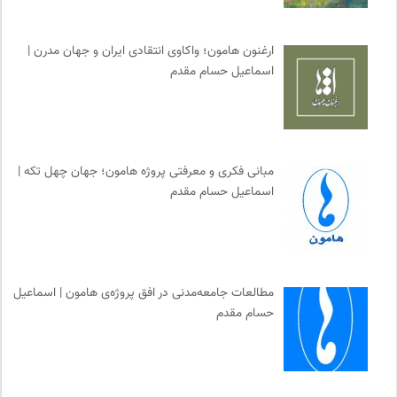
نشر ماهی
0
فرارو | پایگاه خبری تحلیلی
0
ارغنون هامون؛ واکاوی انتقادی ایران و جهان مدرن |
مهرزاد بروجردی | وبسایت شخصی
0
اسماعیل حسام مقدم
انتشارات ثالث
0
دوهفته نامه آوای هامون
0
انتشارات بیدگل
0
برای کانون
0
مبانی فکری و معرفتی پروژه هامون؛ جهان چهل تکه |
اسماعیل حسام مقدم
نوار | مرجع دانلود کتاب صوتی فارسی
0
خوابگرد؛ رضا شکراللهی
0
انسان شناسی و فرهنگ
0
ایران اچ آی وی
0
مطالعات جامعه‌مدنی در افق پروژه‌ی هامون | اسماعیل
بخارا | مجله فرهنگی و هنری
0
حسام مقدم
نشر نو
0
شورای انجمن های علمی کشور
0
پژوهشگاه علوم انسانی و مطالعات فرهنگی
0