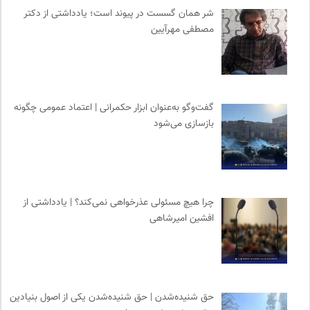
موسسه بین المللی محیط زیست
0
شر همان گسست در پیوند است؛ یادداشتی از دکتر
انتشارات هامون نو
0
مصطفی مهرآیین
جار | کیوسک دیجیتال مطبوعات
0
انجمن متخصصان محیط زیست ایران
0
سازمان بین المللی جوانی IYFNET
0
انتشارات روزنه
0
گفت‌وگو به‌عنوان ابزار حکمرانی | اعتماد عمومی چگونه
بازسازی می‌شود
حرفه هنرمند؛ نشریه هنرهای تصویری
0
ایران کارتون
0
بانک اطلاعات نشریات ایران
0
مرکز توانمندسازی حاکمیت و جامعه
0
چرا هیچ مسئولی عذرخواهی نمی‌کند؟ | یادداشتی از
پیام چارسو | فصلنامه و انتشارات
0
افشین امیرشاهی
نامه هامون | فصلنامه مطالعات فرهنگی
0
انتشارات ققنوس
0
حق شنیده‌شدن | حق شنیده‌شدن یکی از اصول بنیادین