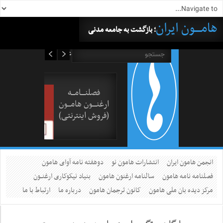
هامــــون ایران
؛ بازگشت به جامعه مدنی
۱۵ مرداد ۱۴۰۵
فصلنــــامـــه
ارغنــــون هامـــون
(فروش اینترنتی)
انجمن هامون ایران
انتشارات هامون نو
دوهفته نامه آوای هامون
فصلنامه نامه هامون
سالنامه ارغنون هامون
بنیاد نیکوکاری ارغنــون
مرکز دیده بان ملی هامون
کانون ترجمان هامون
درباره ما
ارتباط با ما