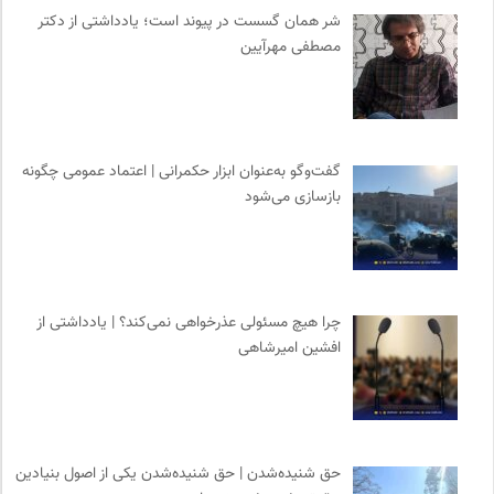
انجمن ایرانی مطالعات فرهنگی و ارتباطات
0
شر همان گسست در پیوند است؛ یادداشتی از دکتر
روزنامه پیام ما
0
مصطفی مهرآیین
فرهنگستان هنر
0
موسسه بین المللی محیط زیست
0
انتشارات شیرازه
0
روزنامه اعتماد
0
گفت‌وگو به‌عنوان ابزار حکمرانی | اعتماد عمومی چگونه
بازسازی می‌شود
نشر قطره
0
میدان | به میدان بیایید
0
کانون ناشنوایان ایران
0
نشر گمان
0
چرا هیچ مسئولی عذرخواهی نمی‌کند؟ | یادداشتی از
ایران کارتون
0
افشین امیرشاهی
موسسه نیکوکاری مجتبی معین
0
بانک اطلاعات نشریات ایران
0
حق شنیده‌شدن | حق شنیده‌شدن یکی از اصول بنیادین