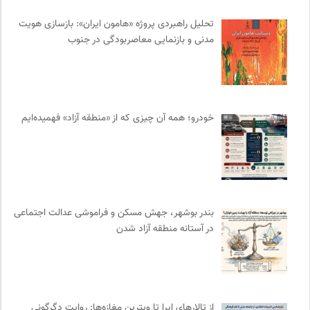
مجتمع آموزشی نیکوکاری رعد
0
کتابخانه تخصصی ادبیات
0
تحلیل راهبردی پروژه «هامون ایران»: بازسازی هویت
مدنی و بازنمایی معاصربودگی در جنوب
فرادید | علم و تکنولوژی
0
پژوهشگاه علوم انسانی و مطالعات فرهنگی
0
فل‌سفه؛ محمدسعید حنایی کاشانی
0
انگاره؛ رسانه علوم اجتماعی
0
خودرو؛ همه آن چیزی که از «منطقه آزاد» فهمیده‌ایم
کانون معلولین توانا
0
ارغنون هامون | سالنامه بینارشته ای
0
جار | کیوسک دیجیتال مطبوعات
0
بخارا | مجله فرهنگی و هنری
0
انتشارات دانشگاه تهران
0
بندر بوشهر، جهش مسکن و فراموشی عدالت اجتماعی
انتشارات روزنه
0
در آستانه منطقه آزاد شدن
چهارراه؛ گذری برای اندیشه ها
0
شورای انجمن های علمی کشور
0
خوابگرد؛ رضا شکراللهی
0
انتشارات اختران
0
از تالارهای اپرا تا ویترین مغازه‌ها: روایت دگرگونی