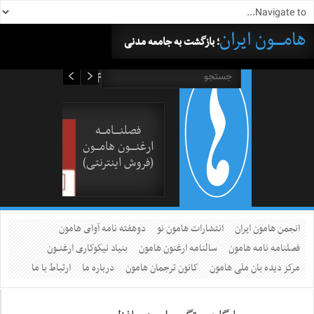
هامــــون ایران
؛ بازگشت به جامعه مدنی
۱۶ مرداد ۱۴۰۵
فصلنــــامـــه
ارغنــــون هامـــون
(فروش اینترنتی)
انجمن هامون ایران
انتشارات هامون نو
دوهفته نامه آوای هامون
فصلنامه نامه هامون
سالنامه ارغنون هامون
بنیاد نیکوکاری ارغنــون
مرکز دیده بان ملی هامون
کانون ترجمان هامون
درباره ما
ارتباط با ما