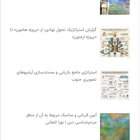
بنیاد امور بیمارهای خاص
0
انتشارات آگاه | نشر آگه
0
مجله آنگاه | آنی برای خودت
0
ایران اچ آی وی
0
گزارش استراتژیک تحول نهادی: از «پروژه هامون» تا
«پروژه ارغنون»
انتشارات ثالث
0
جامعه معلولین ایران
0
طاقچه | خرید آنلاین کتاب و دانلود کتاب صوتی و الکترونیک
0
انجمن ایرانی مطالعات زنان
0
استراتژی جامع بازیابی و مستندسازی آرشیوهای
ملواز | مرجع دانلود موسیقی ملل
0
تصویری جنوب
انتشارات بیدگل
0
انجمن متخصصان محیط زیست ایران
0
ناصر فکوهی | وبسایت شخصی
0
سازمات مطالعه و تدوین کتب علوم انسانی
0
آیین قربانی و مناسک مربوط به آن از منظر
احمد شاملو
0
مردم‌شناسی دین | نورا کنعانی
فرهنگ معاصر: ناشر کتاب‌های مرجع
0
خط صلح | ماهنامه
0