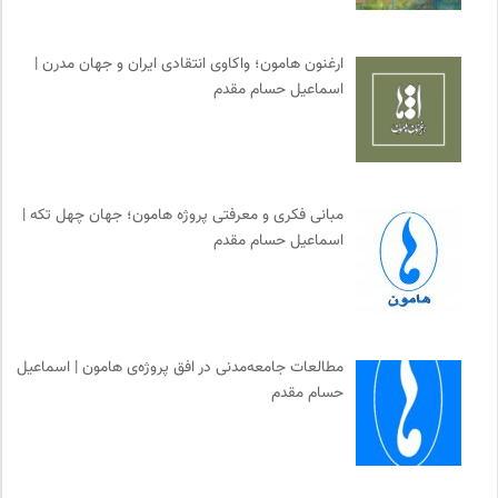
خانه هنرمندان ایران
0
مترجم | فصلنامه علمی فرهنگی
0
ارغنون هامون؛ واکاوی انتقادی ایران و جهان مدرن |
انجمن ایرانشناسی فرانسه
0
اسماعیل حسام مقدم
انجمن جامعه شناسی ایران
0
سازمان بین المللی جوانی IYFNET
0
انسان شناسی و فرهنگ
0
انتشارات ققنوس
0
مبانی فکری و معرفتی پروژه هامون؛ جهان چهل تکه |
اسماعیل حسام مقدم
موزه ملی زنان در هنرها
0
موسسه مطالعات فرهنگی وزارت علوم
0
موزه هنرهای معاصر تهران
0
مجله طراحان ایده | نشریه اقتصادی فرهنگی
0
مطالعات جامعه‌مدنی در افق پروژه‌ی هامون | اسماعیل
هزاران سایت
0
حسام مقدم
سازمان بین المللی پژوهش IUFRO
0
سامانه جامع رسانه ها
0
فرارو | پایگاه خبری تحلیلی
0