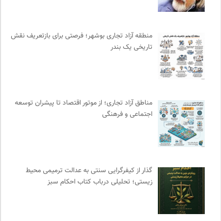
سوره سینما؛ بانک جامع اطلاعات سینمایی
0
نشر لوگوس
0
منطقه آزاد تجاری بوشهر؛ فرصتی برای بازتعریف نقش
حرفه هنرمند؛ نشریه هنرهای تصویری
0
تاریخی یک بندر
نشر مرکز
0
نشر ماهی
0
مجله کوچه | فصلنامه شهر و معماری
0
نشر نی
0
مناطق آزاد تجاری؛ از موتور اقتصاد تا پیشران توسعه
دانشکده | ابتکاری برای گردآوری بحث‌های دانشگاهی و تجربه‌های
اجتماعی و فرهنگی
جهانی درباره‌ی مسایل محلی
0
نشر اطراف
0
پرتال جامع علوم انسانی
0
واژه نامه تخصصی فلسفه
0
گذار از کیفرگرایی سنتی به عدالت ترمیمی محیط‌
فرهنگ امروز | مجله علوم انسانی
0
زیستی؛ تحلیلی درباب کتاب احکام سبز
انتشارات هامون نو
0
انتشارات مروارید
0