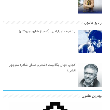
رادیو هامون
یاد نجف دریابندری (شعر از شاپور جورکش)
کجای جهان بگذارمت (شعر و صدای شاعر: منوچهر
آتشی)
ویترین هامون