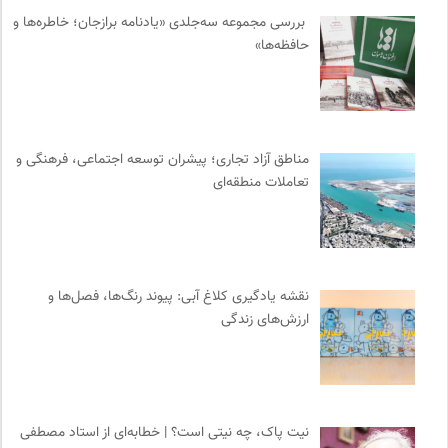
پژوهشگاه علوم انسانی و مطالعات فرهنگی
0
بررسی مجموعه سه‌جلدی «یادنامه برازجان؛ خاطره‌ها و
مرکز توانمندسازی حاکمیت و جامعه
0
حافظه‌ها»
پیشگاه | همآوایی مجلات
0
انتشارات تیسا
0
موسسه مطالعات فرهنگی وزارت علوم
0
نشر افکار
0
مناطق آزاد تجاری؛ پیشران توسعه اجتماعی، فرهنگی و
موسسه بین المللی محیط زیست
0
تعاملات منطقه‌ای
مجله حوالی | ما و فضای اطرافمان
0
کتابخانه تخصصی ادبیات
0
سامانه جامع رسانه ها
0
انتشارات ثالث
0
نقشه یادگیری کلاغ آبی: پیوند رنگ‌ها، فصل‌ها و
ارزش‌های زندگی
سازمان بین المللی جوانی IYFNET
0
نشر لوگوس
0
انتشارات نگاه
0
سازمان بین المللی پژوهش IUFRO
0
نیت پاک، چه نیتی است؟ | خطابه‌ای از استاد مصطفی
مجتمع آموزشی نیکوکاری رعد
0