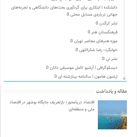
دانشکده | ابتکاری برای گردآوری بحث‌های دانشگاهی و تجربه‌های
جهانی درباره‌ی مسایل محلی
0
نشر کرگدن
0
فرهنگستان هنر
0
موزه هنرهای معاصر تهران
0
خوابگرد؛ رضا شکراللهی
0
نشر نی
0
دیسکوگرافی | آرشیو کامل موسیقی دانان
0
ارغنون هامون | سالنامه بینارشته ای
0
تقویم تاریخ
0
مقاله و یادداشت
برای کانون
0
اقتصاد دریامحور؛ بازتعریف جایگاه بوشهر در اقتصاد
خانه هنرمندان ایران
0
ملی و منطقه‌ای
پایگاه دانش جامعه مدنی
0
سازمان پزشکان بدون مرز
0
دوهفته نامه آوای هامون
0