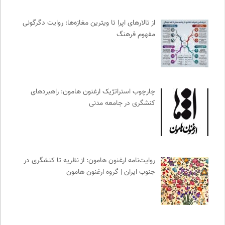
حرفه هنرمند؛ نشریه هنرهای تصویری
0
از تالارهای اپرا تا ویترین مغازه‌ها: روایت دگرگونی
انتشارات اختران
0
مفهوم فرهنگ
فرارو | پایگاه خبری تحلیلی
0
مجله پیوست | ماهنامه مدیریت اطلاعات
0
ملواز | مرجع دانلود موسیقی ملل
0
انجمن ایرانی مطالعات زنان
0
چارچوب استراتژیک ارغنون هامون: راهبردهای
موسسه نیکوکاری مجتبی معین
0
کنشگری در جامعه مدنی
سوره سینما؛ بانک جامع اطلاعات سینمایی
0
ایران اچ آی وی
0
نشر مرکز
0
فرهنگ معاصر: ناشر کتاب‌های مرجع
0
روایت‌نامه ارغنون هامون: از نظریه تا کنشگری در
جنوب ایران | گروه ارغنون هامون
کانون ناشنوایان ایران
0
روزنامه سازندگی
0
جامعه معلولین ایران
0
انتشارات هرمس
0