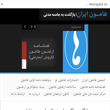
هامــــون ایران
؛ بازگشت به جامعه مدنی
۱۷ مرداد ۱۴۰۵
فصلنــــامـــه
ارغنــــون هامـــون
(فروش اینترنتی)
انجمن هامون ایران
انتشارات هامون نو
دوهفته نامه آوای هامون
فصلنامه نامه هامون
سالنامه ارغنون هامون
بنیاد نیکوکاری ارغنــون
مرکز دیده بان ملی هامون
کانون ترجمان هامون
درباره ما
ارتباط با ما