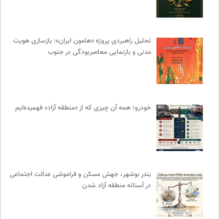
انسان شناسی و فرهنگ
0
فرهنگ امروز | مجله علوم انسانی
0
انجمن ایرانی مطالعات فرهنگی و ارتباطات
0
تحلیل راهبردی پروژه «هامون ایران»: بازسازی هویت
مجله گیلگمش | فصلنامه میراث و گردشگری
0
مدنی و بازنمایی معاصربودگی در جنوب
نشر نو
0
ترجمان | انتشارات و فصلنامه علوم انسانی
0
پیام چارسو | فصلنامه و انتشارات
0
فرادید | علم و تکنولوژی
0
خودرو؛ همه آن چیزی که از «منطقه آزاد» فهمیده‌ایم
موزه ملی زنان در هنرها
0
مترجم | فصلنامه علمی فرهنگی
0
خط صلح | ماهنامه
0
پرتال جامع علوم انسانی
0
انتشارات دانشگاه تهران
0
بندر بوشهر، جهش مسکن و فراموشی عدالت اجتماعی
در آستانه منطقه آزاد شدن
ایران کارتون
0
بانک اطلاعات نشریات ایران
0
روزنامه اعتماد
0