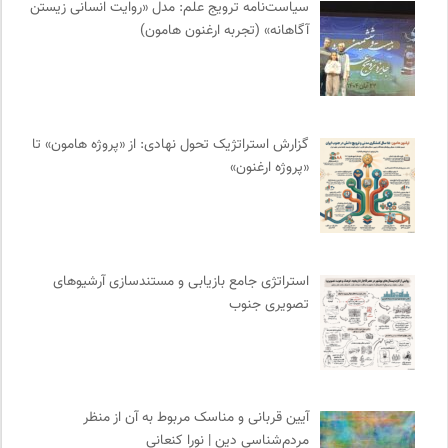
سیاست‌نامه ترویج علم: مدل «روایت انسانی زیستن
نامه هامون | فصلنامه مطالعات فرهنگی
0
آگاهانه» (تجربه ارغنون هامون)
کانون معلولین توانا
0
میدان | به میدان بیایید
0
چهارراه؛ گذری برای اندیشه ها
0
نشر گمان
0
گزارش استراتژیک تحول نهادی: از «پروژه هامون» تا
سازمان بین المللی مهاجرت IOM
0
«پروژه ارغنون»
رادیو تراژدی
0
جار | کیوسک دیجیتال مطبوعات
0
ناولر | برای رمان خوان ها
0
انتشارات روزنه
0
استراتژی جامع بازیابی و مستندسازی آرشیوهای
موسسه حکمت و فلسفه ایران
0
تصویری جنوب
بنیاد امور بیمارهای خاص
0
وینش | سایت معرفی و نقد کتاب
0
انجمن متخصصان محیط زیست ایران
0
طاقچه | خرید آنلاین کتاب و دانلود کتاب صوتی و الکترونیک
0
آیین قربانی و مناسک مربوط به آن از منظر
مردم‌شناسی دین | نورا کنعانی
نشر اطراف
0