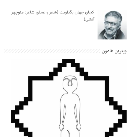
کجای جهان بگذارمت (شعر و صدای شاعر: منوچهر
آتشی)
ویترین هامون