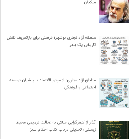
ملکیان
مهرزاد بروجردی | وبسایت شخصی
0
انتشارات بیدگل
0
فیدیبو | کتاب الکترونیک و صوتی
0
انتشارات شیرازه
0
منطقه آزاد تجاری بوشهر؛ فرصتی برای بازتعریف نقش
سایت معلولین سازمان ملل متحد
0
تاریخی یک بندر
هزاران سایت
0
مجله آنگاه | آنی برای خودت
0
واژه نامه تخصصی فلسفه
0
مجله کوچه | فصلنامه شهر و معماری
0
مناطق آزاد تجاری؛ از موتور اقتصاد تا پیشران توسعه
اجتماعی و فرهنگی
مرجع انچمن های علمی ایران
0
ناصر فکوهی | وبسایت شخصی
0
نشر ماهی
0
انجمن ایرانشناسی فرانسه
0
گذار از کیفرگرایی سنتی به عدالت ترمیمی محیط‌
موزه سینمای ایران
0
زیستی؛ تحلیلی درباب کتاب احکام سبز
نشر قطره
0