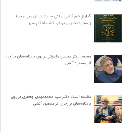
جامعه معلولین ایران
0
مجتمع آموزشی نیکوکاری رعد
0
گذار از کیفرگرایی سنتی به عدالت ترمیمی محیط‌
زیستی؛ تحلیلی درباب کتاب احکام سبز
پیشگاه | همآوایی مجلات
0
کمیسیون ملی یونسکو در ایران
0
سازمان بین المللی مهاجرت IOM
0
احمد شاملو
0
مقدمه دکتر محسن ملکوتی بر روی یادنامه‌های برازجان
طاقچه | خرید آنلاین کتاب و دانلود کتاب صوتی و الکترونیک
0
اثر مسعود آتشی
نشر اطراف
0
انتشارات شیرازه
0
مهرزاد بروجردی | وبسایت شخصی
0
انتشارات روزنه
0
مقدمه‌ استاد دکتر سید محمدمهدی جعفری بر روی
روزنامه سازندگی
0
یادنامه‌های برازجان اثر مسعود آتشی
مجله پیوست | ماهنامه مدیریت اطلاعات
0
نشر گمان
0
موزه هنرهای معاصر تهران
0