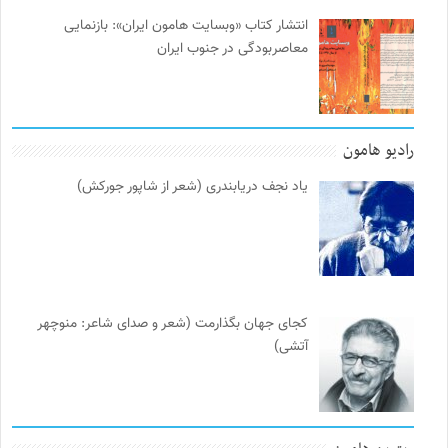
انتشار کتاب «وبسایت هامون ایران»: بازنمایی
معاصربودگی در جنوب ایران
رادیو هامون
یاد نجف دریابندری (شعر از شاپور جورکش)
کجای جهان بگذارمت (شعر و صدای شاعر: منوچهر
آتشی)