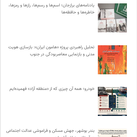
دیسکوگرافی | آرشیو کامل موسیقی دانان
0
یادنامه‌های برازجان؛ اسم‌ها و رسم‌ها، رازها و رمزها،
ایران اچ آی وی
0
خاطره‌ها و حافظه‌ها
دانشکده | ابتکاری برای گردآوری بحث‌های دانشگاهی و تجربه‌های
جهانی درباره‌ی مسایل محلی
0
انتشارات اختران
0
روزنامه پیام ما
0
تحلیل راهبردی پروژه «هامون ایران»: بازسازی هویت
مدنی و بازنمایی معاصربودگی در جنوب
جار | کیوسک دیجیتال مطبوعات
0
پایگاه دانش جامعه مدنی
0
آفتاب کلوت
0
آوانگارد | معرفی، بررسی و خرید کتاب
0
خودرو؛ همه آن چیزی که از «منطقه آزاد» فهمیده‌ایم
انتشارات گل آذین
0
فرهنگ امروز | مجله علوم انسانی
0
انجمن انسان شناسی ایران
0
ترجمان | انتشارات و فصلنامه علوم انسانی
0
نشر نی
0
بندر بوشهر، جهش مسکن و فراموشی عدالت اجتماعی
موسسه نیکوکاری مجتبی معین
0