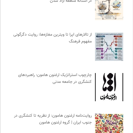
در آستانه منطقه آزاد شدن
موزه ملی زنان در هنرها
0
نشر لوگوس
0
انجمن ایرانی مطالعات زنان
0
برای کانون
0
از تالارهای اپرا تا ویترین مغازه‌ها: روایت دگرگونی
مترجم | فصلنامه علمی فرهنگی
0
مفهوم فرهنگ
سازمان بین المللی جوانی IYFNET
0
ارغنون هامون | سالنامه بینارشته ای
0
نشر نو
0
کویرها و بیابانهای ایران
0
چارچوب استراتژیک ارغنون هامون: راهبردهای
کنشگری در جامعه مدنی
کانون ناشنوایان ایران
0
فیدیبو | کتاب الکترونیک و صوتی
0
انجمن ایرانی مطالعات فرهنگی و ارتباطات
0
نوار | مرجع دانلود کتاب صوتی فارسی
0
روایت‌نامه ارغنون هامون: از نظریه تا کنشگری در
رادیو تراژدی
0
جنوب ایران | گروه ارغنون هامون
انتشارات هرمس
0