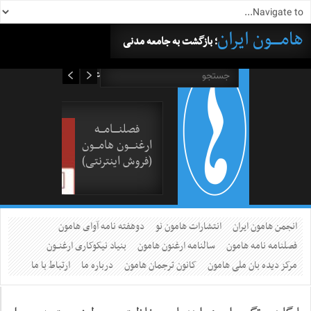
هامــــون ایران
؛ بازگشت به جامعه مدنی
۱۸ مرداد ۱۴۰۵
فصلنــــامـــه
ارغنــــون هامـــون
(فروش اینترنتی)
انجمن هامون ایران
انتشارات هامون نو
دوهفته نامه آوای هامون
فصلنامه نامه هامون
سالنامه ارغنون هامون
بنیاد نیکوکاری ارغنــون
مرکز دیده بان ملی هامون
کانون ترجمان هامون
درباره ما
ارتباط با ما