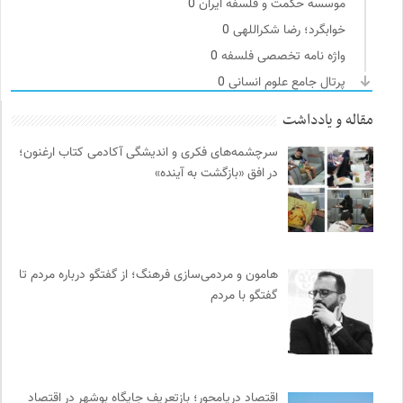
موسسه حکمت و فلسفه ایران
0
خوابگرد؛ رضا شکراللهی
0
واژه نامه تخصصی فلسفه
0
پرتال جامع علوم انسانی
0
سوره سینما؛ بانک جامع اطلاعات سینمایی
0
مقاله و یادداشت
بخارا | مجله فرهنگی و هنری
0
سرچشمه‌های فکری و اندیشگی آکادمی کتاب ارغنون؛
مجله طراحان ایده | نشریه اقتصادی فرهنگی
0
در افق «بازگشت به آینده»
فرادید | علم و تکنولوژی
0
ناولر | برای رمان خوان ها
0
ملواز | مرجع دانلود موسیقی ملل
0
سازمان پزشکان بدون مرز
0
هامون و مردمی‌سازی فرهنگ؛ از گفتگو درباره مردم تا
انتشارات نگاه
0
گفتگو با مردم
نشر کرگدن
0
فل‌سفه؛ محمدسعید حنایی کاشانی
0
خانه هنرمندان ایران
0
کانون معلولین توانا
0
اقتصاد دریامحور؛ بازتعریف جایگاه بوشهر در اقتصاد