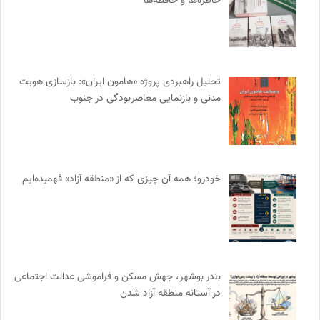
خاطره‌ها و حافظه‌ها
مجله آنگاه | آنی برای خودت
0
انتشارات بیدگل
0
پرتال جامع علوم انسانی
0
تحلیل راهبردی پروژه «هامون ایران»: بازسازی هویت
آفتاب کلوت
0
مدنی و بازنمایی معاصربودگی در جنوب
تقویم تاریخ
0
انجمن ایرانشناسی فرانسه
0
نشر نی
0
انتشارات آگاه | نشر آگه
0
خودرو؛ همه آن چیزی که از «منطقه آزاد» فهمیده‌ایم
فرهنگستان هنر
0
جار | کیوسک دیجیتال مطبوعات
0
واژه نامه تخصصی فلسفه
0
شورای انجمن های علمی کشور
0
انجمن متخصصان محیط زیست ایران
0
بندر بوشهر، جهش مسکن و فراموشی عدالت اجتماعی
نشر ماهی
0
در آستانه منطقه آزاد شدن
مجتمع آموزشی نیکوکاری رعد
0