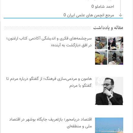
احمد شاملو
0
مرجع انچمن های علمی ایران
0
فرادید | علم و تکنولوژی
0
مقاله و یادداشت
انتشارات دانشگاه تهران
0
سرچشمه‌های فکری و اندیشگی آکادمی کتاب ارغنون؛
مجله صنوبر | فصلنامه طبیعت و محیط زیست
0
در افق «بازگشت به آینده»
میدان | به میدان بیایید
0
انتشارات گل آذین
0
سازمان بین المللی جوانی IYFNET
0
سایت معلولین سازمان ملل متحد
0
هامون و مردمی‌سازی فرهنگ؛ از گفتگو درباره مردم تا
کمیته بین المللی صلیب سرخ
0
گفتگو با مردم
نشر کرگدن
0
انسان شناسی و فرهنگ
0
سازمات مطالعه و تدوین کتب علوم انسانی
0
روزنامه سازندگی
0
اقتصاد دریامحور؛ بازتعریف جایگاه بوشهر در اقتصاد
ملی و منطقه‌ای
انجمن ایرانی مطالعات زنان
0