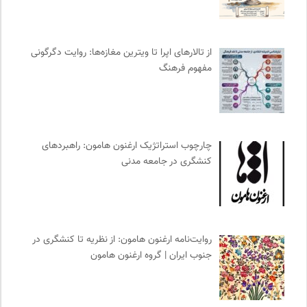
موسسه نیکوکاری مجتبی معین
0
خبرگزاری ایسکانیوز
0
حرفه هنرمند؛ نشریه هنرهای تصویری
0
از تالارهای اپرا تا ویترین مغازه‌ها: روایت دگرگونی
مفهوم فرهنگ
نشر گمان
0
مرکز توانمندسازی حاکمیت و جامعه
0
طاقچه | خرید آنلاین کتاب و دانلود کتاب صوتی و الکترونیک
0
دوهفته نامه آوای هامون
0
چارچوب استراتژیک ارغنون هامون: راهبردهای
کانون معلولین توانا
0
کنشگری در جامعه مدنی
ایران اچ آی وی
0
ارغنون هامون | سالنامه بینارشته ای
0
نشر قطره
0
انتشارات شیرازه
0
روایت‌نامه ارغنون هامون: از نظریه تا کنشگری در
مترجم | فصلنامه علمی فرهنگی
0
جنوب ایران | گروه ارغنون هامون
انجمن جامعه شناسی ایران
0
دانشکده | ابتکاری برای گردآوری بحث‌های دانشگاهی و تجربه‌های
جهانی درباره‌ی مسایل محلی
0