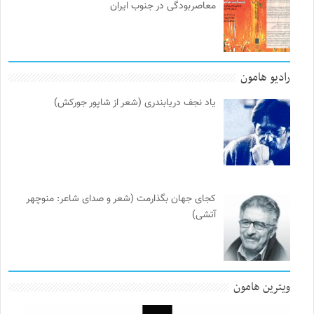
معاصربودگی در جنوب ایران
رادیو هامون
یاد نجف دریابندری (شعر از شاپور جورکش)
کجای جهان بگذارمت (شعر و صدای شاعر: منوچهر
آتشی)
ویترین هامون