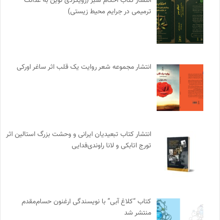
انتشار کتاب احکام سبز (رویکردی نوین به عدالت
ترمیمی در جرایم محیط‌ زیستی)
انتشار مجموعه شعر روایت یک قلب اثر ساغر اورکی
انتشار کتاب تبعیدیان ایرانی و وحشت بزرگ استالین اثر
تورج اتابکی و لانا راوندی‌فدایی
کتاب “کلاغ آبی” با نویسندگی ارغنون حسام‌مقدم
منتشر شد