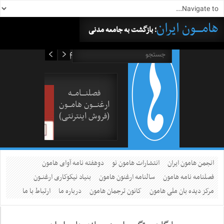
هامــــون ایران
؛ بازگشت به جامعه مدنی
۱۹ مرداد ۱۴۰۵
فصلنــــامـــه
ارغنــــون هامـــون
(فروش اینترنتی)
انجمن هامون ایران
انتشارات هامون نو
دوهفته نامه آوای هامون
فصلنامه نامه هامون
سالنامه ارغنون هامون
بنیاد نیکوکاری ارغنــون
مرکز دیده بان ملی هامون
کانون ترجمان هامون
درباره ما
ارتباط با ما