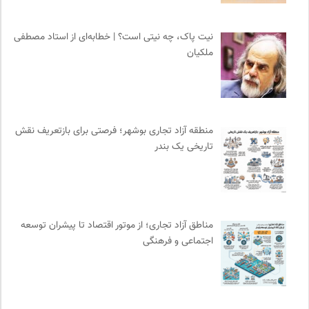
فرهنگ معاصر: ناشر کتاب‌های مرجع
0
نیت پاک، چه نیتی است؟ | خطابه‌ای از استاد مصطفی
انجمن ایرانی مطالعات فرهنگی و ارتباطات
0
ملکیان
رادیو تراژدی
0
انتشارات ثالث
0
برای کانون
0
آوانگارد | معرفی، بررسی و خرید کتاب
0
منطقه آزاد تجاری بوشهر؛ فرصتی برای بازتعریف نقش
مجله طراحان ایده | نشریه اقتصادی فرهنگی
0
تاریخی یک بندر
سوره سینما؛ بانک جامع اطلاعات سینمایی
0
انتشارات نگاه
0
بنیاد امور بیمارهای خاص
0
مجله پیوست | ماهنامه مدیریت اطلاعات
0
مناطق آزاد تجاری؛ از موتور اقتصاد تا پیشران توسعه
نوار | مرجع دانلود کتاب صوتی فارسی
0
اجتماعی و فرهنگی
انجمن انسان شناسی ایران
0
انتشارات ققنوس
0
روزنامه اعتماد
0