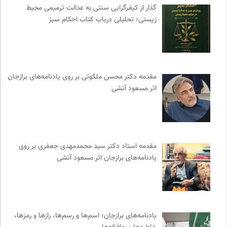
ایران کارتون
0
گذار از کیفرگرایی سنتی به عدالت ترمیمی محیط‌
زیستی؛ تحلیلی درباب کتاب احکام سبز
وینش | سایت معرفی و نقد کتاب
0
خط صلح | ماهنامه
0
موسسه حکمت و فلسفه ایران
0
انتشارات اختران
0
مقدمه دکتر محسن ملکوتی بر روی یادنامه‌های برازجان
نامه هامون | فصلنامه مطالعات فرهنگی
0
اثر مسعود آتشی
انگاره؛ رسانه علوم اجتماعی
0
کتابخانه تخصصی ادبیات
0
سازمان پزشکان بدون مرز
0
فل‌سفه؛ محمدسعید حنایی کاشانی
0
مقدمه‌ استاد دکتر سید محمدمهدی جعفری بر روی
انتشارات تیسا
0
یادنامه‌های برازجان اثر مسعود آتشی
ناولر | برای رمان خوان ها
0
سازمان بین المللی مهاجرت IOM
0
پیشگاه | همآوایی مجلات
0
بانک اطلاعات نشریات ایران
0
یادنامه‌های برازجان؛ اسم‌ها و رسم‌ها، رازها و رمزها،
انتشارات روزنه
0