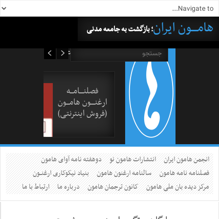
هامــــون ایران
؛ بازگشت به جامعه مدنی
۱۸ مرداد ۱۴۰۵
فصلنــــامـــه
ارغنــــون هامـــون
(فروش اینترنتی)
انجمن هامون ایران
انتشارات هامون نو
دوهفته نامه آوای هامون
فصلنامه نامه هامون
سالنامه ارغنون هامون
بنیاد نیکوکاری ارغنــون
مرکز دیده بان ملی هامون
کانون ترجمان هامون
درباره ما
ارتباط با ما