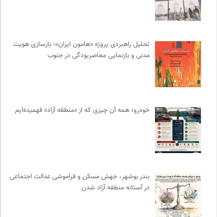
بخارا | مجله فرهنگی و هنری
0
روزنامه سازندگی
0
نشر اطراف
0
تحلیل راهبردی پروژه «هامون ایران»: بازسازی هویت
انتشارات شیرازه
0
مدنی و بازنمایی معاصربودگی در جنوب
موسسه بین المللی محیط زیست
0
ترجمان | انتشارات و فصلنامه علوم انسانی
0
سازمات مطالعه و تدوین کتب علوم انسانی
0
روزنامه اعتماد
0
خودرو؛ همه آن چیزی که از «منطقه آزاد» فهمیده‌ایم
ناولر | برای رمان خوان ها
0
روزنامه پیام ما
0
نشر ماهی
0
طاقچه | خرید آنلاین کتاب و دانلود کتاب صوتی و الکترونیک
0
آفتاب کلوت
0
بندر بوشهر، جهش مسکن و فراموشی عدالت اجتماعی
فرهنگ معاصر: ناشر کتاب‌های مرجع
0
در آستانه منطقه آزاد شدن
انتشارات بیدگل
0
انتشارات نگاه
0