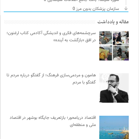
سازمان پزشکان بدون مرز
0
انگاره؛ رسانه علوم اجتماعی
0
مقاله و یادداشت
نشر لوگوس
0
سرچشمه‌های فکری و اندیشگی آکادمی کتاب ارغنون؛
میدان | به میدان بیایید
0
در افق «بازگشت به آینده»
مجله پیوست | ماهنامه مدیریت اطلاعات
0
نشر قطره
0
سازمان بین المللی جوانی IYFNET
0
سامانه جامع رسانه ها
0
هامون و مردمی‌سازی فرهنگ؛ از گفتگو درباره مردم تا
سازمان بین المللی پژوهش IUFRO
0
گفتگو با مردم
موسسه حکمت و فلسفه ایران
0
تقویم تاریخ
0
موزه ملی زنان در هنرها
0
دوهفته نامه آوای هامون
0
اقتصاد دریامحور؛ بازتعریف جایگاه بوشهر در اقتصاد
ملی و منطقه‌ای
انتشارات گل آذین
0
کتابخانه تخصصی ادبیات
0