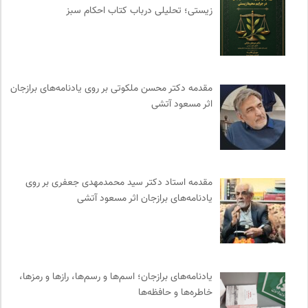
زیستی؛ تحلیلی درباب کتاب احکام سبز
مرجع انچمن های علمی ایران
0
جار | کیوسک دیجیتال مطبوعات
0
انتشارات مروارید
0
انتشارات ثالث
0
مقدمه دکتر محسن ملکوتی بر روی یادنامه‌های برازجان
خبرگزاری ایسکانیوز
0
اثر مسعود آتشی
انتشارات اختران
0
مجتمع آموزشی نیکوکاری رعد
0
کانون ناشنوایان ایران
0
احمد شاملو
0
مقدمه‌ استاد دکتر سید محمدمهدی جعفری بر روی
مجله صنوبر | فصلنامه طبیعت و محیط زیست
0
یادنامه‌های برازجان اثر مسعود آتشی
نشر نو
0
انتشارات تیسا
0
ناصر فکوهی | وبسایت شخصی
0
انجمن انسان شناسی ایران
0
یادنامه‌های برازجان؛ اسم‌ها و رسم‌ها، رازها و رمزها،
مهرزاد بروجردی | وبسایت شخصی
0
خاطره‌ها و حافظه‌ها