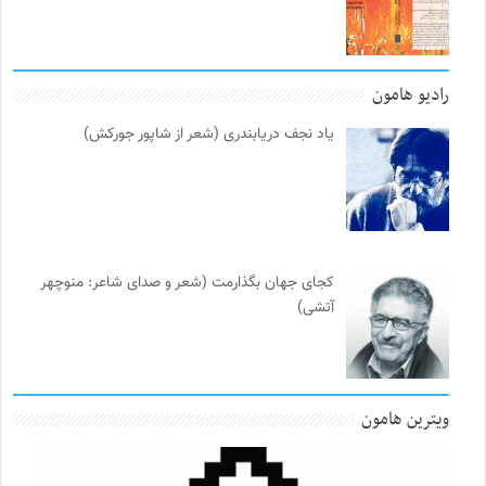
رادیو هامون
یاد نجف دریابندری (شعر از شاپور جورکش)
کجای جهان بگذارمت (شعر و صدای شاعر: منوچهر
آتشی)
ویترین هامون