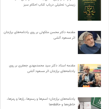
زیستی؛ تحلیلی درباب کتاب احکام سبز
نشر لوگوس
0
انتشارات روزنه
0
ایران اچ آی وی
0
پرتال جامع علوم انسانی
0
مقدمه دکتر محسن ملکوتی بر روی یادنامه‌های برازجان
هزاران سایت
0
اثر مسعود آتشی
دانشکده | ابتکاری برای گردآوری بحث‌های دانشگاهی و تجربه‌های
جهانی درباره‌ی مسایل محلی
0
خانه هنرمندان ایران
0
مهرزاد بروجردی | وبسایت شخصی
0
مقدمه‌ استاد دکتر سید محمدمهدی جعفری بر روی
نشر نو
0
یادنامه‌های برازجان اثر مسعود آتشی
انتشارات هرمس
0
رادیو تراژدی
0
تقویم تاریخ
0
انتشارات ققنوس
0
یادنامه‌های برازجان؛ اسم‌ها و رسم‌ها، رازها و رمزها،
مرجع انچمن های علمی ایران
0
خاطره‌ها و حافظه‌ها