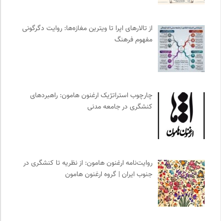
کمیته بین المللی صلیب سرخ
0
نشر کرگدن
0
از تالارهای اپرا تا ویترین مغازه‌ها: روایت دگرگونی
انجمن متخصصان محیط زیست ایران
0
مفهوم فرهنگ
دیسکوگرافی | آرشیو کامل موسیقی دانان
0
انتشارات اختران
0
آوانگارد | معرفی، بررسی و خرید کتاب
0
مجله حوالی | ما و فضای اطرافمان
0
چارچوب استراتژیک ارغنون هامون: راهبردهای
کنشگری در جامعه مدنی
ناصر فکوهی | وبسایت شخصی
0
روزنامه سازندگی
0
پژوهشگاه علوم انسانی و مطالعات فرهنگی
0
انتشارات مروارید
0
روایت‌نامه ارغنون هامون: از نظریه تا کنشگری در
کانون ناشنوایان ایران
0
جنوب ایران | گروه ارغنون هامون
موسسه نیکوکاری مجتبی معین
0
خوابگرد؛ رضا شکراللهی
0
آفتاب کلوت
0