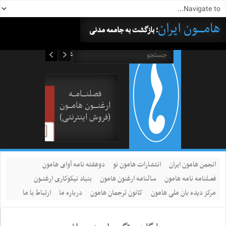
هامــــون ایران
؛ بازگشت به جامعه مدنی
۱۸ مرداد ۱۴۰۵
فصلنــــامـــه
ارغنــــون هامـــون
(فروش اینترنتی)
انجمن هامون ایران
انتشارات هامون نو
دوهفته نامه آوای هامون
فصلنامه نامه هامون
سالنامه ارغنون هامون
بنیاد نیکوکاری ارغنــون
مرکز دیده بان ملی هامون
کانون ترجمان هامون
درباره ما
ارتباط با ما