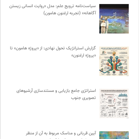
کانون معلولین توانا
0
سیاست‌نامه ترویج علم: مدل «روایت انسانی زیستن
پیام چارسو | فصلنامه و انتشارات
0
آگاهانه» (تجربه ارغنون هامون)
طاقچه | خرید آنلاین کتاب و دانلود کتاب صوتی و الکترونیک
0
موسسه حکمت و فلسفه ایران
0
سازمان بین المللی جوانی IYFNET
0
مترجم | فصلنامه علمی فرهنگی
0
گزارش استراتژیک تحول نهادی: از «پروژه هامون» تا
«پروژه ارغنون»
موسسه مطالعات فرهنگی وزارت علوم
0
بنیاد امور بیمارهای خاص
0
انجمن ایرانی مطالعات فرهنگی و ارتباطات
0
فرارو | پایگاه خبری تحلیلی
0
استراتژی جامع بازیابی و مستندسازی آرشیوهای
موزه سینمای ایران
0
تصویری جنوب
نوار | مرجع دانلود کتاب صوتی فارسی
0
چهارراه؛ گذری برای اندیشه ها
0
آیین قربانی و مناسک مربوط به آن از منظر