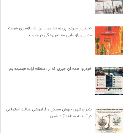
مجله طراحان ایده | نشریه اقتصادی فرهنگی
0
موزه ملی زنان در هنرها
0
فرهنگستان هنر
0
روزنامه پیام ما
0
تحلیل راهبردی پروژه «هامون ایران»: بازسازی هویت
مدنی و بازنمایی معاصربودگی در جنوب
دوهفته نامه آوای هامون
0
انجمن ایرانی مطالعات زنان
0
شورای انجمن های علمی کشور
0
جامعه معلولین ایران
0
خودرو؛ همه آن چیزی که از «منطقه آزاد» فهمیده‌ایم
انتشارات بیدگل
0
انتشارات گل آذین
0
انجمن جامعه شناسی ایران
0
سازمان پزشکان بدون مرز
0
مرکز توانمندسازی حاکمیت و جامعه
0
بندر بوشهر، جهش مسکن و فراموشی عدالت اجتماعی
انجمن انسان شناسی ایران
0
در آستانه منطقه آزاد شدن
نشر گمان
0
نشر ماهی
0