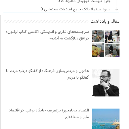
جار | کیوسک دیجیتال مطبوعات
0
سوره سینما؛ بانک جامع اطلاعات سینمایی
0
فل‌سفه؛ محمدسعید حنایی کاشانی
0
مقاله و یادداشت
خط صلح | ماهنامه
0
سرچشمه‌های فکری و اندیشگی آکادمی کتاب ارغنون؛
انگاره؛ رسانه علوم اجتماعی
0
در افق «بازگشت به آینده»
ایران کارتون
0
احمد شاملو
0
پایگاه دانش جامعه مدنی
0
مجله کوچه | فصلنامه شهر و معماری
0
هامون و مردمی‌سازی فرهنگ؛ از گفتگو درباره مردم تا
خبرگزاری ایسکانیوز
0
گفتگو با مردم
کمیسیون ملی یونسکو در ایران
0
نشر قطره
0
مجله صنوبر | فصلنامه طبیعت و محیط زیست
0
حرفه هنرمند؛ نشریه هنرهای تصویری
0
اقتصاد دریامحور؛ بازتعریف جایگاه بوشهر در اقتصاد
ملی و منطقه‌ای
روزنامه اعتماد
0
انتشارات شیرازه
0