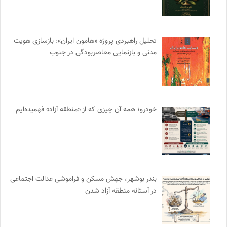
کویرها و بیابانهای ایران
0
سازمان پزشکان بدون مرز
0
تحلیل راهبردی پروژه «هامون ایران»: بازسازی هویت
مرکز توانمندسازی حاکمیت و جامعه
0
مدنی و بازنمایی معاصربودگی در جنوب
نشر ماهی
0
پیام چارسو | فصلنامه و انتشارات
0
روزنامه سازندگی
0
سازمات مطالعه و تدوین کتب علوم انسانی
0
خودرو؛ همه آن چیزی که از «منطقه آزاد» فهمیده‌ایم
انجمن ایرانی مطالعات زنان
0
انتشارات هرمس
0
فرارو | پایگاه خبری تحلیلی
0
کمیته بین المللی صلیب سرخ
0
انتشارات ققنوس
0
بندر بوشهر، جهش مسکن و فراموشی عدالت اجتماعی
موزه ملی زنان در هنرها
0
در آستانه منطقه آزاد شدن
احمد شاملو
0
انتشارات تیسا
0