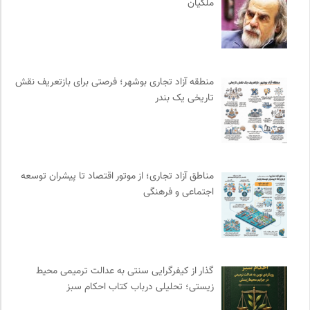
ملکیان
انگاره؛ رسانه علوم اجتماعی
0
مجله آنگاه | آنی برای خودت
0
سازمان بین المللی پژوهش IUFRO
0
کارزار | بستر آنلاین کمپین‌های جمع آوری امضا
0
منطقه آزاد تجاری بوشهر؛ فرصتی برای بازتعریف نقش
خوابگرد؛ رضا شکراللهی
0
تاریخی یک بندر
فرادید | علم و تکنولوژی
0
انتشارات ثالث
0
سایت معلولین سازمان ملل متحد
0
مجتمع آموزشی نیکوکاری رعد
0
مناطق آزاد تجاری؛ از موتور اقتصاد تا پیشران توسعه
سامانه جامع رسانه ها
0
اجتماعی و فرهنگی
مجله صنوبر | فصلنامه طبیعت و محیط زیست
0
موزه هنرهای معاصر تهران
0
بنیاد امور بیمارهای خاص
0
هزاران سایت
0
گذار از کیفرگرایی سنتی به عدالت ترمیمی محیط‌
انجمن ایرانی مطالعات فرهنگی و ارتباطات
0
زیستی؛ تحلیلی درباب کتاب احکام سبز
انتشارات روزنه
0