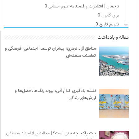
ترجمان | انتشارات و فصلنامه علوم انسانی
0
برای کانون
0
تقویم تاریخ
0
کتابخانه تخصصی ادبیات
0
مقاله و یادداشت
مجله کوچه | فصلنامه شهر و معماری
0
مناطق آزاد تجاری؛ پیشران توسعه اجتماعی، فرهنگی و
مهرزاد بروجردی | وبسایت شخصی
0
تعاملات منطقه‌ای
انجمن متخصصان محیط زیست ایران
0
بانک اطلاعات نشریات ایران
0
انجمن جامعه شناسی ایران
0
فل‌سفه؛ محمدسعید حنایی کاشانی
0
نقشه یادگیری کلاغ آبی: پیوند رنگ‌ها، فصل‌ها و
خبرگزاری ایسکانیوز
0
ارزش‌های زندگی
انتشارات نگاه
0
فرهنگ معاصر: ناشر کتاب‌های مرجع
0
انتشارات آگاه | نشر آگه
0
موزه سینمای ایران
0
نیت پاک، چه نیتی است؟ | خطابه‌ای از استاد مصطفی