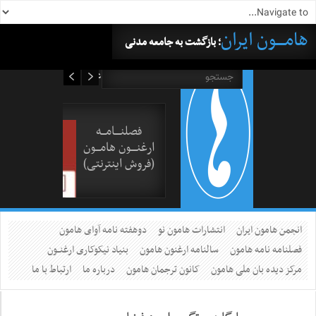
هامــــون ایران
؛ بازگشت به جامعه مدنی
۱۵ مرداد ۱۴۰۵
فصلنــــامـــه
ارغنــــون هامـــون
(فروش اینترنتی)
انجمن هامون ایران
انتشارات هامون نو
دوهفته نامه آوای هامون
فصلنامه نامه هامون
سالنامه ارغنون هامون
بنیاد نیکوکاری ارغنــون
مرکز دیده بان ملی هامون
کانون ترجمان هامون
درباره ما
ارتباط با ما