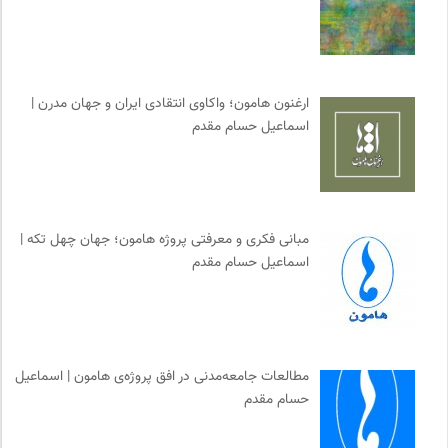
سازمان بین المللی جوانی IYFNET
0
نشر اطراف
0
نشر گمان
0
بخارا | مجله فرهنگی و هنری
0
ارغنون هامون؛ واکاوی انتقادی ایران و جهان مدرن |
نشر نی
0
اسماعیل حسام مقدم
انتشارات دانشگاه تهران
0
کانون ناشنوایان ایران
0
نشر افکار
0
پیشگاه | همآوایی مجلات
0
مبانی فکری و معرفتی پروژه هامون؛ جهان چهل تکه |
اسماعیل حسام مقدم
خط صلح | ماهنامه
0
روزنامه پیام ما
0
موسسه نیکوکاری مجتبی معین
0
پرتال جامع علوم انسانی
0
مطالعات جامعه‌مدنی در افق پروژه‌ی هامون | اسماعیل
نوار | مرجع دانلود کتاب صوتی فارسی
0
حسام مقدم
فرهنگستان هنر
0
انتشارات مروارید
0