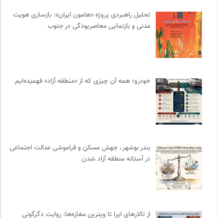
دوهفته نامه آوای هامون
0
تحلیل راهبردی پروژه «هامون ایران»: بازسازی هویت
سامانه جامع رسانه ها
0
مدنی و بازنمایی معاصربودگی در جنوب
سازمان پزشکان بدون مرز
0
انتشارات آگاه | نشر آگه
0
نامه هامون | فصلنامه مطالعات فرهنگی
0
مجتمع آموزشی نیکوکاری رعد
0
خودرو؛ همه آن چیزی که از «منطقه آزاد» فهمیده‌ایم
مجله صنوبر | فصلنامه طبیعت و محیط زیست
0
نشر افکار
0
انتشارات ققنوس
0
فرهنگستان هنر
0
انجمن ایرانی مطالعات زنان
0
بندر بوشهر، جهش مسکن و فراموشی عدالت اجتماعی
انتشارات ثالث
0
در آستانه منطقه آزاد شدن
نوار | مرجع دانلود کتاب صوتی فارسی
0
مجله آنگاه | آنی برای خودت
0
خانه هنرمندان ایران
0
موزه ملی زنان در هنرها
0
از تالارهای اپرا تا ویترین مغازه‌ها: روایت دگرگونی