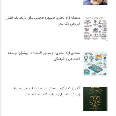
میدان | به میدان بیایید
0
نشر گمان
0
منطقه آزاد تجاری بوشهر؛ فرصتی برای بازتعریف نقش
روزنامه پیام ما
0
تاریخی یک بندر
خوابگرد؛ رضا شکراللهی
0
نشر ماهی
0
انتشارات هرمس
0
انجمن ایرانی مطالعات فرهنگی و ارتباطات
0
مناطق آزاد تجاری؛ از موتور اقتصاد تا پیشران توسعه
پژوهشگاه علوم انسانی و مطالعات فرهنگی
0
اجتماعی و فرهنگی
مجله پیوست | ماهنامه مدیریت اطلاعات
0
کمیسیون ملی یونسکو در ایران
0
انتشارات روزنه
0
انجمن انسان شناسی ایران
0
گذار از کیفرگرایی سنتی به عدالت ترمیمی محیط‌
مرکز توانمندسازی حاکمیت و جامعه
0
زیستی؛ تحلیلی درباب کتاب احکام سبز
انتشارات نگاه
0
انتشارات دانشگاه تهران
0