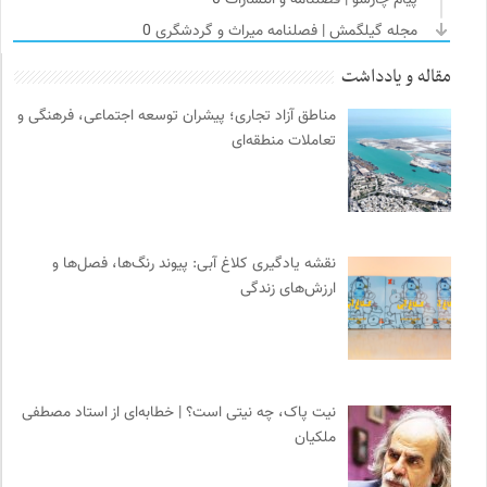
مجله گیلگمش | فصلنامه میراث و گردشگری
0
نشر نی
0
مقاله و یادداشت
فرهنگ امروز | مجله علوم انسانی
0
مناطق آزاد تجاری؛ پیشران توسعه اجتماعی، فرهنگی و
سازمان بین المللی مهاجرت IOM
0
تعاملات منطقه‌ای
خبرگزاری ایسکانیوز
0
ناولر | برای رمان خوان ها
0
جار | کیوسک دیجیتال مطبوعات
0
ترجمان | انتشارات و فصلنامه علوم انسانی
0
نقشه یادگیری کلاغ آبی: پیوند رنگ‌ها، فصل‌ها و
هزاران سایت
0
ارزش‌های زندگی
چهارراه؛ گذری برای اندیشه ها
0
موزه هنرهای معاصر تهران
0
جامعه معلولین ایران
0
انتشارات شیرازه
0
نیت پاک، چه نیتی است؟ | خطابه‌ای از استاد مصطفی
ملکیان
ایران کارتون
0
کارزار | بستر آنلاین کمپین‌های جمع آوری امضا
0