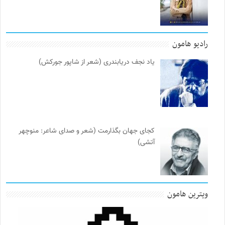
رادیو هامون
یاد نجف دریابندری (شعر از شاپور جورکش)
کجای جهان بگذارمت (شعر و صدای شاعر: منوچهر
آتشی)
ویترین هامون