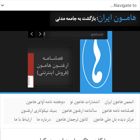
هامــــون ایران
؛ بازگشت به جامعه مدنی
۱۶ مرداد ۱۴۰۵
فصلنــــامـــه
ارغنــــون هامـــون
(فروش اینترنتی)
انجمن هامون ایران
انتشارات هامون نو
دوهفته نامه آوای هامون
فصلنامه نامه هامون
سالنامه ارغنون هامون
بنیاد نیکوکاری ارغنــون
مرکز دیده بان ملی هامون
کانون ترجمان هامون
درباره ما
ارتباط با ما