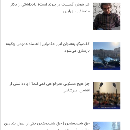
ایران اچ آی وی
0
شر همان گسست در پیوند است؛ یادداشتی از دکتر
انتشارات هامون نو
0
مصطفی مهرآیین
بنیاد امور بیمارهای خاص
0
بخارا | مجله فرهنگی و هنری
0
کتابخانه تخصصی ادبیات
0
روزنامه سازندگی
0
گفت‌وگو به‌عنوان ابزار حکمرانی | اعتماد عمومی چگونه
بازسازی می‌شود
حرفه هنرمند؛ نشریه هنرهای تصویری
0
انتشارات مروارید
0
انجمن ایرانشناسی فرانسه
0
مرجع انچمن های علمی ایران
0
چرا هیچ مسئولی عذرخواهی نمی‌کند؟ | یادداشتی از
مهرزاد بروجردی | وبسایت شخصی
0
افشین امیرشاهی
کانون ناشنوایان ایران
0
ملواز | مرجع دانلود موسیقی ملل
0
حق شنیده‌شدن | حق شنیده‌شدن یکی از اصول بنیادین