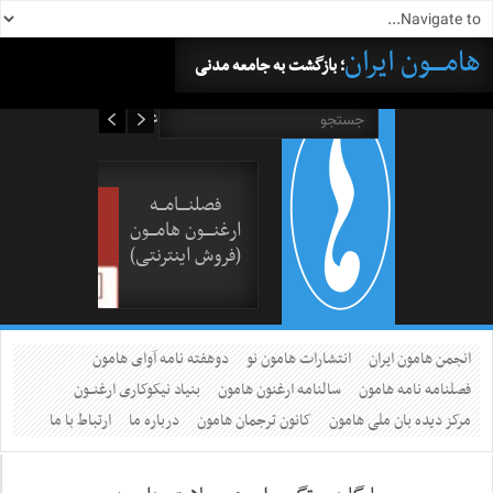
هامــــون ایران
؛ بازگشت به جامعه مدنی
۱۵ مرداد ۱۴۰۵
فصلنــــامـــه
ارغنــــون هامـــون
(فروش اینترنتی)
انجمن هامون ایران
انتشارات هامون نو
دوهفته نامه آوای هامون
فصلنامه نامه هامون
سالنامه ارغنون هامون
بنیاد نیکوکاری ارغنــون
مرکز دیده بان ملی هامون
کانون ترجمان هامون
درباره ما
ارتباط با ما