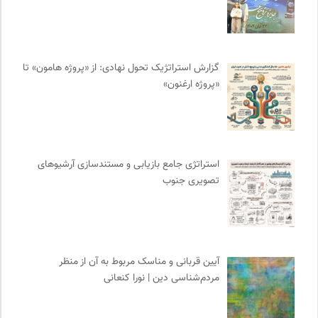
فیدیبو | کتاب الکترونیک و صوتی
0
آوانگارد | معرفی، بررسی و خرید کتاب
0
پیام چارسو | فصلنامه و انتشارات
0
خبرگزاری ایسکانیوز
0
گزارش استراتژیک تحول نهادی: از «پروژه هامون» تا
«پروژه ارغنون»
کویرها و بیابانهای ایران
0
فرهنگ معاصر: ناشر کتاب‌های مرجع
0
نشر نی
0
موسسه نیکوکاری مجتبی معین
0
استراتژی جامع بازیابی و مستندسازی آرشیوهای
شورای انجمن های علمی کشور
0
تصویری جنوب
سازمان بین المللی پژوهش IUFRO
0
روزنامه اعتماد
0
مجله کوچه | فصلنامه شهر و معماری
0
کمیته بین المللی صلیب سرخ
0
آیین قربانی و مناسک مربوط به آن از منظر
نشر لوگوس
0
مردم‌شناسی دین | نورا کنعانی
نشر قطره
0
سازمان بین المللی مهاجرت IOM
0