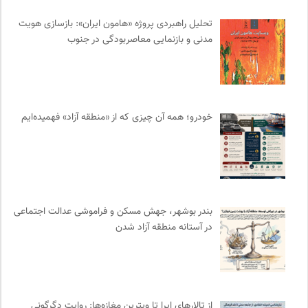
سازمان پزشکان بدون مرز
0
تقویم تاریخ
0
تحلیل راهبردی پروژه «هامون ایران»: بازسازی هویت
مدنی و بازنمایی معاصربودگی در جنوب
ناولر | برای رمان خوان ها
0
ملواز | مرجع دانلود موسیقی ملل
0
انتشارات مروارید
0
موزه ملی زنان در هنرها
0
خودرو؛ همه آن چیزی که از «منطقه آزاد» فهمیده‌ایم
نشر اطراف
0
پیشگاه | همآوایی مجلات
0
سوره سینما؛ بانک جامع اطلاعات سینمایی
0
انسان شناسی و فرهنگ
0
انتشارات تیسا
0
بندر بوشهر، جهش مسکن و فراموشی عدالت اجتماعی
انجمن ایرانی مطالعات زنان
0
در آستانه منطقه آزاد شدن
وینش | سایت معرفی و نقد کتاب
0
نشر افکار
0
خانه هنرمندان ایران
0
انتشارات ثالث
0
از تالارهای اپرا تا ویترین مغازه‌ها: روایت دگرگونی