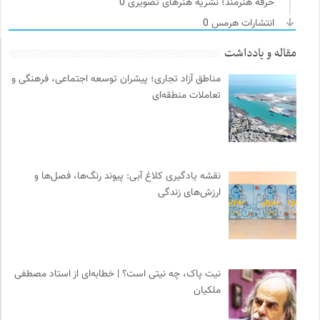
حرفه هنرمند؛ نشریه هنرهای تصویری
0
انتشارات هرمس
0
مهرزاد بروجردی | وبسایت شخصی
0
مقاله و یادداشت
پژوهشگاه علوم انسانی و مطالعات فرهنگی
0
مناطق آزاد تجاری؛ پیشران توسعه اجتماعی، فرهنگی و
دیسکوگرافی | آرشیو کامل موسیقی دانان
0
تعاملات منطقه‌ای
روزنامه پیام ما
0
انتشارات روزنه
0
انتشارات گل آذین
0
دانشکده | ابتکاری برای گردآوری بحث‌های دانشگاهی و تجربه‌های
نقشه یادگیری کلاغ آبی: پیوند رنگ‌ها، فصل‌ها و
جهانی درباره‌ی مسایل محلی
0
ارزش‌های زندگی
طاقچه | خرید آنلاین کتاب و دانلود کتاب صوتی و الکترونیک
0
فل‌سفه؛ محمدسعید حنایی کاشانی
0
جار | کیوسک دیجیتال مطبوعات
0
میدان | به میدان بیایید
0
نیت پاک، چه نیتی است؟ | خطابه‌ای از استاد مصطفی
مجله حوالی | ما و فضای اطرافمان
0
ملکیان
رادیو تراژدی
0