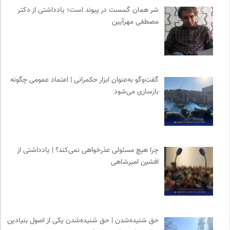
کانون معلولین توانا
0
شر همان گسست در پیوند است؛ یادداشتی از دکتر
سایت معلولین سازمان ملل متحد
0
مصطفی مهرآیین
مجله گیلگمش | فصلنامه میراث و گردشگری
0
روزنامه سازندگی
0
بانک اطلاعات نشریات ایران
0
نشر نو
0
گفت‌وگو به‌عنوان ابزار حکمرانی | اعتماد عمومی چگونه
بازسازی می‌شود
برای کانون
0
خوابگرد؛ رضا شکراللهی
0
سازمان بین المللی جوانی IYFNET
0
مجله طراحان ایده | نشریه اقتصادی فرهنگی
0
چرا هیچ مسئولی عذرخواهی نمی‌کند؟ | یادداشتی از
انجمن ایرانی مطالعات فرهنگی و ارتباطات
0
افشین امیرشاهی
آفتاب کلوت
0
انتشارات دانشگاه تهران
0
حق شنیده‌شدن | حق شنیده‌شدن یکی از اصول بنیادین