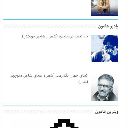
رادیو هامون
یاد نجف دریابندری (شعر از شاپور جورکش)
کجای جهان بگذارمت (شعر و صدای شاعر: منوچهر
آتشی)
ویترین هامون