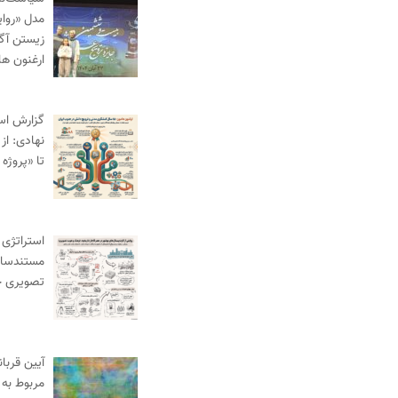
مدل «روای
زیستن آگا
ارغنون ها
گزارش اس
نهادی: از
تا «پروژه 
استراتژی 
مستندساز
تصویری 
آیین قربا
مربوط به 