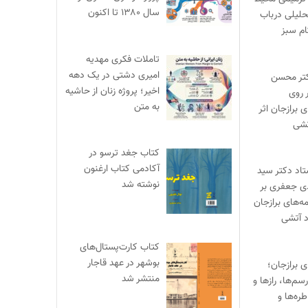
سال ۱۳۸۰ تا اکنون
حلیلی درباب
ام سبز
تاملات فکری مهدیه
امیری دشتی در یک دهه
تر محسن
اخیر؛ پروژه زنان از حاشیه
 روی
به متن
ی برازجان اثر
تشی
کتاب جغد ترسو در
آکادمی کتاب ارغنون
تاد دکتر سید
نوشته شد
 جعفری بر
مه‌های برازجان
د آتشی
کتاب کارت‌پستال‌های
بوشهر در عهد قاجار
ی برازجان؛
منتشر شد
سم‌ها، رازها و
طره‌ها و