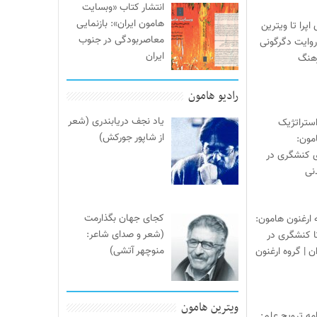
انتشار کتاب «وبسایت
هامون ایران»: بازنمایی
ی اپرا تا ویترین
معاصربودگی در جنوب
 روایت دگرگونی
ایران
هنگ
رادیو هامون
یاد نجف دریابندری (شعر
ستراتژیک
از شاپور جورکش)
مون:
ی کنشگری در
نی
کجای جهان بگذارمت
ه ارغنون هامون:
(شعر و صدای شاعر:
تا کنشگری در
منوچهر آتشی)
ن | گروه ارغنون
ویترین هامون
ه ترویج علم: