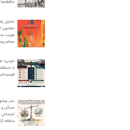
حافظه‌ها
تحلیل راه
«هامون ای
هویت مدنی
معاصربود
خودرو؛ ه
از «منطقه 
فهمیده‌ای
بندر بوش
مسکن و ف
اجتماعی د
منطقه آز