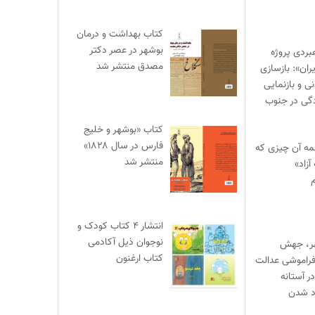
کتاب بهداشت و درمان
بوشهر در عصر دکتر
بردی پروژه
مصدق منتشر شد
ران»: بازسازی
 و بازنمایی
گی در جنوب
کتاب «بوشهر و خلیج
فارس در سال ۱۸۲۸»
مه آن چیزی که
منتشر شد
آزاد»
م
انتشار ۴ کتاب کودک و
نوجوان ذیل آکادمی
هر، جهش
کتاب ارغنون
راموشی عدالت
ر آستانه
اد شدن