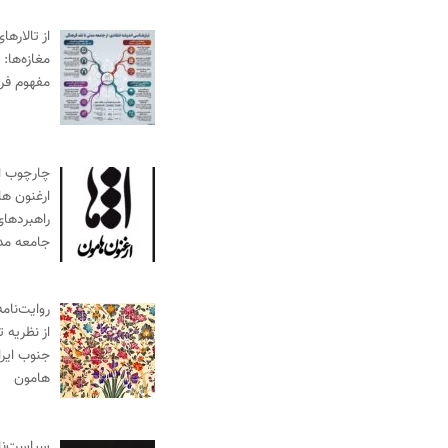
از تالارها
مغازه‌ها:
مفهوم فر
چارچوب ا
ارغنون ها
راهبردها
جامعه مد
روایت‌نام
از نظریه 
جنوب ایرا
هامون
سیاست‌نام