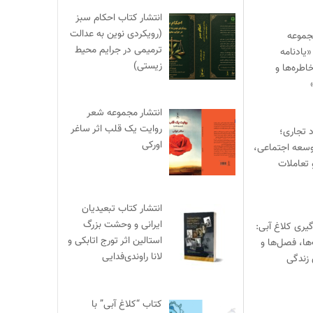
انتشار کتاب احکام سبز
(رویکردی نوین به عدالت
جموعه
ترمیمی در جرایم محیط‌
یادنامه
زیستی)
اطره‌ها و
انتشار مجموعه شعر
روایت یک قلب اثر ساغر
د تجاری؛
اورکی
وسعه اجتماعی،
 تعاملات
انتشار کتاب تبعیدیان
ایرانی و وحشت بزرگ
یری کلاغ آبی:
استالین اثر تورج اتابکی و
‌ها، فصل‌ها و
لانا راوندی‌فدایی
 زندگی
کتاب “کلاغ آبی” با