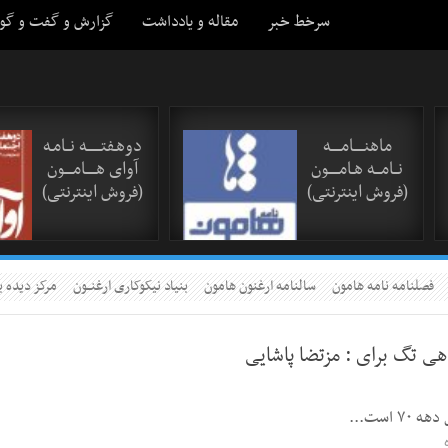
سرخط خبر
مقاله و یادداشت
گزارش و گفت و گو
ماهنـــــامـــــه
دوهـفتـــــــه نــامـه
نــامـــه هـامـــــون
آوای هـــــامــــون
(فروش اینترنتی)
(فروش اینترنتی)
فصلنامه نامه هامون
سالنامه ارغنون هامون
بنیاد نیکوکاری ارغنــون
مرکز دیده ب
اهی تگ برای :
مزتضا پاشایی
است...