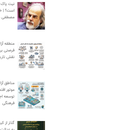
نیت پاک،
است؟ | خط
مصطفی م
منطقه آزا
فرصتی برا
نقش تاری
مناطق آزاد
موتور اقت
توسعه اج
فرهنگی
گذار از ک
به عدالت 