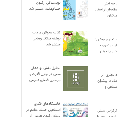
نویسندگی ارغنون
 چه نیتی
حسام‌مقدم منتشر شد
ابه‌ای از استاد
لکیان
کتاب هیولای مرداب
نوشته فرانک رضایی
د تجاری بوشهر؛
منتشر شد
ی بازتعریف
خی یک بندر
تحلیل نقش نهادهای
مدنی در توازن قدرت و
 تجاری؛ از
بازسازی فضای عمومی
صاد تا پیشران
تماعی و
خاستگاه‌های فکری
اسماعیل حسام مقدم در
یفرگرایی سنتی
پروژه ارغنون هامون از
ترمیمی محیط‌