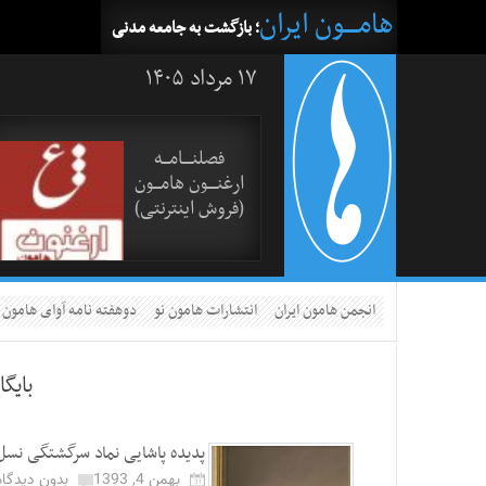
هامــــون ایران
؛ بازگشت به جامعه مدنی
۱۷ مرداد ۱۴۰۵
فصلنــــامـــه
ارغنــــون هامـــون
(فروش اینترنتی)
انجمن هامون ایران
انتشارات هامون نو
دوهفته نامه آوای هامون
بایگ
پدیده پاشایی نماد سرگشتگی نسل دهه ٧٠ 
بهمن 4, 1393
بدون دیدگاه