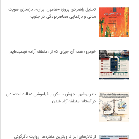
مهرزاد بروجردی | وبسایت شخصی
0
تحلیل راهبردی پروژه «هامون ایران»: بازسازی هویت
مدنی و بازنمایی معاصربودگی در جنوب
انتشارات گل آذین
0
مجله گیلگمش | فصلنامه میراث و گردشگری
0
انتشارات هرمس
0
ناولر | برای رمان خوان ها
0
خودرو؛ همه آن چیزی که از «منطقه آزاد» فهمیده‌ایم
مجله طراحان ایده | نشریه اقتصادی فرهنگی
0
پیشگاه | همآوایی مجلات
0
انتشارات بیدگل
0
فرهنگستان هنر
0
فرهنگ امروز | مجله علوم انسانی
0
بندر بوشهر، جهش مسکن و فراموشی عدالت اجتماعی
نشر گمان
0
در آستانه منطقه آزاد شدن
هزاران سایت
0
نشر ماهی
0
سوره سینما؛ بانک جامع اطلاعات سینمایی
0
بنیاد امور بیمارهای خاص
0
از تالارهای اپرا تا ویترین مغازه‌ها: روایت دگرگونی