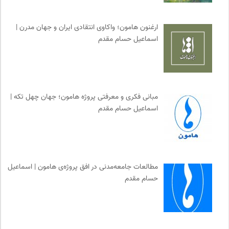
نشر اطراف
0
انتشارات ققنوس
0
ارغنون هامون؛ واکاوی انتقادی ایران و جهان مدرن |
پژوهشگاه علوم انسانی و مطالعات فرهنگی
0
اسماعیل حسام مقدم
مجتمع آموزشی نیکوکاری رعد
0
سازمان بین المللی پژوهش IUFRO
0
ایران کارتون
0
کانون معلولین توانا
0
مبانی فکری و معرفتی پروژه هامون؛ جهان چهل تکه |
اسماعیل حسام مقدم
نشر نو
0
فرادید | علم و تکنولوژی
0
خانه هنرمندان ایران
0
نشر قطره
0
مطالعات جامعه‌مدنی در افق پروژه‌ی هامون | اسماعیل
نشر لوگوس
0
حسام مقدم
طاقچه | خرید آنلاین کتاب و دانلود کتاب صوتی و الکترونیک
0
روزنامه سازندگی
0
انتشارات نگاه
0