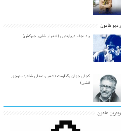
رادیو هامون
یاد نجف دریابندری (شعر از شاپور جورکش)
کجای جهان بگذارمت (شعر و صدای شاعر: منوچهر
آتشی)
ویترین هامون