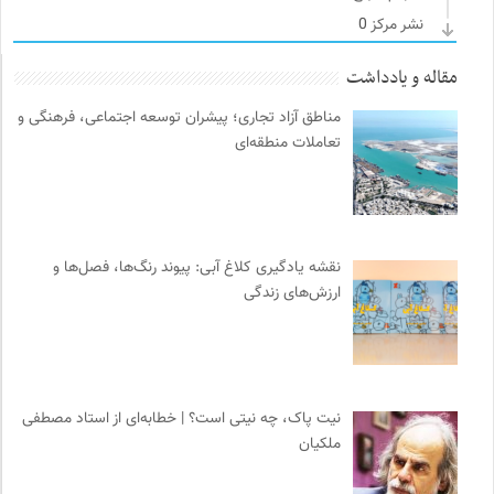
نشر مرکز
0
ملواز | مرجع دانلود موسیقی ملل
0
مقاله و یادداشت
خط صلح | ماهنامه
0
مناطق آزاد تجاری؛ پیشران توسعه اجتماعی، فرهنگی و
نشر کرگدن
0
تعاملات منطقه‌ای
حرفه هنرمند؛ نشریه هنرهای تصویری
0
ترجمان | انتشارات و فصلنامه علوم انسانی
0
انتشارات مروارید
0
فرهنگ معاصر: ناشر کتاب‌های مرجع
0
نقشه یادگیری کلاغ آبی: پیوند رنگ‌ها، فصل‌ها و
خوابگرد؛ رضا شکراللهی
0
ارزش‌های زندگی
روزنامه اعتماد
0
آفتاب کلوت
0
خبرگزاری ایسکانیوز
0
ناصر فکوهی | وبسایت شخصی
0
نیت پاک، چه نیتی است؟ | خطابه‌ای از استاد مصطفی
کارزار | بستر آنلاین کمپین‌های جمع آوری امضا
0
ملکیان
مجله صنوبر | فصلنامه طبیعت و محیط زیست
0