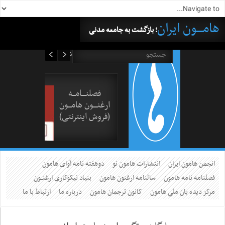
هامــــون ایران
؛ بازگشت به جامعه مدنی
۱۵ مرداد ۱۴۰۵
فصلنــــامـــه
ارغنــــون هامـــون
(فروش اینترنتی)
انجمن هامون ایران
انتشارات هامون نو
دوهفته نامه آوای هامون
فصلنامه نامه هامون
سالنامه ارغنون هامون
بنیاد نیکوکاری ارغنــون
مرکز دیده بان ملی هامون
کانون ترجمان هامون
درباره ما
ارتباط با ما