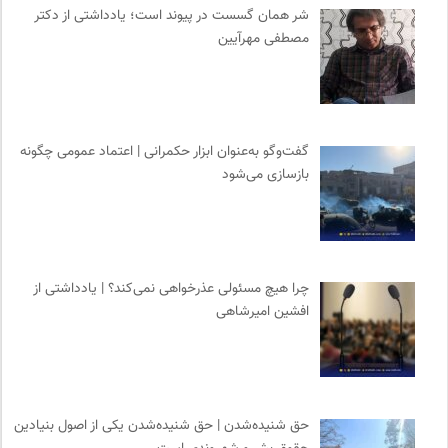
انگاره؛ رسانه علوم اجتماعی
0
شر همان گسست در پیوند است؛ یادداشتی از دکتر
مجله پیوست | ماهنامه مدیریت اطلاعات
0
مصطفی مهرآیین
پایگاه دانش جامعه مدنی
0
کمیسیون ملی یونسکو در ایران
0
انتشارات شیرازه
0
مجله آنگاه | آنی برای خودت
0
گفت‌وگو به‌عنوان ابزار حکمرانی | اعتماد عمومی چگونه
بازسازی می‌شود
انجمن متخصصان محیط زیست ایران
0
کویرها و بیابانهای ایران
0
سازمات مطالعه و تدوین کتب علوم انسانی
0
سازمان بین المللی جوانی IYFNET
0
چرا هیچ مسئولی عذرخواهی نمی‌کند؟ | یادداشتی از
رادیو تراژدی
0
افشین امیرشاهی
سازمان بین المللی مهاجرت IOM
0
بخارا | مجله فرهنگی و هنری
0
حق شنیده‌شدن | حق شنیده‌شدن یکی از اصول بنیادین