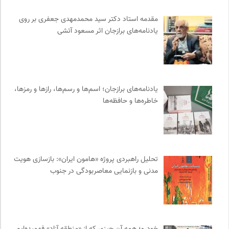
انتشارات ققنوس
0
مقدمه‌ استاد دکتر سید محمدمهدی جعفری بر روی
کانون معلولین توانا
0
یادنامه‌های برازجان اثر مسعود آتشی
انتشارات روزنه
0
روزنامه اعتماد
0
جامعه معلولین ایران
0
انتشارات تیسا
0
یادنامه‌های برازجان؛ اسم‌ها و رسم‌ها، رازها و رمزها،
خانه هنرمندان ایران
0
خاطره‌ها و حافظه‌ها
نشر لوگوس
0
واژه نامه تخصصی فلسفه
0
مجله صنوبر | فصلنامه طبیعت و محیط زیست
0
فرهنگستان هنر
0
تحلیل راهبردی پروژه «هامون ایران»: بازسازی هویت
مدنی و بازنمایی معاصربودگی در جنوب
ایران کارتون
0
انتشارات شیرازه
0
مجله پیوست | ماهنامه مدیریت اطلاعات
0
انجمن متخصصان محیط زیست ایران
0