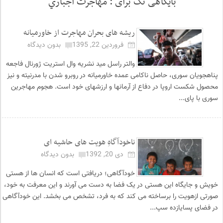
بایگاهی تگ برای :
مهاجرت اجباري
ریشه های بحران مهاجرت از خاورمیانه
فروردین 22, 1395
بدون دیدگاه
والتر راسل مید نشریه وال استریت ژورنال فاجعه
پناهجویان سوری، حاصل ناکامی عمده خاورمیانه در روبرو شدن با مدرنیته و نیز
محصول شکست اروپا در دفاع از آرمان­ها و ارزش­های خود است. هجوم مهاجرین
سوری با پای...
ناخودآگاهِ هویت های حاشیه ای
دی 20, 1392
بدون دیدگاه
خودآگاهی؛ دریافتی است که انسان ها از هستی
خویش و جایگاه این هستی در یک فضا به دست می آورند و این معرفت به خود،
صورتی ازهویت را برساخته می کند که به فرد، تشخص می بخشد. این خودآگاهی
در فضای پسایازده سپ...