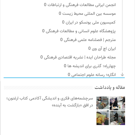
انجمن ایرانی مطالعات فرهنگی و ارتباطات
0
موسسه بین المللی محیط زیست
0
کمیسیون ملی یونسکو در ایران
0
پژوهشگاه علوم انسانی و مطالعات فرهنگی
0
مترجم | فصلنامه علمی فرهنگی
0
ایران اچ آی وی
0
مجله طراحان ایده | نشریه اقتصادی فرهنگی
0
چهارراه؛ گذری برای اندیشه ها
0
انگاره؛ رسانه علوم اجتماعی
0
سازمان بین المللی پژوهش IUFRO
0
مقاله و یادداشت
ترجمان | انتشارات و فصلنامه علوم انسانی
0
سرچشمه‌های فکری و اندیشگی آکادمی کتاب ارغنون؛
موزه هنرهای معاصر تهران
0
در افق «بازگشت به آینده»
دوهفته نامه آوای هامون
0
انتشارات دانشگاه تهران
0
کمیته بین المللی صلیب سرخ
0