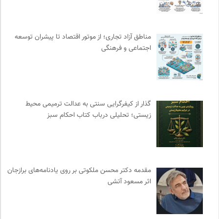
دانشکده | ابتکاری برای گردآوری بحث‌های دانشگاهی و تجربه‌های
جهانی درباره‌ی مسایل محلی
0
انجمن انسان شناسی ایران
0
مناطق آزاد تجاری؛ از موتور اقتصاد تا پیشران توسعه
مجله گیلگمش | فصلنامه میراث و گردشگری
0
اجتماعی و فرهنگی
نشر افکار
0
روزنامه سازندگی
0
انتشارات ثالث
0
رادیو تراژدی
0
گذار از کیفرگرایی سنتی به عدالت ترمیمی محیط‌
مجله کوچه | فصلنامه شهر و معماری
0
زیستی؛ تحلیلی درباب کتاب احکام سبز
نشر مرکز
0
شورای انجمن های علمی کشور
0
میدان | به میدان بیایید
0
انتشارات هامون نو
0
مقدمه دکتر محسن ملکوتی بر روی یادنامه‌های برازجان
اثر مسعود آتشی
انجمن ایرانی مطالعات زنان
0
انتشارات مروارید
0
بخارا | مجله فرهنگی و هنری
0