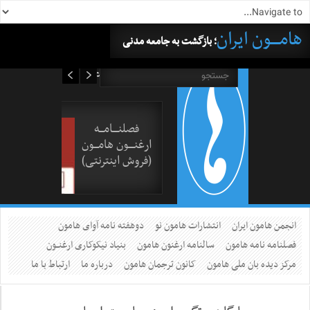
هامــــون ایران
؛ بازگشت به جامعه مدنی
۱۸ مرداد ۱۴۰۵
فصلنــــامـــه
ارغنــــون هامـــون
(فروش اینترنتی)
انجمن هامون ایران
انتشارات هامون نو
دوهفته نامه آوای هامون
فصلنامه نامه هامون
سالنامه ارغنون هامون
بنیاد نیکوکاری ارغنــون
مرکز دیده بان ملی هامون
کانون ترجمان هامون
درباره ما
ارتباط با ما