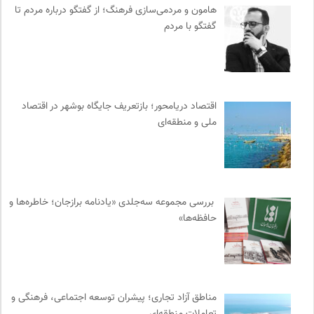
هزاران سایت
0
هامون و مردمی‌سازی فرهنگ؛ از گفتگو درباره مردم تا
بنیاد امور بیمارهای خاص
0
گفتگو با مردم
بانک اطلاعات نشریات ایران
0
موزه سینمای ایران
0
فیدیبو | کتاب الکترونیک و صوتی
0
انتشارات بیدگل
0
اقتصاد دریامحور؛ بازتعریف جایگاه بوشهر در اقتصاد
ملی و منطقه‌ای
پرتال جامع علوم انسانی
0
فرارو | پایگاه خبری تحلیلی
0
مجتمع آموزشی نیکوکاری رعد
0
سایت معلولین سازمان ملل متحد
0
بررسی مجموعه سه‌جلدی «یادنامه برازجان؛ خاطره‌ها و
موسسه مطالعات فرهنگی وزارت علوم
0
حافظه‌ها»
موزه ملی زنان در هنرها
0
تقویم تاریخ
0
نشر گمان
0
نامه هامون | فصلنامه مطالعات فرهنگی
0
مناطق آزاد تجاری؛ پیشران توسعه اجتماعی، فرهنگی و
آفتاب کلوت
0