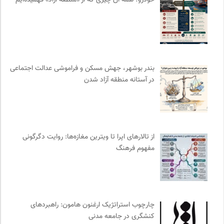
خودرو؛ همه آن چیزی که از «منطقه آزاد» فهمیده‌ایم
کویرها و بیابانهای ایران
0
موسسه حکمت و فلسفه ایران
0
سازمان پزشکان بدون مرز
0
نشر نو
0
انجمن ایرانشناسی فرانسه
0
بندر بوشهر، جهش مسکن و فراموشی عدالت اجتماعی
مهرزاد بروجردی | وبسایت شخصی
0
در آستانه منطقه آزاد شدن
ملواز | مرجع دانلود موسیقی ملل
0
حرفه هنرمند؛ نشریه هنرهای تصویری
0
فرادید | علم و تکنولوژی
0
انتشارات گل آذین
0
از تالارهای اپرا تا ویترین مغازه‌ها: روایت دگرگونی
احمد شاملو
0
مفهوم فرهنگ
مجله آنگاه | آنی برای خودت
0
نشر ماهی
0
فرهنگ امروز | مجله علوم انسانی
0
سوره سینما؛ بانک جامع اطلاعات سینمایی
0
چارچوب استراتژیک ارغنون هامون: راهبردهای
کنشگری در جامعه مدنی
نشر کرگدن
0