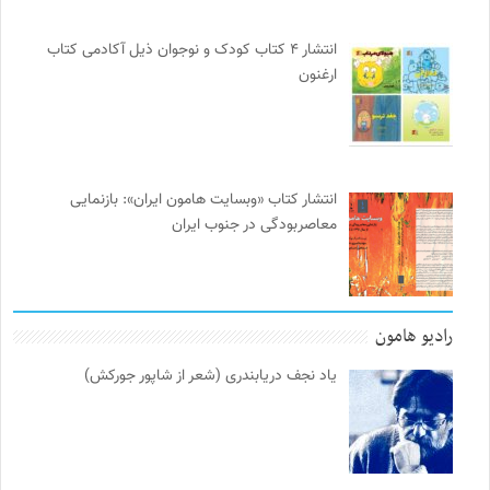
انتشار ۴ کتاب کودک و نوجوان ذیل آکادمی کتاب
ارغنون
انتشار کتاب «وبسایت هامون ایران»: بازنمایی
معاصربودگی در جنوب ایران
رادیو هامون
یاد نجف دریابندری (شعر از شاپور جورکش)