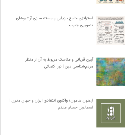
خوابگرد؛ رضا شکراللهی
0
دیسکوگرافی | آرشیو کامل موسیقی دانان
0
استراتژی جامع بازیابی و مستندسازی آرشیوهای
کتابخانه تخصصی ادبیات
0
تصویری جنوب
انتشارات هرمس
0
انسان شناسی و فرهنگ
0
آیین قربانی و مناسک مربوط به آن از منظر
مردم‌شناسی دین | نورا کنعانی
ارغنون هامون؛ واکاوی انتقادی ایران و جهان مدرن |
اسماعیل حسام مقدم