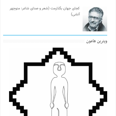
کجای جهان بگذارمت (شعر و صدای شاعر: منوچهر
آتشی)
ویترین هامون