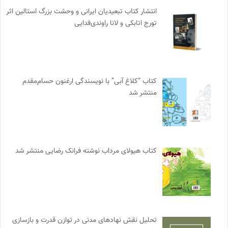
انتشار کتاب تبعیدیان ایرانی و وحشت بزرگ استالین اثر
تورج اتابکی و لانا راوندی‌فدایی
کتاب “کلاغ آبی” با نویسندگی ارغنون حسام‌مقدم
منتشر شد
کتاب هیولای مرداب نوشته فرانک رضایی منتشر شد
تحلیل نقش نهادهای مدنی در توازن قدرت و بازسازی