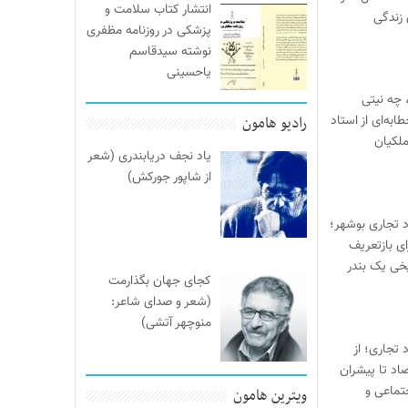
انتشار کتاب سلامت و
 زندگی
پزشکی در روزنامه مظفری
نوشته سیدقاسم
یاحسینی
 چه نیتی
ابه‌ای از استاد
رادیو هامون
لکیان
یاد نجف دریابندری (شعر
از شاپور جورکش)
د تجاری بوشهر؛
ی بازتعریف
خی یک بندر
کجای جهان بگذارمت
(شعر و صدای شاعر:
منوچهر آتشی)
 تجاری؛ از
صاد تا پیشران
تماعی و
ویترین هامون