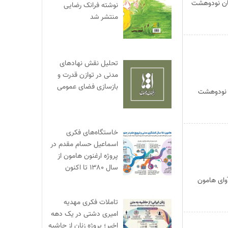
تان نودوهشت
نوشته فرانک رضایی
منتشر شد
تحلیل نقش نهادهای
مدنی در توازن قدرت و
بازسازی فضای عمومی
ز نودوهشت
خاستگاه‌های فکری
اسماعیل حسام مقدم در
پروژه ارغنون هامون از
سال ۱۳۸۰ تا اکنون
وای هامون
تاملات فکری مهدیه
امیری دشتی در یک دهه
اخیر؛ پروژه زنان از حاشیه