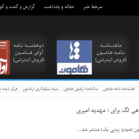
سرخط خبر
مقاله و یادداشت
گزارش و گفت و گو
ماهنـــــامـــــه
دوهـفتـــــــه نــامـه
نــامـــه هـامـــــون
آوای هـــــامــــون
(فروش اینترنتی)
(فروش اینترنتی)
فصلنامه نامه هامون
سالنامه ارغنون هامون
بنیاد نیکوکاری ارغنــون
مرکز دیده ب
اهی تگ برای :
مهدیه امیری
ون (شماره پیاپی یک) منتشر شد...