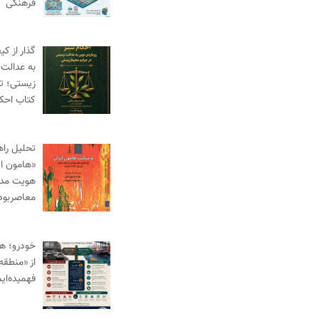
فرهنگی
گذار از ک
به عدالت 
زیستی؛ ت
کتاب احک
تحلیل راه
«هامون ای
هویت مدنی
معاصربود
خودرو؛ ه
از «منطقه 
فهمیده‌ای