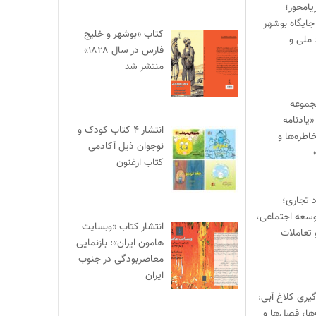
یامحور؛
جایگاه بوشهر
کتاب «بوشهر و خلیج
 ملی و
فارس در سال ۱۸۲۸»
منتشر شد
جموعه
یادنامه
انتشار ۴ کتاب کودک و
اطره‌ها و
نوجوان ذیل آکادمی
کتاب ارغنون
د تجاری؛
وسعه اجتماعی،
انتشار کتاب «وبسایت
 تعاملات
هامون ایران»: بازنمایی
معاصربودگی در جنوب
ایران
یری کلاغ آبی:
‌ها، فصل‌ها و