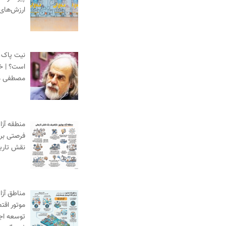
ارزش‌های
نیت پاک،
است؟ | خط
مصطفی م
منطقه آزا
فرصتی برا
نقش تاری
مناطق آزاد
موتور اقت
توسعه اج