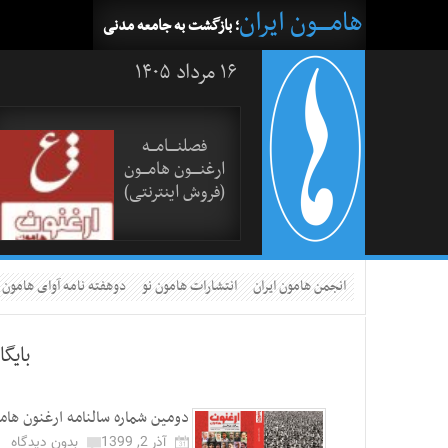
هامــــون ایران
؛ بازگشت به جامعه مدنی
۱۶ مرداد ۱۴۰۵
فصلنــــامـــه
ارغنــــون هامـــون
(فروش اینترنتی)
انجمن هامون ایران
انتشارات هامون نو
دوهفته نامه آوای هامون
بایگ
دومین شماره سالنامه ارغنون هام
آذر 2, 1399
بدون دیدگاه