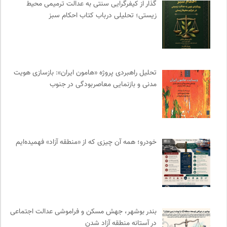
مجله کوچه | فصلنامه شهر و معماری
0
گذار از کیفرگرایی سنتی به عدالت ترمیمی محیط‌
زیستی؛ تحلیلی درباب کتاب احکام سبز
حرفه هنرمند؛ نشریه هنرهای تصویری
0
مجله پیوست | ماهنامه مدیریت اطلاعات
0
بانک اطلاعات نشریات ایران
0
رادیو تراژدی
0
تحلیل راهبردی پروژه «هامون ایران»: بازسازی هویت
نشر کرگدن
0
مدنی و بازنمایی معاصربودگی در جنوب
نشر افکار
0
انتشارات شیرازه
0
آوانگارد | معرفی، بررسی و خرید کتاب
0
مترجم | فصلنامه علمی فرهنگی
0
خودرو؛ همه آن چیزی که از «منطقه آزاد» فهمیده‌ایم
تقویم تاریخ
0
کانون معلولین توانا
0
فرهنگ امروز | مجله علوم انسانی
0
ایران کارتون
0
انسان شناسی و فرهنگ
0
بندر بوشهر، جهش مسکن و فراموشی عدالت اجتماعی
مجتمع آموزشی نیکوکاری رعد
0
در آستانه منطقه آزاد شدن