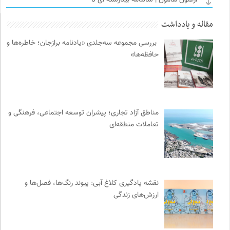
میدان | به میدان بیایید
0
مقاله و یادداشت
ناولر | برای رمان خوان ها
0
بررسی مجموعه سه‌جلدی «یادنامه برازجان؛ خاطره‌ها و
انتشارات دانشگاه تهران
0
حافظه‌ها»
سامانه جامع رسانه ها
0
شورای انجمن های علمی کشور
0
انتشارات مروارید
0
انتشارات هامون نو
0
مناطق آزاد تجاری؛ پیشران توسعه اجتماعی، فرهنگی و
فرادید | علم و تکنولوژی
0
تعاملات منطقه‌ای
نوار | مرجع دانلود کتاب صوتی فارسی
0
روزنامه سازندگی
0
ترجمان | انتشارات و فصلنامه علوم انسانی
0
طاقچه | خرید آنلاین کتاب و دانلود کتاب صوتی و الکترونیک
0
نقشه یادگیری کلاغ آبی: پیوند رنگ‌ها، فصل‌ها و
مجله صنوبر | فصلنامه طبیعت و محیط زیست
0
ارزش‌های زندگی
ناصر فکوهی | وبسایت شخصی
0
کمیسیون ملی یونسکو در ایران
0