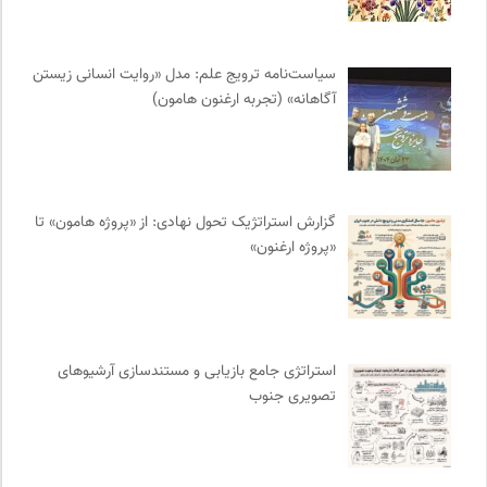
سازمان بین المللی جوانی IYFNET
0
دیسکوگرافی | آرشیو کامل موسیقی دانان
0
موسسه حکمت و فلسفه ایران
0
سیاست‌نامه ترویج علم: مدل «روایت انسانی زیستن
آگاهانه» (تجربه ارغنون هامون)
خانه هنرمندان ایران
0
نشر گمان
0
ایران اچ آی وی
0
موسسه نیکوکاری مجتبی معین
0
گزارش استراتژیک تحول نهادی: از «پروژه هامون» تا
انجمن ایرانشناسی فرانسه
0
«پروژه ارغنون»
ملواز | مرجع دانلود موسیقی ملل
0
خوابگرد؛ رضا شکراللهی
0
نشر مرکز
0
نشر اطراف
0
استراتژی جامع بازیابی و مستندسازی آرشیوهای
انتشارات ققنوس
0
تصویری جنوب
انجمن جامعه شناسی ایران
0
سوره سینما؛ بانک جامع اطلاعات سینمایی
0
موسسه مطالعات فرهنگی وزارت علوم
0