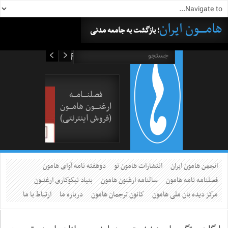
هامــــون ایران
؛ بازگشت به جامعه مدنی
۱۶ مرداد ۱۴۰۵
فصلنــــامـــه
ارغنــــون هامـــون
(فروش اینترنتی)
انجمن هامون ایران
انتشارات هامون نو
دوهفته نامه آوای هامون
فصلنامه نامه هامون
سالنامه ارغنون هامون
بنیاد نیکوکاری ارغنــون
مرکز دیده بان ملی هامون
کانون ترجمان هامون
درباره ما
ارتباط با ما