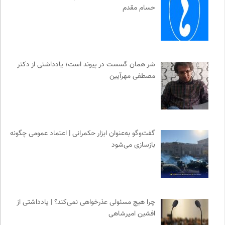
مجله حوالی | ما و فضای اطرافمان
0
حسام مقدم
انگاره؛ رسانه علوم اجتماعی
0
واژه نامه تخصصی فلسفه
0
کمیته بین المللی صلیب سرخ
0
مرکز توانمندسازی حاکمیت و جامعه
0
شر همان گسست در پیوند است؛ یادداشتی از دکتر
مصطفی مهرآیین
انتشارات بیدگل
0
مجله آنگاه | آنی برای خودت
0
فل‌سفه؛ محمدسعید حنایی کاشانی
0
برای کانون
0
گفت‌وگو به‌عنوان ابزار حکمرانی | اعتماد عمومی چگونه
جامعه معلولین ایران
0
بازسازی می‌شود
انتشارات گل آذین
0
انتشارات هرمس
0
چرا هیچ مسئولی عذرخواهی نمی‌کند؟ | یادداشتی از
افشین امیرشاهی