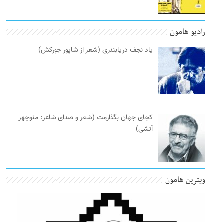
رادیو هامون
یاد نجف دریابندری (شعر از شاپور جورکش)
کجای جهان بگذارمت (شعر و صدای شاعر: منوچهر
آتشی)
ویترین هامون