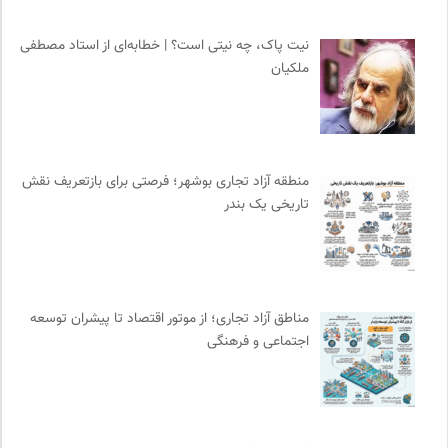
مهرزاد بروجردی | وبسایت شخصی
0
چهارراه؛ گذری برای اندیشه ها
0
نیت پاک، چه نیتی است؟ | خطابه‌ای از استاد مصطفی
ملکیان
نشر ماهی
0
کویرها و بیابانهای ایران
0
موسسه بین المللی محیط زیست
0
نشر نو
0
منطقه آزاد تجاری بوشهر؛ فرصتی برای بازتعریف نقش
نشر لوگوس
0
تاریخی یک بندر
پیشگاه | همآوایی مجلات
0
جار | کیوسک دیجیتال مطبوعات
0
مرجع انچمن های علمی ایران
0
سازمان بین المللی پژوهش IUFRO
0
مناطق آزاد تجاری؛ از موتور اقتصاد تا پیشران توسعه
کتابخانه تخصصی ادبیات
0
اجتماعی و فرهنگی
فرارو | پایگاه خبری تحلیلی
0
نشر قطره
0
فرهنگ معاصر: ناشر کتاب‌های مرجع
0