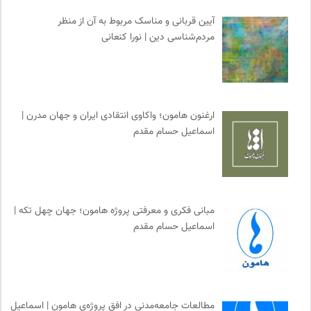
سازمات مطالعه و تدوین کتب علوم انسانی
0
آیین قربانی و مناسک مربوط به آن از منظر
انتشارات اختران
0
مردم‌شناسی دین | نورا کنعانی
هزاران سایت
0
انتشارات روزنه
0
انتشارات ثالث
0
کارزار | بستر آنلاین کمپین‌های جمع آوری امضا
0
ارغنون هامون؛ واکاوی انتقادی ایران و جهان مدرن |
اسماعیل حسام مقدم
انتشارات تیسا
0
فیدیبو | کتاب الکترونیک و صوتی
0
خط صلح | ماهنامه
0
کانون ناشنوایان ایران
0
مبانی فکری و معرفتی پروژه هامون؛ جهان چهل تکه |
پایگاه دانش جامعه مدنی
0
اسماعیل حسام مقدم
بخارا | مجله فرهنگی و هنری
0
پرتال جامع علوم انسانی
0
سازمان پزشکان بدون مرز
0
مجله گیلگمش | فصلنامه میراث و گردشگری
0
مطالعات جامعه‌مدنی در افق پروژه‌ی هامون | اسماعیل