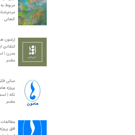
مربوط به 
مردم‌شناس
کنعانی
ارغنون ها
انتقادی ا
مدرن | ا
مقدم
مبانی فک
پروژه ها
تکه | اس
مقدم
مطالعات 
افق پروژه