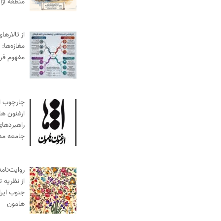
منطقه آز
از تالارها
مغازه‌ها:
مفهوم فر
چارچوب ا
ارغنون ها
راهبردها
جامعه مد
روایت‌نام
از نظریه 
جنوب ایرا
هامون