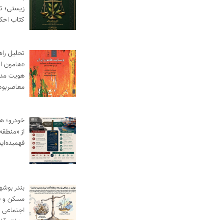
زیستی؛ ت
کتاب احک
تحلیل راه
«هامون ای
هویت مدنی
معاصربود
خودرو؛ ه
از «منطقه 
فهمیده‌ای
بندر بوش
مسکن و ف
اجتماعی د