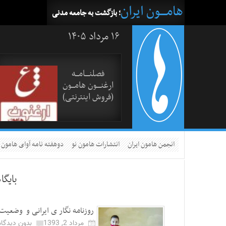
هامــــون ایران
؛ بازگشت به جامعه مدنی
۱۶ مرداد ۱۴۰۵
فصلنــــامـــه
ارغنــــون هامـــون
(فروش اینترنتی)
انجمن هامون ایران
انتشارات هامون نو
دوهفته نامه آوای هامون
بایگا
روزنامه نگار ی ایرانی و وضعیت
مرداد 2, 1393
بدون دیدگاه