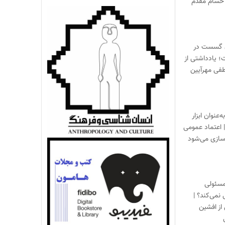
حسام مقدم
 گسست در
؛ یادداشتی از
فی مهرآیین
‌عنوان ابزار
 اعتماد عمومی
زسازی می‌شود
مسئولی
نمی‌کند؟ |
از افشین