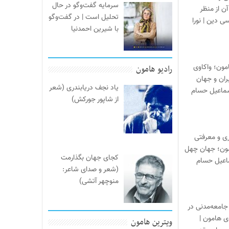
سرمایه گفت‌وگو در حال
آن از منظر
تحلیل است | در گفت‌وگو
ی دین | نورا
با شیرین احمدنیا
مون؛ واکاوی
رادیو هامون
یران و جهان
یاد نجف دریابندری (شعر
سماعیل حسام
از شاپور جورکش)
ری و معرفتی
مون؛ جهان چهل
کجای جهان بگذارمت
ماعیل حسام
(شعر و صدای شاعر:
منوچهر آتشی)
جامعه‌مدنی در
‌ی هامون |
ویترین هامون