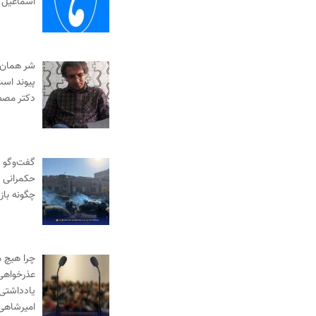
اسماعیل 
شر همان
پیوند است
دکتر مصط
گفت‌وگو به
حکمرانی |
چگونه با
چرا هیچ 
عذرخواهی 
یادداشتی 
امیرشاهی