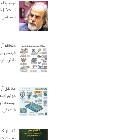
نیت پاک،
است؟ | خط
مصطفی م
منطقه آزا
فرصتی برا
نقش تاری
مناطق آزاد
موتور اقت
توسعه اج
فرهنگی
گذار از ک
به عدالت 