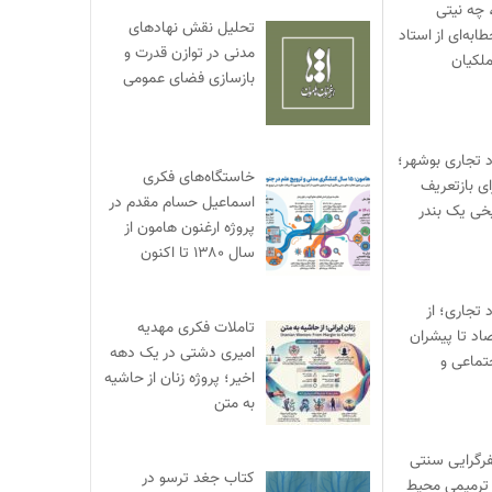
 چه نیتی
تحلیل نقش نهادهای
ابه‌ای از استاد
مدنی در توازن قدرت و
لکیان
بازسازی فضای عمومی
د تجاری بوشهر؛
خاستگاه‌های فکری
ی بازتعریف
اسماعیل حسام مقدم در
خی یک بندر
پروژه ارغنون هامون از
سال ۱۳۸۰ تا اکنون
 تجاری؛ از
تاملات فکری مهدیه
صاد تا پیشران
امیری دشتی در یک دهه
تماعی و
اخیر؛ پروژه زنان از حاشیه
به متن
یفرگرایی سنتی
کتاب جغد ترسو در
ترمیمی محیط‌