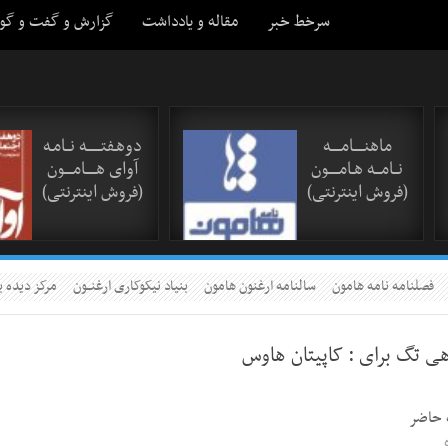
سرخط خبر
مقاله و یادداشت
گزارش و گفت و گو
ماهنـــــامـــــه
دوهـفتـــــــه نــامـه
نــامـــه هـامـــــون
آوای هـــــامــــون
(فروش اینترنتی)
(فروش اینترنتی)
فصلنامه نامه هامون
سالنامه ارغنون هامون
بنیاد نیکوکاری ارغنــون
مرکز دیده ب
هی تگ برای :
کاپیتان هاوس
 حاضر