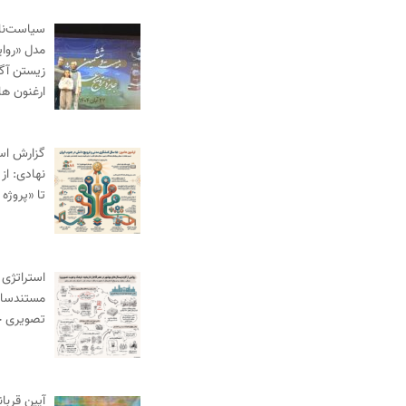
سیاست‌نام
مدل «روای
زیستن آگا
ارغنون ها
گزارش اس
نهادی: از
تا «پروژه 
استراتژی 
مستندساز
تصویری 
آیین قربا