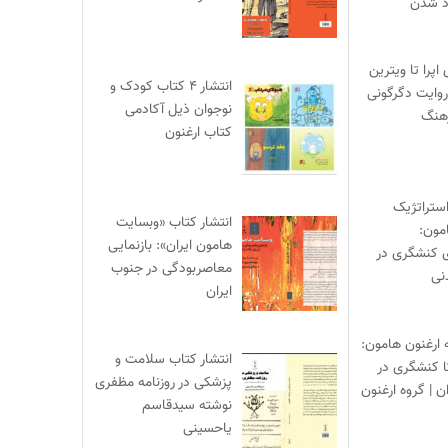
اد شدن
ی اپرا تا ویترین
انتشار ۴ کتاب کودک و
 روایت دگرگونی
نوجوان ذیل آکادمی
هنگ
کتاب ارغنون
ستراتژیک
انتشار کتاب «وبسایت
مون:
هامون ایران»: بازنمایی
ی کنشگری در
معاصربودگی در جنوب
نی
ایران
ه ارغنون هامون:
انتشار کتاب سلامت و
تا کنشگری در
پزشکی در روزنامه مظفری
ن | گروه ارغنون
نوشته سیدقاسم
یاحسینی