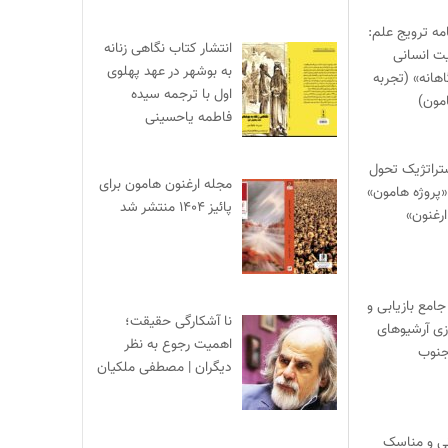
ه ترویج علم:
انتشار کتاب نگاهی زنانه
ت انسانی
به بوشهر در عهد پهلوی
هانه» (تجربه
اول با ترجمه سیده
مون)
فاطمه یاحسینی
تراتژیک تحول
مجله ارغنون هامون برای
 «پروژه هامون»
پائیز ۱۴۰۴ منتشر شد
ارغنون»
جامع بازیابی و
نا آشکارگی حقیقت؛
ی آرشیوهای
اهمیت رجوع به نظر
جنوب
دیگران | مصطفی ملکیان
نی و مناسک