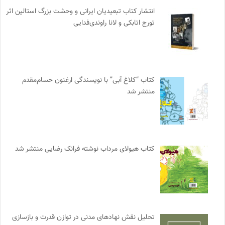
انتشار کتاب تبعیدیان ایرانی و وحشت بزرگ استالین اثر
تورج اتابکی و لانا راوندی‌فدایی
کتاب “کلاغ آبی” با نویسندگی ارغنون حسام‌مقدم
منتشر شد
کتاب هیولای مرداب نوشته فرانک رضایی منتشر شد
تحلیل نقش نهادهای مدنی در توازن قدرت و بازسازی