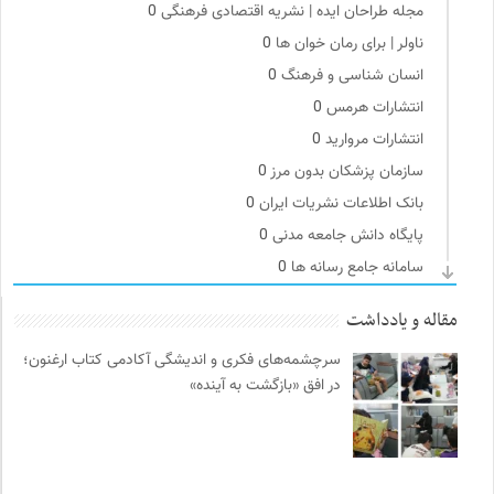
مجله طراحان ایده | نشریه اقتصادی فرهنگی
0
ناولر | برای رمان خوان ها
0
انسان شناسی و فرهنگ
0
انتشارات هرمس
0
انتشارات مروارید
0
سازمان پزشکان بدون مرز
0
بانک اطلاعات نشریات ایران
0
پایگاه دانش جامعه مدنی
0
سامانه جامع رسانه ها
0
انتشارات دانشگاه تهران
0
مقاله و یادداشت
موسسه نیکوکاری مجتبی معین
0
سرچشمه‌های فکری و اندیشگی آکادمی کتاب ارغنون؛
واژه نامه تخصصی فلسفه
0
در افق «بازگشت به آینده»
نامه هامون | فصلنامه مطالعات فرهنگی
0
فیدیبو | کتاب الکترونیک و صوتی
0
نشر لوگوس
0
مجله صنوبر | فصلنامه طبیعت و محیط زیست
0