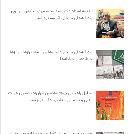
خبرگزاری ایسکانیوز
0
مقدمه‌ استاد دکتر سید محمدمهدی جعفری بر روی
انتشارات هامون نو
0
یادنامه‌های برازجان اثر مسعود آتشی
انجمن ایرانشناسی فرانسه
0
مرکز توانمندسازی حاکمیت و جامعه
0
انتشارات نگاه
0
مهرزاد بروجردی | وبسایت شخصی
0
یادنامه‌های برازجان؛ اسم‌ها و رسم‌ها، رازها و رمزها،
میدان | به میدان بیایید
0
خاطره‌ها و حافظه‌ها
آوانگارد | معرفی، بررسی و خرید کتاب
0
حرفه هنرمند؛ نشریه هنرهای تصویری
0
سازمان بین المللی جوانی IYFNET
0
پژوهشگاه علوم انسانی و مطالعات فرهنگی
0
تحلیل راهبردی پروژه «هامون ایران»: بازسازی هویت
مدنی و بازنمایی معاصربودگی در جنوب
انتشارات ثالث
0
موزه هنرهای معاصر تهران
0
روزنامه سازندگی
0
موسسه بین المللی محیط زیست
0