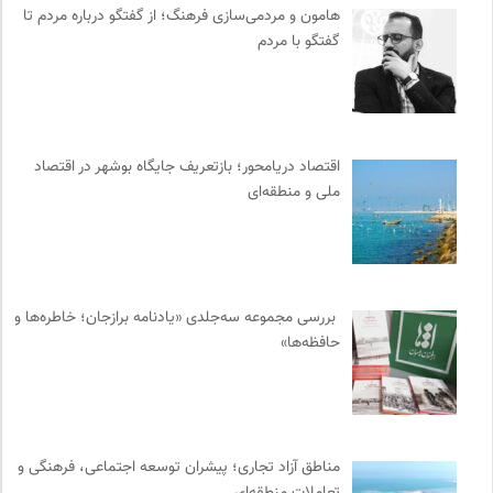
هامون و مردمی‌سازی فرهنگ؛ از گفتگو درباره مردم تا
کانون ناشنوایان ایران
0
گفتگو با مردم
رادیو تراژدی
0
ایران کارتون
0
انتشارات گل آذین
0
ایران اچ آی وی
0
اقتصاد دریامحور؛ بازتعریف جایگاه بوشهر در اقتصاد
احمد شاملو
0
ملی و منطقه‌ای
فل‌سفه؛ محمدسعید حنایی کاشانی
0
انتشارات تیسا
0
موزه سینمای ایران
0
آفتاب کلوت
0
بررسی مجموعه سه‌جلدی «یادنامه برازجان؛ خاطره‌ها و
حافظه‌ها»
انجمن ایرانی مطالعات زنان
0
جار | کیوسک دیجیتال مطبوعات
0
انجمن انسان شناسی ایران
0
مجتمع آموزشی نیکوکاری رعد
0
مناطق آزاد تجاری؛ پیشران توسعه اجتماعی، فرهنگی و
انتشارات ققنوس
0