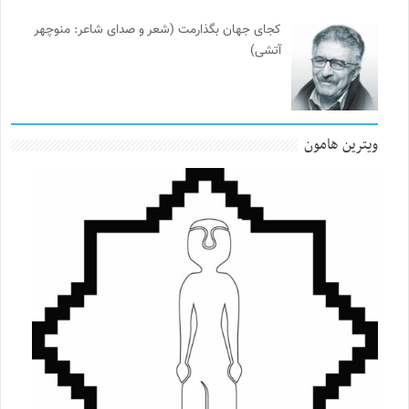
کجای جهان بگذارمت (شعر و صدای شاعر: منوچهر
آتشی)
ویترین هامون