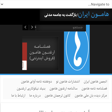
هامــــون ایران
؛ بازگشت به جامعه مدنی
۱۷ مرداد ۱۴۰۵
فصلنــــامـــه
ارغنــــون هامـــون
(فروش اینترنتی)
انجمن هامون ایران
انتشارات هامون نو
دوهفته نامه آوای هامون
فصلنامه نامه هامون
سالنامه ارغنون هامون
بنیاد نیکوکاری ارغنــون
مرکز دیده بان ملی هامون
کانون ترجمان هامون
درباره ما
ارتباط با ما