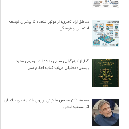
هزاران سایت
0
دوهفته نامه آوای هامون
0
سوره سینما؛ بانک جامع اطلاعات سینمایی
0
مناطق آزاد تجاری؛ از موتور اقتصاد تا پیشران توسعه
انتشارات بیدگل
0
اجتماعی و فرهنگی
موسسه مطالعات فرهنگی وزارت علوم
0
کارزار | بستر آنلاین کمپین‌های جمع آوری امضا
0
مجله کوچه | فصلنامه شهر و معماری
0
جامعه معلولین ایران
0
گذار از کیفرگرایی سنتی به عدالت ترمیمی محیط‌
بخارا | مجله فرهنگی و هنری
0
زیستی؛ تحلیلی درباب کتاب احکام سبز
مرجع انچمن های علمی ایران
0
پرتال جامع علوم انسانی
0
سازمات مطالعه و تدوین کتب علوم انسانی
0
مترجم | فصلنامه علمی فرهنگی
0
مقدمه دکتر محسن ملکوتی بر روی یادنامه‌های برازجان
اثر مسعود آتشی
سایت معلولین سازمان ملل متحد
0
انتشارات روزنه
0
مجله پیوست | ماهنامه مدیریت اطلاعات
0