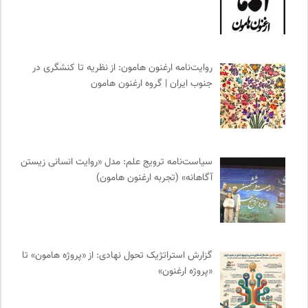
شورای انجمن های علمی کشور
0
پیام چارسو | فصلنامه و انتشارات
0
نشر قطره
0
روایت‌نامه ارغنون هامون: از نظریه تا کنشگری در
انجمن ایرانی مطالعات فرهنگی و ارتباطات
0
جنوب ایران | گروه ارغنون هامون
کانون معلولین توانا
0
نشر نی
0
سازمان بین المللی مهاجرت IOM
0
نشر نو
0
سیاست‌نامه ترویج علم: مدل «روایت انسانی زیستن
انجمن متخصصان محیط زیست ایران
0
آگاهانه» (تجربه ارغنون هامون)
کمیسیون ملی یونسکو در ایران
0
انگاره؛ رسانه علوم اجتماعی
0
نشر اطراف
0
نشر گمان
0
گزارش استراتژیک تحول نهادی: از «پروژه هامون» تا
«پروژه ارغنون»
نشر مرکز
0
موزه ملی زنان در هنرها
0