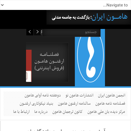
هامــــون ایران
؛ بازگشت به جامعه مدنی
۱۶ مرداد ۱۴۰۵
فصلنــــامـــه
ارغنــــون هامـــون
(فروش اینترنتی)
انجمن هامون ایران
انتشارات هامون نو
دوهفته نامه آوای هامون
فصلنامه نامه هامون
سالنامه ارغنون هامون
بنیاد نیکوکاری ارغنــون
مرکز دیده بان ملی هامون
کانون ترجمان هامون
درباره ما
ارتباط با ما