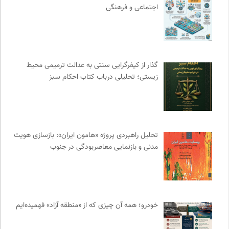
اجتماعی و فرهنگی
نشر قطره
0
آوانگارد | معرفی، بررسی و خرید کتاب
0
نشر نی
0
سامانه جامع رسانه ها
0
گذار از کیفرگرایی سنتی به عدالت ترمیمی محیط‌
بنیاد امور بیمارهای خاص
0
زیستی؛ تحلیلی درباب کتاب احکام سبز
انتشارات نگاه
0
کمیته بین المللی صلیب سرخ
0
واژه نامه تخصصی فلسفه
0
نشر ماهی
0
تحلیل راهبردی پروژه «هامون ایران»: بازسازی هویت
پرتال جامع علوم انسانی
0
مدنی و بازنمایی معاصربودگی در جنوب
دانشکده | ابتکاری برای گردآوری بحث‌های دانشگاهی و تجربه‌های
جهانی درباره‌ی مسایل محلی
0
پیام چارسو | فصلنامه و انتشارات
0
روزنامه اعتماد
0
خودرو؛ همه آن چیزی که از «منطقه آزاد» فهمیده‌ایم
موزه هنرهای معاصر تهران
0