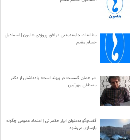
ناصر فکوهی | وبسایت شخصی
0
کانون معلولین توانا
0
موزه ملی زنان در هنرها
0
ایران کارتون
0
مطالعات جامعه‌مدنی در افق پروژه‌ی هامون | اسماعیل
حسام مقدم
جامعه معلولین ایران
0
انتشارات دانشگاه تهران
0
روزنامه پیام ما
0
کویرها و بیابانهای ایران
0
شر همان گسست در پیوند است؛ یادداشتی از دکتر
مرجع انچمن های علمی ایران
0
مصطفی مهرآیین
سایت معلولین سازمان ملل متحد
0
خوابگرد؛ رضا شکراللهی
0
گفت‌وگو به‌عنوان ابزار حکمرانی | اعتماد عمومی چگونه
بازسازی می‌شود