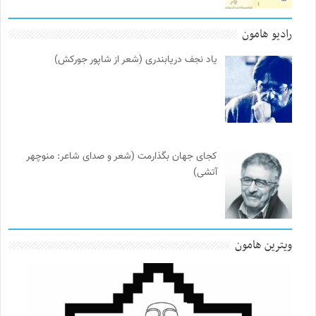
رادیو هامون
یاد نجف دریابندری (شعر از شاپور جورکش)
کجای جهان بگذارمت (شعر و صدای شاعر: منوچهر
آتشی)
ویترین هامون