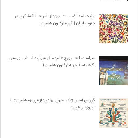
موسسه نیکوکاری مجتبی معین
0
انتشارات مروارید
0
روایت‌نامه ارغنون هامون: از نظریه تا کنشگری در
جنوب ایران | گروه ارغنون هامون
برای کانون
0
انتشارات روزنه
0
مترجم | فصلنامه علمی فرهنگی
0
وینش | سایت معرفی و نقد کتاب
0
سیاست‌نامه ترویج علم: مدل «روایت انسانی زیستن
مجله آنگاه | آنی برای خودت
0
آگاهانه» (تجربه ارغنون هامون)
نامه هامون | فصلنامه مطالعات فرهنگی
0
انگاره؛ رسانه علوم اجتماعی
0
طاقچه | خرید آنلاین کتاب و دانلود کتاب صوتی و الکترونیک
0
مجله گیلگمش | فصلنامه میراث و گردشگری
0
گزارش استراتژیک تحول نهادی: از «پروژه هامون» تا
کارزار | بستر آنلاین کمپین‌های جمع آوری امضا
0
«پروژه ارغنون»
نشر لوگوس
0
نوار | مرجع دانلود کتاب صوتی فارسی
0
رادیو تراژدی
0