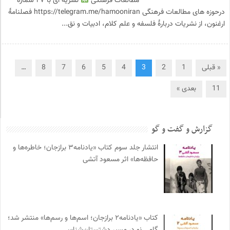
مطالعات فرهنگی
نشریه ای با ۲۷ شماره
درحوزه های مطالعات فرهنگی https://telegram.me/hamooniran فصلنامهٔ
ارغنون، از نشریات دربارهٔ فلسفه و علم کلام، ادبیات و نق...
« قبلی
1
2
3
4
5
6
7
8
…
11
بعدی »
گزارش و گفت و گو
انتشار جلد سوم کتاب «یادنامه۳ برازجان؛ خاطره‌ها و
حافظه‌ها» اثر مسعود آتشی
کتاب «یادنامه۲ برازجان؛ اسم‌ها و رسم‌ها» منتشر شد؛
گامی نو در مسیر دشتستان‌شناسی