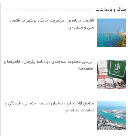
فل‌سفه؛ محمدسعید حنایی کاشانی
0
مقاله و یادداشت
بانک اطلاعات نشریات ایران
0
اقتصاد دریامحور؛ بازتعریف جایگاه بوشهر در اقتصاد
انتشارات شیرازه
0
ملی و منطقه‌ای
انتشارات ققنوس
0
انتشارات تیسا
0
میدان | به میدان بیایید
0
نشر کرگدن
0
بررسی مجموعه سه‌جلدی «یادنامه برازجان؛ خاطره‌ها و
انتشارات ثالث
0
حافظه‌ها»
انجمن متخصصان محیط زیست ایران
0
انتشارات بیدگل
0
چهارراه؛ گذری برای اندیشه ها
0
نشر مرکز
0
مناطق آزاد تجاری؛ پیشران توسعه اجتماعی، فرهنگی و
تعاملات منطقه‌ای
ناولر | برای رمان خوان ها
0
نشر اطراف
0
انتشارات هامون نو
0