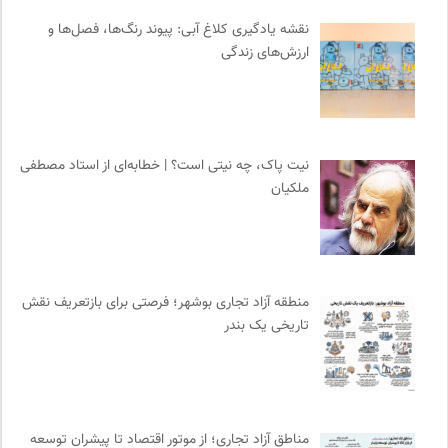
موسسه بین المللی محیط زیست
0
نقشه یادگیری کلاغ آبی: پیوند رنگ‌ها، فصل‌ها و
پیشگاه | همآوایی مجلات
0
ارزش‌های زندگی
انجمن انسان شناسی ایران
0
انجمن جامعه شناسی ایران
0
فرهنگ معاصر: ناشر کتاب‌های مرجع
0
فرهنگستان هنر
0
نیت پاک، چه نیتی است؟ | خطابه‌ای از استاد مصطفی
فیدیبو | کتاب الکترونیک و صوتی
0
ملکیان
مجله حوالی | ما و فضای اطرافمان
0
سازمان بین المللی مهاجرت IOM
0
روزنامه سازندگی
0
سازمان پزشکان بدون مرز
0
منطقه آزاد تجاری بوشهر؛ فرصتی برای بازتعریف نقش
مجتمع آموزشی نیکوکاری رعد
0
تاریخی یک بندر
خط صلح | ماهنامه
0
فرادید | علم و تکنولوژی
0
کمیسیون ملی یونسکو در ایران
0
مناطق آزاد تجاری؛ از موتور اقتصاد تا پیشران توسعه
نشر گمان
0