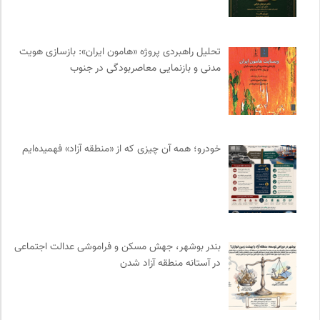
مجتمع آموزشی نیکوکاری رعد
0
نشر افکار
0
تحلیل راهبردی پروژه «هامون ایران»: بازسازی هویت
کمیسیون ملی یونسکو در ایران
0
مدنی و بازنمایی معاصربودگی در جنوب
پایگاه دانش جامعه مدنی
0
انجمن ایرانی مطالعات زنان
0
انتشارات آگاه | نشر آگه
0
انگاره؛ رسانه علوم اجتماعی
0
خودرو؛ همه آن چیزی که از «منطقه آزاد» فهمیده‌ایم
انتشارات هرمس
0
روزنامه سازندگی
0
فیدیبو | کتاب الکترونیک و صوتی
0
فل‌سفه؛ محمدسعید حنایی کاشانی
0
فرهنگ امروز | مجله علوم انسانی
0
بندر بوشهر، جهش مسکن و فراموشی عدالت اجتماعی
انتشارات ثالث
0
در آستانه منطقه آزاد شدن
موسسه نیکوکاری مجتبی معین
0
ایران کارتون
0