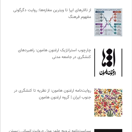
روزنامه اعتماد
0
سازمان بین المللی جوانی IYFNET
0
از تالارهای اپرا تا ویترین مغازه‌ها: روایت دگرگونی
مفهوم فرهنگ
مجله پیوست | ماهنامه مدیریت اطلاعات
0
بنیاد امور بیمارهای خاص
0
احمد شاملو
0
ارغنون هامون | سالنامه بینارشته ای
0
چارچوب استراتژیک ارغنون هامون: راهبردهای
نشر نی
0
کنشگری در جامعه مدنی
انتشارات اختران
0
نشر نو
0
واژه نامه تخصصی فلسفه
0
موزه هنرهای معاصر تهران
0
روایت‌نامه ارغنون هامون: از نظریه تا کنشگری در
دانشکده | ابتکاری برای گردآوری بحث‌های دانشگاهی و تجربه‌های
جنوب ایران | گروه ارغنون هامون
جهانی درباره‌ی مسایل محلی
0
انتشارات نگاه
0
مرجع انچمن های علمی ایران
0
جامعه معلولین ایران
0
سیاست‌نامه ترویج علم: مدل «روایت انسانی زیستن