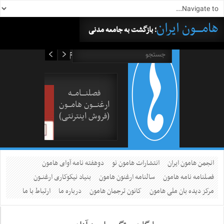
هامــــون ایران
؛ بازگشت به جامعه مدنی
۱۶ مرداد ۱۴۰۵
فصلنــــامـــه
ارغنــــون هامـــون
(فروش اینترنتی)
انجمن هامون ایران
انتشارات هامون نو
دوهفته نامه آوای هامون
فصلنامه نامه هامون
سالنامه ارغنون هامون
بنیاد نیکوکاری ارغنــون
مرکز دیده بان ملی هامون
کانون ترجمان هامون
درباره ما
ارتباط با ما