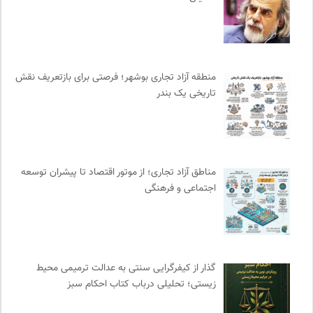
انتشارات شیرازه
0
نشر اطراف
0
فرارو | پایگاه خبری تحلیلی
0
منطقه آزاد تجاری بوشهر؛ فرصتی برای بازتعریف نقش
مرکز توانمندسازی حاکمیت و جامعه
0
تاریخی یک بندر
انتشارات گل آذین
0
چهارراه؛ گذری برای اندیشه ها
0
خبرگزاری ایسکانیوز
0
تقویم تاریخ
0
مناطق آزاد تجاری؛ از موتور اقتصاد تا پیشران توسعه
مجله حوالی | ما و فضای اطرافمان
0
اجتماعی و فرهنگی
سازمان بین المللی پژوهش IUFRO
0
انجمن ایرانشناسی فرانسه
0
خوابگرد؛ رضا شکراللهی
0
رادیو تراژدی
0
گذار از کیفرگرایی سنتی به عدالت ترمیمی محیط‌
انسان شناسی و فرهنگ
0
زیستی؛ تحلیلی درباب کتاب احکام سبز
ناصر فکوهی | وبسایت شخصی
0