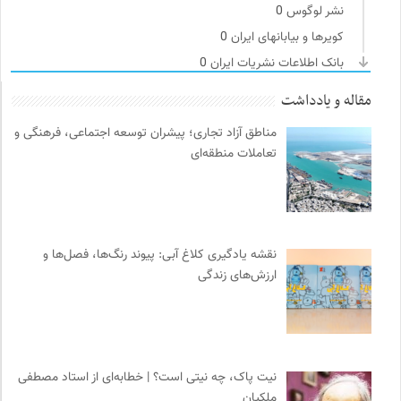
نشر لوگوس
0
کویرها و بیابانهای ایران
0
بانک اطلاعات نشریات ایران
0
سامانه جامع رسانه ها
0
مقاله و یادداشت
خط صلح | ماهنامه
0
مناطق آزاد تجاری؛ پیشران توسعه اجتماعی، فرهنگی و
آفتاب کلوت
0
تعاملات منطقه‌ای
فرهنگ معاصر: ناشر کتاب‌های مرجع
0
نوار | مرجع دانلود کتاب صوتی فارسی
0
کانون ناشنوایان ایران
0
نشر گمان
0
نقشه یادگیری کلاغ آبی: پیوند رنگ‌ها، فصل‌ها و
موسسه حکمت و فلسفه ایران
0
ارزش‌های زندگی
فرادید | علم و تکنولوژی
0
انتشارات هامون نو
0
انتشارات مروارید
0
کارزار | بستر آنلاین کمپین‌های جمع آوری امضا
0
نیت پاک، چه نیتی است؟ | خطابه‌ای از استاد مصطفی
ملکیان
مجله کوچه | فصلنامه شهر و معماری
0