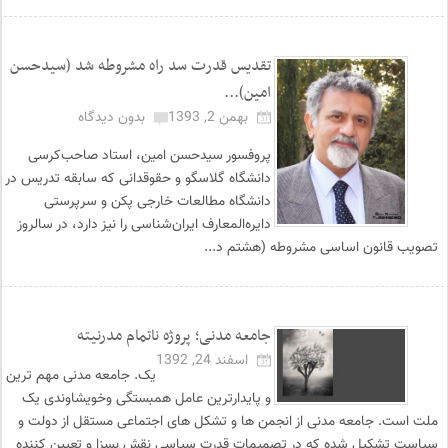
تقدیس قدرت سد راه مشروطه شد (سیدحسن
امین)...
بهمن 2, 1393
بدون دیدگاه
پروفسور سیدحسن امین، استاد صاحب‌کرسی
دانشگاه گلاسگو و حقوقدانی که سابقه تدریس در
دانشگاه مطالعات خارجی پکن و سرپرستی
دایره‌المعارف ایران‌شناسی را نیز دارد، در سالروز
تصویب قانون اساسی مشروطه (هشتم‌ د...
جامعه مدنی؛ پروژه ناتمام مدرنیته
اسفند 24, 1392
یک. جامعه مدنی مهم ترین
و پایدارترین عامل همبستگی وخویشاوندی یک
ملت است. جامعه مدنی از انجمن ها و تشکل های اجتماعی مستقل از دولت و
سیاست تشکیل شده که در تصمیمات قدرت سیاسی نقش بسزا و تعیین کننده