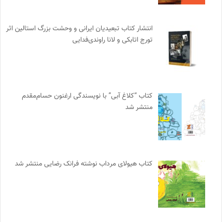
انتشار کتاب تبعیدیان ایرانی و وحشت بزرگ استالین اثر
تورج اتابکی و لانا راوندی‌فدایی
کتاب “کلاغ آبی” با نویسندگی ارغنون حسام‌مقدم
منتشر شد
کتاب هیولای مرداب نوشته فرانک رضایی منتشر شد