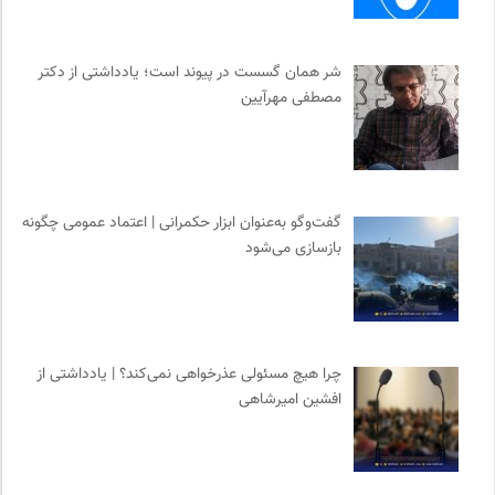
سازمان بین المللی پژوهش IUFRO
0
جار | کیوسک دیجیتال مطبوعات
0
شر همان گسست در پیوند است؛ یادداشتی از دکتر
نشر اطراف
0
مصطفی مهرآیین
نامه هامون | فصلنامه مطالعات فرهنگی
0
موسسه بین المللی محیط زیست
0
مرجع انچمن های علمی ایران
0
طاقچه | خرید آنلاین کتاب و دانلود کتاب صوتی و الکترونیک
0
گفت‌وگو به‌عنوان ابزار حکمرانی | اعتماد عمومی چگونه
بازسازی می‌شود
انجمن متخصصان محیط زیست ایران
0
ارغنون هامون | سالنامه بینارشته ای
0
نوار | مرجع دانلود کتاب صوتی فارسی
0
انتشارات هرمس
0
چرا هیچ مسئولی عذرخواهی نمی‌کند؟ | یادداشتی از
انتشارات هامون نو
0
افشین امیرشاهی
سازمان بین المللی جوانی IYFNET
0
نشر مرکز
0