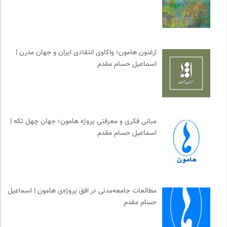
انتشارات گل آذین
0
نشر افکار
0
کمیسیون ملی یونسکو در ایران
0
انتشارات شیرازه
0
ارغنون هامون؛ واکاوی انتقادی ایران و جهان مدرن |
روزنامه اعتماد
0
اسماعیل حسام مقدم
موزه سینمای ایران
0
نشر نو
0
پژوهشگاه علوم انسانی و مطالعات فرهنگی
0
پیام چارسو | فصلنامه و انتشارات
0
مبانی فکری و معرفتی پروژه هامون؛ جهان چهل تکه |
اسماعیل حسام مقدم
خط صلح | ماهنامه
0
جامعه معلولین ایران
0
انجمن ایرانی مطالعات زنان
0
کتابخانه تخصصی ادبیات
0
مطالعات جامعه‌مدنی در افق پروژه‌ی هامون | اسماعیل
برای کانون
0
حسام مقدم
انتشارات اختران
0
کویرها و بیابانهای ایران
0