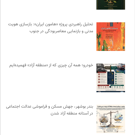
سازمات مطالعه و تدوین کتب علوم انسانی
0
مجله آنگاه | آنی برای خودت
0
تحلیل راهبردی پروژه «هامون ایران»: بازسازی هویت
انجمن جامعه شناسی ایران
0
مدنی و بازنمایی معاصربودگی در جنوب
نشر نی
0
موسسه نیکوکاری مجتبی معین
0
روزنامه پیام ما
0
سازمان بین المللی مهاجرت IOM
0
خودرو؛ همه آن چیزی که از «منطقه آزاد» فهمیده‌ایم
مجتمع آموزشی نیکوکاری رعد
0
فرارو | پایگاه خبری تحلیلی
0
انتشارات مروارید
0
فرهنگستان هنر
0
نشر گمان
0
بندر بوشهر، جهش مسکن و فراموشی عدالت اجتماعی
بانک اطلاعات نشریات ایران
0
در آستانه منطقه آزاد شدن
انتشارات دانشگاه تهران
0
موزه هنرهای معاصر تهران
0