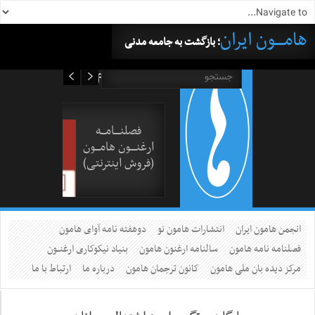
هامــــون ایران
؛ بازگشت به جامعه مدنی
۱۶ مرداد ۱۴۰۵
فصلنــــامـــه
ارغنــــون هامـــون
(فروش اینترنتی)
انجمن هامون ایران
انتشارات هامون نو
دوهفته نامه آوای هامون
فصلنامه نامه هامون
سالنامه ارغنون هامون
بنیاد نیکوکاری ارغنــون
مرکز دیده بان ملی هامون
کانون ترجمان هامون
درباره ما
ارتباط با ما