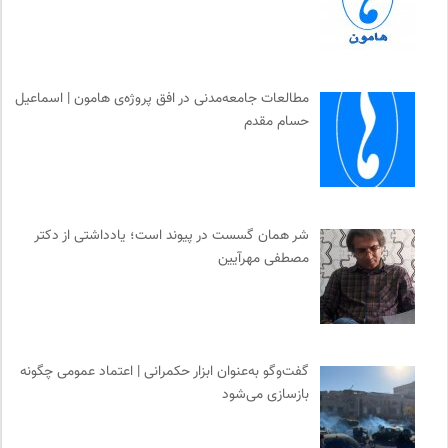
انجمن انسان شناسی ایران
0
کانون ناشنوایان ایران
0
ملواز | مرجع دانلود موسیقی ملل
0
مطالعات جامعه‌مدنی در افق پروژه‌ی هامون | اسماعیل
دوهفته نامه آوای هامون
0
حسام مقدم
تقویم تاریخ
0
مجله گیلگمش | فصلنامه میراث و گردشگری
0
موسسه مطالعات فرهنگی وزارت علوم
0
انتشارات گل آذین
0
شر همان گسست در پیوند است؛ یادداشتی از دکتر
برای کانون
0
مصطفی مهرآیین
انجمن ایرانی مطالعات فرهنگی و ارتباطات
0
پیشگاه | همآوایی مجلات
0
خط صلح | ماهنامه
0
خبرگزاری ایسکانیوز
0
گفت‌وگو به‌عنوان ابزار حکمرانی | اعتماد عمومی چگونه
بازسازی می‌شود
ناصر فکوهی | وبسایت شخصی
0
مجله پیوست | ماهنامه مدیریت اطلاعات
0