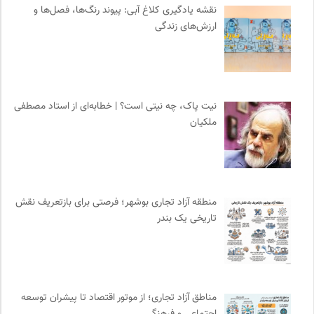
پرتال جامع علوم انسانی
0
نقشه یادگیری کلاغ آبی: پیوند رنگ‌ها، فصل‌ها و
رادیو تراژدی
0
ارزش‌های زندگی
پژوهشگاه علوم انسانی و مطالعات فرهنگی
0
واژه نامه تخصصی فلسفه
0
کمیسیون ملی یونسکو در ایران
0
مرکز توانمندسازی حاکمیت و جامعه
0
نیت پاک، چه نیتی است؟ | خطابه‌ای از استاد مصطفی
ملکیان
روزنامه پیام ما
0
کارزار | بستر آنلاین کمپین‌های جمع آوری امضا
0
انتشارات مروارید
0
انتشارات شیرازه
0
منطقه آزاد تجاری بوشهر؛ فرصتی برای بازتعریف نقش
فرهنگستان هنر
0
تاریخی یک بندر
فرارو | پایگاه خبری تحلیلی
0
نشر مرکز
0
انجمن ایرانی مطالعات زنان
0
نشر نو
0
مناطق آزاد تجاری؛ از موتور اقتصاد تا پیشران توسعه
احمد شاملو
0