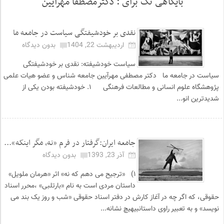
بایگاهی تگ برای :
دکترمصطفا مهرآیین
نقدی بر خودشیفتگی سیاست در جامعه ما
اردیبهشت 22, 1404
بدون دیدگاه
سیاست خودشیفته: نقدی بر خودشیفتگی
سیاست در جامعه ما دکتر مصطفی مهرآیین جامعه شناس و عضو هیات علمی
پژوهشگاه علوم انسانی و مطالعات فرهنگی ۱. خودشیفته بودن یکی از
شدیدترین انو...
جامعه ایران:گرفتار در فرم «نه، مگر اینکه»...
آذر 23, 1393
بدون دیدگاه
۱) «ترجیح می دهم که نه» اثر «هرمان ملویل»
داستان مردی است به نام «بارتلبی» ،محرر اسناد
حقوقی، که اگر چه در آغاز کارش در دفتر اسناد حقوقی «شب و روز یک بند می
نویسد» و به تعبیر راوی داستانبیهیچ نشانه...