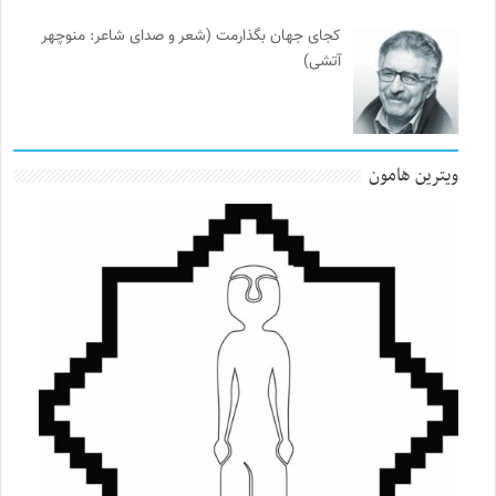
کجای جهان بگذارمت (شعر و صدای شاعر: منوچهر
آتشی)
ویترین هامون