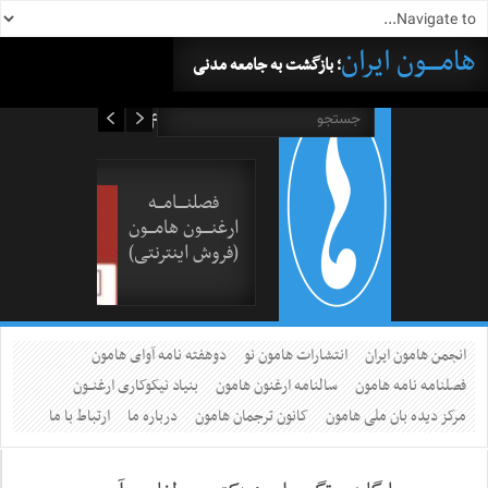
هامــــون ایران
؛ بازگشت به جامعه مدنی
۱۶ مرداد ۱۴۰۵
فصلنــــامـــه
ارغنــــون هامـــون
(فروش اینترنتی)
انجمن هامون ایران
انتشارات هامون نو
دوهفته نامه آوای هامون
فصلنامه نامه هامون
سالنامه ارغنون هامون
بنیاد نیکوکاری ارغنــون
مرکز دیده بان ملی هامون
کانون ترجمان هامون
درباره ما
ارتباط با ما