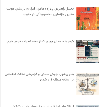
رادیو تراژدی
0
تحلیل راهبردی پروژه «هامون ایران»: بازسازی هویت
کارزار | بستر آنلاین کمپین‌های جمع آوری امضا
0
مدنی و بازنمایی معاصربودگی در جنوب
انجمن ایرانی مطالعات فرهنگی و ارتباطات
0
مجله حوالی | ما و فضای اطرافمان
0
انتشارات روزنه
0
فرهنگ امروز | مجله علوم انسانی
0
خودرو؛ همه آن چیزی که از «منطقه آزاد» فهمیده‌ایم
کمیته بین المللی صلیب سرخ
0
بنیاد امور بیمارهای خاص
0
روزنامه سازندگی
0
دیسکوگرافی | آرشیو کامل موسیقی دانان
0
انتشارات نگاه
0
بندر بوشهر، جهش مسکن و فراموشی عدالت اجتماعی
انتشارات اختران
0
در آستانه منطقه آزاد شدن
نشر مرکز
0
سازمان پزشکان بدون مرز
0
ارغنون هامون | سالنامه بینارشته ای
0
تقویم تاریخ
0
از تالارهای اپرا تا ویترین مغازه‌ها: روایت دگرگونی