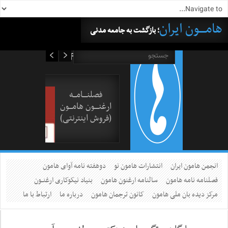
هامــــون ایران
؛ بازگشت به جامعه مدنی
۱۶ مرداد ۱۴۰۵
فصلنــــامـــه
ارغنــــون هامـــون
(فروش اینترنتی)
انجمن هامون ایران
انتشارات هامون نو
دوهفته نامه آوای هامون
فصلنامه نامه هامون
سالنامه ارغنون هامون
بنیاد نیکوکاری ارغنــون
مرکز دیده بان ملی هامون
کانون ترجمان هامون
درباره ما
ارتباط با ما