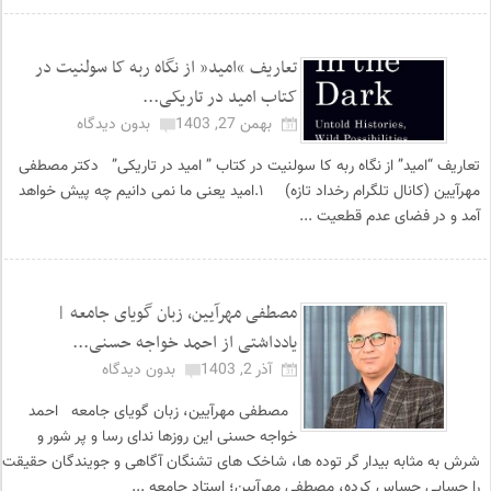
تعاریف “امید” از نگاه ربه کا سولنیت در
کتاب امید در تاریکی...
بهمن 27, 1403
بدون دیدگاه
تعاریف “امید” از نگاه ربه کا سولنیت در کتاب ” امید در تاریکی” دکتر مصطفی
مهرآیین (کانال تلگرام رخداد تازه) ۱.امید یعنی ما نمی دانیم چه پیش خواهد
آمد و در فضای عدم قطعیت ...
مصطفی مهرآیین، زبان گویای جامعه |
یادداشتی از احمد خواجه حسنی...
آذر 2, 1403
بدون دیدگاه
مصطفی مهرآیین، زبان گویای جامعه احمد
خواجه حسنی این روزها ندای رسا و پر شور و
شرش به مثابه بیدار گر توده ها، شاخک های تشنگان آگاهی و جویندگان حقیقت
را حسابی حساس کرده، مصطفی مهرآیین؛ استاد جامعه ...