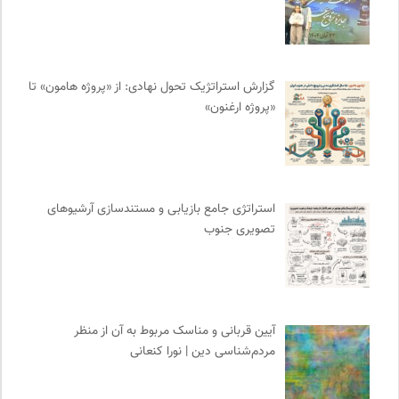
مجله کوچه | فصلنامه شهر و معماری
0
بانک اطلاعات نشریات ایران
0
مهرزاد بروجردی | وبسایت شخصی
0
گزارش استراتژیک تحول نهادی: از «پروژه هامون» تا
انتشارات ثالث
0
«پروژه ارغنون»
مرجع انچمن های علمی ایران
0
نشر قطره
0
مجله آنگاه | آنی برای خودت
0
ترجمان | انتشارات و فصلنامه علوم انسانی
0
استراتژی جامع بازیابی و مستندسازی آرشیوهای
موسسه مطالعات فرهنگی وزارت علوم
0
تصویری جنوب
سوره سینما؛ بانک جامع اطلاعات سینمایی
0
انتشارات ققنوس
0
وینش | سایت معرفی و نقد کتاب
0
احمد شاملو
0
آیین قربانی و مناسک مربوط به آن از منظر
نشر ماهی
0
مردم‌شناسی دین | نورا کنعانی
نشر نو
0