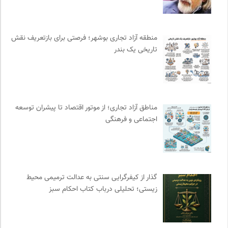
انتشارات دانشگاه تهران
0
انجمن ایرانشناسی فرانسه
0
منطقه آزاد تجاری بوشهر؛ فرصتی برای بازتعریف نقش
انتشارات هرمس
0
تاریخی یک بندر
طاقچه | خرید آنلاین کتاب و دانلود کتاب صوتی و الکترونیک
0
روزنامه اعتماد
0
کویرها و بیابانهای ایران
0
مجله گیلگمش | فصلنامه میراث و گردشگری
0
مناطق آزاد تجاری؛ از موتور اقتصاد تا پیشران توسعه
نشر لوگوس
0
اجتماعی و فرهنگی
ناولر | برای رمان خوان ها
0
نشر کرگدن
0
پرتال جامع علوم انسانی
0
هزاران سایت
0
گذار از کیفرگرایی سنتی به عدالت ترمیمی محیط‌
زیستی؛ تحلیلی درباب کتاب احکام سبز
انتشارات گل آذین
0
انجمن جامعه شناسی ایران
0
حرفه هنرمند؛ نشریه هنرهای تصویری
0