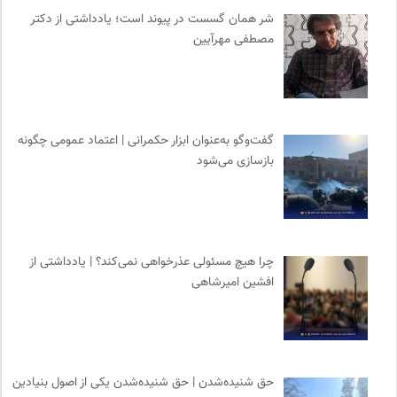
خط صلح | ماهنامه
0
شر همان گسست در پیوند است؛ یادداشتی از دکتر
مصطفی مهرآیین
مجله صنوبر | فصلنامه طبیعت و محیط زیست
0
مترجم | فصلنامه علمی فرهنگی
0
انتشارات هامون نو
0
فرارو | پایگاه خبری تحلیلی
0
گفت‌وگو به‌عنوان ابزار حکمرانی | اعتماد عمومی چگونه
نشر افکار
0
بازسازی می‌شود
کتابخانه تخصصی ادبیات
0
موزه سینمای ایران
0
چرا هیچ مسئولی عذرخواهی نمی‌کند؟ | یادداشتی از
افشین امیرشاهی
حق شنیده‌شدن | حق شنیده‌شدن یکی از اصول بنیادین