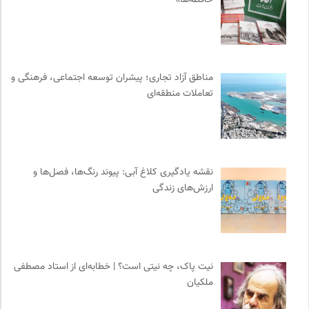
سازمات مطالعه و تدوین کتب علوم انسانی
0
دانشکده | ابتکاری برای گردآوری بحث‌های دانشگاهی و تجربه‌های
جهانی درباره‌ی مسایل محلی
0
سازمان بین المللی جوانی IYFNET
0
مناطق آزاد تجاری؛ پیشران توسعه اجتماعی، فرهنگی و
موسسه نیکوکاری مجتبی معین
0
تعاملات منطقه‌ای
پیام چارسو | فصلنامه و انتشارات
0
انتشارات شیرازه
0
انتشارات آگاه | نشر آگه
0
شورای انجمن های علمی کشور
0
نقشه یادگیری کلاغ آبی: پیوند رنگ‌ها، فصل‌ها و
مجله طراحان ایده | نشریه اقتصادی فرهنگی
0
ارزش‌های زندگی
دوهفته نامه آوای هامون
0
انتشارات بیدگل
0
انگاره؛ رسانه علوم اجتماعی
0
موسسه بین المللی محیط زیست
0
نیت پاک، چه نیتی است؟ | خطابه‌ای از استاد مصطفی
ملکیان
جار | کیوسک دیجیتال مطبوعات
0
سازمان بین المللی مهاجرت IOM
0