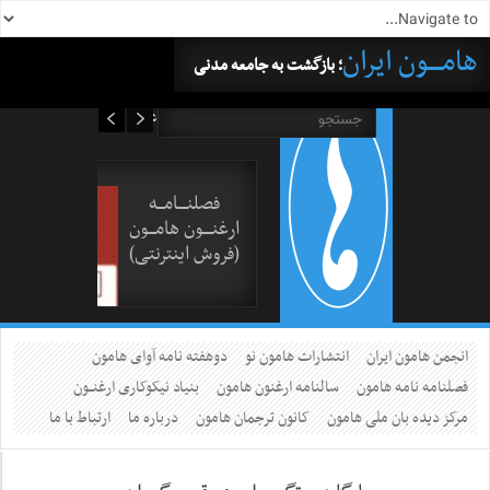
هامــــون ایران
؛ بازگشت به جامعه مدنی
۱۵ مرداد ۱۴۰۵
فصلنــــامـــه
ارغنــــون هامـــون
(فروش اینترنتی)
انجمن هامون ایران
انتشارات هامون نو
دوهفته نامه آوای هامون
فصلنامه نامه هامون
سالنامه ارغنون هامون
بنیاد نیکوکاری ارغنــون
مرکز دیده بان ملی هامون
کانون ترجمان هامون
درباره ما
ارتباط با ما