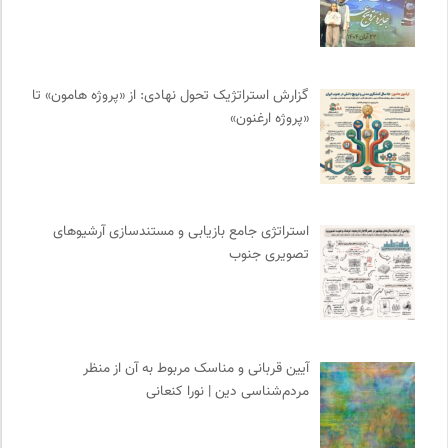
انسان شناسی و فرهنگ
0
مهرزاد بروجردی | وبسایت شخصی
0
ارغنون هامون | سالنامه بینارشته ای
0
موسسه نیکوکاری مجتبی معین
0
گزارش استراتژیک تحول نهادی: از «پروژه هامون» تا
«پروژه ارغنون»
انتشارات روزنه
0
دیسکوگرافی | آرشیو کامل موسیقی دانان
0
انگاره؛ رسانه علوم اجتماعی
0
برای کانون
0
استراتژی جامع بازیابی و مستندسازی آرشیوهای
نشر قطره
0
تصویری جنوب
نشر لوگوس
0
انتشارات آگاه | نشر آگه
0
انجمن جامعه شناسی ایران
0
انجمن ایرانی مطالعات زنان
0
آیین قربانی و مناسک مربوط به آن از منظر
مجله طراحان ایده | نشریه اقتصادی فرهنگی
0
مردم‌شناسی دین | نورا کنعانی
مرجع انچمن های علمی ایران
0
فرارو | پایگاه خبری تحلیلی
0