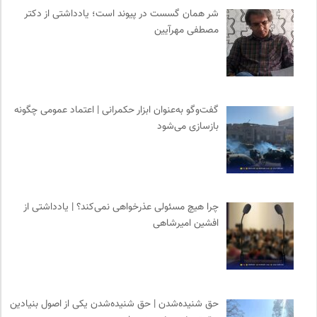
سایت معلولین سازمان ملل متحد
0
شر همان گسست در پیوند است؛ یادداشتی از دکتر
خط صلح | ماهنامه
0
مصطفی مهرآیین
کمیسیون ملی یونسکو در ایران
0
انتشارات اختران
0
کانون معلولین توانا
0
سازمان پزشکان بدون مرز
0
گفت‌وگو به‌عنوان ابزار حکمرانی | اعتماد عمومی چگونه
بازسازی می‌شود
پیشگاه | همآوایی مجلات
0
انتشارات نگاه
0
روزنامه سازندگی
0
موسسه مطالعات فرهنگی وزارت علوم
0
چرا هیچ مسئولی عذرخواهی نمی‌کند؟ | یادداشتی از
فیدیبو | کتاب الکترونیک و صوتی
0
افشین امیرشاهی
مجله صنوبر | فصلنامه طبیعت و محیط زیست
0
ایران کارتون
0
حق شنیده‌شدن | حق شنیده‌شدن یکی از اصول بنیادین