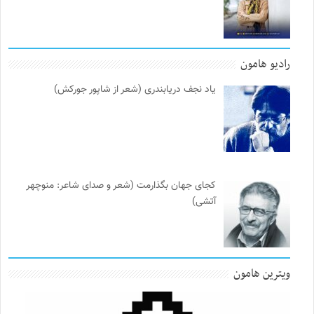
رادیو هامون
یاد نجف دریابندری (شعر از شاپور جورکش)
کجای جهان بگذارمت (شعر و صدای شاعر: منوچهر
آتشی)
ویترین هامون