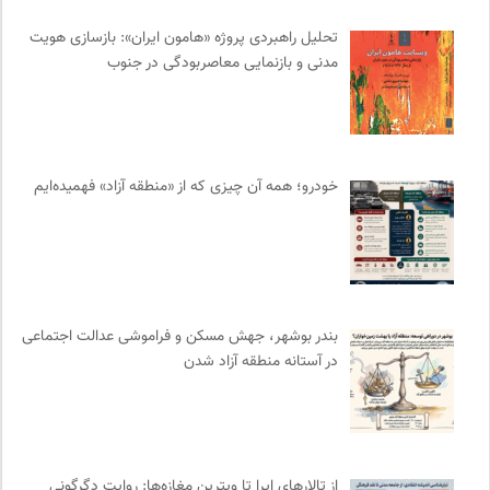
انجمن انسان شناسی ایران
0
ملواز | مرجع دانلود موسیقی ملل
0
تحلیل راهبردی پروژه «هامون ایران»: بازسازی هویت
مدنی و بازنمایی معاصربودگی در جنوب
مترجم | فصلنامه علمی فرهنگی
0
انتشارات هامون نو
0
دوهفته نامه آوای هامون
0
فرادید | علم و تکنولوژی
0
خودرو؛ همه آن چیزی که از «منطقه آزاد» فهمیده‌ایم
هزاران سایت
0
انتشارات هرمس
0
آوانگارد | معرفی، بررسی و خرید کتاب
0
بخارا | مجله فرهنگی و هنری
0
سوره سینما؛ بانک جامع اطلاعات سینمایی
0
بندر بوشهر، جهش مسکن و فراموشی عدالت اجتماعی
کمیته بین المللی صلیب سرخ
0
در آستانه منطقه آزاد شدن
سازمان بین المللی پژوهش IUFRO
0
مرکز توانمندسازی حاکمیت و جامعه
0
سامانه جامع رسانه ها
0
شورای انجمن های علمی کشور
0
از تالارهای اپرا تا ویترین مغازه‌ها: روایت دگرگونی